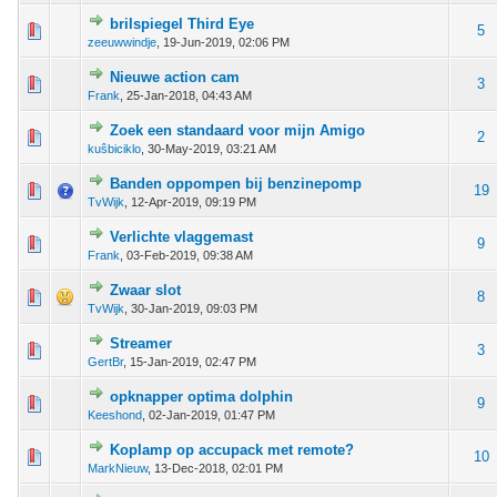
brilspiegel Third Eye
 stem - 4 van 5 gemiddeld
1
2
3
4
5
5
zeeuwwindje
,
19-Jun-2019, 02:06 PM
Nieuwe action cam
 - 0 van 5 gemiddeld
1
2
3
4
5
3
Frank
,
25-Jan-2018, 04:43 AM
Zoek een standaard voor mijn Amigo
 - 0 van 5 gemiddeld
1
2
3
4
5
2
kuŝbiciklo
,
30-May-2019, 03:21 AM
Banden oppompen bij benzinepomp
 - 0 van 5 gemiddeld
1
2
3
4
5
19
TvWijk
,
12-Apr-2019, 09:19 PM
Verlichte vlaggemast
 - 0 van 5 gemiddeld
1
2
3
4
5
9
Frank
,
03-Feb-2019, 09:38 AM
Zwaar slot
 - 0 van 5 gemiddeld
1
2
3
4
5
8
TvWijk
,
30-Jan-2019, 09:03 PM
Streamer
 - 0 van 5 gemiddeld
1
2
3
4
5
3
GertBr
,
15-Jan-2019, 02:47 PM
opknapper optima dolphin
 - 0 van 5 gemiddeld
1
2
3
4
5
9
Keeshond
,
02-Jan-2019, 01:47 PM
Koplamp op accupack met remote?
 - 0 van 5 gemiddeld
1
2
3
4
5
10
MarkNieuw
,
13-Dec-2018, 02:01 PM