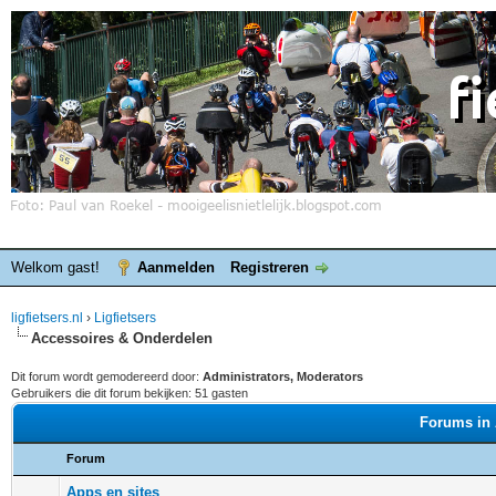
Welkom gast!
Aanmelden
Registreren
ligfietsers.nl
›
Ligfietsers
Accessoires & Onderdelen
Dit forum wordt gemodereerd door:
Administrators, Moderators
Gebruikers die dit forum bekijken: 51 gasten
Forums in 
Forum
Apps en sites