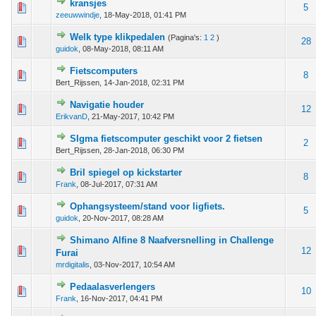
kransjes
 - 0 van 5 gemiddeld
1
2
3
4
5
5
zeeuwwindje
,
18-May-2018, 01:41 PM
Welk type klikpedalen
(Pagina's:
1
2
)
 - 0 van 5 gemiddeld
1
2
3
4
5
28
guidok
,
08-May-2018, 08:11 AM
Fietscomputers
 - 0 van 5 gemiddeld
1
2
3
4
5
8
Bert_Rijssen,
14-Jan-2018, 02:31 PM
Navigatie houder
 - 0 van 5 gemiddeld
1
2
3
4
5
12
ErikvanD
,
21-May-2017, 10:42 PM
SIgma fietscomputer geschikt voor 2 fietsen
 - 0 van 5 gemiddeld
1
2
3
4
5
2
Bert_Rijssen,
28-Jan-2018, 06:30 PM
Bril spiegel op kickstarter
 - 0 van 5 gemiddeld
1
2
3
4
5
8
Frank
,
08-Jul-2017, 07:31 AM
Ophangsysteem/stand voor ligfiets.
 - 0 van 5 gemiddeld
1
2
3
4
5
5
guidok
,
20-Nov-2017, 08:28 AM
Shimano Alfine 8 Naafversnelling in Challenge
 - 0 van 5 gemiddeld
1
2
3
4
5
12
Furai
mrdigitalis
,
03-Nov-2017, 10:54 AM
Pedaalasverlengers
 - 0 van 5 gemiddeld
1
2
3
4
5
10
Frank
,
16-Nov-2017, 04:41 PM