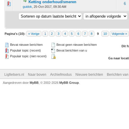
Ketting onderhoud/smeren
 - 0 van 5 gemiddeld
1
2
3
4
5
6
guidok
,
25-Oct-2017, 09:30 AM
Pagina's (10):
« Vorige
1
2
3
4
5
6
7
8
9
10
Volgende »
Bevat nieuwe berichten
Bevat geen nieuwe berichten
Dit 
Populair topic (recent)
Bevat berichten van u
Populair topic (niet recent)
Ga naar locat
Ligfietsers.nl
Naar boven
Archiefmodus
Nieuwe berichten
Berichten va
Aangedreven door
MyBB
, © 2002-2026
MyBB Group
.