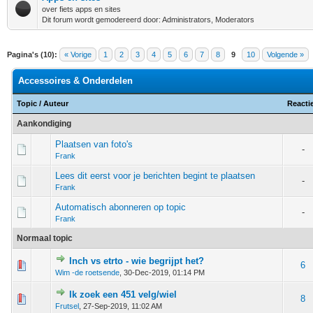
over fiets apps en sites
Dit forum wordt gemodereerd door: Administrators, Moderators
Pagina's (10):
« Vorige
1
2
3
4
5
6
7
8
9
10
Volgende »
Accessoires & Onderdelen
Topic
/
Auteur
Reacti
Aankondiging
Plaatsen van foto's
-
Frank
Lees dit eerst voor je berichten begint te plaatsen
-
Frank
Automatisch abonneren op topic
-
Frank
Normaal topic
Inch vs etrto - wie begrijpt het?
 - 0 van 5 gemiddeld
1
2
3
4
5
6
Wim -de roetsende
,
30-Dec-2019, 01:14 PM
Ik zoek een 451 velg/wiel
 - 0 van 5 gemiddeld
1
2
3
4
5
8
Frutsel
,
27-Sep-2019, 11:02 AM