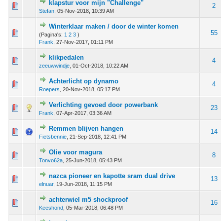
klapstur voor mijn "Challenge"
1 stem - 5 van 5 gemiddeld
1
2
3
4
5
2
Stefan
,
05-Nov-2018, 10:39 AM
Winterklaar maken / door de winter komen
 - 0 van 5 gemiddeld
1
2
3
4
5
55
(Pagina's:
1
2
3
)
Frank
,
27-Nov-2017, 01:11 PM
klikpedalen
 - 0 van 5 gemiddeld
1
2
3
4
5
4
zeeuwwindje
,
01-Oct-2018, 10:22 AM
Achterlicht op dynamo
 - 0 van 5 gemiddeld
1
2
3
4
5
4
Roepers
,
20-Nov-2018, 05:17 PM
Verlichting gevoed door powerbank
 - 0 van 5 gemiddeld
1
2
3
4
5
23
Frank
,
07-Apr-2017, 03:36 AM
Remmen blijven hangen
 - 0 van 5 gemiddeld
1
2
3
4
5
14
Fietsbennie
,
21-Sep-2018, 12:41 PM
Olie voor magura
 - 0 van 5 gemiddeld
1
2
3
4
5
8
Tonvo62a
,
25-Jun-2018, 05:43 PM
nazca pioneer en kapotte sram dual drive
 - 0 van 5 gemiddeld
1
2
3
4
5
13
elnuar
,
19-Jun-2018, 11:15 PM
achterwiel m5 shockproof
 - 0 van 5 gemiddeld
1
2
3
4
5
16
Keeshond
,
05-Mar-2018, 06:48 PM