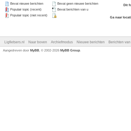
Bevat nieuwe berichten
Bevat geen nieuwe berichten
Dit 
Populair topic (recent)
Bevat berichten van u
Populair topic (niet recent)
Ga naar locat
Ligfietsers.nl
Naar boven
Archiefmodus
Nieuwe berichten
Berichten va
Aangedreven door
MyBB
, © 2002-2026
MyBB Group
.