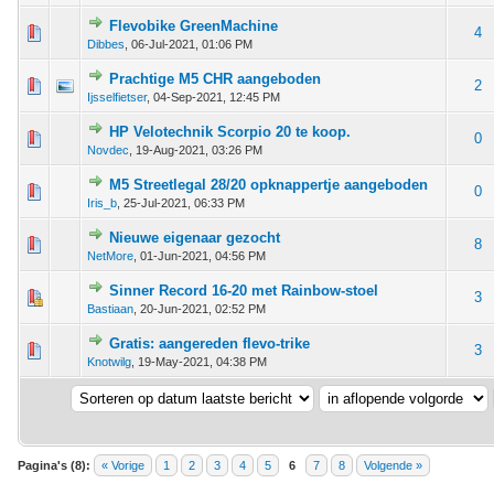
Flevobike GreenMachine
 - 0 van 5 gemiddeld
1
2
3
4
5
4
Dibbes
,
06-Jul-2021, 01:06 PM
Prachtige M5 CHR aangeboden
 - 0 van 5 gemiddeld
1
2
3
4
5
2
Ijsselfietser
,
04-Sep-2021, 12:45 PM
HP Velotechnik Scorpio 20 te koop.
 - 0 van 5 gemiddeld
1
2
3
4
5
0
Novdec
,
19-Aug-2021, 03:26 PM
M5 Streetlegal 28/20 opknappertje aangeboden
 - 0 van 5 gemiddeld
1
2
3
4
5
0
Iris_b
,
25-Jul-2021, 06:33 PM
Nieuwe eigenaar gezocht
 - 0 van 5 gemiddeld
1
2
3
4
5
8
NetMore
,
01-Jun-2021, 04:56 PM
Sinner Record 16-20 met Rainbow-stoel
 - 0 van 5 gemiddeld
1
2
3
4
5
3
Bastiaan
,
20-Jun-2021, 02:52 PM
Gratis: aangereden flevo-trike
 - 0 van 5 gemiddeld
1
2
3
4
5
3
Knotwilg
,
19-May-2021, 04:38 PM
Pagina's (8):
« Vorige
1
2
3
4
5
6
7
8
Volgende »