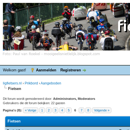
Welkom gast!
Aanmelden
Registreren
ligfietsers.nl
›
Prikbord
›
Aangeboden
Fietsen
Dit forum wordt gemodereerd door:
Administrators, Moderators
Gebruikers die dit forum bekijken: 22 gasten
Pagina's (8):
« Vorige
1
2
3
4
5
6
7
8
Volgende »
Fietsen