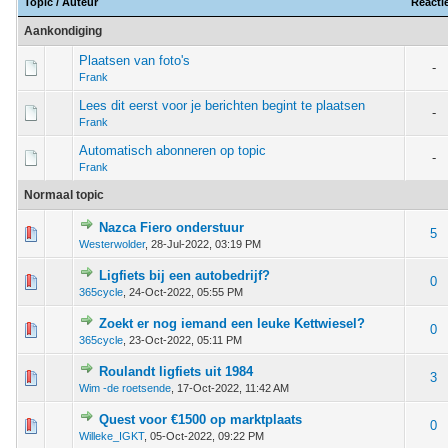
Topic
/
Auteur
Reacti
Aankondiging
Plaatsen van foto's
-
Frank
Lees dit eerst voor je berichten begint te plaatsen
-
Frank
Automatisch abonneren op topic
-
Frank
Normaal topic
Nazca Fiero onderstuur
 - 0 van 5 gemiddeld
1
2
3
4
5
5
Westerwolder
,
28-Jul-2022, 03:19 PM
Ligfiets bij een autobedrijf?
 - 0 van 5 gemiddeld
1
2
3
4
5
0
365cycle
,
24-Oct-2022, 05:55 PM
Zoekt er nog iemand een leuke Kettwiesel?
 - 0 van 5 gemiddeld
1
2
3
4
5
0
365cycle
,
23-Oct-2022, 05:11 PM
Roulandt ligfiets uit 1984
 - 0 van 5 gemiddeld
1
2
3
4
5
3
Wim -de roetsende
,
17-Oct-2022, 11:42 AM
Quest voor €1500 op marktplaats
 - 0 van 5 gemiddeld
1
2
3
4
5
0
Willeke_IGKT
,
05-Oct-2022, 09:22 PM