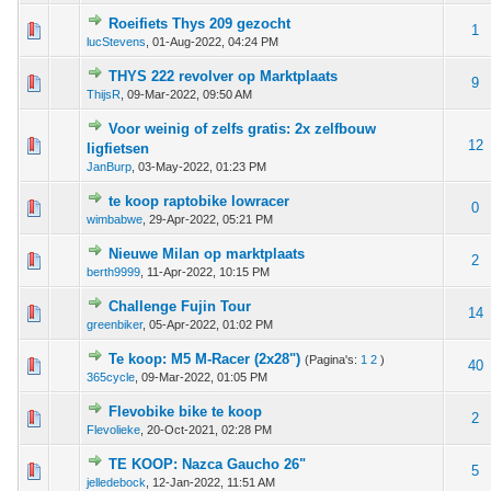
Roeifiets Thys 209 gezocht
 - 0 van 5 gemiddeld
1
2
3
4
5
1
lucStevens
,
01-Aug-2022, 04:24 PM
THYS 222 revolver op Marktplaats
 - 0 van 5 gemiddeld
1
2
3
4
5
9
ThijsR
,
09-Mar-2022, 09:50 AM
Voor weinig of zelfs gratis: 2x zelfbouw
 - 0 van 5 gemiddeld
1
2
3
4
5
12
ligfietsen
JanBurp
,
03-May-2022, 01:23 PM
te koop raptobike lowracer
 - 0 van 5 gemiddeld
1
2
3
4
5
0
wimbabwe
,
29-Apr-2022, 05:21 PM
Nieuwe Milan op marktplaats
 - 0 van 5 gemiddeld
1
2
3
4
5
2
berth9999
,
11-Apr-2022, 10:15 PM
Challenge Fujin Tour
 - 0 van 5 gemiddeld
1
2
3
4
5
14
greenbiker
,
05-Apr-2022, 01:02 PM
Te koop: M5 M-Racer (2x28")
(Pagina's:
1
2
)
 - 0 van 5 gemiddeld
1
2
3
4
5
40
365cycle
,
09-Mar-2022, 01:05 PM
Flevobike bike te koop
 - 0 van 5 gemiddeld
1
2
3
4
5
2
Flevolieke
,
20-Oct-2021, 02:28 PM
TE KOOP: Nazca Gaucho 26"
 - 0 van 5 gemiddeld
1
2
3
4
5
5
jelledebock
,
12-Jan-2022, 11:51 AM