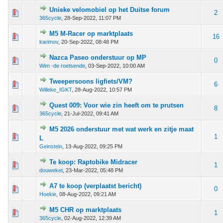
Unieke velomobiel op het Duitse forum
 - 0 van 5 gemiddeld
1
2
3
4
5
2
365cycle
,
28-Sep-2022, 11:07 PM
M5 M-Racer op marktplaats
 - 0 van 5 gemiddeld
1
2
3
4
5
16
karimov
,
20-Sep-2022, 08:48 PM
Nazca Paseo onderstuur op MP
 - 0 van 5 gemiddeld
1
2
3
4
5
0
Wim -de roetsende
,
03-Sep-2022, 10:00 AM
Tweepersoons ligfiets/VM?
 - 0 van 5 gemiddeld
1
2
3
4
5
6
Willeke_IGKT
,
28-Aug-2022, 10:57 PM
Quest 009: Voor wie zin heeft om te prutsen
 - 0 van 5 gemiddeld
1
2
3
4
5
8
365cycle
,
21-Jul-2022, 09:41 AM
M5 2026 onderstuur met wat werk en zitje maat
 - 0 van 5 gemiddeld
1
2
3
4
5
1
L
Geinstein
,
13-Aug-2022, 09:25 PM
Te koop: Raptobike Midracer
 - 0 van 5 gemiddeld
1
2
3
4
5
1
douweket
,
23-Mar-2022, 05:48 PM
A7 te koop (verplaatst bericht)
 - 0 van 5 gemiddeld
1
2
3
4
5
0
Hoekie
,
08-Aug-2022, 09:21 AM
M5 CHR op marktplaats
 - 0 van 5 gemiddeld
1
2
3
4
5
1
365cycle
,
02-Aug-2022, 12:39 AM