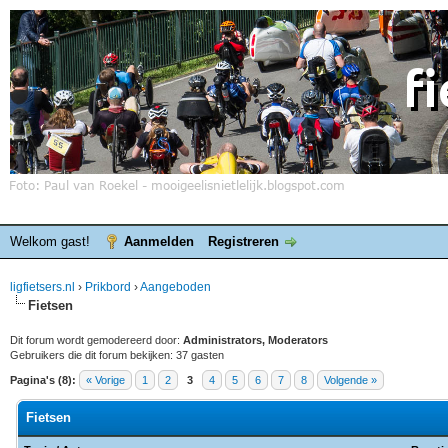
Welkom gast!
Aanmelden
Registreren
ligfietsers.nl
›
Prikbord
›
Aangeboden
Fietsen
Dit forum wordt gemodereerd door:
Administrators, Moderators
Gebruikers die dit forum bekijken: 37 gasten
Pagina's (8):
« Vorige
1
2
3
4
5
6
7
8
Volgende »
Fietsen