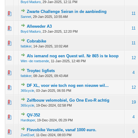
Boyd Maduro
,
29-Jan-2025, 12:11 PM
Zwarte Challenge Seiran in de aanbieding
 - 0 van 5 gemiddeld
1
2
3
4
5
11
Sannet
,
29-Jan-2025, 10:55 AM
Alleweder A3
 - 0 van 5 gemiddeld
1
2
3
4
5
11
Boyd Maduro
,
23-Jan-2025, 12:20 PM
Cobrabike
 - 0 van 5 gemiddeld
1
2
3
4
5
11
fatbiker
,
14-Jan-2025, 10:02 AM
Als iemand nog een Quest wil. Nr 865 is te koop
 - 0 van 5 gemiddeld
1
2
3
4
5
12
Wim -de roetsende
,
11-Jan-2025, 12:48 PM
Troytec ligfiets
 - 0 van 5 gemiddeld
1
2
3
4
5
4
fatbiker
,
08-Jan-2025, 09:43 AM
DF XL, voor wie toch nog een nieuwe wil...
 - 0 van 5 gemiddeld
1
2
3
4
5
12
365cycle
,
03-Jan-2025, 06:55 PM
Zelfbouw velomobiel, Go One Evo-R achtig
 - 0 van 5 gemiddeld
1
2
3
4
5
19
365cycle
,
19-Dec-2024, 02:58 PM
QV-352
 - 0 van 5 gemiddeld
1
2
3
4
5
4
Hardloper
,
19-Dec-2024, 05:29 PM
Flevobike Versatile, vanaf 1000 euro.
 - 0 van 5 gemiddeld
1
2
3
4
5
5
ZoefZoef
,
11-Dec-2024, 08:03 PM