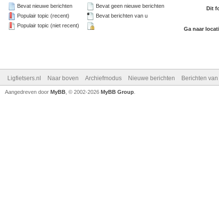
Bevat nieuwe berichten
Bevat geen nieuwe berichten
Dit 
Populair topic (recent)
Bevat berichten van u
Populair topic (niet recent)
Ga naar locat
Ligfietsers.nl
Naar boven
Archiefmodus
Nieuwe berichten
Berichten va
Aangedreven door
MyBB
, © 2002-2026
MyBB Group
.