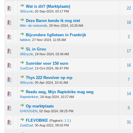
Wat is dit? (Marktplaats)
 - 0 van 5 gemiddeld
1
2
3
4
5
22
365cycle
,
02-Sep-2024, 03:17 PM
Deze Baron kende ik nog niet
 - 0 van 5 gemiddeld
1
2
3
4
5
16
Wim -de roetsende
,
29-Nov-2024, 10:26 AM
Bijzondere ligfietsen in Frankrijk
 - 0 van 5 gemiddeld
1
2
3
4
5
2
fatbiker
,
27-Nov-2024, 11:05 AM
SL in Grou
 - 0 van 5 gemiddeld
1
2
3
4
5
17
365cycle
,
19-Nov-2024, 03:46 AM
Sunrider voor 150 euro
 - 0 van 5 gemiddeld
1
2
3
4
5
16
ZoefZoef
,
13-Oct-2024, 06:47 PM
Thys 222 Revolver op mp
 - 0 van 5 gemiddeld
1
2
3
4
5
7
365cycle
,
05-Apr-2024, 10:41 AM
Reeds weg, Mijn Raptobike mag weg
 - 0 van 5 gemiddeld
1
2
3
4
5
14
Raptobrikker
,
18-Aug-2024, 10:27 AM
Op marktplaats
 - 0 van 5 gemiddeld
1
2
3
4
5
5
GHOOGEN
,
02-Sep-2024, 08:25 PM
FLEVOBIKE
(Pagina's:
1
2
)
 - 0 van 5 gemiddeld
1
2
3
4
5
31
ZoefZoef
,
30-Aug-2022, 09:03 PM