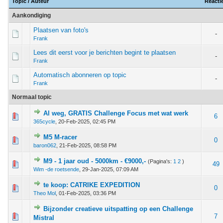
Topic
/
Auteur
Reacti
Aankondiging
Plaatsen van foto's
-
Frank
Lees dit eerst voor je berichten begint te plaatsen
-
Frank
Automatisch abonneren op topic
-
Frank
Normaal topic
Al weg, GRATIS Challenge Focus met wat werk
 - 0 van 5 gemiddeld
1
2
3
4
5
6
365cycle
,
20-Feb-2025, 02:45 PM
M5 M-racer
 - 0 van 5 gemiddeld
1
2
3
4
5
0
baron062
,
21-Feb-2025, 08:58 PM
M9 - 1 jaar oud - 5000km - €9000,-
(Pagina's:
1
2
)
 - 0 van 5 gemiddeld
1
2
3
4
5
49
Wim -de roetsende
,
29-Jan-2025, 07:09 AM
te koop: CATRIKE EXPEDITION
 - 0 van 5 gemiddeld
1
2
3
4
5
0
Theo Mol
,
01-Feb-2025, 03:36 PM
Bijzonder creatieve uitspatting op een Challenge
 - 0 van 5 gemiddeld
1
2
3
4
5
7
Mistral