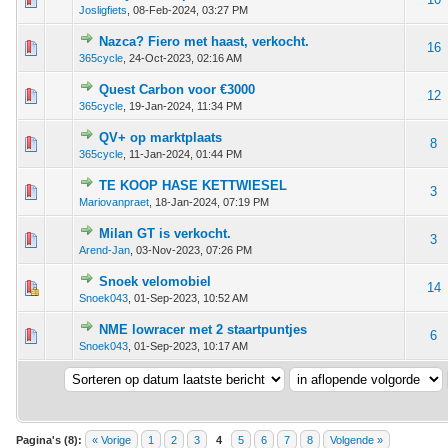
Josligfiets
,
08-Feb-2024, 03:27 PM
Nazca? Fiero met haast, verkocht.
 - 0 van 5 gemiddeld
1
2
3
4
5
16
365cycle
,
24-Oct-2023, 02:16 AM
Quest Carbon voor €3000
 - 0 van 5 gemiddeld
1
2
3
4
5
12
365cycle
,
19-Jan-2024, 11:34 PM
QV+ op marktplaats
 - 0 van 5 gemiddeld
1
2
3
4
5
8
365cycle
,
11-Jan-2024, 01:44 PM
TE KOOP HASE KETTWIESEL
 - 0 van 5 gemiddeld
1
2
3
4
5
3
Mariovanpraet
,
18-Jan-2024, 07:19 PM
Milan GT is verkocht.
 - 0 van 5 gemiddeld
1
2
3
4
5
3
Arend-Jan
,
03-Nov-2023, 07:26 PM
Snoek velomobiel
 - 0 van 5 gemiddeld
1
2
3
4
5
14
Snoek043
,
01-Sep-2023, 10:52 AM
NME lowracer met 2 staartpuntjes
 - 0 van 5 gemiddeld
1
2
3
4
5
6
Snoek043
,
01-Sep-2023, 10:17 AM
Pagina's (8):
« Vorige
1
2
3
4
5
6
7
8
Volgende »