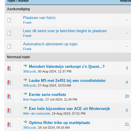
Topic
/
Auteur
Reacti
Aankondiging
Plaatsen van foto's
-
Frank
Lees dit eerst voor je berichten begint te plaatsen
-
Frank
Automatisch abonneren op topic
-
Frank
Normaal topic
Meindert Valenteijn verkoopt z'n Quest...?
 - 0 van 5 gemiddeld
1
2
3
4
5
3
365cycle
,
30-Aug-2024, 12:37 PM
Leuke M5 met 2x451 bij een crossfietstoko
 - 0 van 5 gemiddeld
1
2
3
4
5
4
365cycle
,
27-Aug-2024, 10:53 AM
Eerste serie roeifiets
 - 0 van 5 gemiddeld
1
2
3
4
5
20
Bob Hagendijk
,
27-Jul-2024, 11:34 PM
Een hele bijzondere van ACE uit Winterswijk
 - 0 van 5 gemiddeld
1
2
3
4
5
0
Wim -de roetsende
,
19-Aug-2024, 07:01 PM
Optima Rider trike op marktplaats
 - 0 van 5 gemiddeld
1
2
3
4
5
21
365cycle
,
18-Jul-2024, 09:16 AM