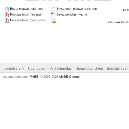
Bevat nieuwe berichten
Bevat geen nieuwe berichten
Dit 
Populair topic (recent)
Bevat berichten van u
Populair topic (niet recent)
Ga naar locat
Ligfietsers.nl
Naar boven
Archiefmodus
Nieuwe berichten
Berichten va
Aangedreven door
MyBB
, © 2002-2026
MyBB Group
.