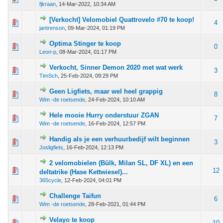
fjkraan
,
14-Mar-2022, 10:34 AM
[Verkocht] Velomobiel Quattrovelo #70 te koop!
 - 0 van 5 gemiddeld
1
2
3
4
5
4
jantrenson
,
09-Mar-2024, 01:19 PM
Optima Stinger te koop
 - 0 van 5 gemiddeld
1
2
3
4
5
0
Leon-p
,
08-Mar-2024, 01:17 PM
Verkocht, Sinner Demon 2020 met wat werk
 - 0 van 5 gemiddeld
1
2
3
4
5
3
TimSch
,
25-Feb-2024, 09:29 PM
Geen Ligfiets, maar wel heel grappig
 - 0 van 5 gemiddeld
1
2
3
4
5
8
Wim -de roetsende
,
24-Feb-2024, 10:10 AM
Hele mooie Hurry onderstuur ZGAN
 - 0 van 5 gemiddeld
1
2
3
4
5
7
Wim -de roetsende
,
16-Feb-2024, 12:57 PM
Handig als je een verhuurbedijf wilt beginnen
 - 0 van 5 gemiddeld
1
2
3
4
5
3
Josligfiets
,
16-Feb-2024, 12:13 PM
2 velomobielen (Bülk, Milan SL, DF XL) en een
 - 0 van 5 gemiddeld
1
2
3
4
5
12
deltatrike (Hase Kettwiesel)...
365cycle
,
12-Feb-2024, 04:01 PM
Challenge Taifun
 - 0 van 5 gemiddeld
1
2
3
4
5
6
Wim -de roetsende
,
28-Feb-2021, 01:44 PM
Velayo te koop
 - 0 van 5 gemiddeld
1
2
3
4
5
10