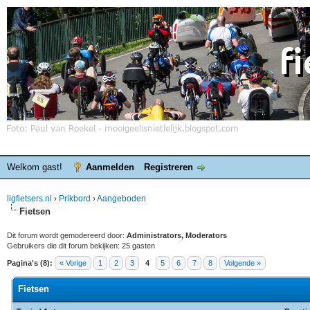
Welkom gast!
Aanmelden
Registreren
ligfietsers.nl
›
Prikbord
›
Aangeboden
Fietsen
Dit forum wordt gemodereerd door:
Administrators, Moderators
Gebruikers die dit forum bekijken: 25 gasten
Pagina's (8):
« Vorige
1
2
3
4
5
6
7
8
Volgende »
Fietsen