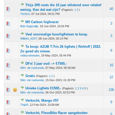
Thijs 209 roets die 10 jaar stilstond voor relatief
 - 0 van 5 gemiddeld
1
2
3
4
5
40
weinig. Kan dat wat zijn?
(Pagina's:
1
2
)
TimSch
,
07-Jul-2024, 09:51 PM
M5 Carbon highracer
 - 0 van 5 gemiddeld
1
2
3
4
5
3
Bob Hagendijk
,
18-Jun-2024, 10:54 PM
Veel voormalige huurligfietsen te koop.
 - 0 van 5 gemiddeld
1
2
3
4
5
3
Willeke_IGKT
,
08-Jun-2024, 05:14 PM
Te koop: AZUB T-Tris 26 ligfiets | Rohloff | 2022.
 - 0 van 5 gemiddeld
1
2
3
4
5
9
Zo goed als nieuw.
robbyvdmeulen
,
18-May-2024, 05:44 PM
DFxl 3 jaar oud --> €7500,-
 - 0 van 5 gemiddeld
1
2
3
4
5
16
Wim -de roetsende
,
07-May-2024, 08:38 AM
Gratis
(Pagina's:
1
2
)
 - 0 van 5 gemiddeld
1
2
3
4
5
37
Wim -de roetsende
,
15-Dec-2023, 01:28 PM
Unieke Ligfiets €1500,-
(Pagina's:
1
2
3
4
5
)
 - 0 van 5 gemiddeld
1
2
3
4
5
106
Wim -de roetsende
,
06-Oct-2023, 02:53 PM
Verkocht, Mango #57
 - 0 van 5 gemiddeld
1
2
3
4
5
9
ThijsR
,
12-Feb-2024, 10:08 AM
Verkocht, FlevoBike Racer aangeboden
 - 0 van 5 gemiddeld
1
2
3
4
5
5