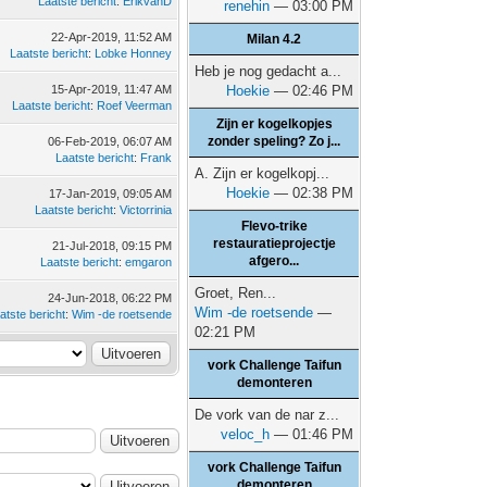
Laatste bericht
:
ErikvanD
renehin
— 03:00 PM
22-Apr-2019, 11:52 AM
Milan 4.2
Laatste bericht
:
Lobke Honney
Heb je nog gedacht a...
15-Apr-2019, 11:47 AM
Hoekie
— 02:46 PM
Laatste bericht
:
Roef Veerman
Zijn er kogelkopjes
zonder speling? Zo j...
06-Feb-2019, 06:07 AM
Laatste bericht
:
Frank
A. Zijn er kogelkopj...
Hoekie
— 02:38 PM
17-Jan-2019, 09:05 AM
Laatste bericht
:
Victorrinia
Flevo-trike
restauratieprojectje
21-Jul-2018, 09:15 PM
afgero...
Laatste bericht
:
emgaron
Groet, Ren...
24-Jun-2018, 06:22 PM
Wim -de roetsende
—
atste bericht
:
Wim -de roetsende
02:21 PM
vork Challenge Taifun
demonteren
De vork van de nar z...
veloc_h
— 01:46 PM
vork Challenge Taifun
demonteren