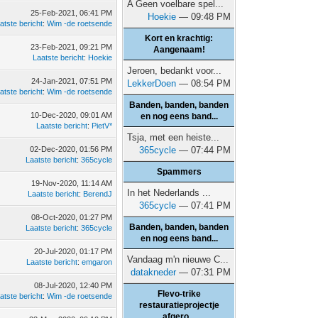
A Geen voelbare spel...
25-Feb-2021, 06:41 PM
Hoekie
— 09:48 PM
atste bericht
:
Wim -de roetsende
Kort en krachtig:
23-Feb-2021, 09:21 PM
Aangenaam!
Laatste bericht
:
Hoekie
Jeroen, bedankt voor...
24-Jan-2021, 07:51 PM
LekkerDoen
— 08:54 PM
atste bericht
:
Wim -de roetsende
Banden, banden, banden
10-Dec-2020, 09:01 AM
en nog eens band...
Laatste bericht
:
PietV*
Tsja, met een heiste...
02-Dec-2020, 01:56 PM
365cycle
— 07:44 PM
Laatste bericht
:
365cycle
Spammers
19-Nov-2020, 11:14 AM
In het Nederlands ...
Laatste bericht
:
BerendJ
365cycle
— 07:41 PM
08-Oct-2020, 01:27 PM
Banden, banden, banden
Laatste bericht
:
365cycle
en nog eens band...
20-Jul-2020, 01:17 PM
Vandaag m'n nieuwe C...
Laatste bericht
:
emgaron
datakneder
— 07:31 PM
08-Jul-2020, 12:40 PM
Flevo-trike
atste bericht
:
Wim -de roetsende
restauratieprojectje
afgero...