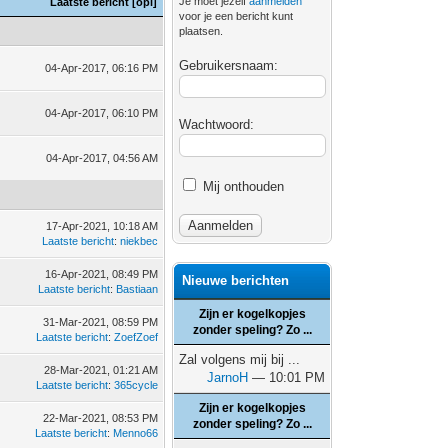
Je moet jezelf
aanmelden
Laatste bericht
[
opl
]
voor je een bericht kunt
plaatsen.
Gebruikersnaam:
04-Apr-2017, 06:16 PM
04-Apr-2017, 06:10 PM
Wachtwoord:
04-Apr-2017, 04:56 AM
Mij onthouden
17-Apr-2021, 10:18 AM
Laatste bericht
:
niekbec
16-Apr-2021, 08:49 PM
Nieuwe berichten
Laatste bericht
:
Bastiaan
Zijn er kogelkopjes
31-Mar-2021, 08:59 PM
zonder speling? Zo ...
Laatste bericht
:
ZoefZoef
Zal volgens mij bij ...
28-Mar-2021, 01:21 AM
JarnoH
— 10:01 PM
Laatste bericht
:
365cycle
Zijn er kogelkopjes
22-Mar-2021, 08:53 PM
zonder speling? Zo ...
Laatste bericht
:
Menno66