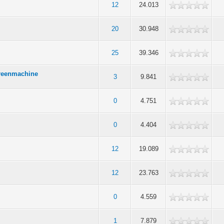
12
24.013
20
30.948
25
39.346
greenmachine
3
9.841
0
4.751
0
4.404
12
19.089
12
23.763
0
4.559
1
7.879