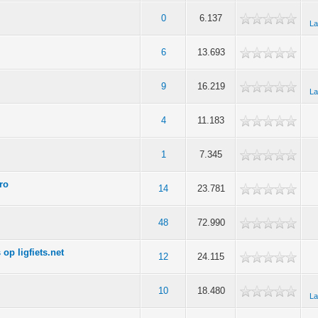
0
6.137
La
6
13.693
9
16.219
La
4
11.183
x
1
7.345
uro
14
23.781
48
72.990
op ligfiets.net
12
24.115
10
18.480
La