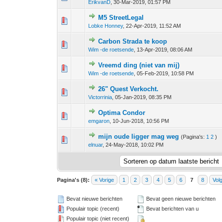
ErikvanD
,
30-Mar-2019, 01:57 PM
M5 StreetLegal
0 stem - 0 van 5 gemiddeld
1
2
3
4
5
Lobke Honney
,
22-Apr-2019, 11:52 AM
Carbon Strada te koop
0 stem - 0 van 5 gemiddeld
1
2
3
4
5
Wim -de roetsende
,
13-Apr-2019, 08:06 AM
Vreemd ding (niet van mij)
0 stem - 0 van 5 gemiddeld
1
2
3
4
5
Wim -de roetsende
,
05-Feb-2019, 10:58 PM
26" Quest Verkocht.
0 stem - 0 van 5 gemiddeld
1
2
3
4
5
Victorrinia
,
05-Jan-2019, 08:35 PM
Optima Condor
0 stem - 0 van 5 gemiddeld
1
2
3
4
5
emgaron
,
10-Jun-2018, 10:56 PM
mijn oude ligger mag weg
(Pagina's:
1
2
)
0 stem - 0 van 5 gemiddeld
1
2
3
4
5
elnuar
,
24-May-2018, 10:02 PM
Pagina's (8):
« Vorige
1
2
3
4
5
6
7
8
Vol
Bevat nieuwe berichten
Bevat geen nieuwe berichten
Populair topic (recent)
Bevat berichten van u
Populair topic (niet recent)