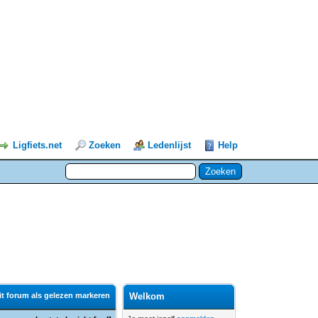
Ligfiets.net
Zoeken
Ledenlijst
Help
it forum als gelezen markeren
Welkom