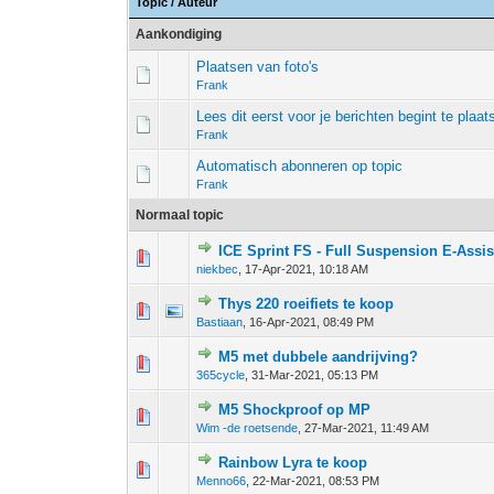
Topic
/
Auteur
Aankondiging
Plaatsen van foto's
Frank
Lees dit eerst voor je berichten begint te plaat
Frank
Automatisch abonneren op topic
Frank
Normaal topic
ICE Sprint FS - Full Suspension E-Assis
0 stem - 0 van 5 gemiddeld
1
2
3
4
5
niekbec
,
17-Apr-2021, 10:18 AM
Thys 220 roeifiets te koop
0 stem - 0 van 5 gemiddeld
1
2
3
4
5
Bastiaan
,
16-Apr-2021, 08:49 PM
M5 met dubbele aandrijving?
0 stem - 0 van 5 gemiddeld
1
2
3
4
5
365cycle
,
31-Mar-2021, 05:13 PM
M5 Shockproof op MP
0 stem - 0 van 5 gemiddeld
1
2
3
4
5
Wim -de roetsende
,
27-Mar-2021, 11:49 AM
Rainbow Lyra te koop
0 stem - 0 van 5 gemiddeld
1
2
3
4
5
Menno66
,
22-Mar-2021, 08:53 PM