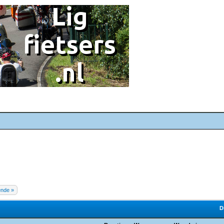
ende »
D