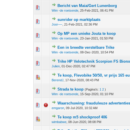
Bericht van Maia/Gert Lunenborg
0 stem - 0 van 5 gemiddeld
1
2
3
4
5
Wim -de roetsende
,
25-Feb-2021, 06:41 PM
sunrider op marktplaats
0 stem - 0 van 5 gemiddeld
1
2
3
4
5
Joor—-
,
21-Feb-2021, 02:36 PM
Op MP een unieke Jouta te koop
0 stem - 0 van 5 gemiddeld
1
2
3
4
5
Wim -de roetsende
,
23-Jan-2021, 01:50 PM
Een in breedte verstelbare Trike
0 stem - 0 van 5 gemiddeld
1
2
3
4
5
Wim -de roetsende
,
08-Dec-2020, 10:54 PM
Trike HP Velotechnik Scorpion FS Bion
0 stem - 0 van 5 gemiddeld
1
2
3
4
5
Julien
,
01-Dec-2020, 02:47 PM
Te koop, Flevobike 50/50, vr prijs 165 e
0 stem - 0 van 5 gemiddeld
1
2
3
4
5
BerendJ
,
17-Nov-2020, 08:43 PM
Strada te koop
(Pagina's:
1
2
)
0 stem - 0 van 5 gemiddeld
1
2
3
4
5
Wim -de roetsende
,
15-Sep-2020, 01:10 PM
Waarschuwing: frauduleuze advertenties 
0 stem - 0 van 5 gemiddeld
1
2
3
4
5
emgaron
,
09-Jul-2020, 10:32 AM
Te koop m5 shockproof 406
0 stem - 0 van 5 gemiddeld
1
2
3
4
5
wimbabwe
,
08-Jun-2020, 08:08 PM