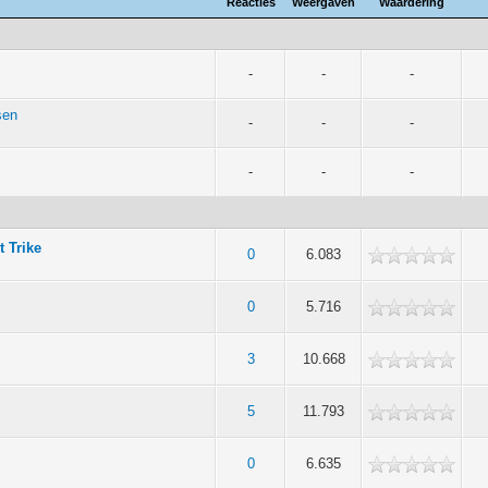
Reacties
Weergaven
Waardering
-
-
-
sen
-
-
-
-
-
-
t Trike
0
6.083
0
5.716
3
10.668
5
11.793
0
6.635