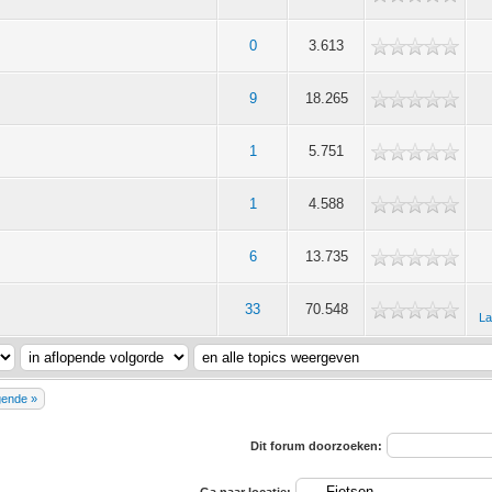
0
3.613
9
18.265
1
5.751
1
4.588
6
13.735
33
70.548
La
gende »
Dit forum doorzoeken: