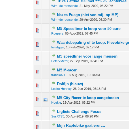
Trike Catrike 700 met 559/26" achterwiel
0 stem - 0 van 5 gemiddeld
1
2
3
4
5
Wim -de roetsende
,
21-May-2020, 03:22 PM
Nazca Fuego (niet van mij, op MP)
0 stem - 0 van 5 gemiddeld
1
2
3
4
5
Wim -de roetsende
,
29-Apr-2020, 05:30 PM
M5 Speedliner te koop voor 50 euro
0 stem - 0 van 5 gemiddeld
1
2
3
4
5
Roepers
,
05-Aug-2019, 07:45 PM
Waardebepaling of te koop: Flevobike 
0 stem - 0 van 5 gemiddeld
1
2
3
4
5
fietsligger
,
18-Feb-2020, 02:17 PM
M5 speedliner voor lange mensen
0 stem - 0 van 5 gemiddeld
1
2
3
4
5
Peter2Meter
,
27-Sep-2019, 02:41 PM
M5 M-racer
0 stem - 0 van 5 gemiddeld
1
2
3
4
5
franske71
,
13-Aug-2019, 10:10 AM
Dolfijn (blauw)
0 stem - 0 van 5 gemiddeld
1
2
3
4
5
Lobke Honney
,
26-Jun-2019, 05:18 PM
M5 City Racer te koop aangeboden
0 stem - 0 van 5 gemiddeld
1
2
3
4
5
Hoekie
,
13-Apr-2019, 03:22 PM
Ligfiets Challenge Focus
0 stem - 0 van 5 gemiddeld
1
2
3
4
5
SusXT75
,
30-Apr-2019, 08:20 PM
Mijn Raptobike gaat eruit...
0 stem - 0 van 5 gemiddeld
1
2
3
4
5