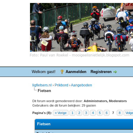
Welkom gast!
Aanmelden
Registreren
ligfietsers.nl
›
Prikbord
›
Aangeboden
Fietsen
Dit forum wordt gemodereerd door:
Administrators, Moderators
Gebruikers die dit forum bekijken: 29 gasten
Pagina's (8):
« Vorige
1
2
3
4
5
6
7
8
Volg
Fietsen