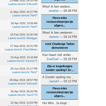
23-May-2020, 09:10 PM
Laatste bericht
:
ErikvanD
Wow! ik ben wedero...
renehin
— 04:48 PM
11-May-2020, 04:27 PM
Laatste bericht
:
PietV*
Flevo-trike
restauratieprojectje
30-Apr-2020, 10:05 AM
afgero...
Laatste bericht
:
PietV*
Wow! ik ben wederom ...
19-Feb-2020, 02:00 PM
tiemen
— 04:14 PM
Laatste bericht
:
fietsligger
vork Challenge Taifun
27-Sep-2019, 02:41 PM
demonteren
Laatste bericht
:
Peter2Meter
Kan haast niet ander...
13-Aug-2019, 10:10 AM
ZoefZoef
— 03:29 PM
Laatste bericht
:
franske71
Zijn er kogelkopjes
29-Jun-2019, 02:17 PM
zonder speling? Zo ...
Laatste bericht
:
PietV*
A Zonder speling sta...
05-May-2019, 08:57 PM
JarnoH
— 03:13 PM
Laatste bericht
:
ErikvanD
Flevo-trike
30-Apr-2019, 08:20 PM
restauratieprojectje
Laatste bericht
:
SusXT75
afgero...
22-Apr-2019, 12:03 PM
Hoi Wim, Ja klopt...