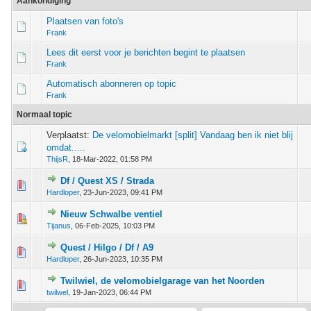
Aankondiging
Plaatsen van foto's
Frank
Lees dit eerst voor je berichten begint te plaatsen
Frank
Automatisch abonneren op topic
Frank
Normaal topic
Verplaatst:
De velomobielmarkt [split] Vandaag ben ik niet blij
omdat.....
ThijsR
,
18-Mar-2022, 01:58 PM
Df / Quest XS / Strada
stem - 0 van 5 gemiddeld
1
2
3
4
5
Hardloper
,
23-Jun-2023, 09:41 PM
Nieuw Schwalbe ventiel
stem - 0 van 5 gemiddeld
1
2
3
4
5
Tijanus
,
06-Feb-2025, 10:03 PM
Quest / Hilgo / Df / A9
stem - 0 van 5 gemiddeld
1
2
3
4
5
Hardloper
,
26-Jun-2023, 10:35 PM
Twilwiel, de velomobielgarage van het Noorden
stem - 0 van 5 gemiddeld
1
2
3
4
5
twilwel
,
19-Jan-2023, 06:44 PM