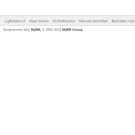
Ligfietsers.nl
Naar boven
Archiefmodus
Nieuwe berichten
Berichten va
Aangedreven door
MyBB
, © 2002-2026
MyBB Group
.