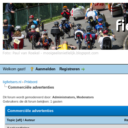
Welkom gast!
Aanmelden
Registreren
ligfietsers.nl
›
Prikbord
Commerciële advertenties
Dit forum wordt gemodereerd door:
Administrators, Moderators
Gebruikers die dit forum bekijken: 1 gasten
Commerciële advertenties
Topic
[
afl
]
/
Auteur
Re