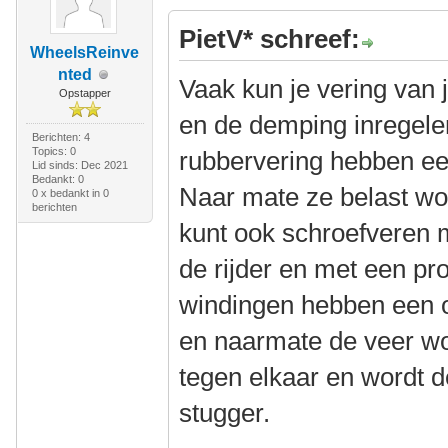
PietV* schreef:
WheelsReinve
nted
Vaak kun je vering van 
Opstapper
en de demping inregele
Berichten: 4
Topics: 0
rubbervering hebben ee
Lid sinds: Dec 2021
Bedankt: 0
Naar mate ze belast wo
0 x bedankt in 0
berichten
kunt ook schroefveren 
de rijder en met een pr
windingen hebben een o
en naarmate de veer w
tegen elkaar en wordt 
stugger.