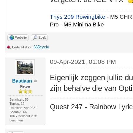
Thys 209 Rowingbike
- M5 CHR
Pro - M5 MinimalBike
Website
Zoek
365cycle
Bedankt door:
09-Apr-2021, 01:08 PM
Eigenlijk zeggen jullie d
Bastiaan
zijn behalve die van Op
Fietser
Berichten: 56
Topics: 12
Quest 247 - Rainbow Lyric
Lid sinds: Apr 2021
Bedankt: 66
106 x bedankt in 31
berichten