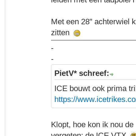
Met een 28" achterwiel k
zitten
-
-
PietV* schreef:
ICE bouwt ook prima tr
https://www.icetrikes.c
Klopt, hoe kon ik nou de
vergeten: de ICE VTX