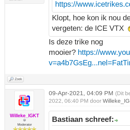
https://www.icetrikes.
Klopt, hoe kon ik nou d
vergeten: de ICE VTX
Is deze trike nog
mooier?
https://www.yo
v=a4b7GsEg...nel=FatT
Zoek
09-Apr-2021, 04:09 PM
(Dit b
2022, 06:40 PM door
Willeke_I
Willeke_IGKT
Bastiaan schreef:
Moderator