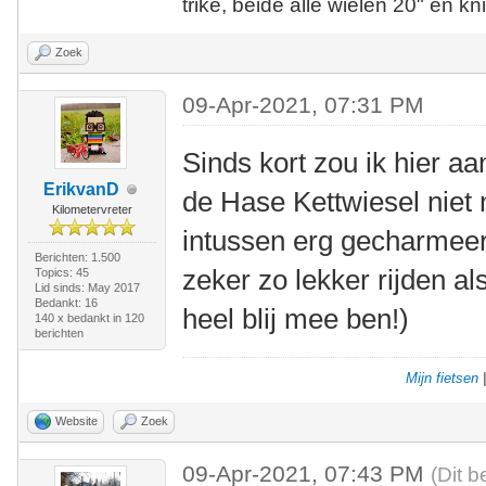
trike, beide alle wielen 20" en kn
Zoek
09-Apr-2021, 07:31 PM
Sinds kort zou ik hier aa
ErikvanD
de Hase Kettwiesel niet 
Kilometervreter
intussen erg gecharmeer
Berichten: 1.500
zeker zo lekker rijden a
Topics: 45
Lid sinds: May 2017
Bedankt: 16
heel blij mee ben!)
140 x bedankt in 120
berichten
Mijn fietsen
Website
Zoek
09-Apr-2021, 07:43 PM
(Dit b