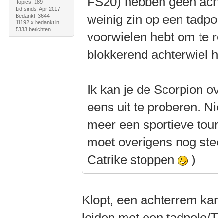
FS20) hebben geen acht
Topics: 189
Lid sinds: Apr 2017
weinig zin op een tadpo
Bedankt: 3644
11192 x bedankt in
5333 berichten
voorwielen hebt om te 
blokkerend achterwiel 
Ik kan je de Scorpion 
eens uit te proberen. Nie
meer een sportieve tour
moet overigens nog stee
Catrike stoppen
)
Klopt, een achterrem kan 
leiden met een tadpole/T