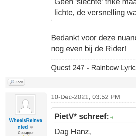
Geen 'slechte' trike ma
lichte, de versnelling w
Bedankt voor deze nuan
nog even bij de Rider!
Quest 247 - Rainbow Lyric
Zoek
10-Dec-2021, 03:52 PM
PietV* schreef:
WheelsReinve
nted
Dag Hanz,
Opstapper