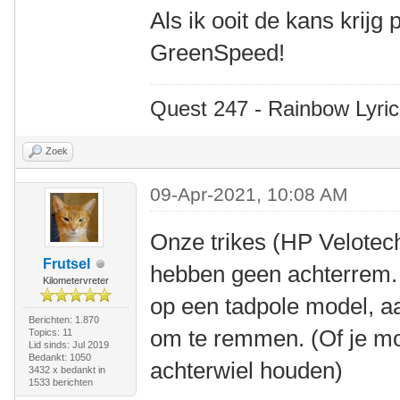
Als ik ooit de kans krijg
GreenSpeed!
Quest 247 - Rainbow Lyric
Zoek
09-Apr-2021, 10:08 AM
Onze trikes (HP Velote
Frutsel
hebben geen achterrem. D
Kilometervreter
op een tadpole model, a
Berichten: 1.870
om te remmen. (Of je m
Topics: 11
Lid sinds: Jul 2019
Bedankt: 1050
achterwiel houden)
3432 x bedankt in
1533 berichten