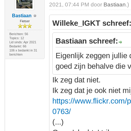
2021, 07:44 PM door
Bastiaan
.)
Bastiaan
Willeke_IGKT schreef
Fietser
Berichten: 56
Topics: 12
Bastiaan schreef:
Lid sinds: Apr 2021
Bedankt: 66
106 x bedankt in 31
Eigenlijk zeggen jullie
berichten
goed zijn behalve die
Ik zeg dat niet.
Ik zeg dat je ook niet m
https://www.flickr.co
0763/
(...)