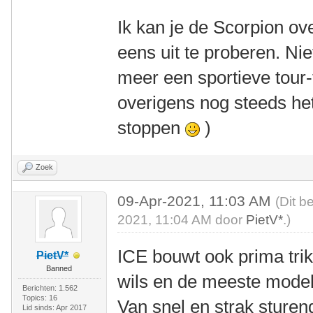
Ik kan je de Scorpion o
eens uit te proberen. Niet
meer een sportieve tour-
overigens nog steeds het
stoppen
)
Zoek
09-Apr-2021, 11:03 AM
(Dit b
2021, 11:04 AM door
PietV*
.)
ICE bouwt ook prima tri
PietV*
Banned
wils en de meeste modell
Berichten: 1.562
Topics: 16
Van snel en strak sturend
Lid sinds: Apr 2017