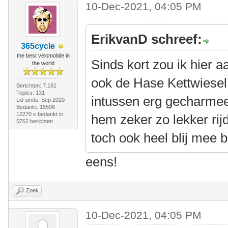
10-Dec-2021, 04:05 PM
ErikvanD schreef:
365cycle
the best velomobile in
Sinds kort zou ik hier a
the world
ook de Hase Kettwiesel 
Berichten: 7.181
Topics: 131
intussen erg gecharmeer
Lid sinds: Sep 2020
Bedankt: 15596
12270 x bedankt in
hem zeker zo lekker rij
5762 berichten
toch ook heel blij mee b
eens!
Zoek
10-Dec-2021, 04:05 PM