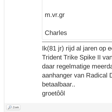
m.vr.gr
Charles
Ik(81 jr) rijd al jaren 
Trident Trike Spike II va
daar regelmatige meerd
aanhanger van Radical De
betaalbaar..
groetôôl
Zoek