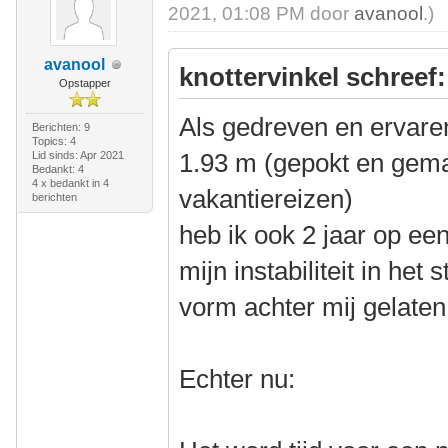
2021, 01:08 PM door
avanool
.)
avanool
knottervinkel schreef:
Opstapper
Als gedreven en ervaren
Berichten: 9
Topics: 4
1.93 m (gepokt en gema
Lid sinds: Apr 2021
Bedankt: 4
4 x bedankt in 4
vakantiereizen)
berichten
heb ik ook 2 jaar op ee
mijn instabiliteit in het
vorm achter mij gelaten
Echter nu: