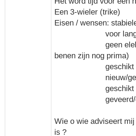
Het word tijd voor een 
Een 3-wieler (trike)
Eisen / wensen: stabiel
voor lange toer
geen elektrische
benen zijn nog prima)
geschikt voor mi
nieuw/gebruikt
geschikt voor v
geveerd/onge
Wie o wie adviseert mij
is ?