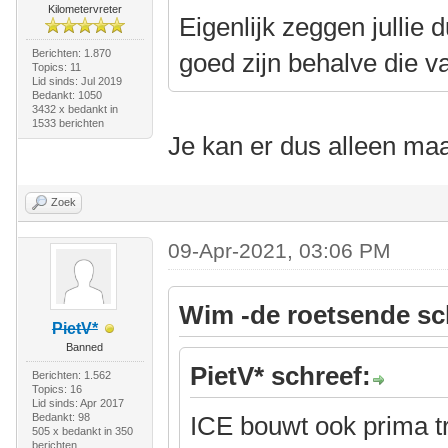
Kilometervreter
Eigenlijk zeggen jullie 
Berichten: 1.870
goed zijn behalve die 
Topics: 11
Lid sinds: Jul 2019
Bedankt: 1050
3432 x bedankt in
1533 berichten
Je kan er dus alleen ma
Zoek
09-Apr-2021, 03:06 PM
Wim -de roetsende sc
PietV*
Banned
PietV* schreef:
Berichten: 1.562
Topics: 16
Lid sinds: Apr 2017
Bedankt: 98
ICE bouwt ook prima t
505 x bedankt in 350
berichten