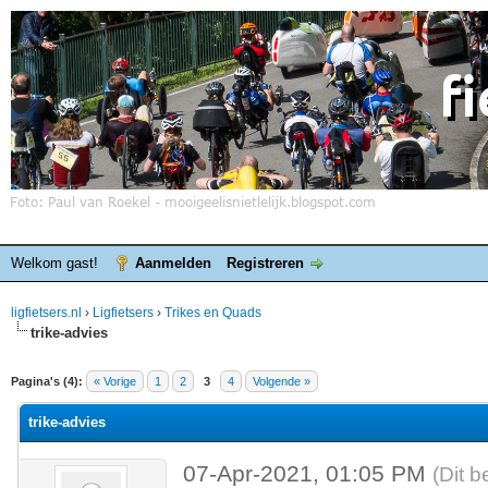
Welkom gast!
Aanmelden
Registreren
ligfietsers.nl
›
Ligfietsers
›
Trikes en Quads
trike-advies
elde waardering is 0
Pagina's (4):
« Vorige
1
2
3
4
Volgende »
trike-advies
07-Apr-2021, 01:05 PM
(Dit b