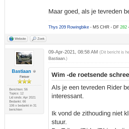
Maar goed, als je tevreden ben
Thys 209 Rowingbike
- M5 CHR - DF
282
Website
Zoek
09-Apr-2021, 08:58 AM
(Dit bericht is
Bastiaan
.)
Bastiaan
Wim -de roetsende schree
Fietser
Als je een tevreden Rider be
Berichten: 56
Topics: 12
interessant.
Lid sinds: Apr 2021
Bedankt: 66
106 x bedankt in 31
berichten
Ik vond de zithouding niet kl
stuur.