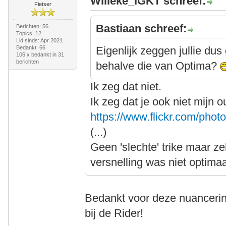
Willeke_IGKT schreef:
Fietser
Bastiaan schreef:
Berichten: 56
Topics: 12
Lid sinds: Apr 2021
Bedankt: 66
Eigenlijk zeggen jullie dus
106 x bedankt in 31
berichten
behalve die van Optima?
Ik zeg dat niet.
Ik zeg dat je ook niet mijn o
https://www.flickr.com/ph
(...)
Geen 'slechte' trike maar ze
versnelling was niet optimaa
Bedankt voor deze nuancerin
bij de Rider!