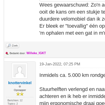
Wees gewaarschuwd: Zo'n act
ooit de kans om een stukje te
duurdere velomobiel dan ik z
Er bleek er "toevallig" één o
'm ophalen met een gat in m
Zoek
Willeke_IGKT
Bedankt door:
19-Jan-2022, 07:25 PM
Inmidels ca. 5.000 km rondg
knottervinkel
Stuurhelften verlengd en naar
Opstapper
achteren en ik heb er inmidd
Berichten: 12
mijn ergonomische draai goe
Topics: 2