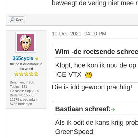
beweegt de vering niet mee 
Zoek
10-Dec-2021, 04:10 PM
Wim -de roetsende schree
365cycle
Klopt, hoe kon ik nou de op
the best velomobile in
the world
ICE VTX
Berichten: 7.188
Die is idd gewoon prachtig!
Topics: 131
Lid sinds: Sep 2020
Bedankt: 15605
12279 x bedankt in
5766 berichten
Bastiaan schreef:
Als ik ooit de kans krijg pro
GreenSpeed!