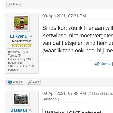
Zoek
09-Apr-2021, 07:31 PM
Sinds kort zou ik hier aan w
Kettwiesel niet moet vergete
ErikvanD
Kilometervreter
van dat fietsje en vind hem z
(waar ik toch ook heel blij m
Berichten: 1.500
Topics: 45
Lid sinds: May 2017
Bedankt: 16
Mijn fietsen
140 x bedankt in 120
berichten
Website
Zoek
09-Apr-2021, 07:43 PM
(Dit bericht is
Bastiaan
.)
Bastiaan