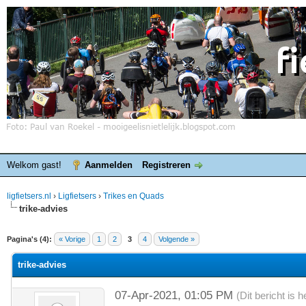
Welkom gast!
Aanmelden
Registreren
ligfietsers.nl
›
Ligfietsers
›
Trikes en Quads
trike-advies
elde waardering is 0
Pagina's (4):
« Vorige
1
2
3
4
Volgende »
trike-advies
07-Apr-2021, 01:05 PM
(Dit bericht is