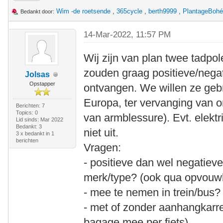
Wim -de roetsende
,
365cycle
,
berth9999
,
PlantageBoh
Bedankt door:
14-Mar-2022, 11:57 PM
Wij zijn van plan twee tadpol
zouden graag positieve/negati
Jolsas
Opstapper
ontvangen. We willen ze gebr
Europa, ter vervanging van 
Berichten: 7
Topics: 0
van armblessure). Evt. elekt
Lid sinds: Mar 2022
Bedankt: 3
niet uit.
3 x bedankt in 1
berichten
Vragen:
- positieve dan wel negatiev
merk/type? (ook qua opvouw
- mee te nemen in trein/bus?
- met of zonder aanhangkar
bagage mee per fiets)