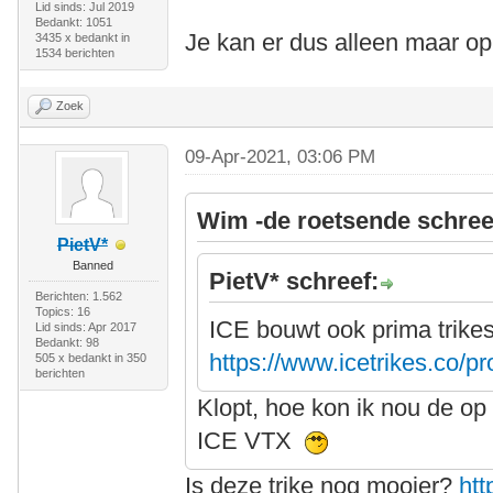
Lid sinds: Jul 2019
Bedankt: 1051
Je kan er dus alleen maar o
3435 x bedankt in
1534 berichten
Zoek
09-Apr-2021, 03:06 PM
Wim -de roetsende schree
PietV*
Banned
PietV* schreef:
Berichten: 1.562
Topics: 16
ICE bouwt ook prima trike
Lid sinds: Apr 2017
Bedankt: 98
https://www.icetrikes.co/p
505 x bedankt in 350
berichten
Klopt, hoe kon ik nou de op
ICE VTX
Is deze trike nog mooier?
ht