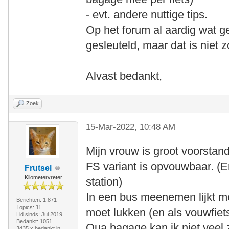
- evt. andere nuttige tips.
Op het forum al aardig wat ge
gesleuteld, maar dat is niet 
Alvast bedankt,
Zoek
15-Mar-2022, 10:48 AM
Mijn vrouw is groot voorstan
FS variant is opvouwbaar. (E
Frutsel
Kilometervreter
station)
In een bus meenemen lijkt me
Berichten: 1.871
Topics: 11
moet lukken (en als vouwfiet
Lid sinds: Jul 2019
Bedankt: 1051
Qua bagage kan ik niet veel
3435 x bedankt in