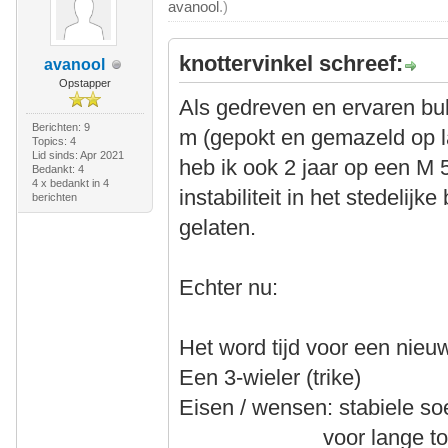
avanool
.)
knottervinkel schreef:
avanool
Opstapper
Als gedreven en ervaren bukf
Berichten: 9
m (gepokt en gemazeld op l
Topics: 4
Lid sinds: Apr 2021
heb ik ook 2 jaar op een M 
Bedankt: 4
4 x bedankt in 4
instabiliteit in het stedelij
berichten
gelaten.
Echter nu:
Het word tijd voor een nieu
Een 3-wieler (trike)
Eisen / wensen: stabiele soe
voor lange toertoc