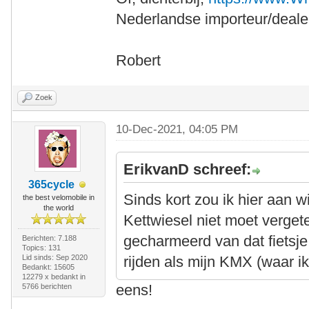
Nederlandse importeur/dealer
Robert
Zoek
10-Dec-2021, 04:05 PM
ErikvanD schreef:
365cycle
Sinds kort zou ik hier aan 
the best velomobile in
the world
Kettwiesel niet moet verget
gecharmeerd van dat fietsje
Berichten: 7.188
Topics: 131
Lid sinds: Sep 2020
rijden als mijn KMX (waar ik
Bedankt: 15605
12279 x bedankt in
eens!
5766 berichten