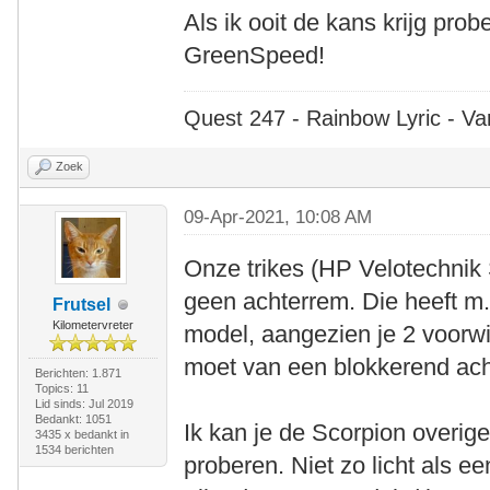
Als ik ooit de kans krijg prob
GreenSpeed!
Quest 247 - Rainbow Lyric - Va
Zoek
09-Apr-2021, 10:08 AM
Onze trikes (HP Velotechni
geen achterrem. Die heeft m.
Frutsel
Kilometervreter
model, aangezien je 2 voorw
moet van een blokkerend ach
Berichten: 1.871
Topics: 11
Lid sinds: Jul 2019
Bedankt: 1051
Ik kan je de Scorpion overig
3435 x bedankt in
1534 berichten
proberen. Niet zo licht als e