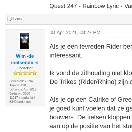
Quest 247 - Rainbow Lyric - Va
Zoek
08-Apr-2021, 08:27 PM
Als je een tevreden Rider ben
interessant.
Wim -de
roetsende
Roeifietser
Ik vond de zithouding niet klo
De Trikes (Rider/Rhino) zijn
Berichten: 7.594
Topics: 190
Lid sinds: Apr 2017
Bedankt: 3660
11217 x bedankt in
Als je op een Catrike of Gree
5340 berichten
je goed kunt voelen dat ze g
bouwers. De fietsen kloppen
aan op de positie van het stu