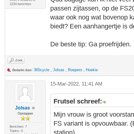
1534 berichten
passen zijtassen, op de FS20
waar ook nog wat bovenop ka
biedt? Een aanhangertje is d
De beste tip: Ga proefrijden.
Zoek
365cycle
,
Jolsas
,
Roepers
,
Hoekie
Bedankt door:
15-Mar-2022, 11:41 AM
Frutsel schreef:
Jolsas
Mijn vrouw is groot voorsta
Opstapper
FS variant is opvouwbaar. (
Berichten: 7
station)
Topics: 0