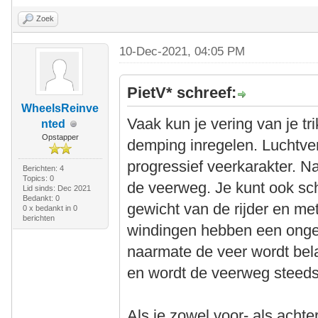
Zoek
10-Dec-2021, 04:05 PM
PietV* schreef:
WheelsReinve
Vaak kun je vering van je t
nted
Opstapper
demping inregelen. Luchtve
progressief veerkarakter. N
Berichten: 4
Topics: 0
de veerweg. Je kunt ook sc
Lid sinds: Dec 2021
Bedankt: 0
gewicht van de rijder en me
0 x bedankt in 0
berichten
windingen hebben een ongel
naarmate de veer wordt bel
en wordt de veerweg steeds 
Als je zowel voor- als achte