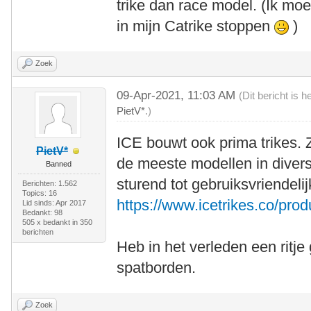
trike dan race model. (Ik moe
in mijn Catrike stoppen
)
Zoek
09-Apr-2021, 11:03 AM
(Dit bericht is 
PietV*
.)
ICE bouwt ook prima trikes. 
PietV*
de meeste modellen in divers
Banned
sturend tot gebruiksvriendel
Berichten: 1.562
Topics: 16
https://www.icetrikes.co/prod
Lid sinds: Apr 2017
Bedankt: 98
505 x bedankt in 350
berichten
Heb in het verleden een ritj
spatborden.
Zoek