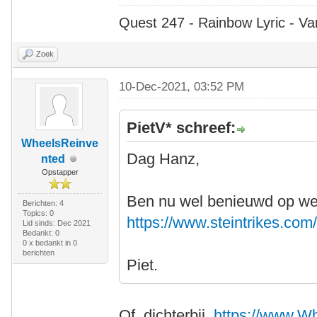
Quest 247 - Rainbow Lyric - Va
Zoek
10-Dec-2021, 03:52 PM
PietV* schreef:
WheelsReinve
Dag Hanz,
nted
Opstapper
Ben nu wel benieuwd op welke
Berichten: 4
Topics: 0
https://www.steintrikes.com/
Lid sinds: Dec 2021
Bedankt: 0
0 x bedankt in 0
berichten
Piet.
Of, dichterbij,
https://www.W