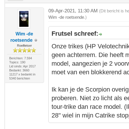
09-Apr-2021, 11:30 AM
(Dit bericht is 
Wim -de roetsende
.)
Frutsel schreef:
Wim -de
roetsende
Onze trikes (HP Velotechn
Roeifietser
geen achterrem. Die heeft m
Berichten: 7.594
model, aangezien je 2 voor
Topics: 190
Lid sinds: Apr 2017
Bedankt: 3660
moet van een blokkerend ac
11217 x bedankt in
5340 berichten
Ik kan je de Scorpion overi
proberen. Niet zo licht als 
tour-trike dan race model. 
28" wiel in mijn Catrike st