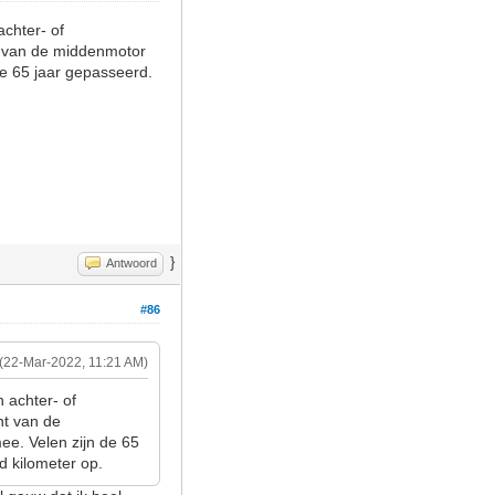
achter- of
ht van de middenmotor
de 65 jaar gepasseerd.
}
Antwoord
#86
(22-Mar-2022, 11:21 AM)
n achter- of
ht van de
ee. Velen zijn de 65
d kilometer op.