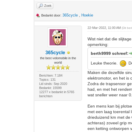
Zoek
365cycle
,
Hoekie
Bedankt door:
22-Mar-2022, 11:00 AM
(Dit be
Wist niet dat die slijta
opmerking:
365cycle
berth9999 schreef:
the best velomobile in the
world
Leuke theorie.
De 
Maken die dezelfde sinu
Berichten: 7.184
elektromotor, en het is
Topics: 131
Zodra de trapsensor get
Lid sinds: Sep 2020
Bedankt: 15599
had, en met het rendeme
12277 x bedankt in 5765
wat sneller weer naar 0
berichten
Een mens kan bij plotsel
met een laag toerental 
drieduizend km met de 
achteras) zoveel grip m
een ketting ontworpen 