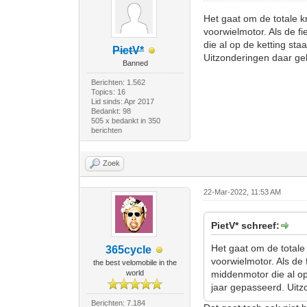
Het gaat om de totale kr
voorwielmotor. Als de f
die al op de ketting st
PietV*
Uitzonderingen daar gel
Banned
Berichten: 1.562
Topics: 16
Lid sinds: Apr 2017
Bedankt: 98
505 x bedankt in 350
berichten
Zoek
22-Mar-2022, 11:53 AM
PietV* schreef:
Het gaat om de totale 
365cycle
voorwielmotor. Als de
the best velomobile in the
world
middenmotor die al op
jaar gepasseerd. Uitz
Berichten: 7.184