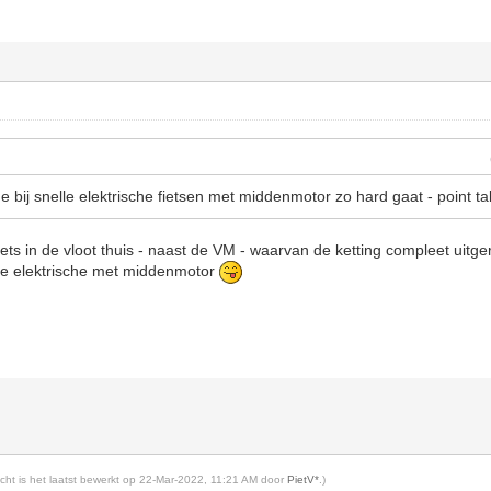
age bij snelle elektrische fietsen met middenmotor zo hard gaat - point t
iets in de vloot thuis - naast de VM - waarvan de ketting compleet uit
 de elektrische met middenmotor
richt is het laatst bewerkt op 22-Mar-2022, 11:21 AM door
PietV*
.)