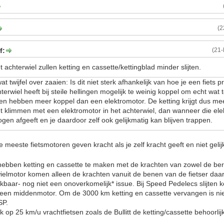
(2
f:
(21
t achterwiel zullen ketting en cassette/kettingblad minder slijten.
at twijfel over zaaien: Is dit niet sterk afhankelijk van hoe je een fiets 
terwiel heeft bij steile hellingen mogelijk te weinig koppel om echt wat 
 hebben meer koppel dan een elektromotor. De ketting krijgt dus meer
t klimmen met een elektromotor in het achterwiel, dan wanneer die ele
ogen afgeeft en je daardoor zelf ook gelijkmatig kan blijven trappen.
meeste fietsmotoren geven kracht als je zelf kracht geeft en niet geli
ebben ketting en cassette te maken met de krachten van zowel de beri
wielmotor komen alleen de krachten vanuit de benen van de fietser daar
lijkbaar- nog niet een onoverkomelijk* issue. Bij Speed Pedelecs slijten 
j een middenmotor. Om de 3000 km ketting en cassette vervangen is ni
SP.
ok op 25 km/u vrachtfietsen zoals de Bullitt de ketting/cassette behoorlijk