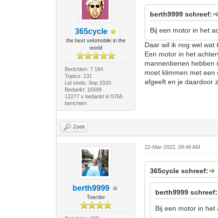
berth9999 schreef:
Bij een motor in het ac
365cycle
the best velomobile in the
Daar wil ik nog wel wat t
world
Een motor in het achterw
mannenbenen hebben mee
Berichten: 7.184
moet klimmen met een el
Topics: 131
afgeeft en je daardoor z
Lid sinds: Sep 2020
Bedankt: 15599
12277 x bedankt in 5765
berichten
Zoek
22-Mar-2022, 09:46 AM
365cycle schreef:
berth9999
berth9999 schreef:
Toerder
Bij een motor in het 