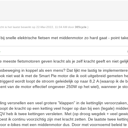
richt is het laatst bewerkt op 22-Mar-2022, 11:04 AM door
365cycle
.)
ge bij snelle elektrische fietsen met middenmotor zo hard gaat - point ta
meeste fietsmotoren geven kracht als je zelf kracht geeft en niet geli
sbeweging in koppel als een mens? Dat lijkt me lastig te implementer
 ook niet wat ik met de Smart Pie motor die ik ooit uitgebreid gemeten 
riggerd wordt loopt de stroom geleidelijk op naar 8,2 A (waarop ik de 
nt van de motor effectief ongeveer 250W op het wiel), wanneer je sto
.
ing versnellen een veel grotere "klappen" in de kettinglijn veroorzaken,
loopt de kracht op een ketting veel hoger op dan bij een (legale) midd
QV heb ik twee kettingen versleten. Met (op droog wegdek + veel gewi
oest ik continu voorzichtig zijn met kracht zetten. De laatste twee kett
voor e-bikes met een middenmotor dus. Door met voornoemd beleid te ri