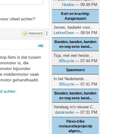
Hoekie
— 09:48 PM
Kort en krachtig:
 voor ofwel achter?
Aangenaam!
Jeroen, bedankt voor...
LekkerDoen
— 08:54 PM
}
Antwoord
Banden, banden, banden
#82
en nog eens band...
Tsja, met een heiste...
op-fiets is dat tussen
365cycle
— 07:44 PM
monster is, die
nmotor bijzonder
Spammers
t de middenmotor vaak
In het Nederlands ...
enmotor gehandhaafd.
365cycle
— 07:41 PM
jd achter
.
Banden, banden, banden
en nog eens band...
Vandaag m'n nieuwe C...
datakneder
— 07:31 PM
Flevo-trike
restauratieprojectje
afgero...