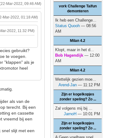
(22-Mar-2022, 09:46 AM)
vork Challenge Taifun
demonteren
2-Mar-2022, 01:18 AM)
Ik heb een Challenge...
Status Quooh
— 08:56
-Mar-2022, 11:32 PM)
AM
Milan 4.2
Klopt, maar in het d...
precies gebruikt?
Bob Hagendijk
— 12:00
toe te voegen.
AM
 "klappen" als je
ktromotor heel
Milan 4.2
Wettelijk gezien moe...
Arend-Jan
— 11:12 PM
jkmatig.
Zijn er kogelkopjes
zonder speling? Zo ...
jder als van de
op terecht. Bij een
Zal volgens mij bij ...
ketting en cassette
JarnoH
— 10:01 PM
et vreemd bij een
Zijn er kogelkopjes
zonder speling? Zo ...
 snel slijt met een
A Geen voelbare spel...