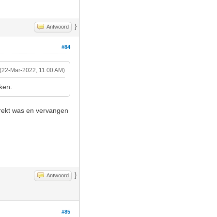
}
Antwoord
#84
(22-Mar-2022, 11:00 AM)
aken.
gerekt was en vervangen
}
Antwoord
#85