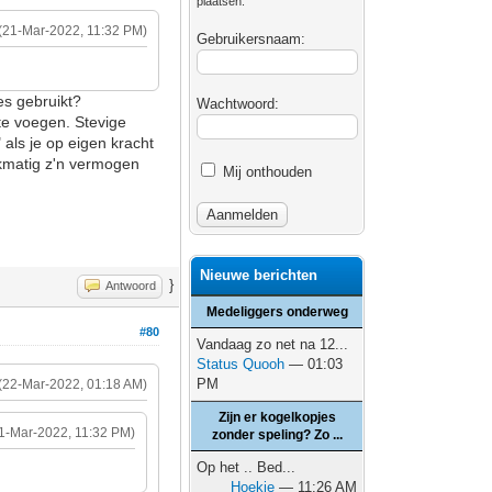
plaatsen.
(21-Mar-2022, 11:32 PM)
Gebruikersnaam:
cies gebruikt?
Wachtwoord:
 te voegen. Stevige
als je op eigen kracht
jkmatig z'n vermogen
Mij onthouden
Nieuwe berichten
}
Antwoord
Medeliggers onderweg
#80
Vandaag zo net na 12...
Status Quooh
— 01:03
PM
(22-Mar-2022, 01:18 AM)
Zijn er kogelkopjes
1-Mar-2022, 11:32 PM)
zonder speling? Zo ...
Op het .. Bed...
Hoekie
— 11:26 AM