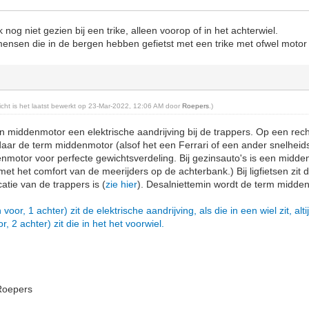
og niet gezien bij een trike, alleen voorop of in het achterwiel.
mensen die in de bergen hebben gefietst met een trike met ofwel motor
richt is het laatst bewerkt op 23-Mar-2022, 12:06 AM door
Roepers
.)
en middenmotor een elektrische aandrijving bij de trappers. Op een recht
daar de term middenmotor (alsof het een Ferrari of een ander snelheids
motor voor perfecte gewichtsverdeling. Bij gezinsauto's is een midde
met het comfort van de meerijders op de achterbank.) Bij ligfietsen zi
atie van de trappers is (
zie hier
). Desalniettemin wordt de term midd
 voor, 1 achter) zit de elektrische aandrijving, als die in een wiel zit, alti
or, 2 achter) zit die in het het voorwiel.
Roepers