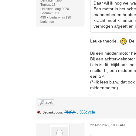
Berichten: 308
Daar wil ik nog wel wat
Topics: 13
Een motor in het achte
Lid sinds: Aug 2020
Bedankt: 711
mannenbenen hebben me
430 x bedankt in 190
kracht moet klimmen m
berichten
vermogen afgeeft en je
Leuke theorie.
De m
Bij een middenmotor he
Bij een achterwielmotor
fiets is dit -blijkbaar-
sneller bij een midden
een SP.
(*=Ik lees b.t.w. dat ook
middenmotor.)
Zoek
PietV*
,
365cycle
Bedankt door:
22-Mar-2022, 10:12 AM