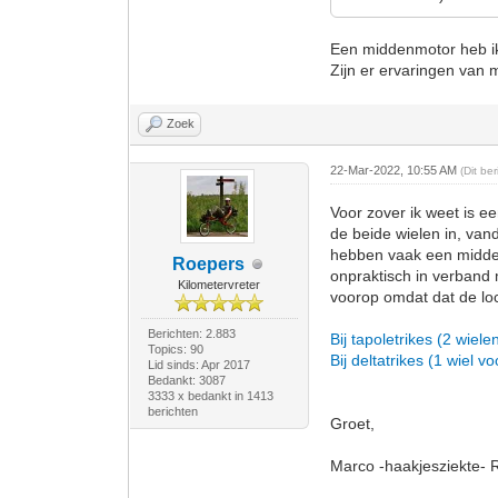
Een middenmotor heb ik n
Zijn er ervaringen van 
Zoek
22-Mar-2022, 10:55 AM
(Dit be
Voor zover ik weet is e
de beide wielen in, van
hebben vaak een midden
Roepers
onpraktisch in verband 
Kilometervreter
voorop omdat dat de loc
Berichten: 2.883
Bij tapoletrikes (2 wielen
Topics: 90
Bij deltatrikes (1 wiel vo
Lid sinds: Apr 2017
Bedankt: 3087
3333 x bedankt in 1413
berichten
Groet,
Marco -haakjesziekte- 