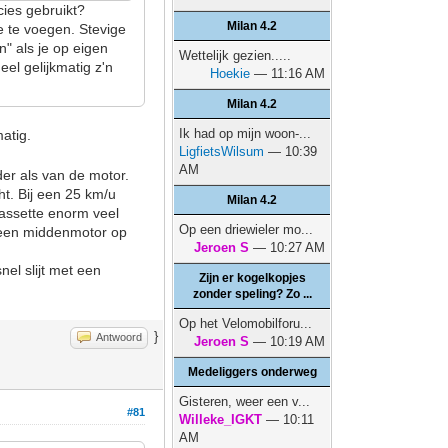
ecies gebruikt?
Milan 4.2
oe te voegen. Stevige
" als je op eigen
Wettelijk gezien.....
el gelijkmatig z'n
Hoekie
— 11:16 AM
Milan 4.2
Ik had op mijn woon-...
matig.
LigfietsWilsum
— 10:39
AM
er als van de motor.
ht. Bij een 25 km/u
Milan 4.2
 cassette enorm veel
Op een driewieler mo...
j een middenmotor op
Jeroen S
— 10:27 AM
nel slijt met een
Zijn er kogelkopjes
zonder speling? Zo ...
Op het Velomobilforu...
}
Antwoord
Jeroen S
— 10:19 AM
Medeliggers onderweg
Gisteren, weer een v...
#81
Willeke_IGKT
— 10:11
AM