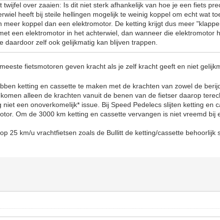
 twijfel over zaaien: Is dit niet sterk afhankelijk van hoe je een fiets pr
rwiel heeft bij steile hellingen mogelijk te weinig koppel om echt wat t
er koppel dan een elektromotor. De ketting krijgt dus meer "klappen
et een elektromotor in het achterwiel, dan wanneer die elektromotor he
 daardoor zelf ook gelijkmatig kan blijven trappen.
eeste fietsmotoren geven kracht als je zelf kracht geeft en niet gelijk
bben ketting en cassette te maken met de krachten van zowel de berijd
 komen alleen de krachten vanuit de benen van de fietser daarop terec
 nog niet een onoverkomelijk* issue. Bij Speed Pedelecs slijten ketting en
motor. Om de 3000 km ketting en cassette vervangen is niet vreemd bi
 op 25 km/u vrachtfietsen zoals de Bullitt de ketting/cassette behoorlijk s