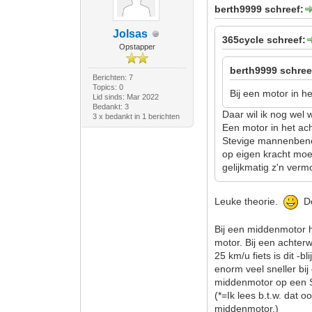
berth9999 schreef:
Jolsas
365cycle schreef:
Opstapper
berth9999 schree
Berichten: 7
Topics: 0
Bij een motor in he
Lid sinds: Mar 2022
Bedankt: 3
Daar wil ik nog wel w
3 x bedankt in 1 berichten
Een motor in het ach
Stevige mannenbenen
op eigen kracht moe
gelijkmatig z'n verm
Leuke theorie.
De 
Bij een middenmotor h
motor. Bij een achter
25 km/u fiets is dit -b
enorm veel sneller bi
middenmotor op een 
(*=Ik lees b.t.w. dat o
middenmotor.)