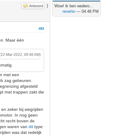
}
Wow! ik ben wedero...
Antwoord
renehin
— 04:48 PM
#83
ken. Maar één
(22-Mar-2022, 09:46 AM)
jkmatig.
en met een
heb zag gebeuren.
begrenzing afgesteld
pt met trappen zakt die
 en zeker bij wegrijden
enmotor. In nog geen
cht recht boven de
ingen waren van
dit
type:
jden was dat redelijk