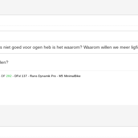
s niet goed voor ogen heb is het waarom? Waarom willen we meer ligfi
llen?
- DF
282
- DFxl 137 - Rans Dynamik Pro - M5 MinimalBike