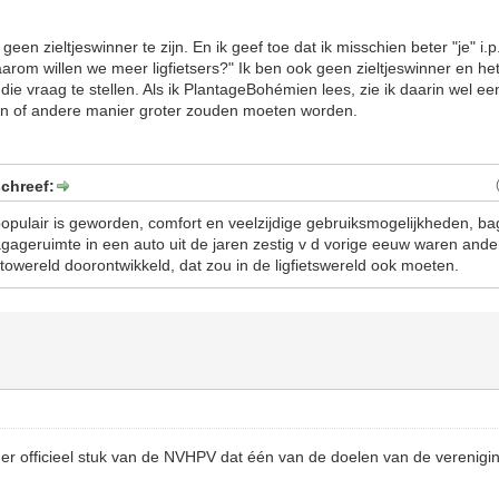
n geen zieltjeswinner te zijn. En ik geef toe dat ik misschien beter "je" i
aarom willen we meer ligfietsers?" Ik ben ook geen zieltjeswinner en h
 die vraag te stellen. Als ik PlantageBohémien lees, zie ik daarin wel e
één of andere manier groter zouden moeten worden.
chreef:
opulair is geworden, comfort en veelzijdige gebruiksmogelijkheden, ba
agageruimte in een auto uit de jaren zestig v d vorige eeuw waren and
utowereld doorontwikkeld, dat zou in de ligfietswereld ook moeten.
der officieel stuk van de NVHPV dat één van de doelen van de verenigi