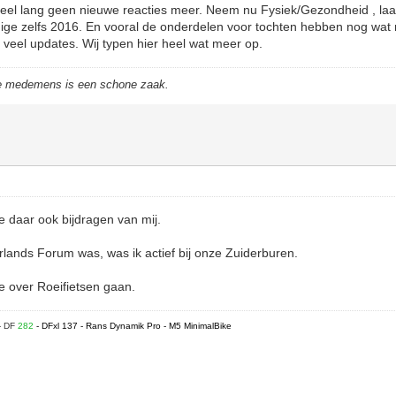
eel lang geen nieuwe reacties meer. Neem nu Fysiek/Gezondheid , laat
ge zelfs 2016. En vooral de onderdelen voor tochten hebben nog wat r
veel updates. Wij typen hier heel wat meer op.
de medemens is een schone zaak.
je daar ook bijdragen van mij.
lands Forum was, was ik actief bij onze Zuiderburen.
ie over Roeifietsen gaan.
- DF
282
- DFxl 137 - Rans Dynamik Pro - M5 MinimalBike