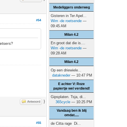
Medeliggers onderweg
Gisteren in Ter Apel...
#54
Wim -de roetsende
—
09:45 AM
Milan 4.2
En groot dat die is....
etsers?
Wim -de roetsende
—
09:28 AM
Milan 4.2
Op een driewiele...
datakneder
— 10:47 PM
E achter V: Roze
papiertje wel verdiend!
Gipsplaten. Tsja, di...
}
Antwoord
365cycle
— 10:25 PM
Vandaag ben ik blij
omdat.....
#55
de Citta rage Di...