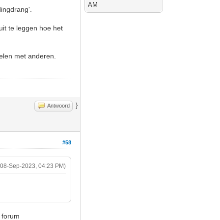
AM
dingdrang'.
 uit te leggen hoe het
 delen met anderen.
}
Antwoord
#58
(08-Sep-2023, 04:23 PM)
e forum