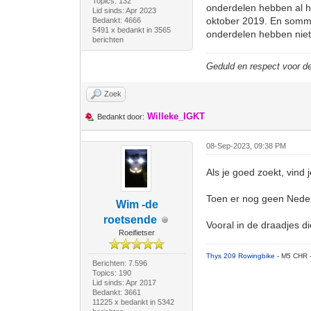
Topics: 132
onderdelen hebben al h
Lid sinds: Apr 2023
oktober 2019. En sommi
Bedankt: 4666
5491 x bedankt in 3565
onderdelen hebben niet 
berichten
Geduld en respect voor 
Zoek
Willeke_IGKT
Bedankt door:
08-Sep-2023, 09:38 PM
Als je goed zoekt, vind 
Toen er nog geen Neder
Wim -de
roetsende
Vooral in de draadjes d
Roeifietser
Thys 209 Rowingbike
- M5 CHR 
Berichten: 7.596
Topics: 190
Lid sinds: Apr 2017
Bedankt: 3661
11225 x bedankt in 5342