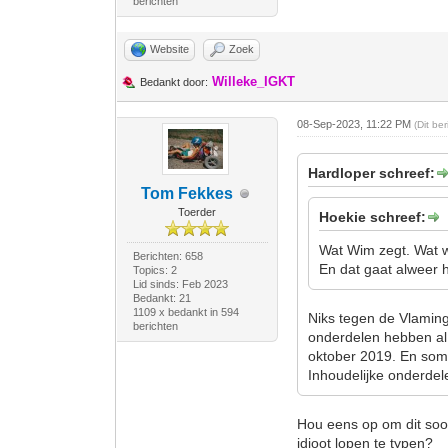
berichten
Website
Zoek
Willeke_IGKT
Bedankt door:
08-Sep-2023, 11:22 PM
(Dit be
Hardloper schreef:
Tom Fekkes
Toerder
Hoekie schreef:
Wat Wim zegt. Wat we
Berichten: 658
En dat gaat alweer h
Topics: 2
Lid sinds: Feb 2023
Bedankt: 21
1109 x bedankt in 594
Niks tegen de Vlaming
berichten
onderdelen hebben al 
oktober 2019. En somm
Inhoudelijke onderdel
Hou eens op om dit soo
idioot lopen te typen?