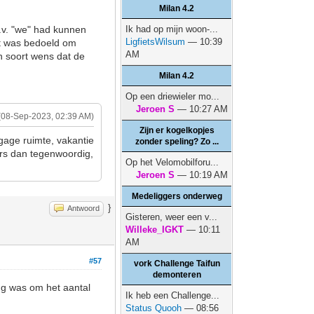
Milan 4.2
.p.v. "we" had kunnen
Ik had op mijn woon-...
LigfietsWilsum
— 10:39
et was bedoeld om
AM
en soort wens dat de
Milan 4.2
Op een driewieler mo...
Jeroen S
— 10:27 AM
(08-Sep-2023, 02:39 AM)
Zijn er kogelkopjes
gage ruimte, vakantie
zonder speling? Zo ...
ers dan tegenwoordig,
Op het Velomobilforu...
Jeroen S
— 10:19 AM
Medeliggers onderweg
}
Antwoord
Gisteren, weer een v...
Willeke_IGKT
— 10:11
AM
#57
vork Challenge Taifun
demonteren
ng was om het aantal
Ik heb een Challenge...
Status Quooh
— 08:56