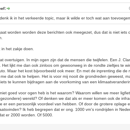
ef:
denk ik in het verkeerde topic, maar ik wilde er toch wat aan toevoegen
 gaat worden worden deze berichten ook meegezet, dus dat is niet iets
n.
 in het zakje doen.
aat overtuigen. In mijn ogen zijn dat de mensen die twijfelen. Een J. Cl
n. Het lijkt me dan ook zinloos om gewoonweg in de rondte zieltjes te wi
to. Maar het kost bijvoorbeeld ook meer. En met de inprenting die de 
t me dat ook te helpen. Het is voor mij nooit de grondreden geweest, ma
en iets te kunnen bijdragen aan de voorkoming van een klimaatveranderi
niet goed voor ogen heb is het waarom? Waarom willen we meer ligfiet
(gezondere) wereld? Of denken we dat als er meer komen ook de infras
e er een persoonlijk voordeel van hebben. Of door de grotere oplage 
plaatsvinden? Ik heb begrepen dat er ong. 1000 vm's rondrijden in Nede
s dat er 2000 worden. Of 5000.