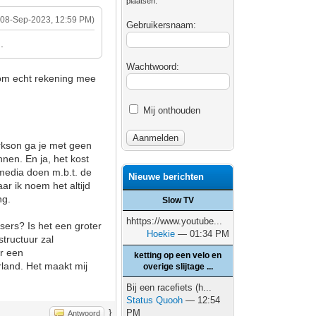
plaatsen.
(08-Sep-2023, 12:59 PM)
Gebruikersnaam:
.
Wachtwoord:
 om echt rekening mee
Mij onthouden
arkson ga je met geen
nnen. En ja, het kost
media doen m.b.t. de
Nieuwe berichten
ar ik noem het altijd
ng.
Slow TV
hhttps://www.youtube...
sers? Is het een groter
Hoekie
— 01:34 PM
tructuur zal
er een
ketting op een velo en
rland. Het maakt mij
overige slijtage ...
Bij een racefiets (h...
Status Quooh
— 12:54
}
PM
Antwoord