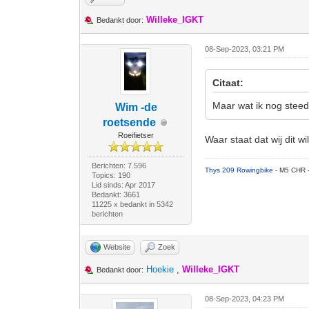
Willeke_IGKT
Bedankt door:
08-Sep-2023, 03:21 PM
Citaat:
Maar wat ik nog steed
Wim -de
roetsende
Roeifietser
Waar staat dat wij dit wi
Berichten: 7.596
Thys 209 Rowingbike
- M5 CHR 
Topics: 190
Lid sinds: Apr 2017
Bedankt: 3661
11225 x bedankt in 5342
berichten
Website
Zoek
Hoekie
,
Willeke_IGKT
Bedankt door:
08-Sep-2023, 04:23 PM