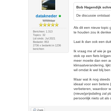
Bob Hagendijk schre
De discussie ontstaat 
datakneder
WAWelaar
Als dit een nieuw topic
Berichten: 1.313
te houden zou ik denke
Topics: 32
Lid sinds: Jul 2021
Laat ik dan ook een duit
Bedankt: 853
2736 x bedankt in 1236
berichten
Ik vraag me af wie je g
stok op een fiets krijge
meer moeite dan een au
klimaatverandering, lijk
wil omdat ik wel blij b
Maar wat ik nog steeds 
ideaal voor een betere 
verbeteren, waardoor w
(nieuw)prijsdaling zal 
persoonlijk niets uit al
Zoek