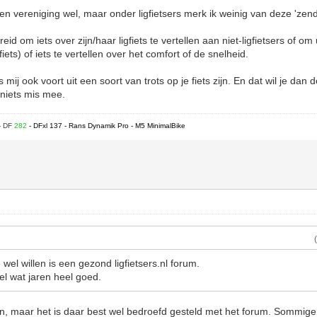
een vereniging wel, maar onder ligfietsers merk ik weinig van deze 'zen
reid om iets over zijn/haar ligfiets te vertellen aan niet-ligfietsers of om
iets) of iets te vertellen over het comfort of de snelheid.
 mij ook voort uit een soort van trots op je fiets zijn. En dat wil je dan
 niets mis mee.
- DF
282
- DFxl 137 - Rans Dynamik Pro - M5 MinimalBike
el willen is een gezond ligfietsers.nl forum.
el wat jaren heel goed.
n, maar het is daar best wel bedroefd gesteld met het forum. Sommig