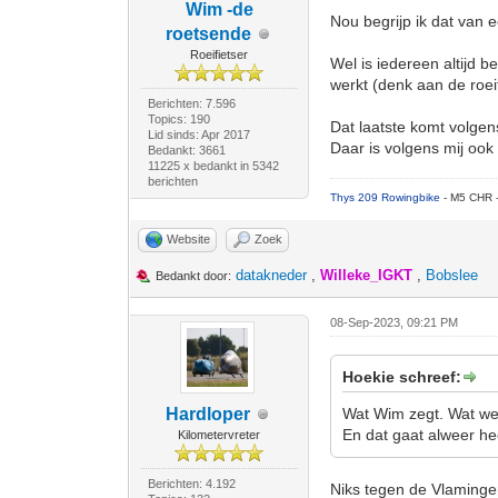
Wim -de
Nou begrijp ik dat van 
roetsende
Roeifietser
Wel is iedereen altijd be
werkt (denk aan de roeif
Berichten: 7.596
Topics: 190
Dat laatste komt volgens
Lid sinds: Apr 2017
Daar is volgens mij ook
Bedankt: 3661
11225 x bedankt in 5342
berichten
Thys 209 Rowingbike
- M5 CHR 
Website
Zoek
datakneder
,
Willeke_IGKT
,
Bobslee
Bedankt door:
08-Sep-2023, 09:21 PM
Hoekie schreef:
Hardloper
Wat Wim zegt. Wat we w
En dat gaat alweer he
Kilometervreter
Berichten: 4.192
Niks tegen de Vlaminge