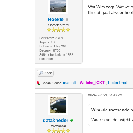
Wat Wim zegt. Wat we we
En dat gaat alweer heel
Hoekie
Kilometervreter
Berichten: 2.409
Topics: 138
Lid sinds: May 2018
Bedankt: 8788
3994 x bedankt in 1852
berichten
Zoek
martinR
,
Willeke_IGKT
,
PieterTrapt
Bedankt door:
08-Sep-2023, 04:40 PM
Wim -de roetsende s
Waar staat dat wij dit 
datakneder
WAWelaar