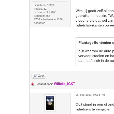
Berichten: 1.313
Topics: 32
Wim, jij geeft zelf al aa
Lid sinds: Jul 2021
gebruiken in de zin: "W
Bedankt: 853
2736 x bedankt in 1236
diegene die dat wel zijn
berichten
ligfietsfabrikanten op 
PlantageBohémien s
Kijk waarom de auto p
vervoer, stoelen en b
dat heeft zich in de a
Zoek
Willeke_IGKT
Bedankt door:
08-Sep-2023, 07:38 PM
Ooit stond in één of an
ligfietsers te vergroten.