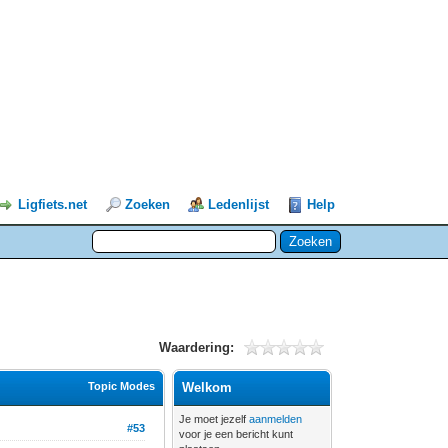
Ligfiets.net
Zoeken
Ledenlijst
Help
Waardering:
Topic Modes
Welkom
Je moet jezelf
aanmelden
#53
voor je een bericht kunt