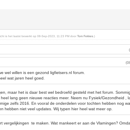
richt is het laatst bewerkt op 08-Sep-2023, 11:23 PM door
Tom Fekkes
.)
(0
 wel willen is een gezond ligfietsers.nl forum.
eel wat jaren heel goed.
en, maar het is daar best wel bedroefd gesteld met het forum. Sommi
heel lang geen nieuwe reacties meer. Neem nu Fysiek/Gezondheid , la
ige zelfs 2016. En vooral de onderdelen voor tochten hebben nog wat
en hebben niet veel updates. Wij typen hier heel wat meer op.
rt vergelijkingen te maken. Wat mankeert er aan de Vlamingen? Omda