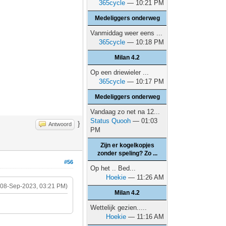
365cycle
— 10:21 PM
Medeliggers onderweg
Vanmiddag weer eens ...
365cycle
— 10:18 PM
Milan 4.2
Op een driewieler ...
365cycle
— 10:17 PM
Medeliggers onderweg
Vandaag zo net na 12...
Status Quooh
— 01:03
}
Antwoord
PM
Zijn er kogelkopjes
zonder speling? Zo ...
#56
Op het .. Bed...
Hoekie
— 11:26 AM
(08-Sep-2023, 03:21 PM)
Milan 4.2
Wettelijk gezien.....
Hoekie
— 11:16 AM