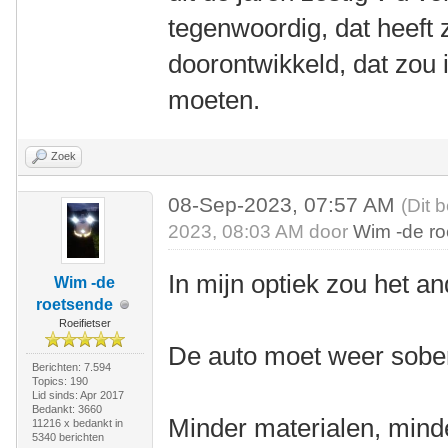
tegenwoordig, dat heeft 
doorontwikkeld, dat zou i
moeten.
Zoek
08-Sep-2023, 07:57 AM
(Dit 
2023, 08:03 AM door
Wim -de r
In mijn optiek zou het 
Wim -de
roetsende
Roeifietser
De auto moet weer sobe
Berichten: 7.594
Topics: 190
Lid sinds: Apr 2017
Bedankt: 3660
Minder materialen, minde
11216 x bedankt in
5340 berichten