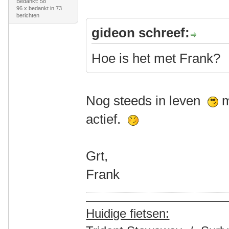
Bedankt: 58
96 x bedankt in 73
berichten
gideon schreef:
Hoe is het met Frank?
Nog steeds in leven
m
actief.
Grt,
Frank
Huidige fietsen: