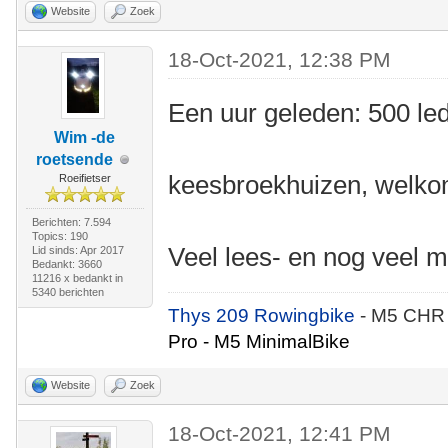
Website
Zoek
18-Oct-2021, 12:38 PM
Een uur geleden: 500 le
Wim -de
roetsende
keesbroekhuizen, welkom
Roeifietser
Berichten: 7.594
Topics: 190
Veel lees- en nog veel m
Lid sinds: Apr 2017
Bedankt: 3660
11216 x bedankt in
5340 berichten
Thys 209 Rowingbike
- M5 CHR
Pro - M5 MinimalBike
Website
Zoek
18-Oct-2021, 12:41 PM