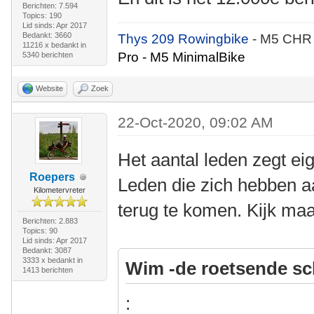
Berichten: 7.594
Topics: 190
Lid sinds: Apr 2017
Bedankt: 3660
Thys 209 Rowingbike
- M5 CHR
11216 x bedankt in
Pro - M5 MinimalBike
5340 berichten
Website
Zoek
22-Oct-2020, 09:02 AM
Het aantal leden zegt eig
Roepers
Leden die zich hebben 
Kilometervreter
terug te komen. Kijk maa
Berichten: 2.883
Topics: 90
Lid sinds: Apr 2017
Bedankt: 3087
3333 x bedankt in
Wim -de roetsende sc
1413 berichten
: