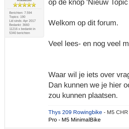
op de knop 'Nieuw Topic 
Roeifietser
Berichten: 7.594
Topics: 190
Welkom op dit forum.
Lid sinds: Apr 2017
Bedankt: 3660
11216 x bedankt in
5340 berichten
Veel lees- en nog veel m
Waar wil je iets over vr
Dan kunnen we je hier oo
zou kunnen plaatsen.
Thys 209 Rowingbike
- M5 CHR
Pro - M5 MinimalBike