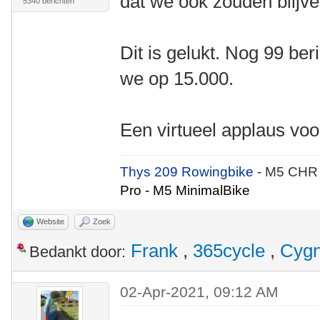
dat we ook zouden blijve
5340 berichten
Dit is gelukt. Nog 99 ber
we op 15.000.
Een virtueel applaus vo
Thys 209 Rowingbike
- M5 CHR
Pro - M5 MinimalBike
Website
Zoek
Frank
,
365cycle
,
Cyg
Bedankt door:
02-Apr-2021, 09:12 AM