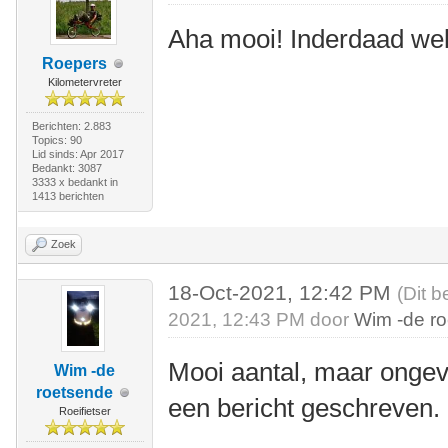
Aha mooi! Inderdaad we
Roepers
Kilometervreter
Berichten: 2.883
Topics: 90
Lid sinds: Apr 2017
Bedankt: 3087
3333 x bedankt in
1413 berichten
Zoek
18-Oct-2021, 12:42 PM
(Dit b
2021, 12:43 PM door
Wim -de r
Mooi aantal, maar ongeve
Wim -de
roetsende
een bericht geschreven.
Roeifietser