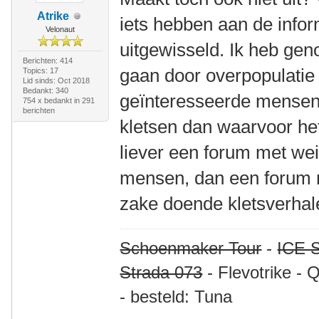
Atrike
iets hebben aan de infor
Velonaut
uitgewisseld. Ik heb geno
Berichten: 414
gaan door overpopulatie
Topics: 17
Lid sinds: Oct 2018
Bedankt: 340
geïnteresseerde mensen d
754 x bedankt in 291
berichten
kletsen dan waarvoor het
liever een forum met wei
mensen, dan een forum m
zake doende kletsverhal
Schoenmaker Tour
-
ICE S
Strada 073
- Flevotrike - 
- besteld: Tuna