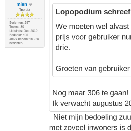
mien
Lopopodium schreef
Toerder
Berichten: 287
We moeten wel alvast
Topics: 30
Lid sinds: Dec 2019
prijs voor gebruiker n
Bedankt: 495
486 x bedankt in 220
berichten
drie.
Groeten van gebruike
Nog maar 306 te gaan!
Ik verwacht augustus 2
Niet mijn bedoeling zuu
met zoveel inwoners is 