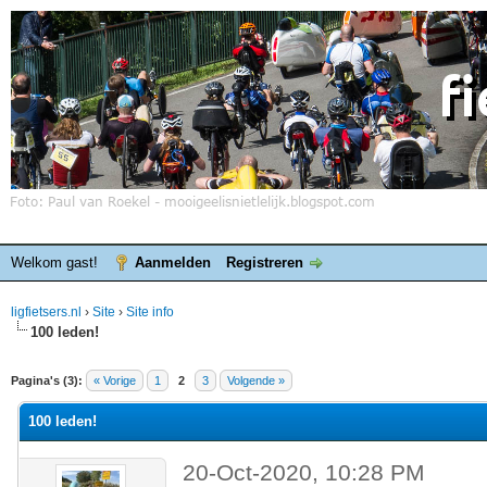
Welkom gast!
Aanmelden
Registreren
ligfietsers.nl
›
Site
›
Site info
100 leden!
elde waardering is 0
Pagina's (3):
« Vorige
1
2
3
Volgende »
100 leden!
20-Oct-2020, 10:28 PM