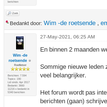
berichten
Zoek
Wim -de roetsende
,
e
Bedankt door:
27-May-2021, 06:25 AM
En binnen 2 maanden wee
Wim -de
roetsende
Sommige nieuwe leden zij
Roeifietser
veel belangrijker.
Berichten: 7.594
Topics: 190
Lid sinds: Apr 2017
Bedankt: 3660
11216 x bedankt in
Het forum wordt pas inte
5340 berichten
berichten (gaan) schrijv