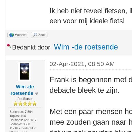
Ik heb niet teveel fietsen,
een voor mij ideale fiets!
Website
Zoek
Wim -de roetsende
Bedankt door:
02-Apr-2021, 08:50 AM
Frank is begonnen met di
Wim -de
debacle bleek te zijn.
roetsende
Roeifietser
Met een paar mensen heb
Berichten: 7.594
Topics: 190
mee zouden gaan naar h
Lid sinds: Apr 2017
Bedankt: 3660
11216 x bedankt in