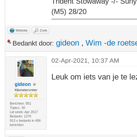
Trident Stowaway -/- Surly
(M5) 28/20
Website
Zoek
gideon
,
Wim -de roets
Bedankt door:
02-Apr-2021, 10:37 AM
Leuk om iets van je te l
gideon
Kilometervreter
Berichten: 851
Topics: 30
Lid sinds: Apr 2017
Bedankt: 1270
913 x bedankt in 456
berichten