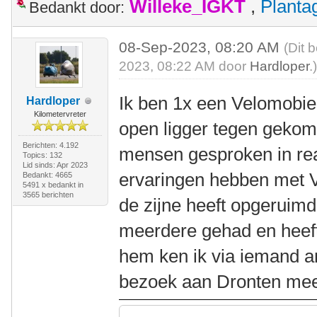
Willeke_IGKT
,
Plant
Bedankt door:
08-Sep-2023, 08:20 AM
(Dit 
2023, 08:22 AM door
Hardloper
.
Ik ben 1x een Velomobiel
Hardloper
Kilometervreter
open ligger tegen gekom
Berichten: 4.192
mensen gesproken in rea
Topics: 132
Lid sinds: Apr 2023
ervaringen hebben met V
Bedankt: 4665
5491 x bedankt in
3565 berichten
de zijne heeft opgeruimd
meerdere gehad en heef
hem ken ik via iemand and
bezoek aan Dronten mee