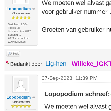
We moeten wel alvast ga
Lopopodium
voor gebruiker nummer 10
Kilometervreter
Berichten: 2.364
Groeten van gebruiker 
Topics: 35
Lid sinds: Apr 2017
Bedankt: 1
2089 x bedankt in
1170 berichten
Zoek
Lig-hen
,
Willeke_IGK
Bedankt door:
07-Sep-2023, 11:39 PM
Lopopodium schreef:
Lopopodium
Kilometervreter
We moeten wel alvast g