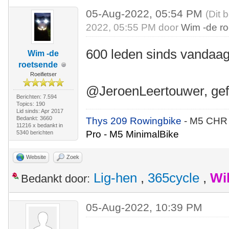
05-Aug-2022, 05:54 PM
(Dit 
2022, 05:55 PM door
Wim -de r
600 leden sinds vandaag
Wim -de
roetsende
Roeifietser
@JeroenLeertouwer, gefe
Berichten: 7.594
Topics: 190
Lid sinds: Apr 2017
Bedankt: 3660
Thys 209 Rowingbike
- M5 CHR
11216 x bedankt in
Pro - M5 MinimalBike
5340 berichten
Website
Zoek
Lig-hen
,
365cycle
,
Wi
Bedankt door:
05-Aug-2022, 10:39 PM