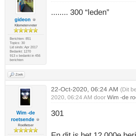
........ 300 “leden”
gideon
Kilometervreter
Berichten: 851
Topics: 30
Lid sinds: Apr 2017
Bedankt: 1270
913 x bedankt in 456
berichten
Zoek
22-Oct-2020, 06:24 AM
(Dit b
2020, 06:24 AM door
Wim -de r
301
Wim -de
roetsende
Roeifietser
En dit is het 12.000e be