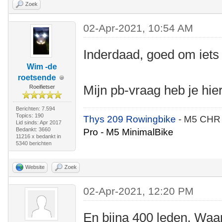
Zoek
02-Apr-2021, 10:54 AM
Inderdaad, goed om iets 
Wim -de
roetsende
Mijn pb-vraag heb je hi
Roeifietser
Berichten: 7.594
Topics: 190
Thys 209 Rowingbike
- M5 CHR
Lid sinds: Apr 2017
Bedankt: 3660
Pro - M5 MinimalBike
11216 x bedankt in
5340 berichten
Website
Zoek
02-Apr-2021, 12:20 PM
En bijna 400 leden. Waar