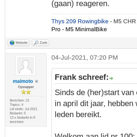
(gaan) reageren.
Thys 209 Rowingbike
- M5 CHR
Pro - M5 MinimalBike
Website
Zoek
04-Jul-2021, 07:20 PM
Frank schreef:
maimoto
Opstapper
Sinds de (her)start van
Berichten: 21
in april dit jaar, hebb
Topics: 4
Lid sinds: Jul 2021
leden bereikt.
Bedankt: 5
13 x bedankt in 8
berichten
Welkom aan lid nr 100: