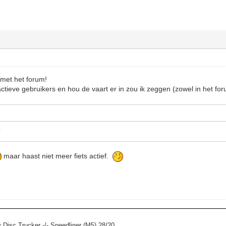
 met het forum!
actieve gebruikers en hou de vaart er in zou ik zeggen (zowel in het fo
?
maar haast niet meer fiets actief.
y Disc Trucker -/- Speedliner (M5) 28/20