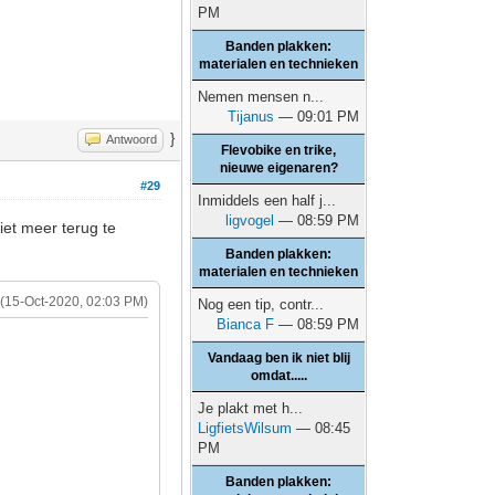
PM
Banden plakken:
materialen en technieken
Nemen mensen n...
Tijanus
— 09:01 PM
}
Antwoord
Flevobike en trike,
nieuwe eigenaren?
#29
Inmiddels een half j...
ligvogel
— 08:59 PM
iet meer terug te
Banden plakken:
materialen en technieken
(15-Oct-2020, 02:03 PM)
Nog een tip, contr...
Bianca F
— 08:59 PM
Vandaag ben ik niet blij
omdat.....
Je plakt met h...
LigfietsWilsum
— 08:45
PM
Banden plakken: