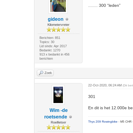
........ 300 “leden”
gideon
Kilometervreter
Berichten: 851
Topics: 30
Lid sinds: Apr 2017
Bedankt: 1270
913 x bedankt in 456
berichten
Zoek
22-Oct-2020, 06:24 AM
(Dit be
301
En dit is het 12.000e b
Wim -de
roetsende
Thys 209 Rowingbike
- M5 CHR 
Roeifietser