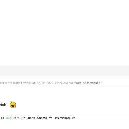
richt is het laatst bewerkt op 22-Oct-2020, 06:24 AM door
Wim -de roetsende
.)
ericht
- DF
282
- DFxl 137 - Rans Dynamik Pro - M5 MinimalBike