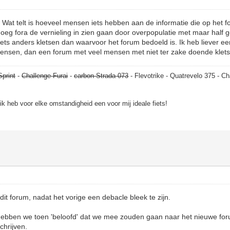
? Wat telt is hoeveel mensen iets hebben aan de informatie die op het 
noeg fora de vernieling in zien gaan door overpopulatie met maar half 
iets anders kletsen dan waarvoor het forum bedoeld is. Ik heb liever e
ensen, dan een forum met veel mensen met niet ter zake doende klets
Sprint
-
Challenge Furai
-
carbon Strada 073
- Flevotrike - Quatrevelo 375 - Ch
, ik heb voor elke omstandigheid een voor mij ideale fiets!
it forum, nadat het vorige een debacle bleek te zijn.
ebben we toen 'beloofd' dat we mee zouden gaan naar het nieuwe for
chrijven.