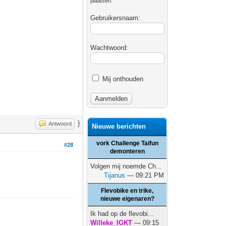
plaatsen.
Gebruikersnaam:
Wachtwoord:
Mij onthouden
}
Antwoord
Nieuwe berichten
vork Challenge Taifun
#28
demonteren
Volgen mij noemde Ch...
Tijanus
— 09:21 PM
Flevobike en trike,
nieuwe eigenaren?
Ik had op de flevobi...
Willeke_IGKT
— 09:15