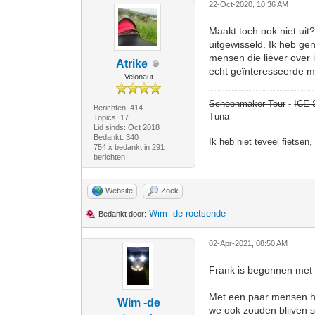
22-Oct-2020, 10:36 AM
Maakt toch ook niet uit
uitgewisseld. Ik heb ge
mensen die liever over 
Atrike
echt geïnteresseerde m
Velonaut
Schoenmaker Tour
-
ICE 
Berichten: 414
Tuna
Topics: 17
Lid sinds: Oct 2018
Bedankt: 340
Ik heb niet teveel fietsen
754 x bedankt in 291
berichten
Website
Zoek
Wim -de roetsende
Bedankt door:
02-Apr-2021, 08:50 AM
Frank is begonnen met d
Met een paar mensen h
Wim -de
we ook zouden blijven s