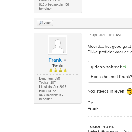
Bedankt: 1270
913 x bedankt in 456
berichten
Zoek
02-Apr-2021, 10:36 AM
Mooi dat het goed gaat
Dikke proficiat voor de 
Frank
Toerder
gideon schreef:
Hoe is het met Frank
Berichten: 650
Topics: 107
Lid sinds: Apr 2017
Nog steeds in leven
Bedankt: 58
96 x bedankt in 73
berichten
Grt,
Frank
Huidige fietsen:
Trident Stowaway -/- Surl