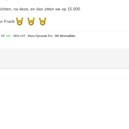
richten, na deze, en dan zitten we op 15.000.
oor Frank
- DF
282
- DFxl 137 - Rans Dynamik Pro - M5 MinimalBike