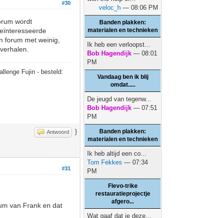
#30
veloc_h
— 08:06 PM
forum wordt
Banden plakken:
geïnteresseerde
materialen en technieken
en forum met weinig,
Ik heb een verloopst...
verhalen.
Bob Hagendijk
— 08:01
PM
allenge Fujin - besteld:
Vandaag ben ik blij
omdat.....
De jeugd van tegenw...
Bob Hagendijk
— 07:51
PM
}
Banden plakken:
Antwoord
materialen en technieken
Ik heb altijd een co...
Tom Fekkes
— 07:34
#31
PM
Flevo-trike
restauratieprojectje
afgero...
um van Frank en dat
Wat gaaf dat je deze...