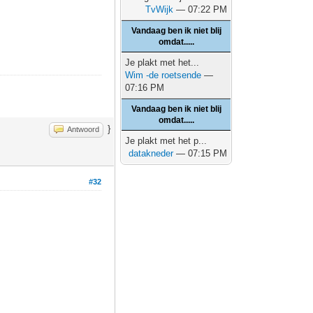
TvWijk
— 07:22 PM
Vandaag ben ik niet blij
omdat.....
Je plakt met het...
Wim -de roetsende
—
07:16 PM
Vandaag ben ik niet blij
omdat.....
}
Antwoord
Je plakt met het p...
datakneder
— 07:15 PM
#32