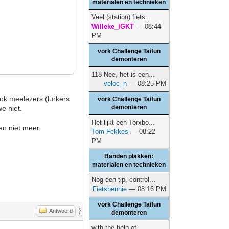
materialen en technieken
Veel (station) fiets...
Willeke_IGKT
— 08:44
PM
vork Challenge Taifun
demonteren
118 Nee, het is een...
veloc_h
— 08:25 PM
ok meelezers (lurkers
vork Challenge Taifun
demonteren
e niet.
Het lijkt een Torxbo...
en niet meer.
Tom Fekkes
— 08:22
PM
Banden plakken:
materialen en technieken
Nog een tip, control...
Fietsbennie
— 08:16 PM
vork Challenge Taifun
}
Antwoord
demonteren
with the help of...