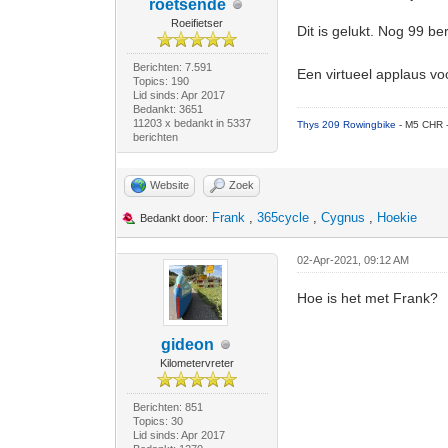
roetsende
Roeifietser
Dit is gelukt. Nog 99 be
Berichten: 7.591
Een virtueel applaus v
Topics: 190
Lid sinds: Apr 2017
Bedankt: 3651
11203 x bedankt in 5337
Thys 209 Rowingbike
- M5 CHR 
berichten
Website
Zoek
Frank
,
365cycle
,
Cygnus
,
Hoekie
Bedankt door:
02-Apr-2021, 09:12 AM
Hoe is het met Frank?
gideon
Kilometervreter
Berichten: 851
Topics: 30
Lid sinds: Apr 2017