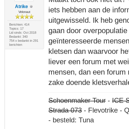
Atrike
iets hebben aan de infor
Velonaut
uitgewisseld. Ik heb geno
Berichten: 414
gaan door overpopulatie
Topics: 17
Lid sinds: Oct 2018
Bedankt: 340
geïnteresseerde mensen d
754 x bedankt in 291
berichten
kletsen dan waarvoor het
liever een forum met wei
mensen, dan een forum m
zake doende kletsverhal
Schoenmaker Tour
-
ICE S
Strada 073
- Flevotrike - 
- besteld: Tuna