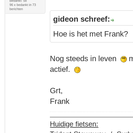
Bedankt: 58
96 x bedankt in 73
berichten
gideon schreef:
Hoe is het met Frank?
Nog steeds in leven
m
actief.
Grt,
Frank
Huidige fietsen: