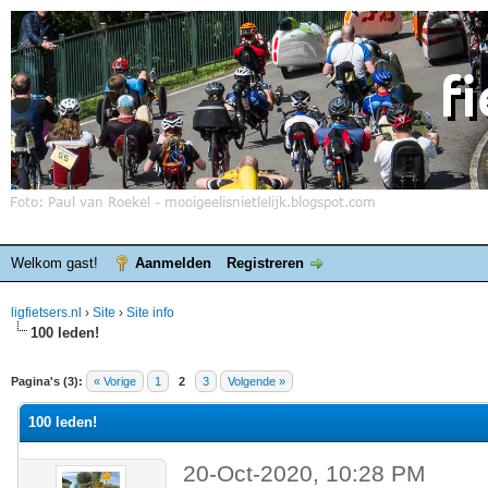
Welkom gast!
Aanmelden
Registreren
ligfietsers.nl
›
Site
›
Site info
100 leden!
elde waardering is 0
Pagina's (3):
« Vorige
1
2
3
Volgende »
100 leden!
20-Oct-2020, 10:28 PM