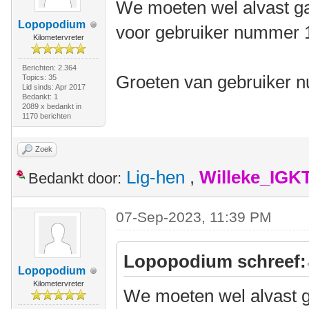
We moeten wel alvast ga
Lopopodium
voor gebruiker nummer 10
Kilometervreter
Berichten: 2.364
Groeten van gebruiker 
Topics: 35
Lid sinds: Apr 2017
Bedankt: 1
2089 x bedankt in
1170 berichten
Zoek
Lig-hen
,
Willeke_IGK
Bedankt door:
07-Sep-2023, 11:39 PM
Lopopodium schreef:
Lopopodium
Kilometervreter
We moeten wel alvast g