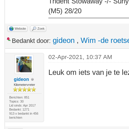
Trident Stowaway -/- Surly
(M5) 28/20
Website
Zoek
gideon
,
Wim -de roets
Bedankt door:
02-Apr-2021, 10:37 AM
Leuk om iets van je te l
gideon
Kilometervreter
Berichten: 851
Topics: 30
Lid sinds: Apr 2017
Bedankt: 1271
913 x bedankt in 456
berichten