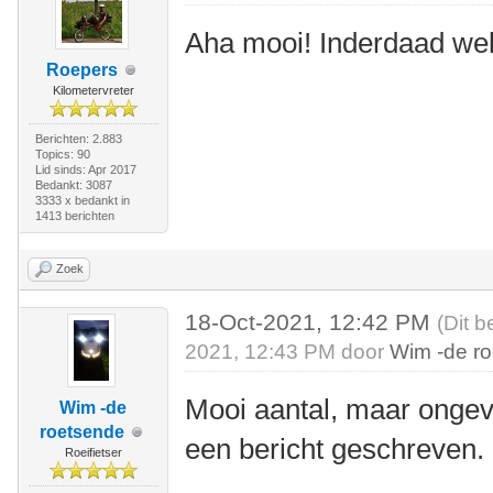
Aha mooi! Inderdaad we
Roepers
Kilometervreter
Berichten: 2.883
Topics: 90
Lid sinds: Apr 2017
Bedankt: 3087
3333 x bedankt in
1413 berichten
Zoek
18-Oct-2021, 12:42 PM
(Dit b
2021, 12:43 PM door
Wim -de r
Mooi aantal, maar ongeve
Wim -de
roetsende
een bericht geschreven.
Roeifietser