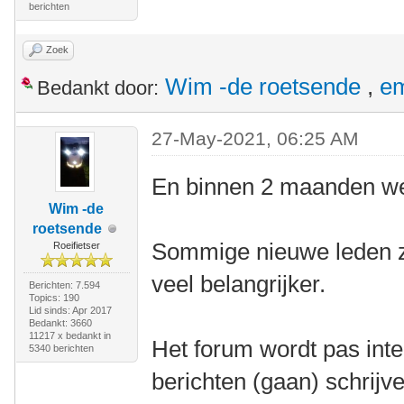
berichten
Zoek
Wim -de roetsende
,
e
Bedankt door:
27-May-2021, 06:25 AM
En binnen 2 maanden wee
Wim -de
roetsende
Sommige nieuwe leden zij
Roeifietser
veel belangrijker.
Berichten: 7.594
Topics: 190
Lid sinds: Apr 2017
Bedankt: 3660
11217 x bedankt in
Het forum wordt pas inte
5340 berichten
berichten (gaan) schrijv