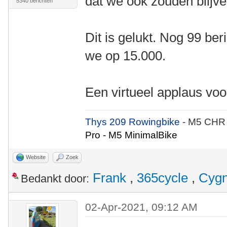
dat we ook zouden blijve
5340 berichten
Dit is gelukt. Nog 99 ber
we op 15.000.
Een virtueel applaus vo
Thys 209 Rowingbike
- M5 CHR
Pro - M5 MinimalBike
Website
Zoek
Frank
,
365cycle
,
Cyg
Bedankt door:
02-Apr-2021, 09:12 AM