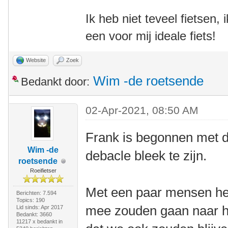
Ik heb niet teveel fietsen,
een voor mij ideale fiets!
Website
Zoek
Wim -de roetsende
Bedankt door:
02-Apr-2021, 08:50 AM
Frank is begonnen met di
Wim -de
debacle bleek te zijn.
roetsende
Roeifietser
Met een paar mensen heb
Berichten: 7.594
Topics: 190
mee zouden gaan naar h
Lid sinds: Apr 2017
Bedankt: 3660
11217 x bedankt in