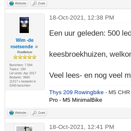
Website
Zoek
18-Oct-2021, 12:38 PM
Een uur geleden: 500 le
Wim -de
roetsende
keesbroekhuizen, welkom
Roeifietser
Berichten: 7.594
Topics: 190
Veel lees- en nog veel m
Lid sinds: Apr 2017
Bedankt: 3660
11217 x bedankt in
5340 berichten
Thys 209 Rowingbike
- M5 CHR
Pro - M5 MinimalBike
Website
Zoek
18-Oct-2021, 12:41 PM