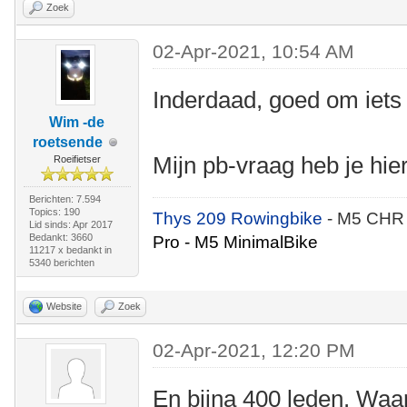
Zoek
02-Apr-2021, 10:54 AM
Inderdaad, goed om iets 
Wim -de
roetsende
Mijn pb-vraag heb je hi
Roeifietser
Berichten: 7.594
Topics: 190
Thys 209 Rowingbike
- M5 CHR
Lid sinds: Apr 2017
Bedankt: 3660
Pro - M5 MinimalBike
11217 x bedankt in
5340 berichten
Website
Zoek
02-Apr-2021, 12:20 PM
En bijna 400 leden. Waar