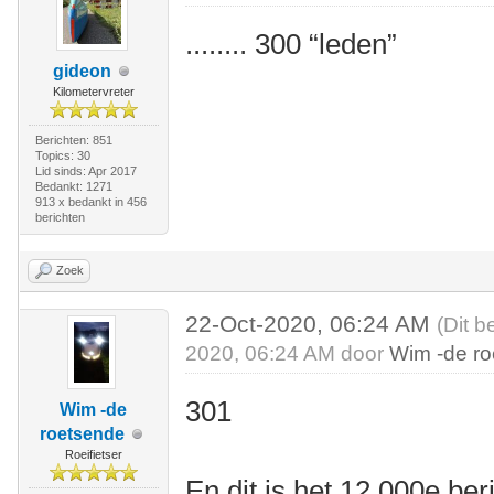
........ 300 “leden”
gideon
Kilometervreter
Berichten: 851
Topics: 30
Lid sinds: Apr 2017
Bedankt: 1271
913 x bedankt in 456
berichten
Zoek
22-Oct-2020, 06:24 AM
(Dit b
2020, 06:24 AM door
Wim -de r
301
Wim -de
roetsende
Roeifietser
En dit is het 12.000e be