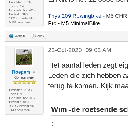
Berichten: 7.594
Topics: 190
Lid sinds: Apr 2017
Bedankt: 3660
Thys 209 Rowingbike
- M5 CHR
11217 x bedankt in
Pro - M5 MinimalBike
5340 berichten
Website
Zoek
22-Oct-2020, 09:02 AM
Het aantal leden zegt eig
Roepers
Leden die zich hebben 
Kilometervreter
terug te komen. Kijk maa
Berichten: 2.883
Topics: 90
Lid sinds: Apr 2017
Bedankt: 3087
3333 x bedankt in
Wim -de roetsende sc
1413 berichten
: