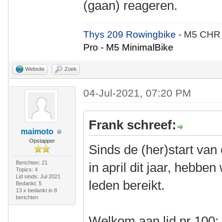
(gaan) reageren.
Thys 209 Rowingbike
- M5 CHR
Pro - M5 MinimalBike
Website
Zoek
04-Jul-2021, 07:20 PM
Frank schreef:
maimoto
Opstapper
Sinds de (her)start van
Berichten: 21
in april dit jaar, hebb
Topics: 4
Lid sinds: Jul 2021
leden bereikt.
Bedankt: 5
13 x bedankt in 8
berichten
Welkom aan lid nr 100: