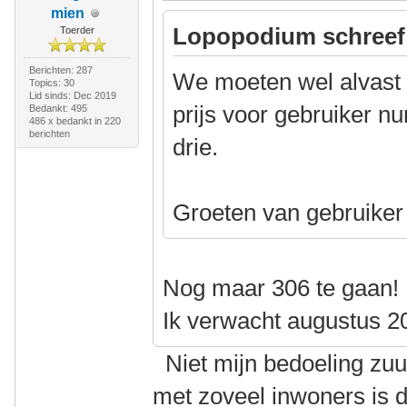
mien
Lopopodium schreef
Toerder
Berichten: 287
We moeten wel alvast
Topics: 30
Lid sinds: Dec 2019
prijs voor gebruiker n
Bedankt: 495
486 x bedankt in 220
berichten
drie.
Groeten van gebruike
Nog maar 306 te gaan!
Ik verwacht augustus 2
Niet mijn bedoeling zuu
met zoveel inwoners is 