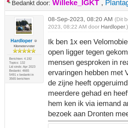
Willeke_IGKT
,
Plant
Bedankt door:
08-Sep-2023, 08:20 AM
(Dit 
2023, 08:22 AM door
Hardloper
.
Ik ben 1x een Velomobiel
Hardloper
Kilometervreter
open ligger tegen gekom
Berichten: 4.192
mensen gesproken in rea
Topics: 132
Lid sinds: Apr 2023
ervaringen hebben met V
Bedankt: 4665
5491 x bedankt in
3565 berichten
de zijne heeft opgeruimd
meerdere gehad en heef
hem ken ik via iemand and
bezoek aan Dronten mee