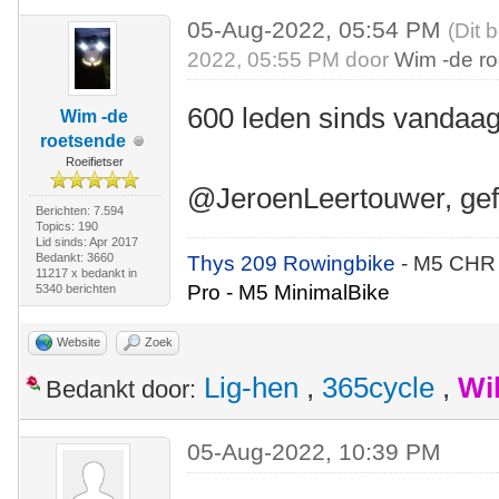
05-Aug-2022, 05:54 PM
(Dit 
2022, 05:55 PM door
Wim -de r
600 leden sinds vandaag
Wim -de
roetsende
Roeifietser
@JeroenLeertouwer, gefe
Berichten: 7.594
Topics: 190
Lid sinds: Apr 2017
Bedankt: 3660
Thys 209 Rowingbike
- M5 CHR
11217 x bedankt in
Pro - M5 MinimalBike
5340 berichten
Website
Zoek
Lig-hen
,
365cycle
,
Wi
Bedankt door:
05-Aug-2022, 10:39 PM