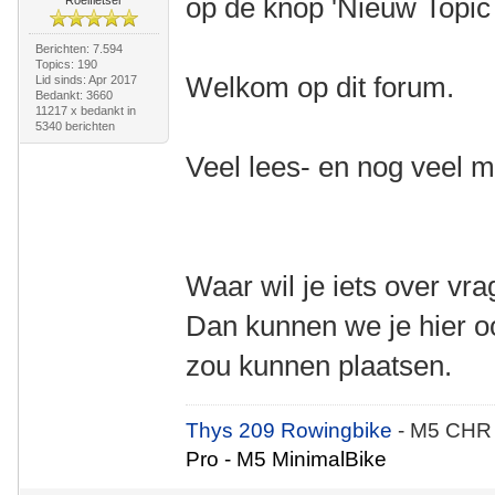
op de knop 'Nieuw Topic 
Roeifietser
Berichten: 7.594
Topics: 190
Welkom op dit forum.
Lid sinds: Apr 2017
Bedankt: 3660
11217 x bedankt in
5340 berichten
Veel lees- en nog veel m
Waar wil je iets over vr
Dan kunnen we je hier oo
zou kunnen plaatsen.
Thys 209 Rowingbike
- M5 CHR
Pro - M5 MinimalBike