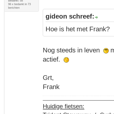
Bedankt: 58
96 x bedankt in 73
berichten
gideon schreef:
Hoe is het met Frank?
Nog steeds in leven
m
actief.
Grt,
Frank
Huidige fietsen: