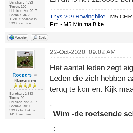
Berichten: 7.593
Topics: 190
Lid sinds: Apr 2017
Bedankt: 3653
Thys 209 Rowingbike
- M5 CHR
11210 x bedankt in
Pro - M5 MinimalBike
5339 berichten
Website
Zoek
22-Oct-2020, 09:02 AM
Het aantal leden zegt eig
Roepers
Leden die zich hebben 
Kilometervreter
terug te komen. Kijk maa
Berichten: 2.883
Topics: 90
Lid sinds: Apr 2017
Bedankt: 3087
3333 x bedankt in
Wim -de roetsende sc
1413 berichten
: