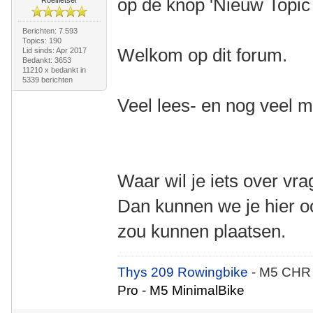
op de knop 'Nieuw Topic 
Roeifietser
Berichten: 7.593
Topics: 190
Welkom op dit forum.
Lid sinds: Apr 2017
Bedankt: 3653
11210 x bedankt in
5339 berichten
Veel lees- en nog veel m
Waar wil je iets over vr
Dan kunnen we je hier oo
zou kunnen plaatsen.
Thys 209 Rowingbike
- M5 CHR
Pro - M5 MinimalBike