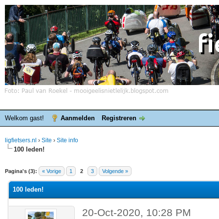
Welkom gast!
Aanmelden
Registreren
ligfietsers.nl
›
Site
›
Site info
100 leden!
elde waardering is 0
Pagina's (3):
« Vorige
1
2
3
Volgende »
100 leden!
20-Oct-2020, 10:28 PM