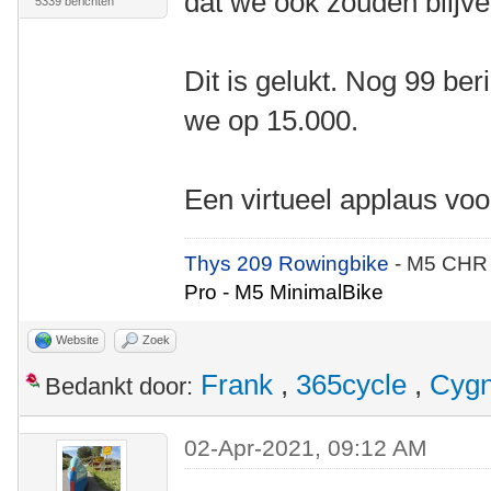
dat we ook zouden blijve
5339 berichten
Dit is gelukt. Nog 99 ber
we op 15.000.
Een virtueel applaus vo
Thys 209 Rowingbike
- M5 CHR
Pro - M5 MinimalBike
Website
Zoek
Frank
,
365cycle
,
Cyg
Bedankt door:
02-Apr-2021, 09:12 AM