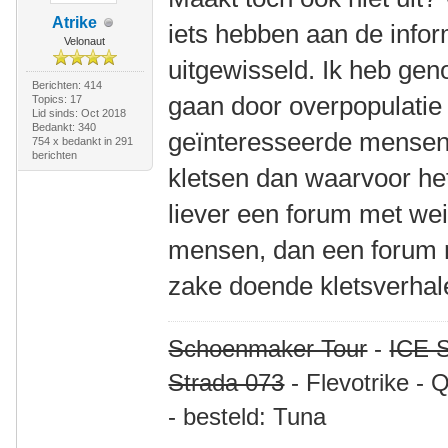
Atrike
iets hebben aan de infor
Velonaut
uitgewisseld. Ik heb geno
Berichten: 414
gaan door overpopulatie
Topics: 17
Lid sinds: Oct 2018
Bedankt: 340
geïnteresseerde mensen d
754 x bedankt in 291
berichten
kletsen dan waarvoor het
liever een forum met wei
mensen, dan een forum m
zake doende kletsverhal
Schoenmaker Tour
-
ICE S
Strada 073
- Flevotrike - 
- besteld: Tuna