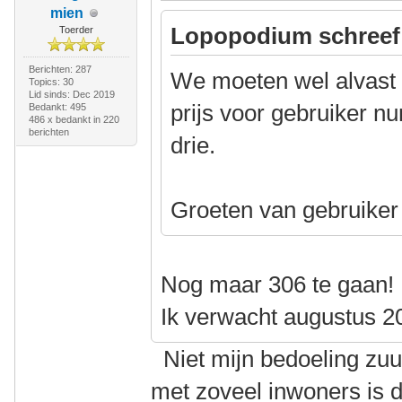
mien
Lopopodium schreef
Toerder
Berichten: 287
We moeten wel alvast
Topics: 30
Lid sinds: Dec 2019
prijs voor gebruiker n
Bedankt: 495
486 x bedankt in 220
berichten
drie.
Groeten van gebruike
Nog maar 306 te gaan!
Ik verwacht augustus 2
Niet mijn bedoeling zuu
met zoveel inwoners is 