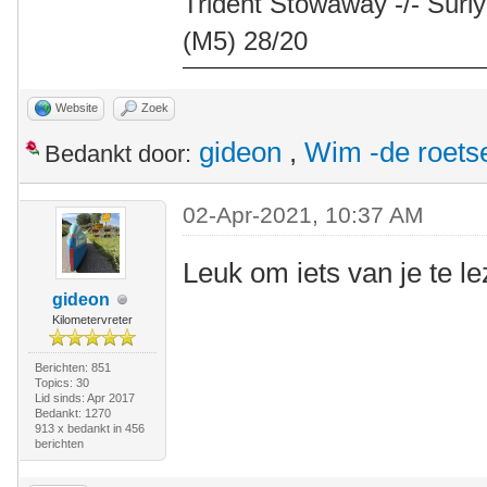
Trident Stowaway -/- Surly
(M5) 28/20
Website
Zoek
gideon
,
Wim -de roets
Bedankt door:
02-Apr-2021, 10:37 AM
Leuk om iets van je te l
gideon
Kilometervreter
Berichten: 851
Topics: 30
Lid sinds: Apr 2017
Bedankt: 1270
913 x bedankt in 456
berichten