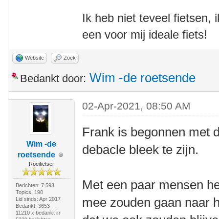
Ik heb niet teveel fietsen,
een voor mij ideale fiets!
Website
Zoek
Wim -de roetsende
Bedankt door:
02-Apr-2021, 08:50 AM
Frank is begonnen met di
Wim -de
debacle bleek te zijn.
roetsende
Roeifietser
Met een paar mensen heb
Berichten: 7.593
Topics: 190
mee zouden gaan naar h
Lid sinds: Apr 2017
Bedankt: 3653
11210 x bedankt in