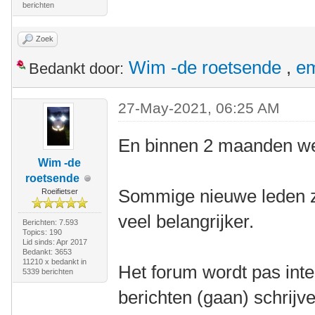
berichten
Zoek
Wim -de roetsende
,
e
Bedankt door:
27-May-2021, 06:25 AM
En binnen 2 maanden wee
Wim -de
roetsende
Sommige nieuwe leden zij
Roeifietser
veel belangrijker.
Berichten: 7.593
Topics: 190
Lid sinds: Apr 2017
Bedankt: 3653
11210 x bedankt in
Het forum wordt pas inte
5339 berichten
berichten (gaan) schrijv