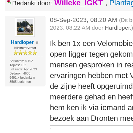
Willeke_IGKT
,
Plant
Bedankt door:
08-Sep-2023, 08:20 AM
(Dit 
2023, 08:22 AM door
Hardloper
.
Ik ben 1x een Velomobiel
Hardloper
Kilometervreter
open ligger tegen gekom
Berichten: 4.192
mensen gesproken in rea
Topics: 132
Lid sinds: Apr 2023
ervaringen hebben met V
Bedankt: 4665
5491 x bedankt in
3565 berichten
de zijne heeft opgeruimd
meerdere gehad en heef
hem ken ik via iemand and
bezoek aan Dronten mee