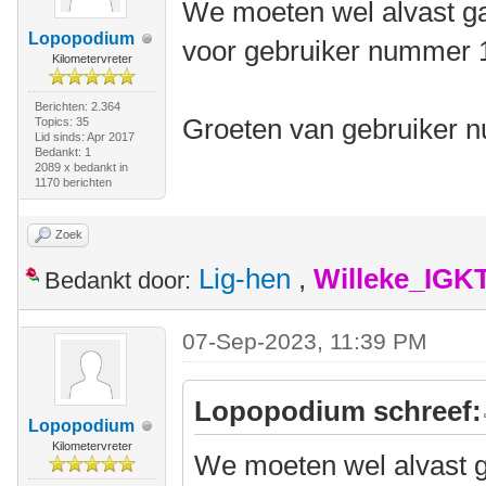
We moeten wel alvast ga
Lopopodium
voor gebruiker nummer 10
Kilometervreter
Berichten: 2.364
Groeten van gebruiker 
Topics: 35
Lid sinds: Apr 2017
Bedankt: 1
2089 x bedankt in
1170 berichten
Zoek
Lig-hen
,
Willeke_IGK
Bedankt door:
07-Sep-2023, 11:39 PM
Lopopodium schreef:
Lopopodium
Kilometervreter
We moeten wel alvast g