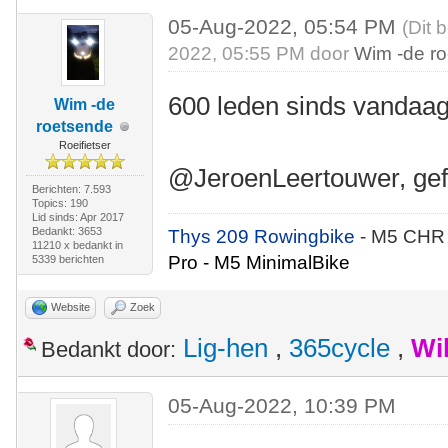
05-Aug-2022, 05:54 PM
(Dit 
2022, 05:55 PM door
Wim -de r
600 leden sinds vandaag
Wim -de
roetsende
Roeifietser
@JeroenLeertouwer, gefe
Berichten: 7.593
Topics: 190
Lid sinds: Apr 2017
Bedankt: 3653
Thys 209 Rowingbike
- M5 CHR
11210 x bedankt in
Pro - M5 MinimalBike
5339 berichten
Website
Zoek
Lig-hen
,
365cycle
,
Wi
Bedankt door:
05-Aug-2022, 10:39 PM