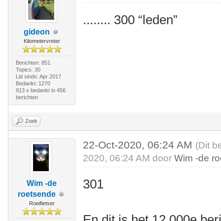
........ 300 “leden”
gideon
Kilometervreter
Berichten: 851
Topics: 30
Lid sinds: Apr 2017
Bedankt: 1270
913 x bedankt in 456
berichten
Zoek
22-Oct-2020, 06:24 AM
(Dit b
2020, 06:24 AM door
Wim -de r
301
Wim -de
roetsende
Roeifietser
En dit is het 12.000e be