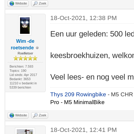
Website
Zoek
18-Oct-2021, 12:38 PM
Een uur geleden: 500 le
Wim -de
roetsende
keesbroekhuizen, welkom
Roeifietser
Berichten: 7.593
Topics: 190
Veel lees- en nog veel m
Lid sinds: Apr 2017
Bedankt: 3653
11210 x bedankt in
5339 berichten
Thys 209 Rowingbike
- M5 CHR
Pro - M5 MinimalBike
Website
Zoek
18-Oct-2021, 12:41 PM