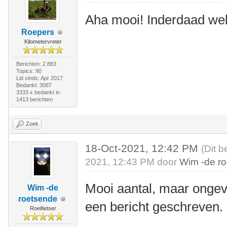
Aha mooi! Inderdaad we
Roepers
Kilometervreter
Berichten: 2.883
Topics: 90
Lid sinds: Apr 2017
Bedankt: 3087
3333 x bedankt in
1413 berichten
Zoek
18-Oct-2021, 12:42 PM
(Dit b
2021, 12:43 PM door
Wim -de r
Mooi aantal, maar ongeve
Wim -de
roetsende
een bericht geschreven.
Roeifietser