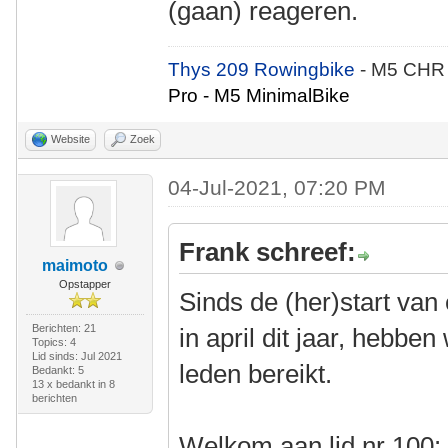
(gaan) reageren.
Thys 209 Rowingbike
- M5 CHR
Pro - M5 MinimalBike
Website
Zoek
04-Jul-2021, 07:20 PM
Frank schreef:
maimoto
Opstapper
Sinds de (her)start van
Berichten: 21
in april dit jaar, hebb
Topics: 4
Lid sinds: Jul 2021
leden bereikt.
Bedankt: 5
13 x bedankt in 8
berichten
Welkom aan lid nr 100: