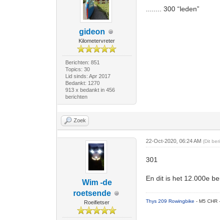
........ 300 “leden”
gideon
Kilometervreter
Berichten: 851
Topics: 30
Lid sinds: Apr 2017
Bedankt: 1270
913 x bedankt in 456
berichten
Zoek
22-Oct-2020, 06:24 AM
(Dit be
301
En dit is het 12.000e b
Wim -de
roetsende
Thys 209 Rowingbike
- M5 CHR 
Roeifietser