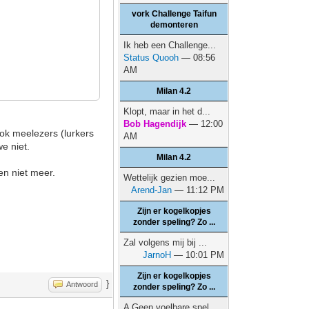
vork Challenge Taifun
demonteren
Ik heb een Challenge...
Status Quooh
— 08:56
AM
Milan 4.2
Klopt, maar in het d...
Bob Hagendijk
— 12:00
ok meelezers (lurkers
AM
e niet.
Milan 4.2
en niet meer.
Wettelijk gezien moe...
Arend-Jan
— 11:12 PM
Zijn er kogelkopjes
zonder speling? Zo ...
Zal volgens mij bij ...
JarnoH
— 10:01 PM
Zijn er kogelkopjes
}
Antwoord
zonder speling? Zo ...
A Geen voelbare spel...