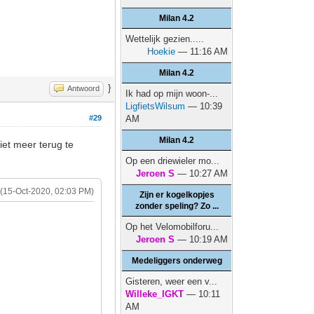
Milan 4.2
Wettelijk gezien.....
Hoekie
— 11:16 AM
Milan 4.2
}
Antwoord
Ik had op mijn woon-...
LigfietsWilsum
— 10:39
#29
AM
Milan 4.2
iet meer terug te
Op een driewieler mo...
Jeroen S
— 10:27 AM
(15-Oct-2020, 02:03 PM)
Zijn er kogelkopjes
zonder speling? Zo ...
Op het Velomobilforu...
Jeroen S
— 10:19 AM
Medeliggers onderweg
Gisteren, weer een v...
Willeke_IGKT
— 10:11
AM