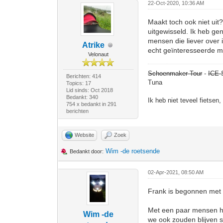
22-Oct-2020, 10:36 AM
Maakt toch ook niet uit
uitgewisseld. Ik heb ge
mensen die liever over 
Atrike
echt geïnteresseerde m
Velonaut
Schoenmaker Tour
-
ICE 
Berichten: 414
Tuna
Topics: 17
Lid sinds: Oct 2018
Bedankt: 340
Ik heb niet teveel fietsen
754 x bedankt in 291
berichten
Website
Zoek
Wim -de roetsende
Bedankt door:
02-Apr-2021, 08:50 AM
Frank is begonnen met d
Met een paar mensen h
Wim -de
we ook zouden blijven s