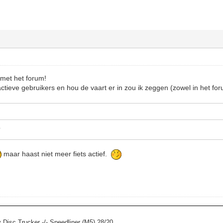
 met het forum!
actieve gebruikers en hou de vaart er in zou ik zeggen (zowel in het fo
?
maar haast niet meer fiets actief.
y Disc Trucker -/- Speedliner (M5) 28/20