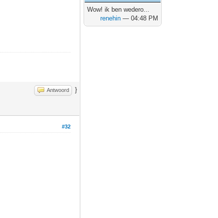
Wow! ik ben wedero...
renehin
— 04:48 PM
}
Antwoord
#32