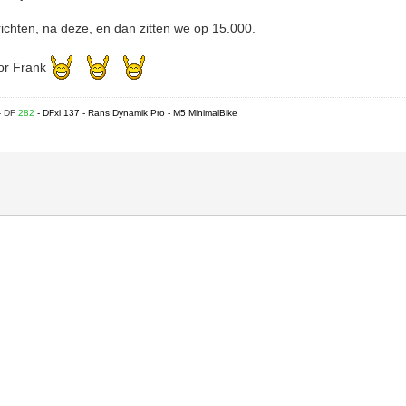
richten, na deze, en dan zitten we op 15.000.
oor Frank
- DF
282
- DFxl 137 - Rans Dynamik Pro - M5 MinimalBike