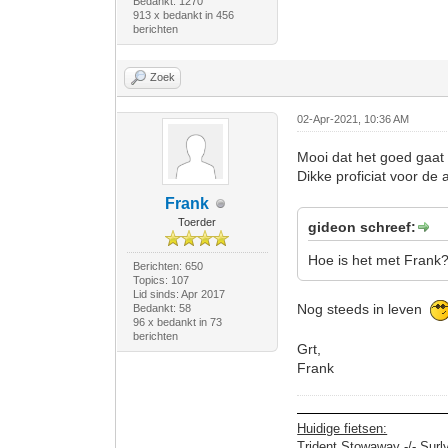
Bedankt: 1270
913 x bedankt in 456
berichten
Zoek
02-Apr-2021, 10:36 AM
Mooi dat het goed gaat
Dikke proficiat voor de 
Frank
Toerder
gideon schreef:
Hoe is het met Frank
Berichten: 650
Topics: 107
Lid sinds: Apr 2017
Nog steeds in leven
Bedankt: 58
96 x bedankt in 73
berichten
Grt,
Frank
Huidige fietsen:
Trident Stowaway -/- Surl