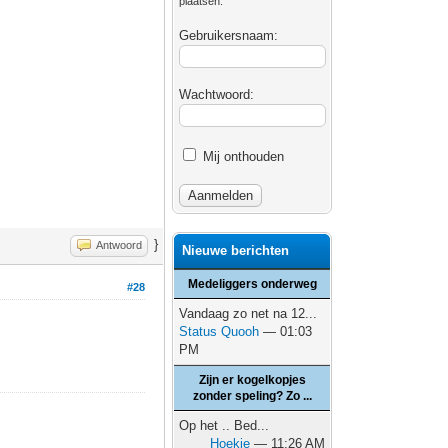
plaatsen.
Gebruikersnaam:
Wachtwoord:
Mij onthouden
}
Antwoord
Nieuwe berichten
Medeliggers onderweg
#28
Vandaag zo net na 12...
Status Quooh
— 01:03
PM
Zijn er kogelkopjes
zonder speling? Zo ...
Op het .. Bed...
Hoekie
— 11:26 AM