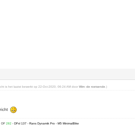
richt is het laatst bewerkt op 22-Oct-2020, 06:24 AM door
Wim -de roetsende
.)
ericht
- DF
282
- DFxl 137 - Rans Dynamik Pro - M5 MinimalBike