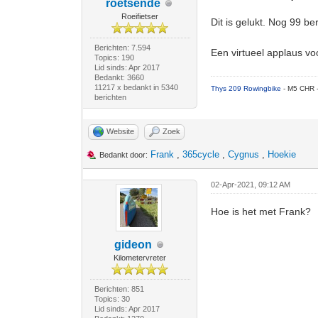
roetsende
Roeifietser
Dit is gelukt. Nog 99 be
Berichten: 7.594
Een virtueel applaus v
Topics: 190
Lid sinds: Apr 2017
Bedankt: 3660
11217 x bedankt in 5340
Thys 209 Rowingbike
- M5 CHR 
berichten
Website
Zoek
Frank
,
365cycle
,
Cygnus
,
Hoekie
Bedankt door:
02-Apr-2021, 09:12 AM
Hoe is het met Frank?
gideon
Kilometervreter
Berichten: 851
Topics: 30
Lid sinds: Apr 2017