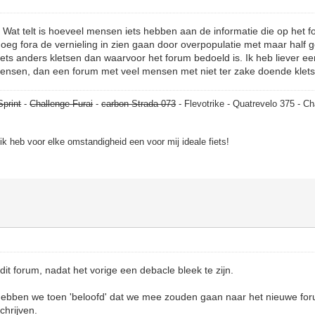
? Wat telt is hoeveel mensen iets hebben aan de informatie die op het 
noeg fora de vernieling in zien gaan door overpopulatie met maar half 
iets anders kletsen dan waarvoor het forum bedoeld is. Ik heb liever e
ensen, dan een forum met veel mensen met niet ter zake doende klets
Sprint
-
Challenge Furai
-
carbon Strada 073
- Flevotrike - Quatrevelo 375 - Ch
, ik heb voor elke omstandigheid een voor mij ideale fiets!
it forum, nadat het vorige een debacle bleek te zijn.
ebben we toen 'beloofd' dat we mee zouden gaan naar het nieuwe for
chrijven.