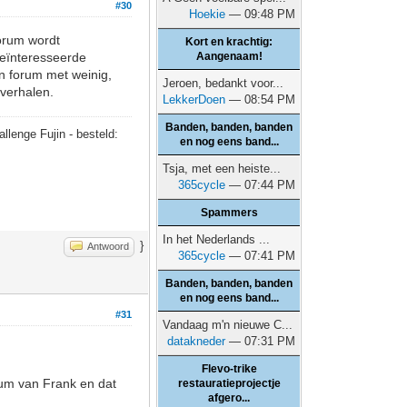
#30
Hoekie
— 09:48 PM
forum wordt
Kort en krachtig:
geïnteresseerde
Aangenaam!
en forum met weinig,
Jeroen, bedankt voor...
verhalen.
LekkerDoen
— 08:54 PM
Banden, banden, banden
allenge Fujin - besteld:
en nog eens band...
Tsja, met een heiste...
365cycle
— 07:44 PM
Spammers
In het Nederlands ...
}
Antwoord
365cycle
— 07:41 PM
Banden, banden, banden
en nog eens band...
#31
Vandaag m'n nieuwe C...
datakneder
— 07:31 PM
Flevo-trike
um van Frank en dat
restauratieprojectje
afgero...