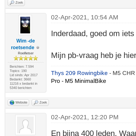
Zoek
02-Apr-2021, 10:54 AM
Inderdaad, goed om iets 
Wim -de
roetsende
Mijn pb-vraag heb je hi
Roeifietser
Berichten: 7.594
Topics: 190
Thys 209 Rowingbike
- M5 CHR
Lid sinds: Apr 2017
Bedankt: 3660
Pro - M5 MinimalBike
11216 x bedankt in
5340 berichten
Website
Zoek
02-Apr-2021, 12:20 PM
En bijna 400 leden. Waar