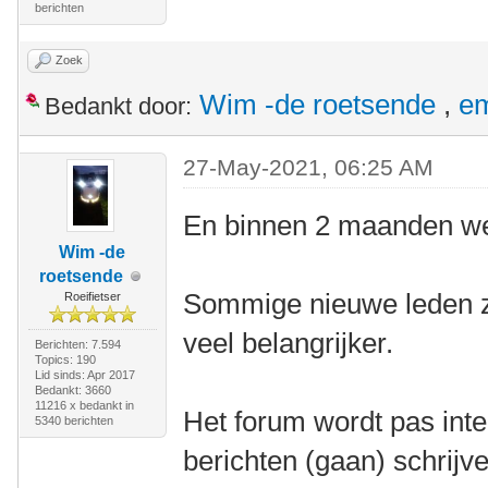
berichten
Zoek
Wim -de roetsende
,
e
Bedankt door:
27-May-2021, 06:25 AM
En binnen 2 maanden wee
Wim -de
roetsende
Sommige nieuwe leden zij
Roeifietser
veel belangrijker.
Berichten: 7.594
Topics: 190
Lid sinds: Apr 2017
Bedankt: 3660
11216 x bedankt in
Het forum wordt pas inte
5340 berichten
berichten (gaan) schrijv