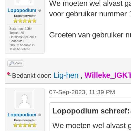
We moeten wel alvast ga
Lopopodium
voor gebruiker nummer 10
Kilometervreter
Berichten: 2.364
Groeten van gebruiker 
Topics: 35
Lid sinds: Apr 2017
Bedankt: 1
2089 x bedankt in
1170 berichten
Zoek
Lig-hen
,
Willeke_IGK
Bedankt door:
07-Sep-2023, 11:39 PM
Lopopodium schreef:
Lopopodium
Kilometervreter
We moeten wel alvast g