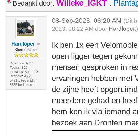
Willeke_IGKT
,
Plant
Bedankt door:
08-Sep-2023, 08:20 AM
(Dit 
2023, 08:22 AM door
Hardloper
.
Ik ben 1x een Velomobiel
Hardloper
Kilometervreter
open ligger tegen gekom
Berichten: 4.192
mensen gesproken in rea
Topics: 132
Lid sinds: Apr 2023
ervaringen hebben met V
Bedankt: 4665
5491 x bedankt in
3565 berichten
de zijne heeft opgeruimd
meerdere gehad en heef
hem ken ik via iemand and
bezoek aan Dronten mee