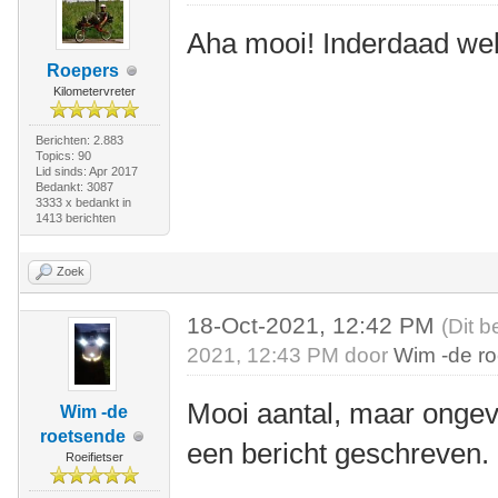
Aha mooi! Inderdaad we
Roepers
Kilometervreter
Berichten: 2.883
Topics: 90
Lid sinds: Apr 2017
Bedankt: 3087
3333 x bedankt in
1413 berichten
Zoek
18-Oct-2021, 12:42 PM
(Dit b
2021, 12:43 PM door
Wim -de r
Mooi aantal, maar ongeve
Wim -de
roetsende
een bericht geschreven.
Roeifietser