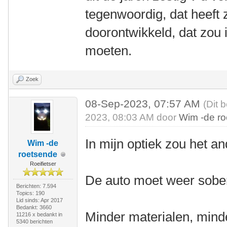
tegenwoordig, dat heeft 
doorontwikkeld, dat zou i
moeten.
Zoek
08-Sep-2023, 07:57 AM
(Dit 
2023, 08:03 AM door
Wim -de r
In mijn optiek zou het 
Wim -de
roetsende
Roeifietser
De auto moet weer sobe
Berichten: 7.594
Topics: 190
Lid sinds: Apr 2017
Bedankt: 3660
Minder materialen, minde
11216 x bedankt in
5340 berichten