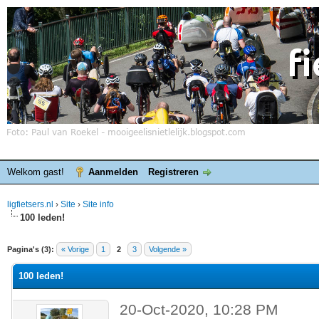
Welkom gast!
Aanmelden
Registreren
ligfietsers.nl
›
Site
›
Site info
100 leden!
elde waardering is 0
Pagina's (3):
« Vorige
1
2
3
Volgende »
100 leden!
20-Oct-2020, 10:28 PM