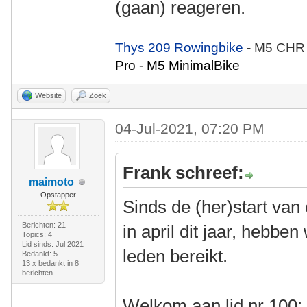
(gaan) reageren.
Thys 209 Rowingbike
- M5 CHR
Pro - M5 MinimalBike
Website
Zoek
04-Jul-2021, 07:20 PM
Frank schreef:
maimoto
Opstapper
Sinds de (her)start van
Berichten: 21
in april dit jaar, hebb
Topics: 4
Lid sinds: Jul 2021
leden bereikt.
Bedankt: 5
13 x bedankt in 8
berichten
Welkom aan lid nr 100: