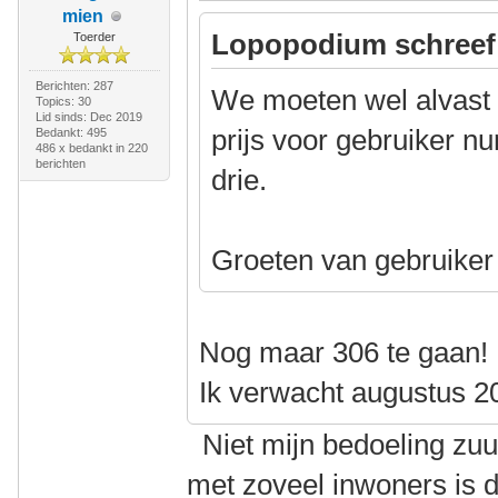
mien
Lopopodium schreef
Toerder
Berichten: 287
We moeten wel alvast
Topics: 30
Lid sinds: Dec 2019
prijs voor gebruiker n
Bedankt: 495
486 x bedankt in 220
berichten
drie.
Groeten van gebruike
Nog maar 306 te gaan!
Ik verwacht augustus 2
Niet mijn bedoeling zuu
met zoveel inwoners is 