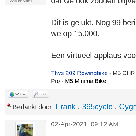
dat we ook zouden blijve
5340 berichten
Dit is gelukt. Nog 99 ber
we op 15.000.
Een virtueel applaus vo
Thys 209 Rowingbike
- M5 CHR
Pro - M5 MinimalBike
Website
Zoek
Frank
,
365cycle
,
Cyg
Bedankt door:
02-Apr-2021, 09:12 AM