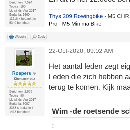
Berichten: 7.594
Topics: 190
Lid sinds: Apr 2017
Bedankt: 3660
Thys 209 Rowingbike
- M5 CHR
11216 x bedankt in
Pro - M5 MinimalBike
5340 berichten
Website
Zoek
22-Oct-2020, 09:02 AM
Het aantal leden zegt eig
Roepers
Leden die zich hebben 
Kilometervreter
terug te komen. Kijk maa
Berichten: 2.883
Topics: 90
Lid sinds: Apr 2017
Bedankt: 3087
3333 x bedankt in
Wim -de roetsende sc
1413 berichten
: