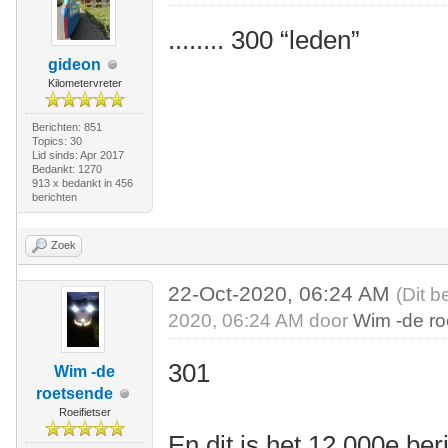
........ 300 “leden”
gideon
Kilometervreter
Berichten: 851
Topics: 30
Lid sinds: Apr 2017
Bedankt: 1270
913 x bedankt in 456
berichten
Zoek
22-Oct-2020, 06:24 AM
(Dit b
2020, 06:24 AM door
Wim -de r
301
Wim -de
roetsende
Roeifietser
En dit is het 12.000e be