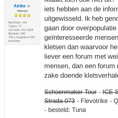
Atrike
iets hebben aan de infor
Velonaut
uitgewisseld. Ik heb geno
Berichten: 414
gaan door overpopulatie
Topics: 17
Lid sinds: Oct 2018
Bedankt: 340
geïnteresseerde mensen d
754 x bedankt in 291
berichten
kletsen dan waarvoor het
liever een forum met wei
mensen, dan een forum m
zake doende kletsverhal
Schoenmaker Tour
-
ICE S
Strada 073
- Flevotrike - 
- besteld: Tuna