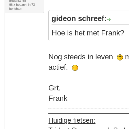
Bedankt: 58
96 x bedankt in 73
berichten
gideon schreef:
Hoe is het met Frank?
Nog steeds in leven
m
actief.
Grt,
Frank
Huidige fietsen: