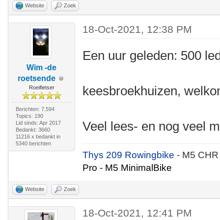
Website
Zoek
18-Oct-2021, 12:38 PM
Een uur geleden: 500 le
Wim -de
roetsende
keesbroekhuizen, welkom
Roeifietser
Berichten: 7.594
Topics: 190
Veel lees- en nog veel m
Lid sinds: Apr 2017
Bedankt: 3660
11216 x bedankt in
5340 berichten
Thys 209 Rowingbike
- M5 CHR
Pro - M5 MinimalBike
Website
Zoek
18-Oct-2021, 12:41 PM