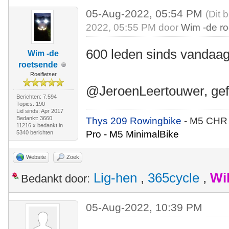
05-Aug-2022, 05:54 PM
(Dit 
2022, 05:55 PM door
Wim -de r
600 leden sinds vandaag
Wim -de
roetsende
Roeifietser
@JeroenLeertouwer, gefe
Berichten: 7.594
Topics: 190
Lid sinds: Apr 2017
Bedankt: 3660
Thys 209 Rowingbike
- M5 CHR
11216 x bedankt in
Pro - M5 MinimalBike
5340 berichten
Website
Zoek
Lig-hen
,
365cycle
,
Wi
Bedankt door:
05-Aug-2022, 10:39 PM