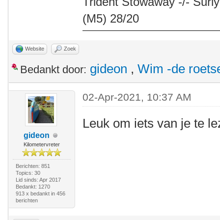
Trident Stowaway -/- Surly
(M5) 28/20
Website
Zoek
gideon
,
Wim -de roets
Bedankt door:
02-Apr-2021, 10:37 AM
Leuk om iets van je te l
gideon
Kilometervreter
Berichten: 851
Topics: 30
Lid sinds: Apr 2017
Bedankt: 1270
913 x bedankt in 456
berichten