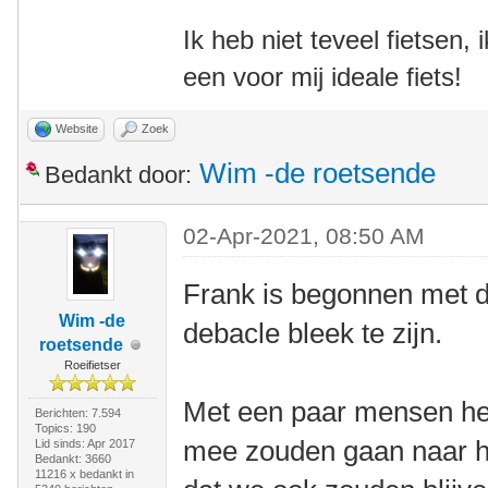
Ik heb niet teveel fietsen,
een voor mij ideale fiets!
Website
Zoek
Wim -de roetsende
Bedankt door:
02-Apr-2021, 08:50 AM
Frank is begonnen met di
Wim -de
debacle bleek te zijn.
roetsende
Roeifietser
Met een paar mensen heb
Berichten: 7.594
Topics: 190
mee zouden gaan naar h
Lid sinds: Apr 2017
Bedankt: 3660
11216 x bedankt in