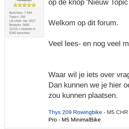
op de knop 'Nieuw Topic 
Roeifietser
Berichten: 7.594
Topics: 190
Welkom op dit forum.
Lid sinds: Apr 2017
Bedankt: 3660
11216 x bedankt in
5340 berichten
Veel lees- en nog veel m
Waar wil je iets over vr
Dan kunnen we je hier oo
zou kunnen plaatsen.
Thys 209 Rowingbike
- M5 CHR
Pro - M5 MinimalBike