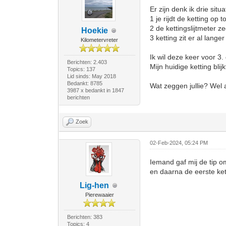
Er zijn denk ik drie sit
1 je rijdt de ketting op
2 de kettingslijtmeter z
Hoekie
3 ketting zit er al lang
Kilometervreter
Ik wil deze keer voor 3.
Berichten: 2.403
Mijn huidige ketting blijk
Topics: 137
Lid sinds: May 2018
Bedankt: 8785
Wat zeggen jullie? Wel a
3987 x bedankt in 1847
berichten
Zoek
02-Feb-2024, 05:24 PM
Iemand gaf mij de tip 
en daarna de eerste ket
Lig-hen
Pierewaaier
Berichten: 383
Topics: 4