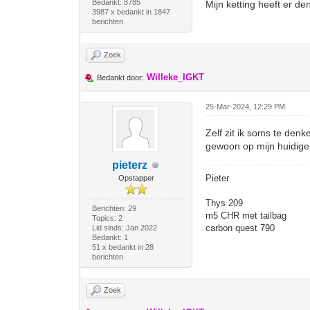
Bedankt: 8785
Mijn ketting heeft er de
3987 x bedankt in 1847
berichten
Zoek
Willeke_IGKT
Bedankt door:
25-Mar-2024, 12:29 PM
Zelf zit ik soms te de
gewoon op mijn huidige
pieterz
Pieter
Opstapper
Thys 209
Berichten: 29
m5 CHR met tailbag
Topics: 2
carbon quest 790
Lid sinds: Jan 2022
Bedankt: 1
51 x bedankt in 28
berichten
Zoek