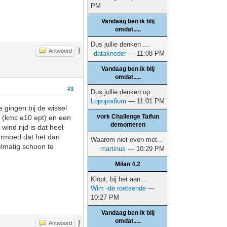
PM
Vandaag ben ik blij
omdat.....
Dus jullie denken ...
}
Antwoord
datakneder
— 11:08 PM
Vandaag ben ik blij
omdat.....
#3
Dus jullie denken op...
Lopopodium
— 11:01 PM
 gingen bij de wissel
vork Challenge Taifun
n (kmc e10 ept) en een
demonteren
ind rijd is dat heel
vermoed dat het dan
Waarom niet even met...
gelmatig schoon te
martinus
— 10:29 PM
Milan 4.2
Klopt, bij het aan...
Wim -de roetsende
—
10:27 PM
Vandaag ben ik blij
omdat.....
}
Antwoord