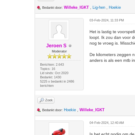
Willeke_IGKT
,
Lig-hen
,
Hoekie
Bedankt door:
03-Feb-2024, 11:33 PM
Het is lastig te voorspe
loopt. Ik zou dan voor d
nog te vroeg is. Misschi
Jeroen S
Moderator
De kilometers zeggen nie
anders is als een mtb i
Berichten: 2.643
Topics: 16
Lid sinds: Oct 2020
Bedankt: 1430
5225 x bedankt in 2486
berichten
Zoek
Hoekie
,
Willeke_IGKT
Bedankt door:
04-Feb-2024, 12:40 AM
Is het echt nodig om de 