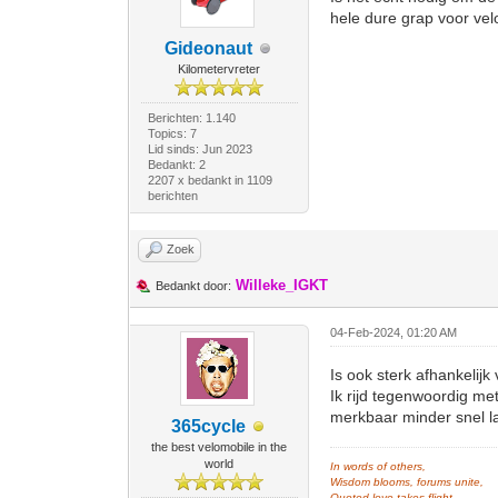
hele dure grap voor velo
Gideonaut
Kilometervreter
Berichten: 1.140
Topics: 7
Lid sinds: Jun 2023
Bedankt: 2
2207 x bedankt in 1109
berichten
Zoek
Willeke_IGKT
Bedankt door:
04-Feb-2024, 01:20 AM
Is ook sterk afhankelijk
Ik rijd tegenwoordig me
merkbaar minder snel la
365cycle
the best velomobile in the
world
In words of others,
Wisdom blooms, forums unite,
Quoted love takes flight.