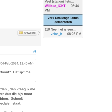
Veel (station) fiets...
Willeke_IGKT
— 08:44
PM
vork Challenge Taifun
demonteren
118 Nee, het is een...
}
Antwoord
veloc_h
— 08:25 PM
#7
(04-Feb-2024, 12:40 AM)
rtoont? Dat lijkt me
rden , dan vraag ik me
ers dus die bijv maar
hebben. Scheelt
pedalen staat.