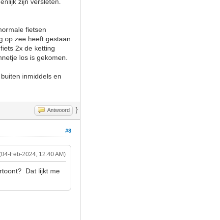
lijk zijn versleten.
 normale fietsen
ag op zee heeft gestaan
iets 2x de ketting
nnetje los is gekomen.
 buiten inmiddels en
}
Antwoord
#8
(04-Feb-2024, 12:40 AM)
rtoont? Dat lijkt me