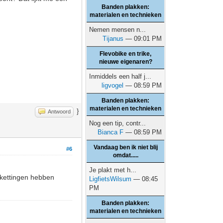
Banden plakken:
materialen en technieken
Nemen mensen n...
Tijanus
— 09:01 PM
Flevobike en trike,
nieuwe eigenaren?
Inmiddels een half j...
ligvogel
— 08:59 PM
Banden plakken:
materialen en technieken
}
Antwoord
Nog een tip, contr...
Bianca F
— 08:59 PM
Vandaag ben ik niet blij
#6
omdat.....
Je plakt met h...
 kettingen hebben
LigfietsWilsum
— 08:45
PM
Banden plakken:
materialen en technieken