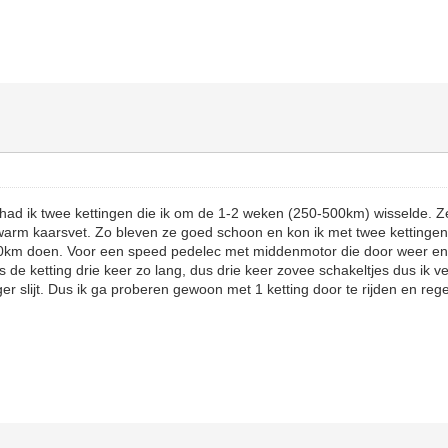
ad ik twee kettingen die ik om de 1-2 weken (250-500km) wisselde. Ze
 warm kaarsvet. Zo bleven ze goed schoon en kon ik met twee kettinge
00km doen. Voor een speed pedelec met middenmotor die door weer en w
is de ketting drie keer zo lang, dus drie keer zovee schakeltjes dus ik 
ger slijt. Dus ik ga proberen gewoon met 1 ketting door te rijden en re