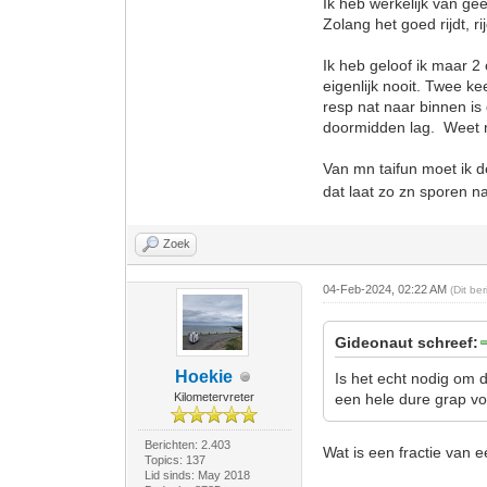
Ik heb werkelijk van gee
Zolang het goed rijdt, r
Ik heb geloof ik maar 2 
eigenlijk nooit. Twee k
resp nat naar binnen is
doormidden lag. Weet ni
Van mn taifun moet ik d
dat laat zo zn sporen na
Zoek
04-Feb-2024, 02:22 AM
(Dit be
Gideonaut schreef:
Hoekie
Is het echt nodig om d
Kilometervreter
een hele dure grap voo
Berichten: 2.403
Wat is een fractie van 
Topics: 137
Lid sinds: May 2018