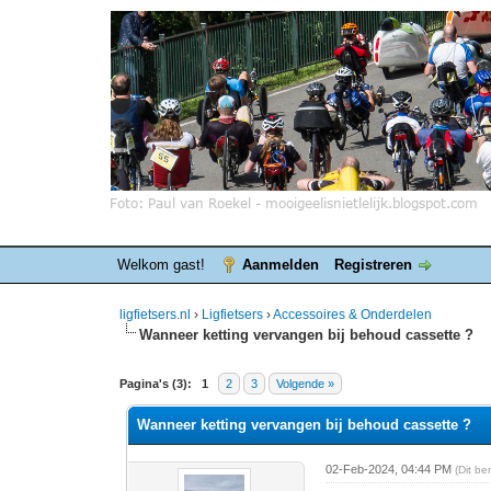
Welkom gast!
Aanmelden
Registreren
ligfietsers.nl
›
Ligfietsers
›
Accessoires & Onderdelen
Wanneer ketting vervangen bij behoud cassette ?
0 stemmen - gemiddelde waardering is 0
1
2
3
4
5
Pagina's (3):
1
2
3
Volgende »
Wanneer ketting vervangen bij behoud cassette ?
02-Feb-2024, 04:44 PM
(Dit b