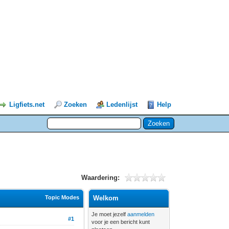
Ligfiets.net
Zoeken
Ledenlijst
Help
Waardering:
Topic Modes
Welkom
Je moet jezelf
aanmelden
#1
voor je een bericht kunt