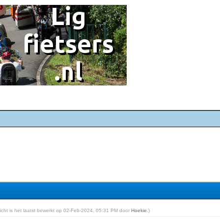
ericht is het laatst bewerkt op 02-Feb-2024, 05:31 PM door
Hoekie
.)