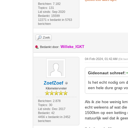
Berichten: 7.182
Topics: 131
Lid sinds: Sep 2020
Bedankt: 15599
12271 x bedankt in 5763
berichten
Zoek
Willeke_IGKT
Bedankt door:
04-Feb-2024, 01:42 AM
(Dit be
Gideonaut schreef:
Is het echt nodig om d
ZoefZoef
een hele dure grap voo
Kilometervreter
Berichten: 2.878
Als ik zie hoe weinig 
Topics: 30
echt weleens af wat die
Lid sinds: Dec 2017
1500km op een ketting r
Bedankt: 42
4456 x bedankt in 2452
natuurlijk wel dat ik ge
berichten