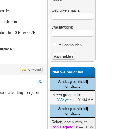
plaatsen.
Gebruikersnaam:
eworden
ilijker is.
Wachtwoord:
 standen 0.5 en 0.75.
Mij onthouden
slijtage?
}
Antwoord
Nieuwe berichten
#2
Vandaag ben ik blij
omdat.....
ede ketting te rijden,
In een groep zulle...
365cycle
— 01:34 AM
Vandaag ben ik blij
omdat.....
Roken, computers, te...
Bob Hagendijk
— 11:38