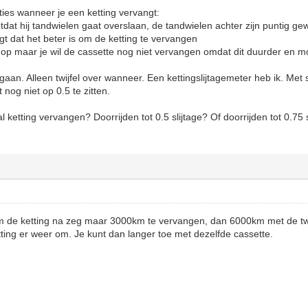
uaties wanneer je een ketting vervangt:
 totdat hij tandwielen gaat overslaan, de tandwielen achter zijn puntig g
egt dat het beter is om de ketting te vervangen
er op maar je wil de cassette nog niet vervangen omdat dit duurder en moe
 gaan. Alleen twijfel over wanneer. Een kettingslijtagemeter heb ik. Met
t nog niet op 0.5 te zitten.
l ketting vervangen? Doorrijden tot 0.5 slijtage? Of doorrijden tot 0.75 
om de ketting na zeg maar 3000km te vervangen, dan 6000km met de twe
ting er weer om. Je kunt dan langer toe met dezelfde cassette.