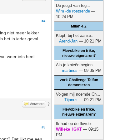
De jeugd van teg...
Wim -de roetsende
—
10:24 PM
#4
Milan 4.2
ting niet meer lekker
Klopt, bij het aanze...
s het in ieder geval
Arend-Jan
— 10:21 PM
Flevobike en trike,
nieuwe eigenaren?
wat weer iets heel
Als je knieën beginn...
martinus
— 09:35 PM
vork Challenge Taifun
demonteren
Volgen mij noemde Ch...
Tijanus
— 09:21 PM
}
Antwoord
Flevobike en trike,
nieuwe eigenaren?
Ik had op de flevobi...
#5
Willeke_IGKT
— 09:15
PM
oont? Dat lijkt me een