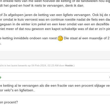
n enkele fiets van me weet hoeveel de ketting of de tandwielen nou eigen
ijdt het goed en hoef ik niets te vervangen, denk ik dan.
of 3x afgelopen jaren de ketting van een ligfiets vervangen. Ook bij de
eer omdat ie kuis verroest was en continue roestte nadat de fiets een d
 gegaan in de winter icm pekel en een keer omdat van een en dezelfde f
et meer of dat nou gewoon een kapot schakeltje was of dat er zo'n pi
e ketting inmiddels ondoen van roest
Die staat al een maandje of 2
.
richt is het laatst bewerkt op 04-Feb-2024, 02:23 AM door
Hoekie
.)
e ketting al te vervangen als die een fractie van een procent slijtage ve
r velo"s en ligfietsen..
een procent?