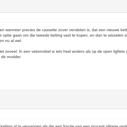
llen wanneer precies de cassette zover versleten is, dat een nieuwe ket
e optie gaan om die tweede ketting vast te kopen, en dan te wisselen al
en nu al wel.
t zoveel. In een velomobiel is iets heel anders als op de open ligfiets 
n de modder.
ketting al te vervangen als die een fractie van een procent slijtage vert