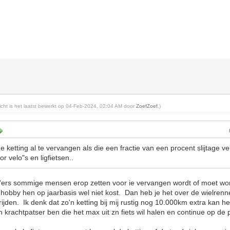
richt is het laatst bewerkt op 04-Feb-2024, 02:04 AM door
ZoefZoef
.)
e ketting al te vervangen als die een fractie van een procent slijtage ve
r velo"s en ligfietsen..
km'ers sommige mensen erop zetten voor ie vervangen wordt of moet wo
 hobby hen op jaarbasis wel niet kost. Dan heb je het over de wielrenn
ijden. Ik denk dat zo'n ketting bij mij rustig nog 10.000km extra kan 
en krachtpatser ben die het max uit zn fiets wil halen en continue op de 