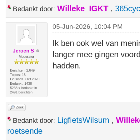
Willeke_IGKT
,
365cyc
Bedankt door:
05-Jun-2026, 10:04 PM
Ik ben ook wel van menin
Jeroen S
langer mee gingen voord
Moderator
hadden.
Berichten: 2.649
Topics: 16
Lid sinds: Oct 2020
Bedankt: 1438
5238 x bedankt in
2491 berichten
Zoek
LigfietsWilsum
,
Wille
Bedankt door:
roetsende