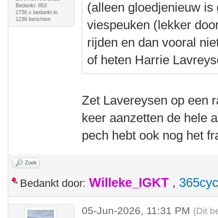
(alleen gloedjenieuw is
Bedankt: 853
2736 x bedankt in
1236 berichten
viespeuken (lekker doo
rijden en dan vooral n
of heten Harrie Lavre
Zet Lavereysen op een ra
keer aanzetten de hele aa
pech hebt ook nog het 
Zoek
Willeke_IGKT
,
365cyc
Bedankt door:
05-Jun-2026, 11:31 PM
(Dit b