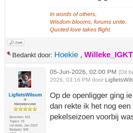
In words of others,
Wisdom blooms, forums unite,
Quoted love takes flight.
Zoek
Hoekie
,
Willeke_IGKT
Bedankt door:
05-Jun-2026, 02:00 PM
(Dit 
2026, 03:16 PM door
LigfietsWi
Op de openligger ging 
LigfietsWilsum
dan rekte ik het nog een b
Kilometervreter
pekelseizoen voorbij wa
Berichten: 831
Topics: 19
Lid sinds: Jan 2023
Bedankt: 909