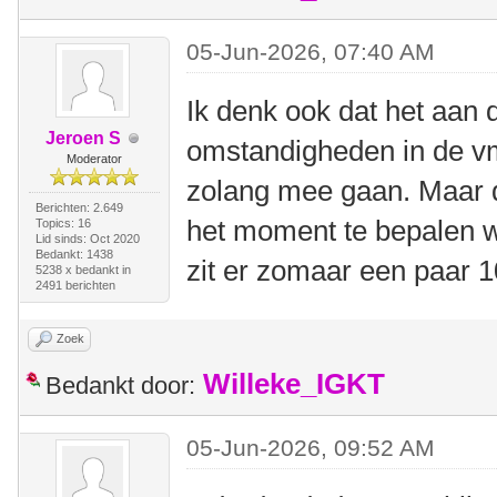
05-Jun-2026, 07:40 AM
Ik denk ook dat het aan 
Jeroen S
omstandigheden in de vm 
Moderator
zolang mee gaan. Maar d
Berichten: 2.649
het moment te bepalen wa
Topics: 16
Lid sinds: Oct 2020
Bedankt: 1438
zit er zomaar een paar 
5238 x bedankt in
2491 berichten
Zoek
Willeke_IGKT
Bedankt door:
05-Jun-2026, 09:52 AM