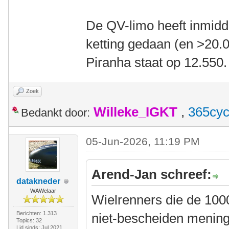
De QV-limo heeft inmidd
ketting gedaan (en >20.0
Piranha staat op 12.550
Zoek
Willeke_IGKT
,
365cyc
Bedankt door:
05-Jun-2026, 11:19 PM
Arend-Jan schreef:
datakneder
WAWelaar
Wielrenners die de 1000
Berichten: 1.313
niet-bescheiden mening
Topics: 32
Lid sinds: Jul 2021