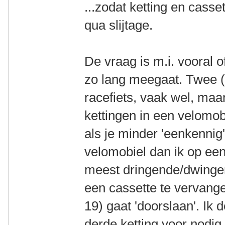
...zodat ketting en casset
qua slijtage.
De vraag is m.i. vooral o
zo lang meegaat. Twee (
racefiets, vaak wel, maar
kettingen in een velomob
als je minder 'eenkennig'
velomobiel dan ik op een
meest dringende/dwingend
een cassette te vervange
19) gaat 'doorslaan'. Ik d
derde ketting voor nodig