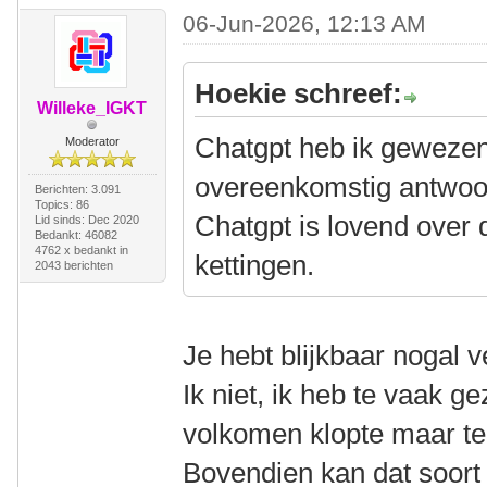
06-Jun-2026, 12:13 AM
Hoekie schreef:
Willeke_IGKT
Chatgpt heb ik gewezen
Moderator
overeenkomstig antwoo
Berichten: 3.091
Topics: 86
Chatgpt is lovend over
Lid sinds: Dec 2020
Bedankt: 46082
4762 x bedankt in
kettingen.
2043 berichten
Je hebt blijkbaar nogal 
Ik niet, ik heb te vaak g
volkomen klopte maar te
Bovendien kan dat soort