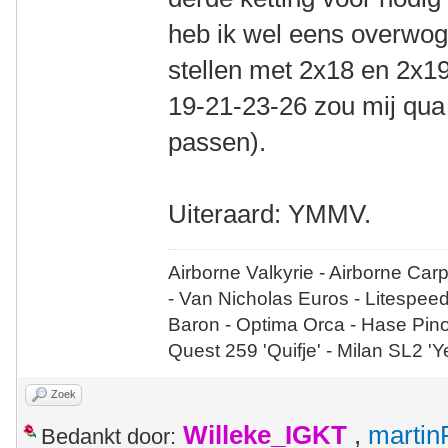
heb ik wel eens overwog
stellen met 2x18 en 2x19
19-21-23-26 zou mij qua 
passen).
Uiteraard: YMMV.
Airborne Valkyrie - Airborne Car
- Van Nicholas Euros - Litespee
Baron - Optima Orca - Hase Pin
Quest 259 'Quifje' - Milan SL2 '
Zoek
Willeke_IGKT
,
martin
Bedankt door: