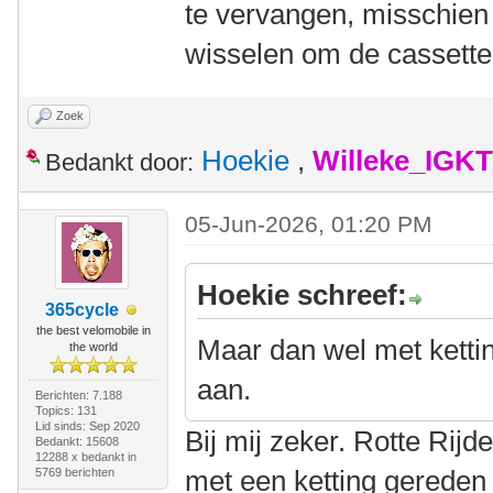
te vervangen, misschien
wisselen om de cassette
Zoek
Hoekie
,
Willeke_IGKT
Bedankt door:
05-Jun-2026, 01:20 PM
Hoekie schreef:
365cycle
the best velomobile in
Maar dan wel met ketti
the world
aan.
Berichten: 7.188
Topics: 131
Lid sinds: Sep 2020
Bij mij zeker. Rotte Rij
Bedankt: 15608
12288 x bedankt in
met een ketting gereden
5769 berichten