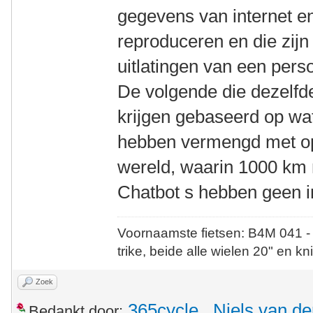
gegevens van internet en
reproduceren en die zij
uitlatingen van een pers
De volgende die dezelfd
krijgen gebaseerd op wat
hebben vermengd met opv
wereld, waarin 1000 km m
Chatbot s hebben geen i
Voornaamste fietsen: B4M 041 -
trike, beide alle wielen 20" en kn
Zoek
365cycle
,
Niels van de
Bedankt door: