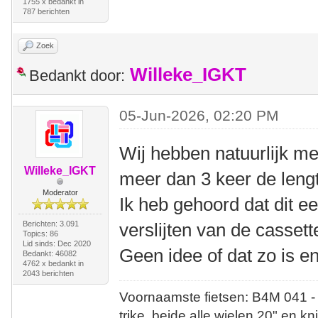
1755 x bedankt in
787 berichten
Zoek
Willeke_IGKT
Bedankt door:
05-Jun-2026, 02:20 PM
Wij hebben natuurlijk mee
Willeke_IGKT
meer dan 3 keer de lengt
Moderator
Ik heb gehoord dat dit ee
Berichten: 3.091
verslijten van de cassett
Topics: 86
Lid sinds: Dec 2020
Geen idee of dat zo is en
Bedankt: 46082
4762 x bedankt in
2043 berichten
Voornaamste fietsen: B4M 041 -
trike, beide alle wielen 20" en kn