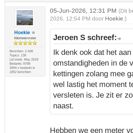
05-Jun-2026, 12:31 PM
(Dit 
2026, 12:54 PM door
Hoekie
.)
Hoekie
Jeroen S schreef:
Kilometervreter
Ik denk ook dat het aan
Berichten: 2.408
Topics: 138
Lid sinds: May 2018
omstandigheden in de v
Bedankt: 8788
3994 x bedankt in
kettingen zolang mee g
1852 berichten
wel lastig het moment t
versleten is. Je zit er
naast.
Hebben we een meter voo