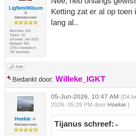
Nee, heb onlangs gewis
LigfietsWilsum
Ketting zat er al op toe
Kilometervreter
lang al..
Berichten: 831
Topics: 19
Lid sinds: Jan 2023
Bedankt: 909
1755 x bedankt in
787 berichten
Zoek
Willeke_IGKT
Bedankt door:
05-Jun-2026, 10:47 AM
(Dit b
2026, 05:29 PM door
Hoekie
.)
Hoekie
Tijanus schreef:
Kilometervreter