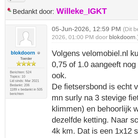
Willeke_IGKT
Bedankt door:
05-Jun-2026, 12:59 PM
(Dit 
2026, 01:00 PM door
blokdoorn
.
Volgens velomobiel.nl k
blokdoorn
Toerder
0,75 of 1.0 aangeeft nog 
Berichten: 524
ook.
Topics: 10
Lid sinds: Mar 2021
De fietsersbond is echt v
Bedankt: 206
1189 x bedankt in 505
berichten
mn surly na 3 stevige fi
klimmen) en behoorlijk w
dezelfde ketting. Naar s
4k km. Dat is een 1x12