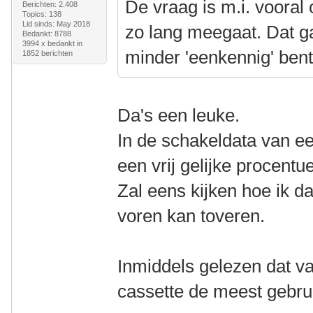
De vraag is m.i. vooral 
Berichten: 2.408
Topics: 138
Lid sinds: May 2018
zo lang meegaat. Dat ga
Bedankt: 8788
3994 x bedankt in
minder 'eenkennig' bent
1852 berichten
Da's een leuke.
In de schakeldata van een 
een vrij gelijke procentu
Zal eens kijken hoe ik da
voren kan toveren.
Inmiddels gelezen dat va
cassette de meest gebrui