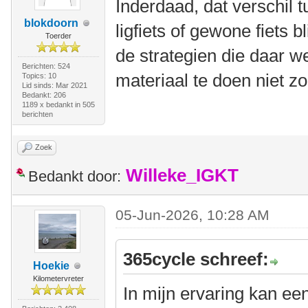
Inderdaad, dat verschil 
blokdoorn
ligfiets of gewone fiets 
Toerder
de strategien die daar we
Berichten: 524
materiaal te doen niet zo
Topics: 10
Lid sinds: Mar 2021
Bedankt: 206
1189 x bedankt in 505
berichten
Zoek
Willeke_IGKT
Bedankt door:
05-Jun-2026, 10:28 AM
365cycle schreef:
Hoekie
Kilometervreter
In mijn ervaring kan ee