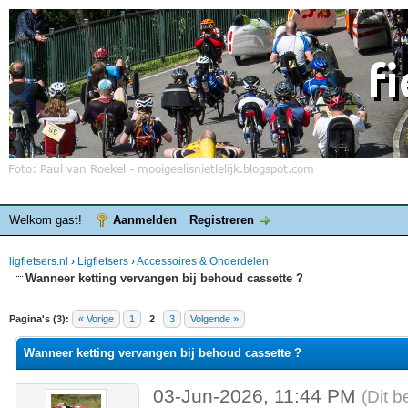
Welkom gast!
Aanmelden
Registreren
ligfietsers.nl
›
Ligfietsers
›
Accessoires & Onderdelen
Wanneer ketting vervangen bij behoud cassette ?
elde waardering is 0
Pagina's (3):
« Vorige
1
2
3
Volgende »
Wanneer ketting vervangen bij behoud cassette ?
03-Jun-2026, 11:44 PM
(Dit b