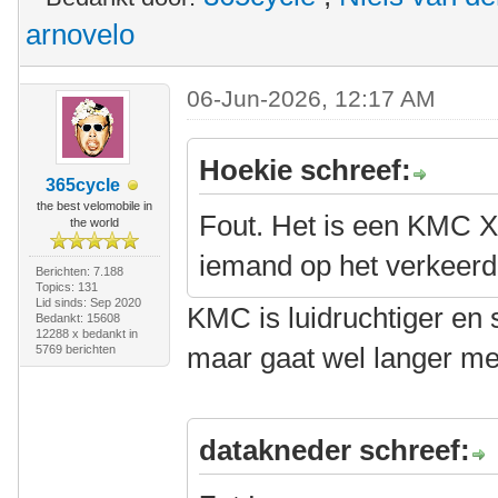
arnovelo
06-Jun-2026, 12:17 AM
Hoekie schreef:
365cycle
the best velomobile in
Fout. Het is een KMC X
the world
iemand op het verkeerd
Berichten: 7.188
Topics: 131
Lid sinds: Sep 2020
KMC is luidruchtiger en 
Bedankt: 15608
12288 x bedankt in
maar gaat wel langer m
5769 berichten
datakneder schreef: