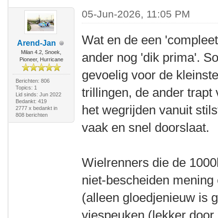
05-Jun-2026, 11:05 PM
Wat en de een 'compleet 
Arend-Jan
Milan 4.2, Snoek,
ander nog 'dik prima'. 
Pioneer, Hurricane
gevoelig voor de kleinst
Berichten: 806
Topics: 1
trillingen, de ander trapt 
Lid sinds: Jun 2022
Bedankt: 419
het wegrijden vanuit stil
2777 x bedankt in
808 berichten
vaak en snel doorslaat.
Wielrenners die de 1000k
niet-bescheiden mening 
(alleen gloedjenieuw is 
viespeuken (lekker door 