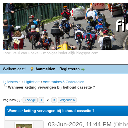
Welkom gast!
Aanmelden
Registreren
ligfietsers.nl
›
Ligfietsers
›
Accessoires & Onderdelen
Wanneer ketting vervangen bij behoud cassette ?
elde waardering is 0
Pagina's (3):
« Vorige
1
2
3
Volgende »
Wanneer ketting vervangen bij behoud cassette ?
03-Jun-2026, 11:44 PM
(Dit b