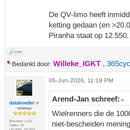
De QV-limo heeft inmidd
ketting gedaan (en >20.0
Piranha staat op 12.550
Zoek
Willeke_IGKT
,
365cyc
Bedankt door:
05-Jun-2026, 11:19 PM
Arend-Jan schreef:
datakneder
WAWelaar
Wielrenners die de 1000
Berichten: 1.312
niet-bescheiden mening
Topics: 32
Lid sinds: Jul 2021