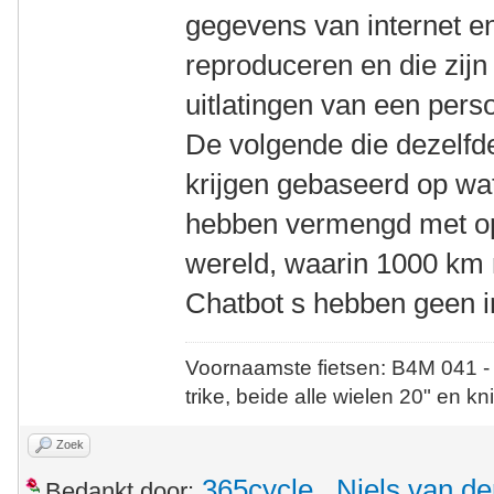
gegevens van internet en
reproduceren en die zij
uitlatingen van een pers
De volgende die dezelfd
krijgen gebaseerd op wat
hebben vermengd met opv
wereld, waarin 1000 km m
Chatbot s hebben geen i
Voornaamste fietsen: B4M 041 -
trike, beide alle wielen 20" en kn
Zoek
365cycle
,
Niels van de
Bedankt door: