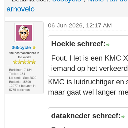
arnovelo
06-Jun-2026, 12:17 AM
Hoekie schreef:
365cycle
the best velomobile in
Fout. Het is een KMC X
the world
iemand op het verkeerd
Berichten: 7.184
Topics: 131
Lid sinds: Sep 2020
KMC is luidruchtiger en 
Bedankt: 15599
12277 x bedankt in
maar gaat wel langer m
5765 berichten
datakneder schreef: