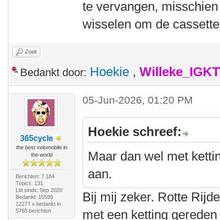
te vervangen, misschien
wisselen om de cassette
Zoek
Hoekie
,
Willeke_IGKT
Bedankt door:
05-Jun-2026, 01:20 PM
Hoekie schreef:
365cycle
the best velomobile in
Maar dan wel met ketti
the world
aan.
Berichten: 7.184
Topics: 131
Lid sinds: Sep 2020
Bij mij zeker. Rotte Rij
Bedankt: 15599
12277 x bedankt in
met een ketting gereden
5765 berichten