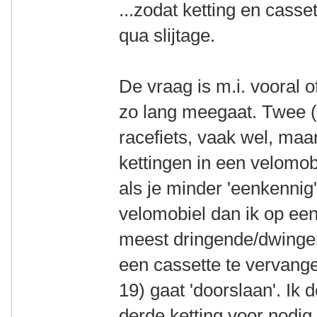
...zodat ketting en casset
qua slijtage.
De vraag is m.i. vooral o
zo lang meegaat. Twee (
racefiets, vaak wel, maar
kettingen in een velomob
als je minder 'eenkennig'
velomobiel dan ik op een
meest dringende/dwingend
een cassette te vervange
19) gaat 'doorslaan'. Ik d
derde ketting voor nodig