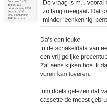
De vraag is m.i. vooral 
Berichten: 2.405
Topics: 138
Lid sinds: May 2018
zo lang meegaat. Dat ga
Bedankt: 8785
3990 x bedankt in
minder 'eenkennig' bent
1849 berichten
Da's een leuke.
In de schakeldata van een 
een vrij gelijke procentu
Zal eens kijken hoe ik da
voren kan toveren.
Inmiddels gelezen dat va
cassette de meest gebrui