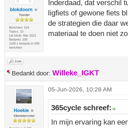
Inderdaad, dat verschil 
blokdoorn
ligfiets of gewone fiets 
Toerder
de strategien die daar we
Berichten: 524
materiaal te doen niet zo
Topics: 10
Lid sinds: Mar 2021
Bedankt: 206
1189 x bedankt in 505
berichten
Zoek
Willeke_IGKT
Bedankt door:
05-Jun-2026, 10:28 AM
365cycle schreef:
Hoekie
Kilometervreter
In mijn ervaring kan ee