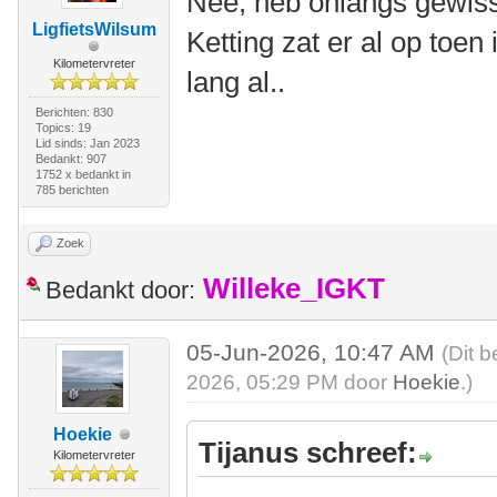
Nee, heb onlangs gewis
LigfietsWilsum
Ketting zat er al op toe
Kilometervreter
lang al..
Berichten: 830
Topics: 19
Lid sinds: Jan 2023
Bedankt: 907
1752 x bedankt in
785 berichten
Zoek
Willeke_IGKT
Bedankt door:
05-Jun-2026, 10:47 AM
(Dit b
2026, 05:29 PM door
Hoekie
.)
Hoekie
Tijanus schreef:
Kilometervreter