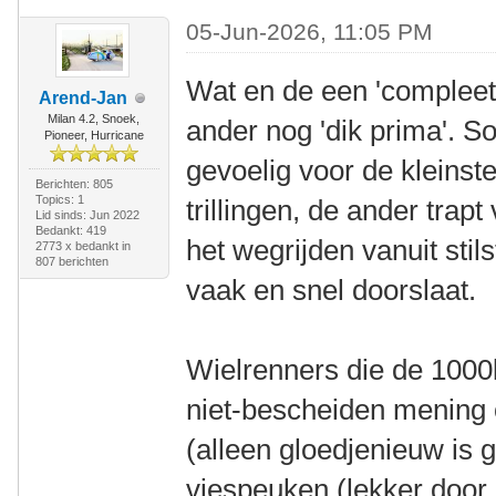
05-Jun-2026, 11:05 PM
Wat en de een 'compleet 
Arend-Jan
Milan 4.2, Snoek,
ander nog 'dik prima'. 
Pioneer, Hurricane
gevoelig voor de kleinst
Berichten: 805
Topics: 1
trillingen, de ander trapt 
Lid sinds: Jun 2022
Bedankt: 419
het wegrijden vanuit stil
2773 x bedankt in
807 berichten
vaak en snel doorslaat.
Wielrenners die de 1000k
niet-bescheiden mening 
(alleen gloedjenieuw is 
viespeuken (lekker door 