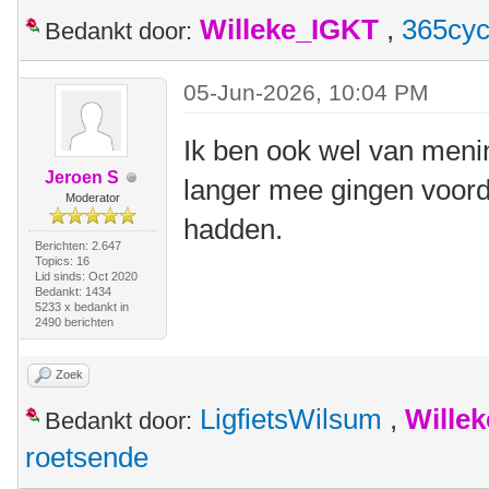
Willeke_IGKT
,
365cyc
Bedankt door:
05-Jun-2026, 10:04 PM
Ik ben ook wel van menin
Jeroen S
langer mee gingen voord
Moderator
hadden.
Berichten: 2.647
Topics: 16
Lid sinds: Oct 2020
Bedankt: 1434
5233 x bedankt in
2490 berichten
Zoek
LigfietsWilsum
,
Wille
Bedankt door:
roetsende