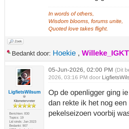
In words of others,
Wisdom blooms, forums unite,
Quoted love takes flight.
Zoek
Hoekie
,
Willeke_IGKT
Bedankt door:
05-Jun-2026, 02:00 PM
(Dit 
2026, 03:16 PM door
LigfietsWi
Op de openligger ging 
LigfietsWilsum
dan rekte ik het nog een b
Kilometervreter
pekelseizoen voorbij wa
Berichten: 830
Topics: 19
Lid sinds: Jan 2023
Bedankt: 907