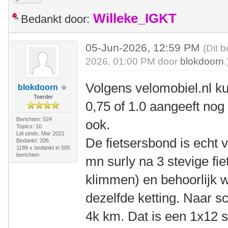
Willeke_IGKT
Bedankt door:
05-Jun-2026, 12:59 PM
(Dit 
2026, 01:00 PM door
blokdoorn
.
Volgens velomobiel.nl k
blokdoorn
Toerder
0,75 of 1.0 aangeeft nog 
Berichten: 524
ook.
Topics: 10
Lid sinds: Mar 2021
De fietsersbond is echt v
Bedankt: 206
1189 x bedankt in 505
berichten
mn surly na 3 stevige fi
klimmen) en behoorlijk w
dezelfde ketting. Naar s
4k km. Dat is een 1x12