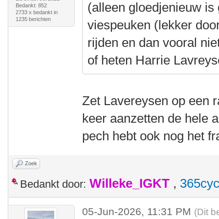
(alleen gloedjenieuw is
Bedankt: 852
2733 x bedankt in
1235 berichten
viespeuken (lekker doo
rijden en dan vooral n
of heten Harrie Lavre
Zet Lavereysen op een ra
keer aanzetten de hele aa
pech hebt ook nog het 
Zoek
Willeke_IGKT
,
365cyc
Bedankt door:
05-Jun-2026, 11:31 PM
(Dit b