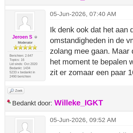
05-Jun-2026, 07:40 AM
Ik denk ook dat het aan 
Jeroen S
omstandigheden in de vm 
Moderator
zolang mee gaan. Maar d
Berichten: 2.647
het moment te bepalen wa
Topics: 16
Lid sinds: Oct 2020
Bedankt: 1434
zit er zomaar een paar 
5233 x bedankt in
2490 berichten
Zoek
Willeke_IGKT
Bedankt door:
05-Jun-2026, 09:52 AM