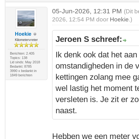
05-Jun-2026, 12:31 PM
(Dit 
2026, 12:54 PM door
Hoekie
.)
Hoekie
Jeroen S schreef:
Kilometervreter
Ik denk ook dat het aan
Berichten: 2.405
Topics: 138
Lid sinds: May 2018
omstandigheden in de v
Bedankt: 8785
3990 x bedankt in
kettingen zolang mee g
1849 berichten
wel lastig het moment t
versleten is. Je zit er
naast.
Hebben we een meter voo