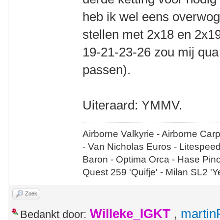
heb ik wel eens overwog
stellen met 2x18 en 2x19
19-21-23-26 zou mij qua 
passen).
Uiteraard: YMMV.
Airborne Valkyrie - Airborne Car
- Van Nicholas Euros - Litespee
Baron - Optima Orca - Hase Pin
Quest 259 'Quifje' - Milan SL2 '
Zoek
Willeke_IGKT
,
martin
Bedankt door: