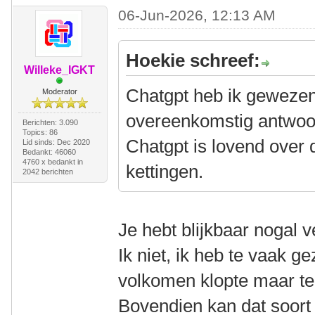
06-Jun-2026, 12:13 AM
Hoekie schreef:
Willeke_IGKT
Chatgpt heb ik gewezen
Moderator
overeenkomstig antwoo
Berichten: 3.090
Topics: 86
Chatgpt is lovend over
Lid sinds: Dec 2020
Bedankt: 46060
4760 x bedankt in
kettingen.
2042 berichten
Je hebt blijkbaar nogal 
Ik niet, ik heb te vaak g
volkomen klopte maar te
Bovendien kan dat soort