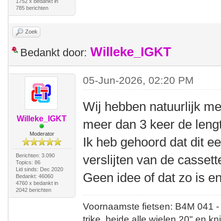
1752 x bedankt in
785 berichten
Zoek
Willeke_IGKT
Bedankt door:
05-Jun-2026, 02:20 PM
Wij hebben natuurlijk mee
Willeke_IGKT
meer dan 3 keer de lengt
Moderator
Ik heb gehoord dat dit ee
Berichten: 3.090
verslijten van de cassett
Topics: 86
Lid sinds: Dec 2020
Geen idee of dat zo is en
Bedankt: 46060
4760 x bedankt in
2042 berichten
Voornaamste fietsen: B4M 041 -
trike, beide alle wielen 20" en kn