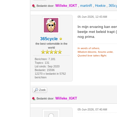
Willeke_IGKT
,
martinR
,
Hoekie
,
365c
Bedankt door:
05-Jun-2026, 12:43 AM
In mijn ervaring kan ee
beetje met beleid trapt 
nog prima.
365cycle
the best velomobile in the
world
In words of others,
Wisdom blooms, forums unite,
Quoted love takes flight.
Berichten: 7.181
Topics: 131
Lid sinds: Sep 2020
Bedankt: 15596
12270 x bedankt in 5762
berichten
Zoek
Willeke_IGKT
Bedankt door:
05-Jun-2026, 07:40 AM