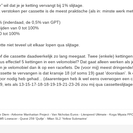
e"
wil dat je je ketting vervangt bij 1% slijtage.
ilt verstoken per cassette is de meest praktische (als in: minste werk m
50% (inderdaad, de 0,5% van GPT)
rijden van 0 tot 100%
50 tot 100%
tte niet teveel uit elkaar lopen qua slijtage.
 of die cassette daadwerkelijk zo lang meegaat. Twee (enkele) kettingen
us effectief 5 kettingen in een velomobiel? Dat gaat alleen werken als 
in je velomobiel dan ik op een racefiets. De (voor mij) meest dringende
assette te vervangen is dat kransje 18 (of soms 19) gaat 'doorslaan'. Ik 
 voor nodig heb gehad... (daarentegen heb ik wel eens overwogen een 
9, iets als 13-15-17-18-18-19-19-21-23-26 zou mij qua cassetteslijtag
rpe Diem - Airborne Manhattan Project - Van Nicholas Euros - Litespeed Ultimate - Koga Miyata FP
M5 Lowracer - Quest 259 'Quifje' - Milan SL2 'Yellow Submarine'