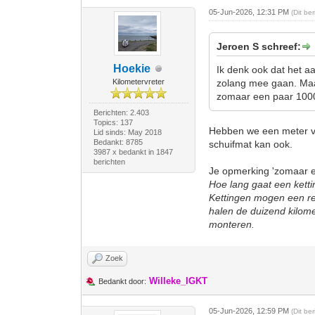
05-Jun-2026, 12:31 PM
(Dit be
Jeroen S schreef:
Hoekie
Ik denk ook dat het a
Kilometervreter
zolang mee gaan. Maar
zomaar een paar 100
Berichten: 2.403
Topics: 137
Hebben we een meter voo
Lid sinds: May 2018
Bedankt: 8785
schuifmat kan ook.
3987 x bedankt in 1847
berichten
Je opmerking 'zomaar ee
Hoe lang gaat een ketti
Kettingen mogen een red
halen de duizend kilome
monteren.
Zoek
Willeke_IGKT
Bedankt door:
05-Jun-2026, 12:59 PM
(Dit be