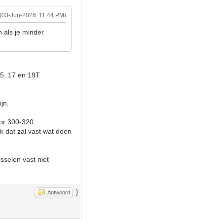
(03-Jun-2026, 11:44 PM)
n als je minder
15, 17 en 19T.
jn.
oor 300-320.
k dat zal vast wat doen
isselen vast niet
}
Antwoord