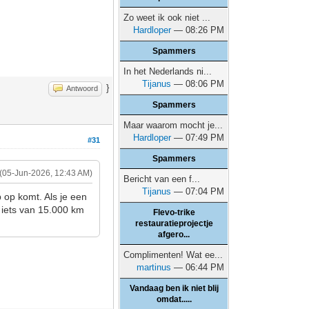
Zo weet ik ook niet ...
Hardloper
— 08:26 PM
Spammers
In het Nederlands ni...
Tijanus
— 08:06 PM
}
Antwoord
Spammers
Maar waarom mocht je...
Hardloper
— 07:49 PM
#31
Spammers
(05-Jun-2026, 12:43 AM)
Bericht van een f...
Tijanus
— 07:04 PM
 op komt. Als je een
a iets van 15.000 km
Flevo-trike
restauratieprojectje
afgero...
Complimenten! Wat ee...
martinus
— 06:44 PM
Vandaag ben ik niet blij
omdat.....