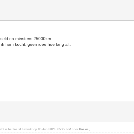
sseld na minstens 25000km.
n ik hem kocht, geen idee hoe lang al..
richt is het laatst bewerkt op 05-Jun-2026, 05:29 PM door
Hoekie
.)