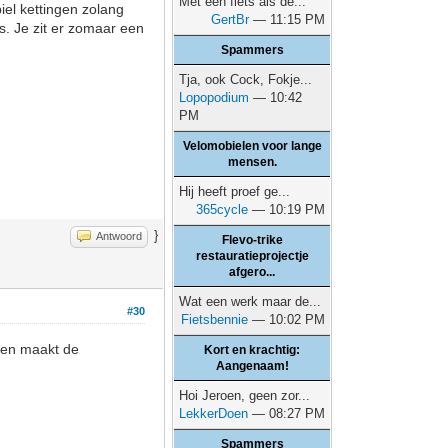
Met een fiets als de...
iel kettingen zolang
GertBr
— 11:15 PM
s. Je zit er zomaar een
Spammers
Tja, ook Cock, Fokje...
Lopopodium
— 10:42
PM
Velomobielen voor lange
mensen.
Hij heeft proef ge...
365cycle
— 10:19 PM
}
Antwoord
Flevo-trike
restauratieprojectje
afgero...
Wat een werk maar de...
#30
Fietsbennie
— 10:02 PM
m en maakt de
Kort en krachtig:
Aangenaam!
Hoi Jeroen, geen zor...
LekkerDoen
— 08:27 PM
Spammers