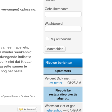
plaatsen.
Gebruikersnaam:
et vervangen) oplossing:
Wachtwoord:
Mij onthouden
 van een racefiets,
je minder 'eenkennig'
/dwingende indicatie
denk niet dat ik daar
Nieuwe berichten
cassette samen te
e nog het beste
Spammers
Vergeet Dick niet…...
qv-tester
— 08:25 AM
Flevo-trike
restauratieprojectje
C - Optima Baron - Optima Orca
afgero...
Woow dat ziet er goe...
}
Antwoord
ligfietsshop
— 07:49 AM