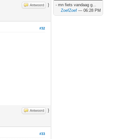
}
- mn fiets vandaag g...
Antwoord
ZoefZoef
— 06:28 PM
#32
}
Antwoord
#33