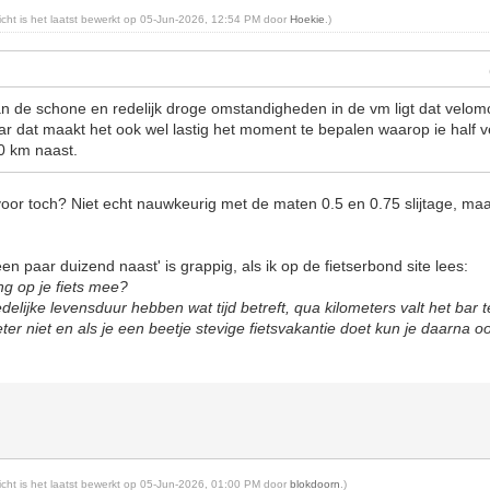
richt is het laatst bewerkt op 05-Jun-2026, 12:54 PM door
Hoekie
.)
an de schone en redelijk droge omstandigheden in de vm ligt dat velomo
 dat maakt het ook wel lastig het moment te bepalen waarop ie half vers
0 km naast.
r toch? Niet echt nauwkeurig met de maten 0.5 en 0.75 slijtage, maar
n paar duizend naast' is grappig, als ik op de fietserbond site lees:
ng op je fiets mee?
elijke levensduur hebben wat tijd betreft, qua kilometers valt het bar 
ter niet en als je een beetje stevige fietsvakantie doet kun je daarna o
richt is het laatst bewerkt op 05-Jun-2026, 01:00 PM door
blokdoorn
.)