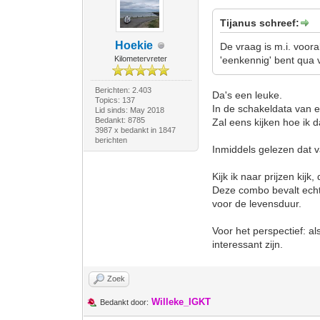
Tijanus schreef:
Hoekie
De vraag is m.i. voora
Kilometervreter
'eenkennig' bent qua v
Berichten: 2.403
Da's een leuke.
Topics: 137
In de schakeldata van ee
Lid sinds: May 2018
Bedankt: 8785
Zal eens kijken hoe ik 
3987 x bedankt in 1847
berichten
Inmiddels gelezen dat v
Kijk ik naar prijzen kij
Deze combo bevalt echt 
voor de levensduur.
Voor het perspectief: al
interessant zijn.
Zoek
Willeke_IGKT
Bedankt door: