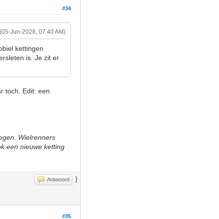
#34
(05-Jun-2026, 07:40 AM)
biel kettingen
leten is. Je zit er
 toch. Edit: een
tegen. Wielrenners
ok een nieuwe ketting
}
Antwoord
#35