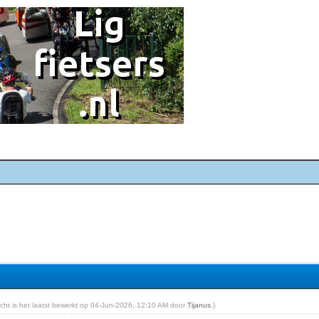
richt is het laatst bewerkt op 04-Jun-2026, 12:10 AM door
Tijanus
.)