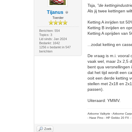
Tsja,
"de kettingindustri
Als jij twee kettingen w
Tijanus
Toerder
Ketting A inrijden tot 
Ketting B inrijden en op
Berichten: 554
Ketting A oprijden van 
Topics: 3
Lid sinds: Jan 2024
Bedankt: 1642
...zodat ketting en casse
1256 x bedankt in 547
berichten
De vraag is m.i. vooral
vaak wel, maar 2x 2,5 d
bent qua versnellingen 
dat het tijd wordt een c
ooit een derde ketting
stellen met 2x18 en 2x1
passen).
Uiteraard: YMMV.
Airborne Valkyrie - Airborne Ca
- Hase Pino - HP Gekko 20 FX - 
Zoek