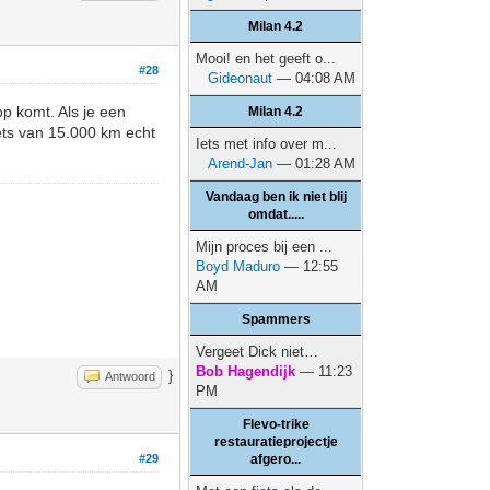
Milan 4.2
Mooi! en het geeft o...
#28
Gideonaut
— 04:08 AM
p komt. Als je een
Milan 4.2
 iets van 15.000 km echt
Iets met info over m...
Arend-Jan
— 01:28 AM
Vandaag ben ik niet blij
omdat.....
Mijn proces bij een ...
Boyd Maduro
— 12:55
AM
Spammers
Vergeet Dick niet…
Bob Hagendijk
— 11:23
}
Antwoord
PM
Flevo-trike
restauratieprojectje
#29
afgero...