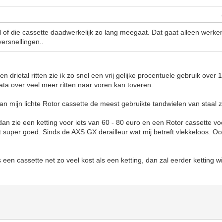
l of die cassette daadwerkelijk zo lang meegaat. Dat gaat alleen werke
ersnellingen..
n drietal ritten zie ik zo snel een vrij gelijke procentuele gebruik over 
data over veel meer ritten naar voren kan toveren.
an mijn lichte Rotor cassette de meest gebruikte tandwielen van staal zi
k, dan zie een ketting voor iets van 60 - 80 euro en een Rotor cassette v
super goed. Sinds de AXS GX derailleur wat mij betreft vlekkeloos. Oo
s een cassette net zo veel kost als een ketting, dan zal eerder ketting w