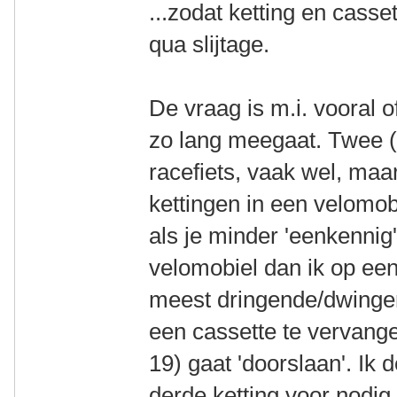
...zodat ketting en casset
qua slijtage.
De vraag is m.i. vooral o
zo lang meegaat. Twee (
racefiets, vaak wel, maar
kettingen in een velomob
als je minder 'eenkennig'
velomobiel dan ik op een
meest dringende/dwingend
een cassette te vervange
19) gaat 'doorslaan'. Ik d
derde ketting voor nodig