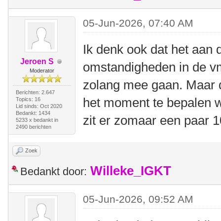
05-Jun-2026, 07:40 AM
Ik denk ook dat het aan 
Jeroen S
omstandigheden in de vm 
Moderator
zolang mee gaan. Maar d
Berichten: 2.647
het moment te bepalen wa
Topics: 16
Lid sinds: Oct 2020
Bedankt: 1434
zit er zomaar een paar 
5233 x bedankt in
2490 berichten
Zoek
Willeke_IGKT
Bedankt door:
05-Jun-2026, 09:52 AM