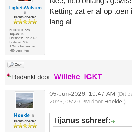
Nee, heb onlangs gewis
LigfietsWilsum
Ketting zat er al op toe
Kilometervreter
lang al..
Berichten: 830
Topics: 19
Lid sinds: Jan 2023
Bedankt: 907
1752 x bedankt in
785 berichten
Zoek
Willeke_IGKT
Bedankt door:
05-Jun-2026, 10:47 AM
(Dit b
2026, 05:29 PM door
Hoekie
.)
Hoekie
Tijanus schreef:
Kilometervreter