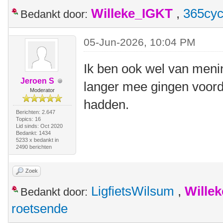
Willeke_IGKT
,
365cyc
Bedankt door:
05-Jun-2026, 10:04 PM
Ik ben ook wel van menin
Jeroen S
langer mee gingen voord
Moderator
hadden.
Berichten: 2.647
Topics: 16
Lid sinds: Oct 2020
Bedankt: 1434
5233 x bedankt in
2490 berichten
Zoek
LigfietsWilsum
,
Wille
Bedankt door:
roetsende