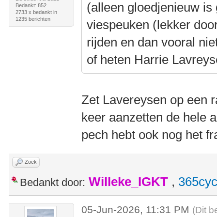
(alleen gloedjenieuw is
Bedankt: 852
2733 x bedankt in
1235 berichten
viespeuken (lekker doo
rijden en dan vooral n
of heten Harrie Lavre
Zet Lavereysen op een ra
keer aanzetten de hele aa
pech hebt ook nog het 
Zoek
Willeke_IGKT
,
365cyc
Bedankt door:
05-Jun-2026, 11:31 PM
(Dit b