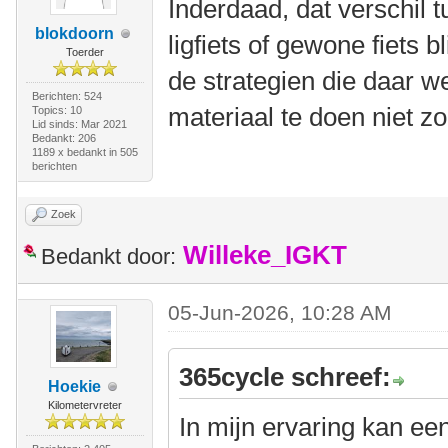
Inderdaad, dat verschil 
blokdoorn
ligfiets of gewone fiets 
Toerder
de strategien die daar we
Berichten: 524
materiaal te doen niet zo
Topics: 10
Lid sinds: Mar 2021
Bedankt: 206
1189 x bedankt in 505
berichten
Zoek
Willeke_IGKT
Bedankt door:
05-Jun-2026, 10:28 AM
365cycle schreef:
Hoekie
Kilometervreter
In mijn ervaring kan ee