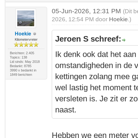
05-Jun-2026, 12:31 PM
(Dit 
2026, 12:54 PM door
Hoekie
.)
Hoekie
Jeroen S schreef:
Kilometervreter
Ik denk ook dat het aan
Berichten: 2.405
Topics: 138
Lid sinds: May 2018
omstandigheden in de v
Bedankt: 8785
3990 x bedankt in
kettingen zolang mee g
1849 berichten
wel lastig het moment t
versleten is. Je zit er
naast.
Hebben we een meter voo