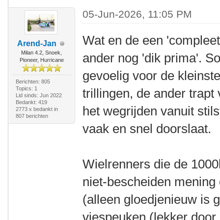
05-Jun-2026, 11:05 PM
Wat en de een 'compleet 
Arend-Jan
Milan 4.2, Snoek,
ander nog 'dik prima'. 
Pioneer, Hurricane
gevoelig voor de kleinst
Berichten: 805
Topics: 1
trillingen, de ander trapt 
Lid sinds: Jun 2022
Bedankt: 419
het wegrijden vanuit stil
2773 x bedankt in
807 berichten
vaak en snel doorslaat.
Wielrenners die de 1000k
niet-bescheiden mening 
(alleen gloedjenieuw is 
viespeuken (lekker door 