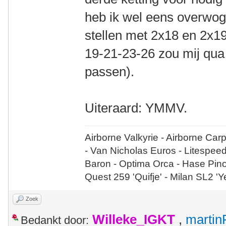
heb ik wel eens overwog
stellen met 2x18 en 2x19
19-21-23-26 zou mij qua 
passen).
Uiteraard: YMMV.
Airborne Valkyrie - Airborne Car
- Van Nicholas Euros - Litespee
Baron - Optima Orca - Hase Pin
Quest 259 'Quifje' - Milan SL2 '
Zoek
Willeke_IGKT
,
martin
Bedankt door: