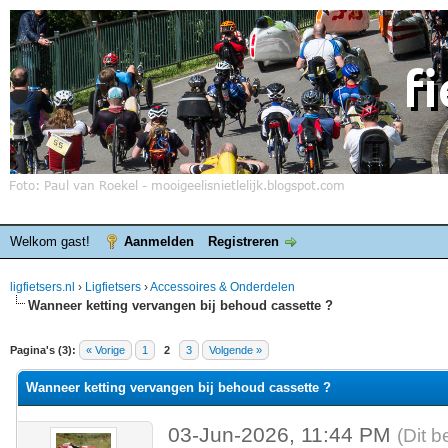
Welkom gast!
Aanmelden
Registreren
ligfietsers.nl
›
Ligfietsers
›
Accessoires & Onderdelen
Wanneer ketting vervangen bij behoud cassette ?
elde waardering is 0
Pagina's (3):
« Vorige
1
2
3
Volgende »
Wanneer ketting vervangen bij behoud cassette ?
03-Jun-2026, 11:44 PM
(Dit b