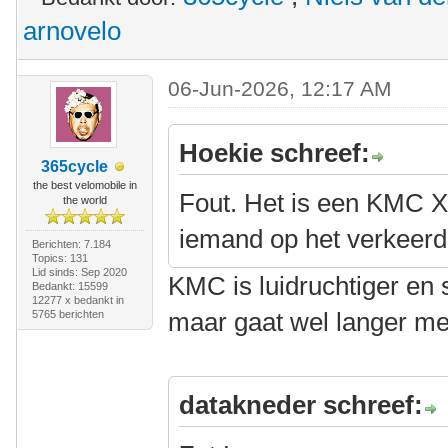
arnovelo
06-Jun-2026, 12:17 AM
Hoekie schreef:
365cycle
the best velomobile in
Fout. Het is een KMC X
the world
iemand op het verkeerd
Berichten: 7.184
Topics: 131
Lid sinds: Sep 2020
KMC is luidruchtiger en 
Bedankt: 15599
12277 x bedankt in
maar gaat wel langer m
5765 berichten
datakneder schreef: