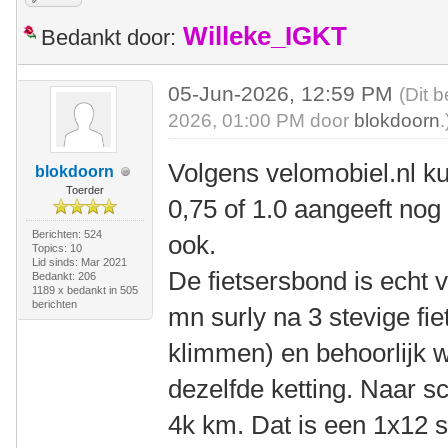
Willeke_IGKT
Bedankt door:
05-Jun-2026, 12:59 PM
(Dit 
2026, 01:00 PM door
blokdoorn
.
Volgens velomobiel.nl k
blokdoorn
Toerder
0,75 of 1.0 aangeeft nog 
Berichten: 524
ook.
Topics: 10
Lid sinds: Mar 2021
De fietsersbond is echt v
Bedankt: 206
1189 x bedankt in 505
berichten
mn surly na 3 stevige fi
klimmen) en behoorlijk w
dezelfde ketting. Naar s
4k km. Dat is een 1x12