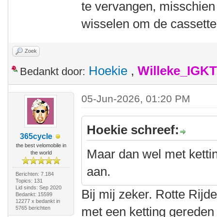
te vervangen, misschien
wisselen om de cassette
Zoek
Hoekie
,
Willeke_IGKT
Bedankt door:
05-Jun-2026, 01:20 PM
Hoekie schreef:
365cycle
the best velomobile in
Maar dan wel met ketti
the world
aan.
Berichten: 7.184
Topics: 131
Lid sinds: Sep 2020
Bij mij zeker. Rotte Rij
Bedankt: 15599
12277 x bedankt in
met een ketting gereden
5765 berichten