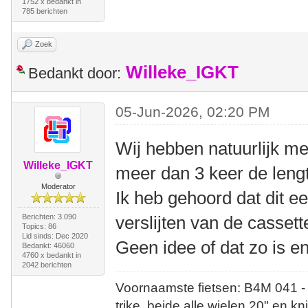
1752 x bedankt in
785 berichten
Zoek
Willeke_IGKT
Bedankt door:
05-Jun-2026, 02:20 PM
Wij hebben natuurlijk mee
Willeke_IGKT
meer dan 3 keer de lengt
Moderator
Ik heb gehoord dat dit ee
Berichten: 3.090
verslijten van de cassett
Topics: 86
Lid sinds: Dec 2020
Geen idee of dat zo is en
Bedankt: 46060
4760 x bedankt in
2042 berichten
Voornaamste fietsen: B4M 041 -
trike, beide alle wielen 20" en kn