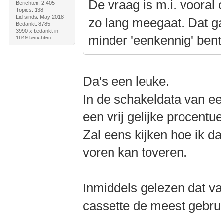
De vraag is m.i. vooral 
Berichten: 2.405
Topics: 138
Lid sinds: May 2018
zo lang meegaat. Dat ga
Bedankt: 8785
3990 x bedankt in
minder 'eenkennig' bent
1849 berichten
Da's een leuke.
In de schakeldata van een 
een vrij gelijke procentu
Zal eens kijken hoe ik da
voren kan toveren.
Inmiddels gelezen dat va
cassette de meest gebrui