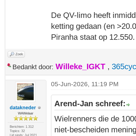
De QV-limo heeft inmidd
ketting gedaan (en >20.0
Piranha staat op 12.550
Zoek
Willeke_IGKT
,
365cyc
Bedankt door:
05-Jun-2026, 11:19 PM
Arend-Jan schreef:
datakneder
WAWelaar
Wielrenners die de 1000
Berichten: 1.312
niet-bescheiden mening
Topics: 32
Lid sinds: Jul 2021