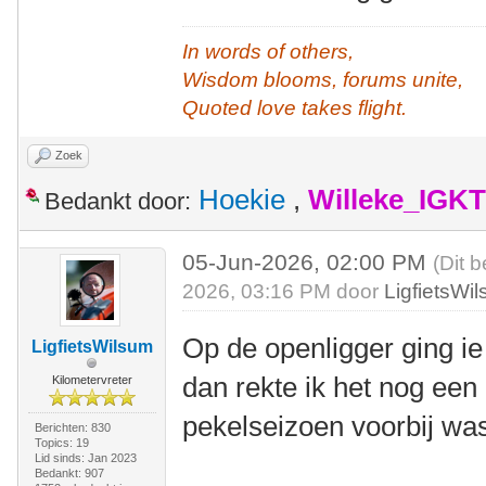
In words of others,
Wisdom blooms, forums unite,
Quoted love takes flight.
Zoek
Hoekie
,
Willeke_IGKT
Bedankt door:
05-Jun-2026, 02:00 PM
(Dit 
2026, 03:16 PM door
LigfietsWi
Op de openligger ging 
LigfietsWilsum
dan rekte ik het nog een b
Kilometervreter
pekelseizoen voorbij wa
Berichten: 830
Topics: 19
Lid sinds: Jan 2023
Bedankt: 907