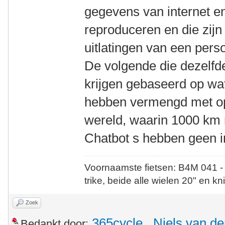
gegevens van internet en
reproduceren en die zij
uitlatingen van een pers
De volgende die dezelfd
krijgen gebaseerd op wat
hebben vermengd met opv
wereld, waarin 1000 km m
Chatbot s hebben geen i
Voornaamste fietsen: B4M 041 -
trike, beide alle wielen 20" en kn
Zoek
365cycle
,
Niels van de
Bedankt door: