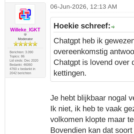
06-Jun-2026, 12:13 AM
Hoekie schreef:
Willeke_IGKT
Chatgpt heb ik gewezen
Moderator
overeenkomstig antwoo
Berichten: 3.090
Topics: 86
Chatgpt is lovend over
Lid sinds: Dec 2020
Bedankt: 46060
4760 x bedankt in
kettingen.
2042 berichten
Je hebt blijkbaar nogal 
Ik niet, ik heb te vaak g
volkomen klopte maar te
Bovendien kan dat soort