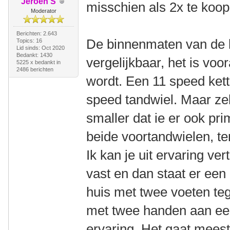
Jeroen S
misschien als 2x te koo
Moderator
Berichten: 2.643
De binnenmaten van de k
Topics: 16
Lid sinds: Oct 2020
Bedankt: 1430
vergelijkbaar, het is voo
5225 x bedankt in
2486 berichten
wordt. Een 11 speed ket
speed tandwiel. Maar zel
smaller dat ie er ook pr
beide voortandwielen, ter
Ik kan je uit ervaring ver
vast en dan staat er een
huis met twee voeten te
met twee handen aan een
ervaring. Het gaat meest