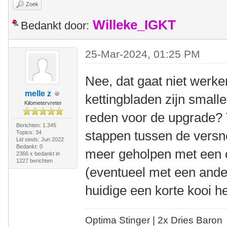
Zoek
Willeke_IGKT
Bedankt door:
25-Mar-2024, 01:25 PM
Nee, dat gaat niet werke
melle z
kettingbladen zijn small
Kilometervreter
reden voor de upgrade? T
Berichten: 1.345
stappen tussen de versne
Topics: 34
Lid sinds: Jun 2022
Bedankt: 0
meer geholpen met een c
2366 x bedankt in
1227 berichten
(eventueel met een ander
huidige een korte kooi he
Optima Stinger |
2x Dries Baron