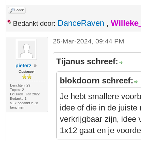
Zoek
DanceRaven
,
Willeke
Bedankt door:
25-Mar-2024, 09:44 PM
Tijanus schreef:
pieterz
Opstapper
blokdoorn schreef:
Berichten: 29
Topics: 2
Je hebt smallere voorb
Lid sinds: Jan 2022
Bedankt: 1
51 x bedankt in 28
idee of die in de juist
berichten
verkrijgbaar zijn, idee
1x12 gaat en je voorder