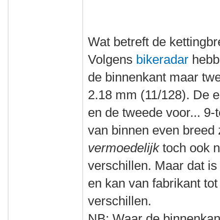
Wat betreft de kettingb
Volgens
bikeradar
hebbe
de binnenkant maar tw
2.18 mm (11/128). De ee
en de tweede voor... 9-
van binnen even breed z
vermoedelijk
toch ook ni
verschillen. Maar dat i
en kan van fabrikant tot
verschillen.
NB: Waar de binnenkant