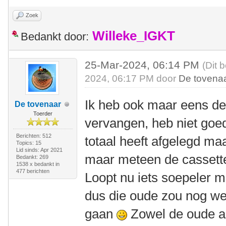
Zoek
Willeke_IGKT
Bedankt door:
25-Mar-2024, 06:14 PM
(Dit 
2024, 06:17 PM door
De tovena
Ik heb ook maar eens de
De tovenaar
Toerder
vervangen, heb niet goe
Berichten: 512
totaal heeft afgelegd ma
Topics: 15
Lid sinds: Apr 2021
maar meteen de cassett
Bedankt: 269
1538 x bedankt in
477 berichten
Loopt nu iets soepeler m
dus die oude zou nog w
gaan
Zowel de oude a