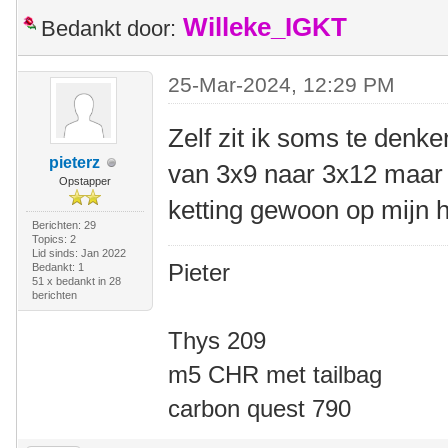
Willeke_IGKT
Bedankt door:
25-Mar-2024, 12:29 PM
Zelf zit ik soms te denk
pieterz
van 3x9 naar 3x12 maar
Opstapper
ketting gewoon op mijn 
Berichten: 29
Topics: 2
Lid sinds: Jan 2022
Pieter
Bedankt: 1
51 x bedankt in 28
berichten
Thys 209
m5 CHR met tailbag
carbon quest 790