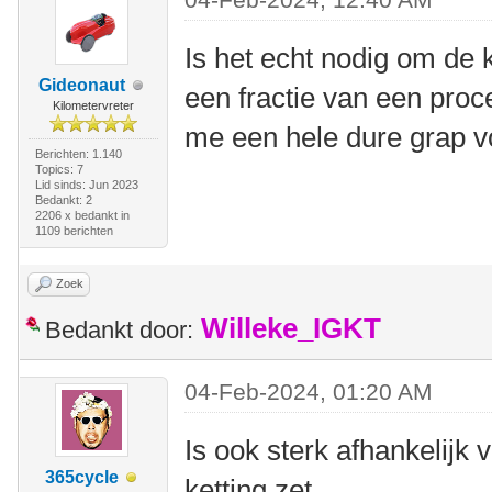
Is het echt nodig om de k
Gideonaut
een fractie van een procen
Kilometervreter
me een hele dure grap voo
Berichten: 1.140
Topics: 7
Lid sinds: Jun 2023
Bedankt: 2
2206 x bedankt in
1109 berichten
Zoek
Willeke_IGKT
Bedankt door:
04-Feb-2024, 01:20 AM
Is ook sterk afhankelijk 
365cycle
ketting zet.