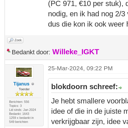
(PC 971, €10 per stuk), 
nodig, en ik had nog 2/3
dus die kon ik ook weer
Zoek
Willeke_IGKT
Bedankt door:
25-Mar-2024, 09:22 PM
Tijanus
blokdoorn schreef:
Toerder
Je hebt smallere voorbl
Berichten: 556
Topics: 3
idee of die in de juiste
Lid sinds: Jan 2024
Bedankt: 1643
1259 x bedankt in
verkrijgbaar zijn, idee 
549 berichten