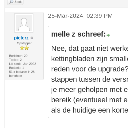
Zoek
25-Mar-2024, 02:39 PM
melle z schreef:
pieterz
Opstapper
Nee, dat gaat niet werk
Berichten: 29
kettingbladen zijn smal
Topics: 2
Lid sinds: Jan 2022
reden voor de upgrade? 
Bedankt: 1
51 x bedankt in 28
berichten
stappen tussen de versn
je meer geholpen met e
bereik (eventueel met e
als de huidige een korte