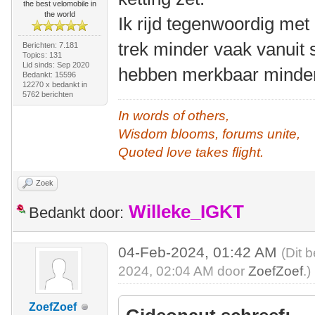
the best velomobile in
the world
Ik rijd tegenwoordig me
trek minder vaak vanuit s
Berichten: 7.181
Topics: 131
Lid sinds: Sep 2020
hebben merkbaar minder 
Bedankt: 15596
12270 x bedankt in
5762 berichten
In words of others,
Wisdom blooms, forums unite,
Quoted love takes flight.
Zoek
Willeke_IGKT
Bedankt door:
04-Feb-2024, 01:42 AM
(Dit 
2024, 02:04 AM door
ZoefZoef
.)
ZoefZoef