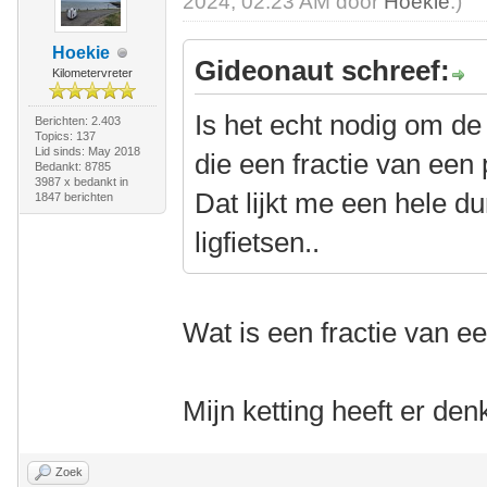
2024, 02:23 AM door
Hoekie
.)
Hoekie
Gideonaut schreef:
Kilometervreter
Is het echt nodig om de 
Berichten: 2.403
Topics: 137
Lid sinds: May 2018
die een fractie van een 
Bedankt: 8785
3987 x bedankt in
Dat lijkt me een hele d
1847 berichten
ligfietsen..
Wat is een fractie van e
Mijn ketting heeft er den
Zoek