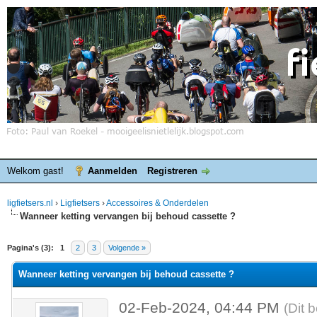
Welkom gast!
Aanmelden
Registreren
ligfietsers.nl
›
Ligfietsers
›
Accessoires & Onderdelen
Wanneer ketting vervangen bij behoud cassette ?
elde waardering is 0
Pagina's (3):
1
2
3
Volgende »
Wanneer ketting vervangen bij behoud cassette ?
02-Feb-2024, 04:44 PM
(Dit 