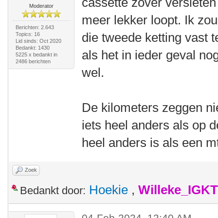
cassette zover versleten 
Moderator
meer lekker loopt. Ik zo
Berichten: 2.643
die tweede ketting vast 
Topics: 16
Lid sinds: Oct 2020
Bedankt: 1430
als het in ieder geval no
5225 x bedankt in
2486 berichten
wel.
De kilometers zeggen nie
iets heel anders als op d
heel anders is als een m
Zoek
Hoekie
,
Willeke_IGKT
Bedankt door:
04-Feb-2024, 12:40 AM