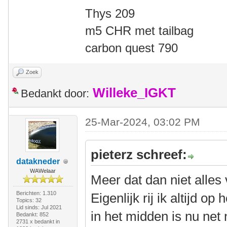
Thys 209
m5 CHR met tailbag
carbon quest 790
Zoek
Willeke_IGKT
Bedankt door:
25-Mar-2024, 03:02 PM
pieterz schreef:
datakneder
WAWelaar
Meer dat dan niet alles
Berichten: 1.310
Eigenlijk rij ik altijd op
Topics: 32
Lid sinds: Jul 2021
in het midden is nu net n
Bedankt: 852
2731 x bedankt in