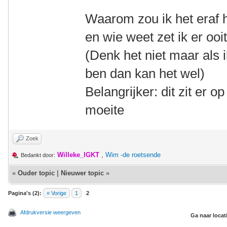
Waarom zou ik het eraf
en wie weet zet ik er oo
(Denk het niet maar als 
ben dan kan het wel)
Belangrijker: dit zit er o
moeite
Zoek
Willeke_IGKT
,
Wim -de roetsende
Bedankt door:
«
Ouder topic
|
Nieuwer topic
»
Pagina's (2):
« Vorige
1
2
Afdrukversie weergeven
Ga naar locat