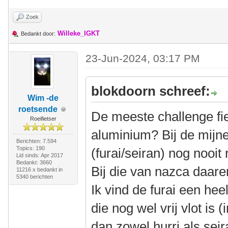
Zoek
Willeke_IGKT
Bedankt door:
23-Jun-2024, 03:17 PM
blokdoorn schreef:
Wim -de
roetsende
De meeste challenge fie
Roeifietser
aluminium? Bij de mijn
Berichten: 7.594
Topics: 190
(furai/seiran) nog nooit 
Lid sinds: Apr 2017
Bedankt: 3660
Bij die van nazca daar
11216 x bedankt in
5340 berichten
Ik vind de furai een heel
die nog wel vrij vlot is 
dan zowel hurri als seira