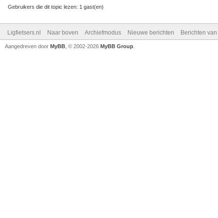
Gebruikers die dit topic lezen: 1 gast(en)
Ligfietsers.nl
Naar boven
Archiefmodus
Nieuwe berichten
Berichten va
Aangedreven door
MyBB
, © 2002-2026
MyBB Group
.