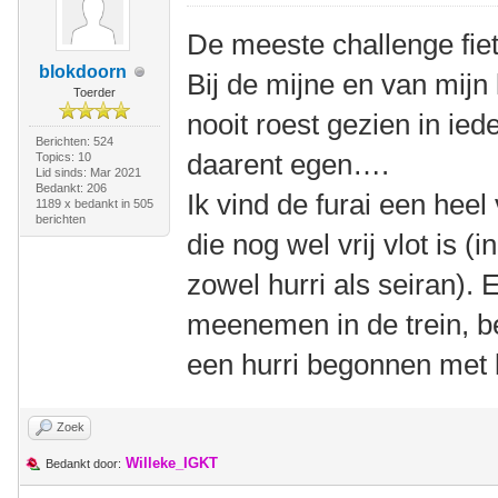
De meeste challenge fie
blokdoorn
Bij de mijne en van mijn 
Toerder
nooit roest gezien in ied
Berichten: 524
daarent egen….
Topics: 10
Lid sinds: Mar 2021
Bedankt: 206
Ik vind de furai een heel 
1189 x bedankt in 505
berichten
die nog wel vrij vlot is (
zowel hurri als seiran). E
meenemen in de trein, b
een hurri begonnen met l
Zoek
Willeke_IGKT
Bedankt door: