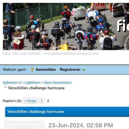
Welkom gast!
Aanmelden
Registreren
ligfietsers.nl
›
Ligfietsers
›
Open tweewielers
Verschillen challenge hurricane
elde waardering is 0
Pagina's (2):
« Vorige
1
2
Verschillen challenge hurricane
23-Jun-2024, 02:58 PM