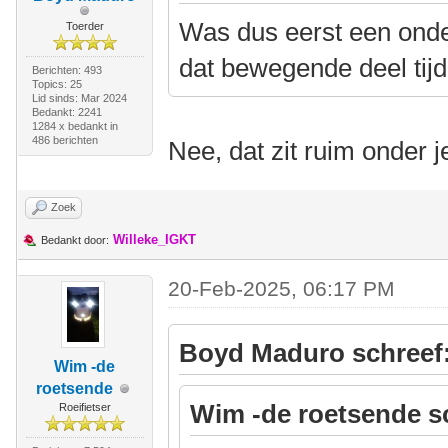
Was dus eerst een onder
Toerder
dat bewegende deel tijd
Berichten: 493
Topics: 25
Lid sinds: Mar 2024
Bedankt: 2241
1284 x bedankt in
486 berichten
Nee, dat zit ruim onder 
Zoek
Willeke_IGKT
Bedankt door:
20-Feb-2025, 06:17 PM
Boyd Maduro schreef
Wim -de
roetsende
Wim -de roetsende s
Roeifietser