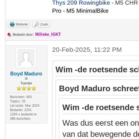
Thys 209 Rowingbike
- M5 CHR
Pro - M5 MinimalBike
Website
Zoek
Willeke_IGKT
Bedankt door:
20-Feb-2025, 11:22 PM
Wim -de roetsende sc
Boyd Maduro
Toerder
Boyd Maduro schree
Berichten: 493
Topics: 25
Wim -de roetsende 
Lid sinds: Mar 2024
Bedankt: 2241
1284 x bedankt in
486 berichten
Was dus eerst een ond
van dat bewegende dee