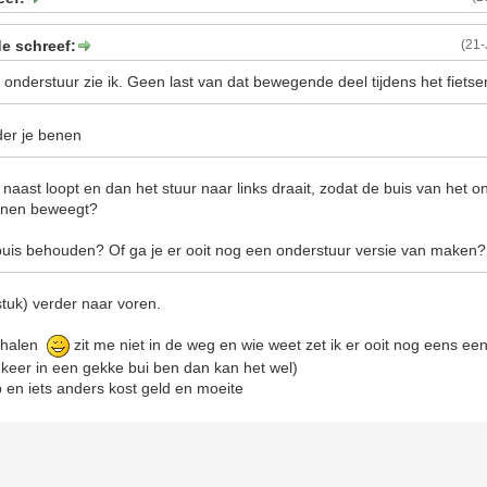
e schreef:
(21
onderstuur zie ik. Geen last van dat bewegende deel tijdens het fiets
der je benen
ks naast loopt en dan het stuur naar links draait, zodat de buis van het 
benen beweegt?
uis behouden? Of ga je er ooit nog een onderstuur versie van maken?
stuk) verder naar voren.
f halen
zit me niet in de weg en wie weet zet ik er ooit nog eens ee
n keer in een gekke bui ben dan kan het wel)
 op en iets anders kost geld en moeite