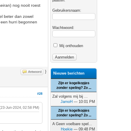
plaatsen.
eiran) nog nooit roest
Gebruikersnaam:
veel beter dan zowel
et een hurri begonnen
Wachtwoord:
Mij onthouden
}
Antwoord
Nieuwe berichten
Zijn er kogelkopjes
zonder speling? Zo ...
#28
Zal volgens mij bij ...
JarnoH
— 10:01 PM
(23-Jun-2024, 02:58 PM)
Zijn er kogelkopjes
zonder speling? Zo ...
A Geen voelbare spel...
Hoekie
— 09:48 PM