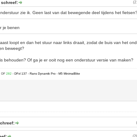
 schreef:
(2
derstuur zie ik. Geen last van dat bewegende deel tijdens het fietsen
er je benen
 naast loopt en dan het stuur naar links draait, zodat de buis van het on
nen beweegt?
s behouden? Of ga je er ooit nog een onderstuur versie van maken?
- DF
282
- DFxl 137 - Rans Dynamik Pro - M5 MinimalBike
chreef:
eef:
(2