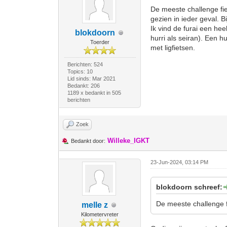
De meeste challenge fie
gezien in ieder geval. 
Ik vind de furai een heel
blokdoorn
hurri als seiran). Een 
Toerder
met ligfietsen.
Berichten: 524
Topics: 10
Lid sinds: Mar 2021
Bedankt: 206
1189 x bedankt in 505
berichten
Zoek
Willeke_IGKT
Bedankt door:
23-Jun-2024, 03:14 PM
blokdoorn schreef:
De meeste challenge f
melle z
Kilometervreter