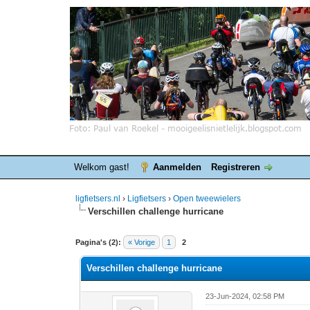
Welkom gast!
Aanmelden
Registreren
ligfietsers.nl
›
Ligfietsers
›
Open tweewielers
Verschillen challenge hurricane
0 stemmen - gemiddelde waardering is 0
1
2
3
4
5
Pagina's (2):
« Vorige
1
2
Verschillen challenge hurricane
23-Jun-2024, 02:58 PM