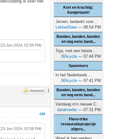
edercoating is over het
Kort en krachtig:
Aangenaam!
Jeroen, bedankt voor...
LekkerDoen
— 08:54 PM
Banden, banden, banden
en nog eens band...
(23-Jun-2024, 02:58 PM)
Tsja, met een heiste...
365cycle
— 07:44 PM
Spammers
In het Nederlands ...
365cycle
— 07:41 PM
Banden, banden, banden
}
Antwoord
en nog eens band...
Vandaag m'n nieuwe C...
datakneder
— 07:31 PM
#29
Flevo-trike
restauratieprojectje
(23-Jun-2024, 02:58 PM)
afgero...
Wow! ik ben wedero...