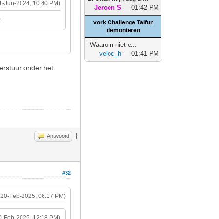
1-Jun-2024, 10:40 PM)
Jeroen S
— 01:42 PM
?
vork Challenge Taifun
demonteren
"Waarom niet e...
veloc_h
— 01:41 PM
derstuur onder het
}
Antwoord
#32
(20-Feb-2025, 06:17 PM)
0-Feb-2025, 12:18 PM)