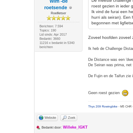
De meeste challenge fi
Wim -de
roest gezien in ieder
roetsende
Ik vind de furai een he
Roeifietser
hurri als seiran). Een
begonnen met ligfiets
Berichten: 7.594
Topics: 190
Lid sinds: Apr 2017
Zoveel hoofden zoveel 
Bedankt: 3660
11216 x bedankt in 5340
berichten
Ik heb de Challenge Dista
De Distance was een 'dwei
De Seiran was prima, net 
De Fujin en de Taifun zie 
Geen roest gezien
Thys 209 Rowingbike
- M5 CHR 
Website
Zoek
Willeke_IGKT
Bedankt door: