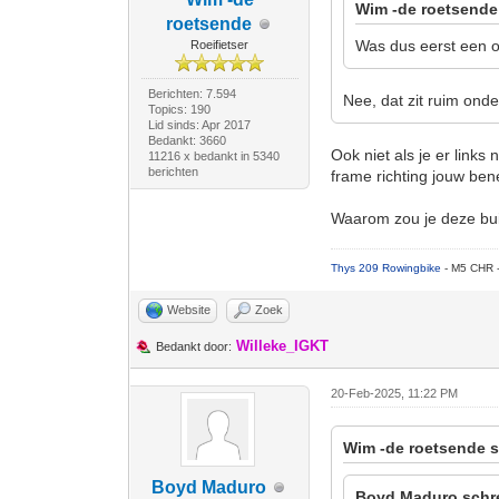
Wim -de roetsende
roetsende
Was dus eerst een on
Roeifietser
Berichten: 7.594
Nee, dat zit ruim ond
Topics: 190
Lid sinds: Apr 2017
Bedankt: 3660
Ook niet als je er links
11216 x bedankt in 5340
berichten
frame richting jouw be
Waarom zou je deze bui
Thys 209 Rowingbike
- M5 CHR 
Website
Zoek
Willeke_IGKT
Bedankt door:
20-Feb-2025, 11:22 PM
Wim -de roetsende s
Boyd Maduro
Boyd Maduro schr