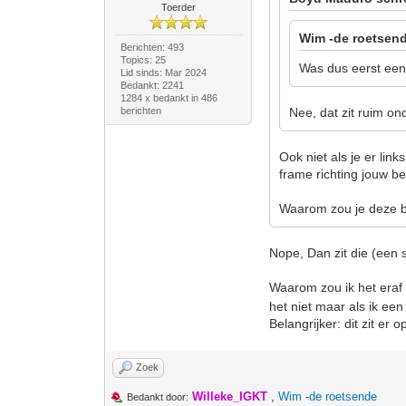
Toerder
Wim -de roetsend
Berichten: 493
Topics: 25
Was dus eerst een 
Lid sinds: Mar 2024
Bedankt: 2241
1284 x bedankt in 486
berichten
Nee, dat zit ruim on
Ook niet als je er lin
frame richting jouw 
Waarom zou je deze b
Nope, Dan zit die (een 
Waarom zou ik het era
het niet maar als ik ee
Belangrijker: dit zit er
Zoek
Willeke_IGKT
,
Wim -de roetsende
Bedankt door: