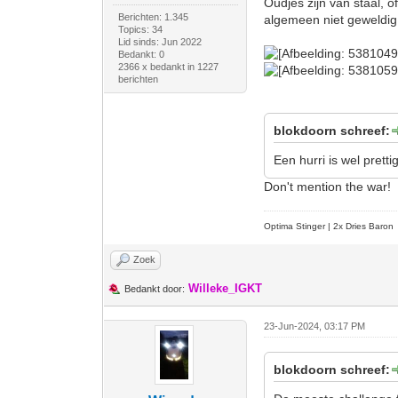
Oudjes zijn van staal, 
Berichten: 1.345
algemeen niet geweldig 
Topics: 34
Lid sinds: Jun 2022
Bedankt: 0
2366 x bedankt in 1227
berichten
blokdoorn schreef:
Een hurri is wel prett
Don't mention the war!
Optima Stinger |
2x Dries Baron
Zoek
Willeke_IGKT
Bedankt door:
23-Jun-2024, 03:17 PM
blokdoorn schreef: