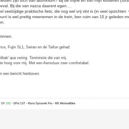
etsen zijn toch van aluminium? Bij de mijne en van mijn kinderen (furai
 geval. Bij die van nazca daarent egen….
el veelzijdige praktische fiets, die nog wel vrij vlot is (in veel opzichte
 hurri is wel prettig meenemen in de trein, ben ruim van 15 jr geleden m
en.
zinnen.
nce,
Fujin SL1,
Seiran en de
Taifun gehad.
lbak' qua vering. Tenminste die van mij.
te hoog voor mij. Met een Aerostuur zeer comfortabel.
in een bericht hierboven.
- DF
282
- DFxl 137 - Rans Dynamik Pro - M5 MinimalBike