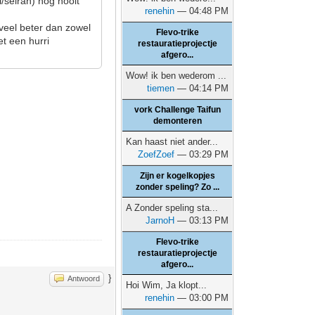
/seiran) nog nooit
renehin
— 04:48 PM
n veel beter dan zowel
Flevo-trike
et een hurri
restauratieprojectje
afgero...
Wow! ik ben wederom ...
tiemen
— 04:14 PM
vork Challenge Taifun
demonteren
Kan haast niet ander...
ZoefZoef
— 03:29 PM
Zijn er kogelkopjes
zonder speling? Zo ...
A Zonder speling sta...
JarnoH
— 03:13 PM
Flevo-trike
restauratieprojectje
afgero...
}
Antwoord
Hoi Wim, Ja klopt...
renehin
— 03:00 PM