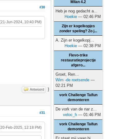
Milan 4.2
#30
Heb je nog gedacht a...
Hoekie
— 02:46 PM
(21-Jun-2024, 10:40 PM)
Zijn er kogelkopjes
zonder speling? Zo j...
A. Zijn er kogelkopj...
Hoekie
— 02:38 PM
Flevo-trike
restauratieprojectje
afgero...
Groet, Ren...
Wim -de roetsende
—
02:21 PM
}
Antwoord
vork Challenge Taifun
demonteren
De vork van de nar z...
#31
veloc_h
— 01:46 PM
vork Challenge Taifun
(20-Feb-2025, 12:18 PM)
demonteren
Er staat mij vaag bi...