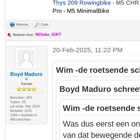
Thys 209 Rowingbike
- M5 CHR
Pro - M5 MinimalBike
Website
Zoek
Willeke_IGKT
Bedankt door:
20-Feb-2025, 11:22 PM
Wim -de roetsende sc
Boyd Maduro
Toerder
Boyd Maduro schree
Berichten: 493
Topics: 25
Wim -de roetsende 
Lid sinds: Mar 2024
Bedankt: 2241
1284 x bedankt in
486 berichten
Was dus eerst een ond
van dat bewegende dee