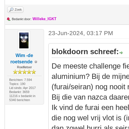
Zoek
Willeke_IGKT
Bedankt door:
23-Jun-2024, 03:17 PM
blokdoorn schreef:
Wim -de
roetsende
De meeste challenge fie
Roeifietser
aluminium? Bij de mijn
Berichten: 7.594
Topics: 190
(furai/seiran) nog nooit 
Lid sinds: Apr 2017
Bedankt: 3659
Bij die van nazca daar
11216 x bedankt in
5340 berichten
Ik vind de furai een heel
die nog wel vrij vlot is 
dan zowel hurri als seira