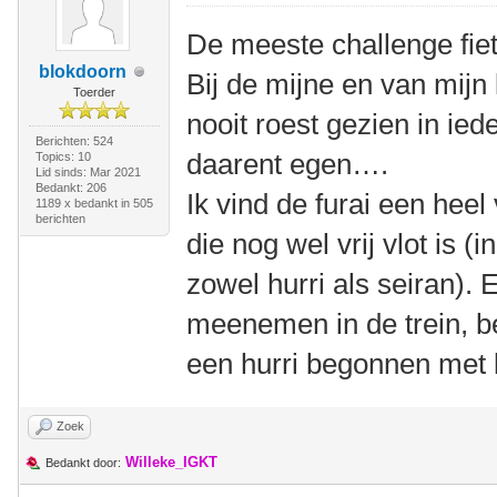
De meeste challenge fie
blokdoorn
Bij de mijne en van mijn 
Toerder
nooit roest gezien in ied
Berichten: 524
daarent egen….
Topics: 10
Lid sinds: Mar 2021
Bedankt: 206
Ik vind de furai een heel 
1189 x bedankt in 505
berichten
die nog wel vrij vlot is (
zowel hurri als seiran). E
meenemen in de trein, b
een hurri begonnen met l
Zoek
Willeke_IGKT
Bedankt door: