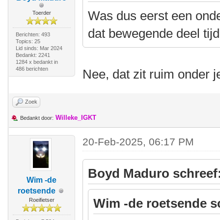
Was dus eerst een onder
Toerder
dat bewegende deel tijd
Berichten: 493
Topics: 25
Lid sinds: Mar 2024
Bedankt: 2241
1284 x bedankt in
486 berichten
Nee, dat zit ruim onder 
Zoek
Willeke_IGKT
Bedankt door:
20-Feb-2025, 06:17 PM
Boyd Maduro schreef
Wim -de
roetsende
Wim -de roetsende s
Roeifietser