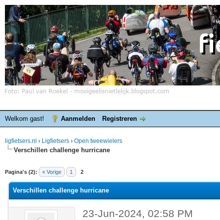
Welkom gast!
Aanmelden
Registreren
ligfietsers.nl
›
Ligfietsers
›
Open tweewielers
Verschillen challenge hurricane
elde waardering is 0
Pagina's (2):
« Vorige
1
2
Verschillen challenge hurricane
23-Jun-2024, 02:58 PM