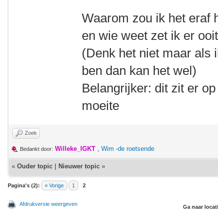
Waarom zou ik het eraf
en wie weet zet ik er oo
(Denk het niet maar als 
ben dan kan het wel)
Belangrijker: dit zit er o
moeite
Zoek
Willeke_IGKT
,
Wim -de roetsende
Bedankt door:
«
Ouder topic
|
Nieuwer topic
»
Pagina's (2):
« Vorige
1
2
Afdrukversie weergeven
Ga naar locat