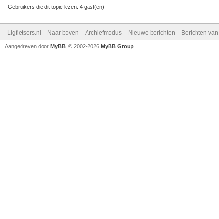
Gebruikers die dit topic lezen: 4 gast(en)
Ligfietsers.nl
Naar boven
Archiefmodus
Nieuwe berichten
Berichten va
Aangedreven door
MyBB
, © 2002-2026
MyBB Group
.