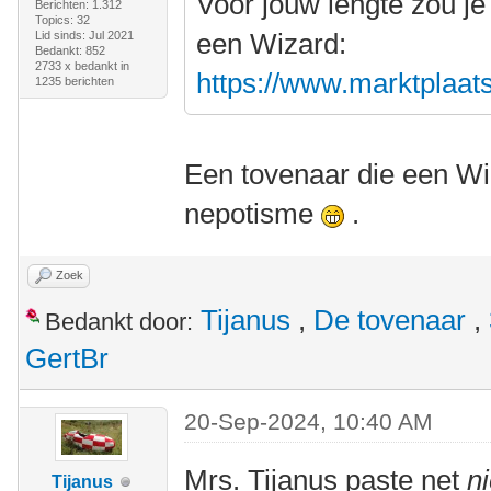
Voor jouw lengte zou je
Berichten: 1.312
Topics: 32
een Wizard:
Lid sinds: Jul 2021
Bedankt: 852
2733 x bedankt in
https://www.marktplaats.
1235 berichten
Een tovenaar die een Wiz
nepotisme
.
Zoek
Tijanus
,
De tovenaar
,
Bedankt door:
GertBr
20-Sep-2024, 10:40 AM
Mrs. Tijanus paste net
ni
Tijanus