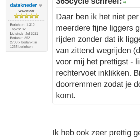
365cycle schreef:
datakneder
WAWelaar
Daar ben ik het niet pe
Berichten: 1.312
meerdere fijne liggers 
Topics: 32
Lid sinds: Jul 2021
rijden zonder dat ik lig
Bedankt: 852
2733 x bedankt in
1235 berichten
van zittend wegrijden (d
voor mij het prettigst - 
rechtervoet inklikken. B
doorremmen zodat je do
komt.
Ik heb ook zeer prettig 