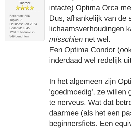
Toerder
intacte) Optima Orca me
Dus, afhankelijk van de 
Berichten: 556
Topics: 3
Lid sinds: Jan 2024
lichaamsverhoudingen 
Bedankt: 1645
1261 x bedankt in
549 berichten
misschien
net wel.
Een Optima Condor (ook 
inderdaad wel redelijk uit
In het algemeen zijn Opti
'goedmoedig', ze willen g
te nerveus. Wat dat betref
daarmee (als het een pa
beginnersfiets. Een equi