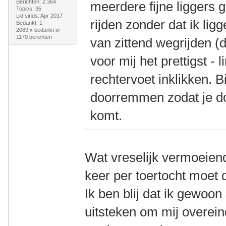
Berichten: 2.364
meerdere fijne liggers 
Topics: 35
Lid sinds: Apr 2017
rijden zonder dat ik lig
Bedankt: 1
2089 x bedankt in
1170 berichten
van zittend wegrijden (d
voor mij het prettigst - 
rechtervoet inklikken. B
doorremmen zodat je do
komt.
Wat vreselijk vermoeiend
keer per toertocht moet 
Ik ben blij dat ik gewoo
uitsteken om mij overeind