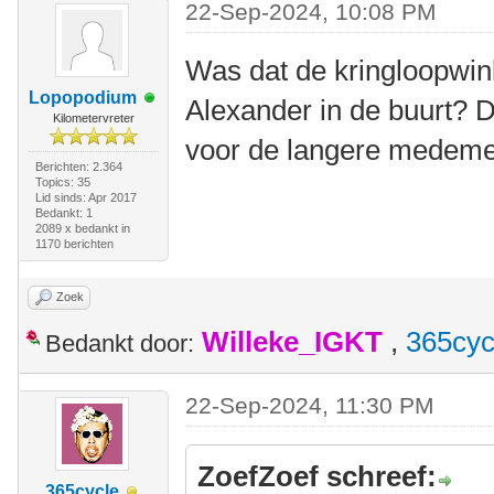
22-Sep-2024, 10:08 PM
Was dat de kringloopwink
Lopopodium
Alexander in de buurt? 
Kilometervreter
voor de langere medem
Berichten: 2.364
Topics: 35
Lid sinds: Apr 2017
Bedankt: 1
2089 x bedankt in
1170 berichten
Zoek
Willeke_IGKT
,
365cyc
Bedankt door:
22-Sep-2024, 11:30 PM
ZoefZoef schreef:
365cycle