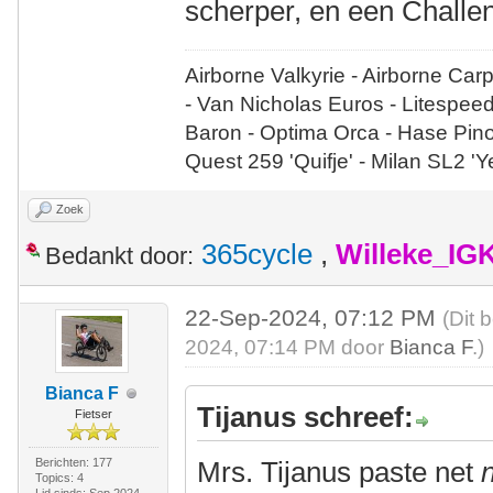
scherper, en een Challen
Airborne Valkyrie - Airborne Car
- Van Nicholas Euros - Litespee
Baron - Optima Orca - Hase Pin
Quest 259 'Quifje' - Milan SL2 '
Zoek
365cycle
,
Willeke_IG
Bedankt door:
22-Sep-2024, 07:12 PM
(Dit 
2024, 07:14 PM door
Bianca F
.)
Bianca F
Tijanus schreef:
Fietser
Berichten: 177
Mrs. Tijanus paste net
n
Topics: 4