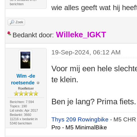
berichten
wie alles geeft wat hij heef
Zoek
Willeke_IGKT
Bedankt door:
19-Sep-2024, 06:12 AM
Voor mij een hele slecht
Wim -de
te klein.
roetsende
Roeifietser
Ben je lang? Prima fiets.
Berichten: 7.594
Topics: 190
Lid sinds: Apr 2017
Bedankt: 3660
Thys 209 Rowingbike
- M5 CHR
11216 x bedankt in
5340 berichten
Pro - M5 MinimalBike