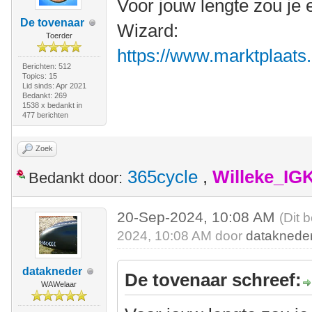
Voor jouw lengte zou je 
De tovenaar
Wizard:
Toerder
https://www.marktplaats.n
Berichten: 512
Topics: 15
Lid sinds: Apr 2021
Bedankt: 269
1538 x bedankt in
477 berichten
Zoek
365cycle
,
Willeke_IG
Bedankt door:
20-Sep-2024, 10:08 AM
(Dit 
2024, 10:08 AM door
dataknede
datakneder
De tovenaar schreef:
WAWelaar