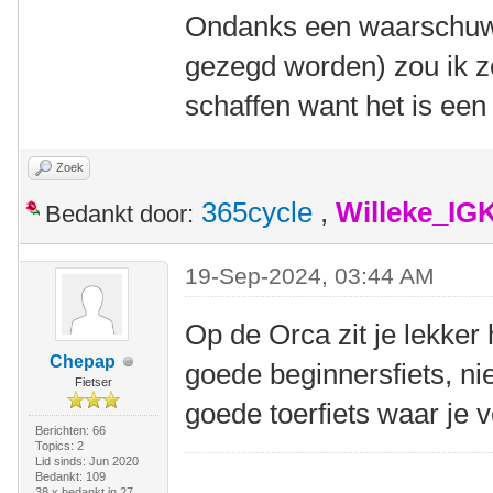
Ondanks een waarschuwe
gezegd worden) zou ik z
schaffen want het is een v
Zoek
365cycle
,
Willeke_IG
Bedankt door:
19-Sep-2024, 03:44 AM
Op de Orca zit je lekker
Chepap
goede beginnersfiets, ni
Fietser
goede toerfiets waar je
Berichten: 66
Topics: 2
Lid sinds: Jun 2020
Bedankt: 109
38 x bedankt in 27