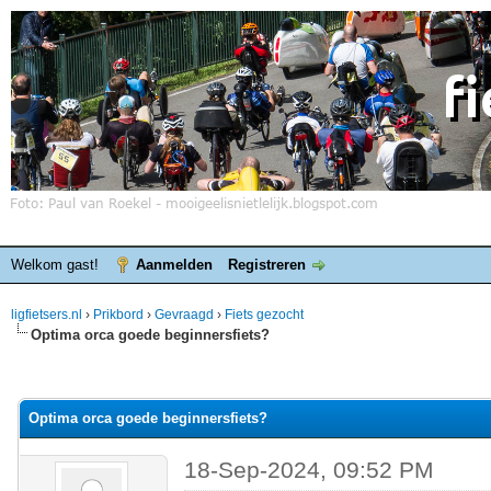
Welkom gast!
Aanmelden
Registreren
ligfietsers.nl
›
Prikbord
›
Gevraagd
›
Fiets gezocht
Optima orca goede beginnersfiets?
elde waardering is 0
Optima orca goede beginnersfiets?
18-Sep-2024, 09:52 PM