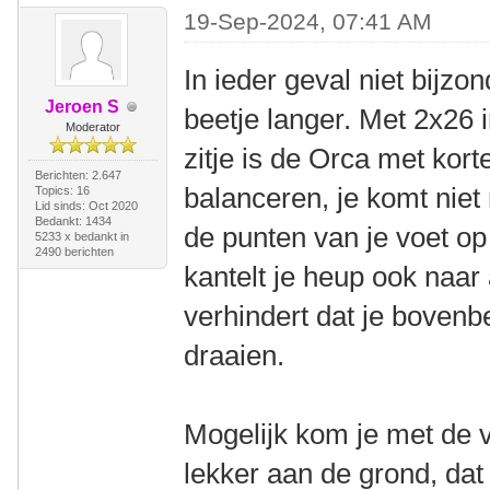
19-Sep-2024, 07:41 AM
In ieder geval niet bijzo
Jeroen S
beetje langer. Met 2x26 
Moderator
zitje is de Orca met kort
Berichten: 2.647
balanceren, je komt niet
Topics: 16
Lid sinds: Oct 2020
Bedankt: 1434
de punten van je voet op 
5233 x bedankt in
2490 berichten
kantelt je heup ook naar 
verhindert dat je boven
draaien.
Mogelijk kom je met de 
lekker aan de grond, dat 