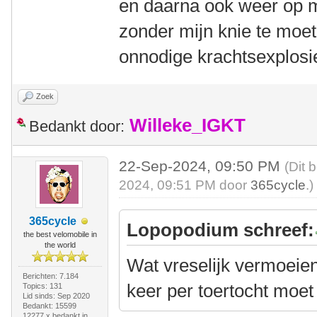
en daarna ook weer op 
zonder mijn knie te mo
onnodige krachtsexplos
Zoek
Willeke_IGKT
Bedankt door:
22-Sep-2024, 09:50 PM
(Dit 
2024, 09:51 PM door
365cycle
.)
365cycle
Lopopodium schreef:
the best velomobile in
the world
Wat vreselijk vermoeien
Berichten: 7.184
keer per toertocht moet
Topics: 131
Lid sinds: Sep 2020
Bedankt: 15599
12277 x bedankt in