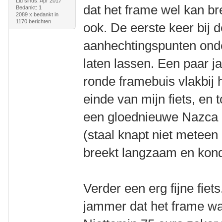
Lid sinds: Apr 2017
dat het frame wel kan br
Bedankt: 1
2089 x bedankt in
1170 berichten
ook. De eerste keer bij 
aanhechtingspunten onder
laten lassen. Een paar ja
ronde framebuis vlakbij 
einde van mijn fiets, en
een gloednieuwe Nazca 
(staal knapt niet meteen
breekt langzaam en kondi
Verder een erg fijne fiet
jammer dat het frame wat 