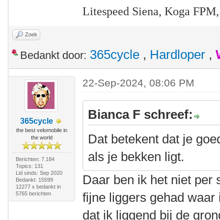
Litespeed Siena, Koga FPM,
Zoek
365cycle
,
Hardloper
,
Bedankt door:
22-Sep-2024, 08:06 PM
Bianca F schreef:
365cycle
the best velomobile in
Dat betekent dat je goe
the world
als je bekken ligt.
Berichten: 7.184
Topics: 131
Lid sinds: Sep 2020
Daar ben ik het niet pe
Bedankt: 15599
12277 x bedankt in
fijne liggers gehad waar
5765 berichten
dat ik liggend bij de gro