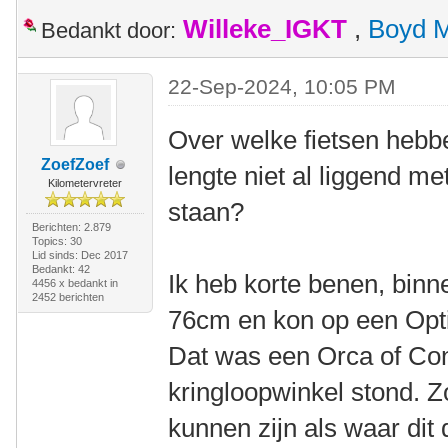
Willeke_IGKT
,
Boyd 
Bedankt door:
22-Sep-2024, 10:05 PM
Over welke fietsen hebbe
ZoefZoef
lengte niet al liggend me
Kilometervreter
staan?
Berichten: 2.879
Topics: 30
Lid sinds: Dec 2017
Bedankt: 42
Ik heb korte benen, binn
4456 x bedankt in
2452 berichten
76cm en kon op een Optim
Dat was een Orca of Cond
kringloopwinkel stond. Z
kunnen zijn als waar dit