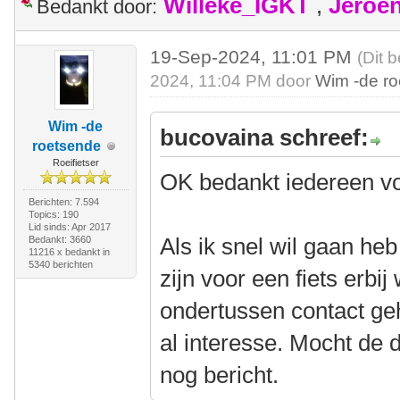
Willeke_IGKT
,
Jeroe
Bedankt door:
19-Sep-2024, 11:01 PM
(Dit 
2024, 11:04 PM door
Wim -de r
Wim -de
bucovaina schreef:
roetsende
Roeifietser
OK bedankt iedereen vo
Berichten: 7.594
Topics: 190
Lid sinds: Apr 2017
Als ik snel wil gaan heb
Bedankt: 3660
11216 x bedankt in
5340 berichten
zijn voor een fiets erbij
ondertussen contact g
al interesse. Mocht de d
nog bericht.