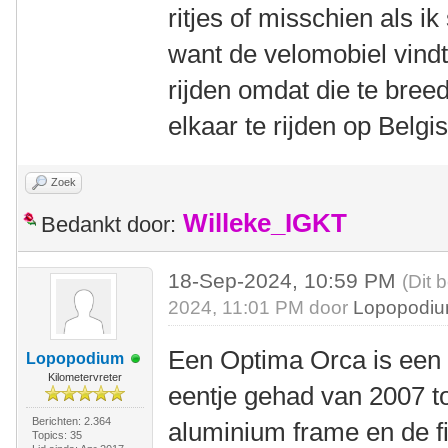
ritjes of misschien als i
want de velomobiel vindt
rijden omdat die te breed
elkaar te rijden op Belgi
Zoek
Willeke_IGKT
Bedankt door:
18-Sep-2024, 10:59 PM
(Dit 
2024, 11:01 PM door
Lopopodi
Een Optima Orca is een pr
Lopopodium
Kilometervreter
eentje gehad van 2007 to
Berichten: 2.364
aluminium frame en de f
Topics: 35