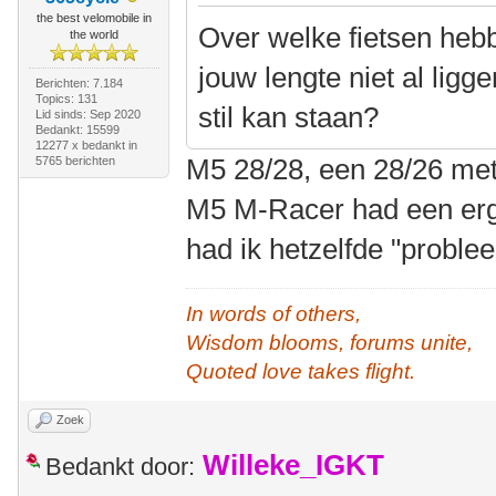
the best velomobile in
Over welke fietsen hebb
the world
jouw lengte niet al lig
Berichten: 7.184
Topics: 131
stil kan staan?
Lid sinds: Sep 2020
Bedankt: 15599
12277 x bedankt in
M5 28/28, een 28/26 met
5765 berichten
M5 M-Racer had een erg
had ik hetzelfde "proble
In words of others,
Wisdom blooms, forums unite,
Quoted love takes flight.
Zoek
Willeke_IGKT
Bedankt door: