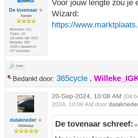
Voor jouw lengte zou je 
De tovenaar
Wizard:
Toerder
https://www.marktplaats.n
Berichten: 512
Topics: 15
Lid sinds: Apr 2021
Bedankt: 269
1538 x bedankt in
477 berichten
Zoek
365cycle
,
Willeke_IG
Bedankt door:
20-Sep-2024, 10:08 AM
(Dit 
2024, 10:08 AM door
dataknede
datakneder
De tovenaar schreef:
WAWelaar