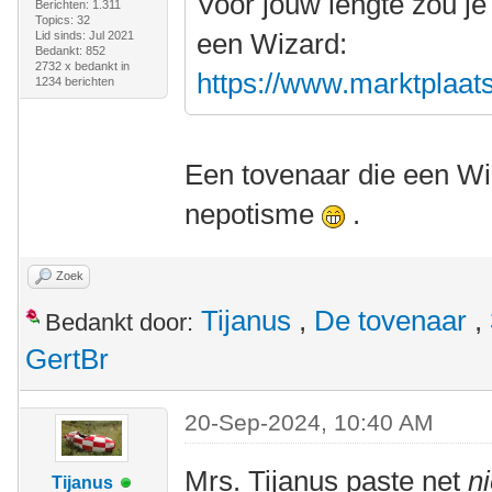
Voor jouw lengte zou je
Berichten: 1.311
Topics: 32
een Wizard:
Lid sinds: Jul 2021
Bedankt: 852
2732 x bedankt in
https://www.marktplaats.
1234 berichten
Een tovenaar die een Wiz
nepotisme
.
Zoek
Tijanus
,
De tovenaar
,
Bedankt door:
GertBr
20-Sep-2024, 10:40 AM
Mrs. Tijanus paste net
ni
Tijanus