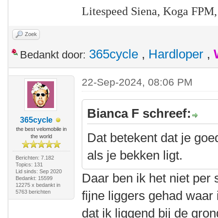
Litespeed Siena, Koga FPM,
Zoek
365cycle
,
Hardloper
,
Bedankt door:
22-Sep-2024, 08:06 PM
Bianca F schreef:
365cycle
the best velomobile in
Dat betekent dat je goe
the world
als je bekken ligt.
Berichten: 7.182
Topics: 131
Lid sinds: Sep 2020
Daar ben ik het niet pe
Bedankt: 15599
12275 x bedankt in
fijne liggers gehad waar
5763 berichten
dat ik liggend bij de gro