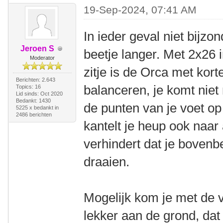
19-Sep-2024, 07:41 AM
In ieder geval niet bijzo
Jeroen S
beetje langer. Met 2x26 
Moderator
zitje is de Orca met kort
Berichten: 2.643
balanceren, je komt niet
Topics: 16
Lid sinds: Oct 2020
Bedankt: 1430
de punten van je voet op 
5225 x bedankt in
2486 berichten
kantelt je heup ook naar 
verhindert dat je boven
draaien.
Mogelijk kom je met de 
lekker aan de grond, dat 