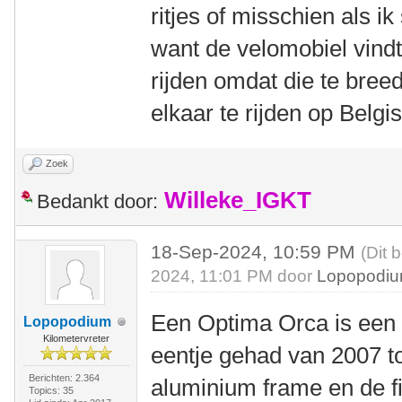
ritjes of misschien als i
want de velomobiel vindt
rijden omdat die te breed
elkaar te rijden op Belgi
Zoek
Willeke_IGKT
Bedankt door:
18-Sep-2024, 10:59 PM
(Dit 
2024, 11:01 PM door
Lopopodi
Een Optima Orca is een pr
Lopopodium
Kilometervreter
eentje gehad van 2007 to
Berichten: 2.364
aluminium frame en de f
Topics: 35