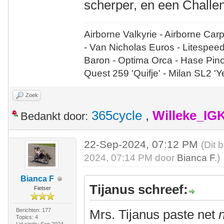
scherper, en een Challen
Airborne Valkyrie - Airborne Car
- Van Nicholas Euros - Litespee
Baron - Optima Orca - Hase Pin
Quest 259 'Quifje' - Milan SL2 '
Zoek
365cycle
,
Willeke_IG
Bedankt door:
22-Sep-2024, 07:12 PM
(Dit 
2024, 07:14 PM door
Bianca F
.)
Bianca F
Tijanus schreef:
Fietser
Berichten: 177
Mrs. Tijanus paste net
n
Topics: 4