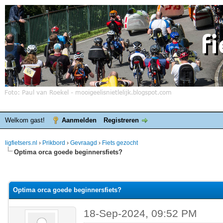
Welkom gast!
Aanmelden
Registreren
ligfietsers.nl
›
Prikbord
›
Gevraagd
›
Fiets gezocht
Optima orca goede beginnersfiets?
elde waardering is 0
Optima orca goede beginnersfiets?
18-Sep-2024, 09:52 PM