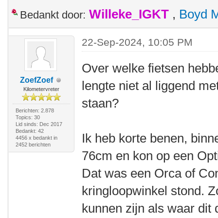
Willeke_IGKT
,
Boyd 
Bedankt door:
22-Sep-2024, 10:05 PM
Over welke fietsen hebbe
ZoefZoef
lengte niet al liggend me
Kilometervreter
staan?
Berichten: 2.878
Topics: 30
Lid sinds: Dec 2017
Bedankt: 42
Ik heb korte benen, binn
4456 x bedankt in
2452 berichten
76cm en kon op een Optim
Dat was een Orca of Cond
kringloopwinkel stond. Z
kunnen zijn als waar dit