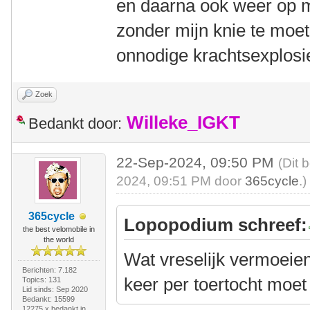
en daarna ook weer op 
zonder mijn knie te mo
onnodige krachtsexplos
Zoek
Willeke_IGKT
Bedankt door:
22-Sep-2024, 09:50 PM
(Dit 
2024, 09:51 PM door
365cycle
.)
365cycle
Lopopodium schreef:
the best velomobile in
the world
Wat vreselijk vermoeien
Berichten: 7.182
keer per toertocht moet
Topics: 131
Lid sinds: Sep 2020
Bedankt: 15599
12275 x bedankt in