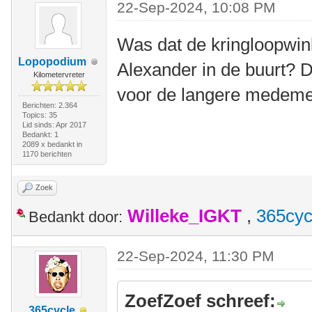
22-Sep-2024, 10:08 PM
Was dat de kringloopwink
Lopopodium
Alexander in de buurt? 
Kilometervreter
voor de langere medem
Berichten: 2.364
Topics: 35
Lid sinds: Apr 2017
Bedankt: 1
2089 x bedankt in
1170 berichten
Zoek
Willeke_IGKT
,
365cyc
Bedankt door:
22-Sep-2024, 11:30 PM
ZoefZoef schreef:
365cycle