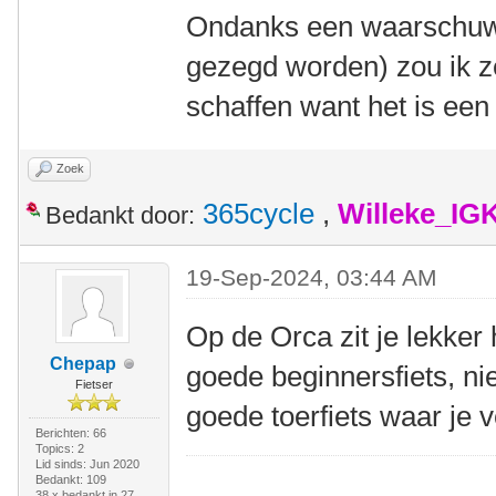
Ondanks een waarschuwe
gezegd worden) zou ik z
schaffen want het is een v
Zoek
365cycle
,
Willeke_IG
Bedankt door:
19-Sep-2024, 03:44 AM
Op de Orca zit je lekker
Chepap
goede beginnersfiets, ni
Fietser
goede toerfiets waar je
Berichten: 66
Topics: 2
Lid sinds: Jun 2020
Bedankt: 109
38 x bedankt in 27