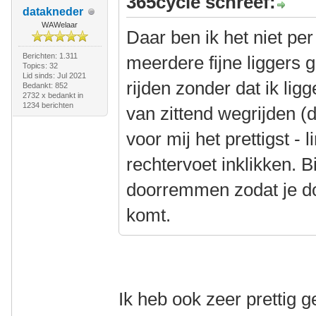
365cycle schreef:
datakneder
WAWelaar
Daar ben ik het niet pe
Berichten: 1.311
meerdere fijne liggers 
Topics: 32
Lid sinds: Jul 2021
rijden zonder dat ik lig
Bedankt: 852
2732 x bedankt in
1234 berichten
van zittend wegrijden (d
voor mij het prettigst - 
rechtervoet inklikken. B
doorremmen zodat je do
komt.
Ik heb ook zeer prettig 