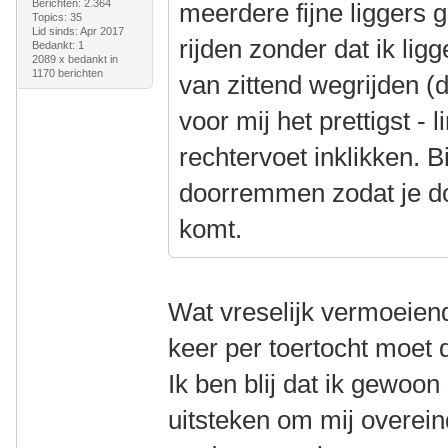
Berichten: 2.364
meerdere fijne liggers 
Topics: 35
Lid sinds: Apr 2017
rijden zonder dat ik lig
Bedankt: 1
2089 x bedankt in
1170 berichten
van zittend wegrijden (d
voor mij het prettigst - 
rechtervoet inklikken. B
doorremmen zodat je do
komt.
Wat vreselijk vermoeiend
keer per toertocht moet 
Ik ben blij dat ik gewoo
uitsteken om mij overeind