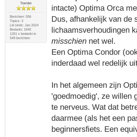
Toerder
intacte) Optima Orca me
Dus, afhankelijk van de 
Berichten: 556
Topics: 3
Lid sinds: Jan 2024
lichaamsverhoudingen 
Bedankt: 1645
1261 x bedankt in
549 berichten
misschien
net wel.
Een Optima Condor (ook 
inderdaad wel redelijk uit
In het algemeen zijn Opti
'goedmoedig', ze willen g
te nerveus. Wat dat betref
daarmee (als het een pa
beginnersfiets. Een equi