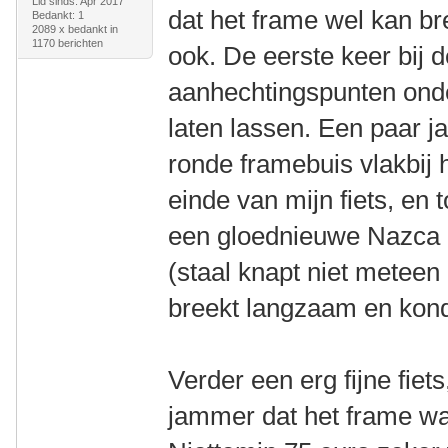
Lid sinds: Apr 2017
dat het frame wel kan br
Bedankt: 1
2089 x bedankt in
1170 berichten
ook. De eerste keer bij 
aanhechtingspunten onder
laten lassen. Een paar ja
ronde framebuis vlakbij 
einde van mijn fiets, en
een gloednieuwe Nazca 
(staal knapt niet meteen
breekt langzaam en kondi
Verder een erg fijne fiet
jammer dat het frame wat 