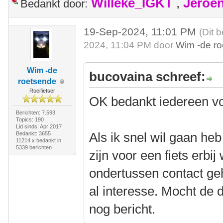
Willeke_IGKT
,
Jeroe
Bedankt door:
19-Sep-2024, 11:01 PM
(Dit 
2024, 11:04 PM door
Wim -de r
Wim -de
bucovaina schreef:
roetsende
Roeifietser
OK bedankt iedereen vo
Berichten: 7.593
Topics: 190
Lid sinds: Apr 2017
Als ik snel wil gaan heb
Bedankt: 3655
11214 x bedankt in
5339 berichten
zijn voor een fiets erbij
ondertussen contact g
al interesse. Mocht de d
nog bericht.