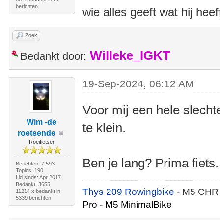
berichten
wie alles geeft wat hij heef
Zoek
Willeke_IGKT
Bedankt door:
19-Sep-2024, 06:12 AM
Voor mij een hele slecht
Wim -de
te klein.
roetsende
Roeifietser
Ben je lang? Prima fiets.
Berichten: 7.593
Topics: 190
Lid sinds: Apr 2017
Bedankt: 3655
Thys 209 Rowingbike
- M5 CHR
11214 x bedankt in
5339 berichten
Pro - M5 MinimalBike