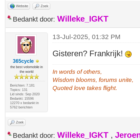
Website
Zoek
Willeke_IGKT
Bedankt door:
13-Jul-2025, 01:32 PM
Gisteren? Frankrijk!
365cycle
the best velomobile in
In words of others,
the world
Wisdom blooms, forums unite,
Berichten: 7.181
Quoted love takes flight.
Topics: 131
Lid sinds: Sep 2020
Bedankt: 15596
12270 x bedankt in
5762 berichten
Zoek
Willeke_IGKT
,
Jeroe
Bedankt door: