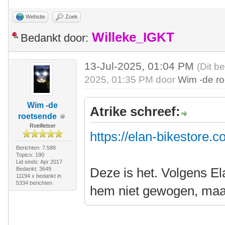
Website
Zoek
Willeke_IGKT
Bedankt door:
13-Jul-2025, 01:04 PM
(Dit b
2025, 01:35 PM door
Wim -de r
Wim -de
Atrike schreef:
roetsende
Roeifietser
https://elan-bikestore.c
Berichten: 7.588
Topics: 190
Lid sinds: Apr 2017
Deze is het. Volgens Ela
Bedankt: 3649
11194 x bedankt in
5334 berichten
hem niet gewogen, maar 