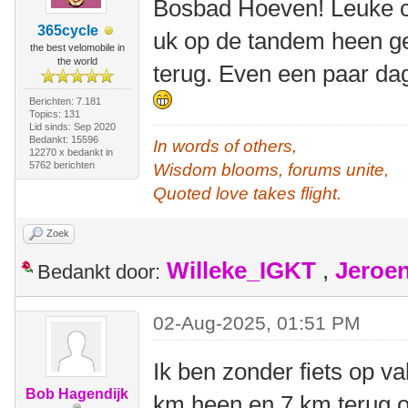
Bosbad Hoeven! Leuke 
365cycle
uk op de tandem heen g
the best velomobile in
the world
terug. Even een paar da
Berichten: 7.181
Topics: 131
Lid sinds: Sep 2020
Bedankt: 15596
In words of others,
12270 x bedankt in
5762 berichten
Wisdom blooms, forums unite,
Quoted love takes flight.
Zoek
Willeke_IGKT
,
Jeroe
Bedankt door:
02-Aug-2025, 01:51 PM
Ik ben zonder fiets op 
Bob Hagendijk
km heen en 7 km terug o