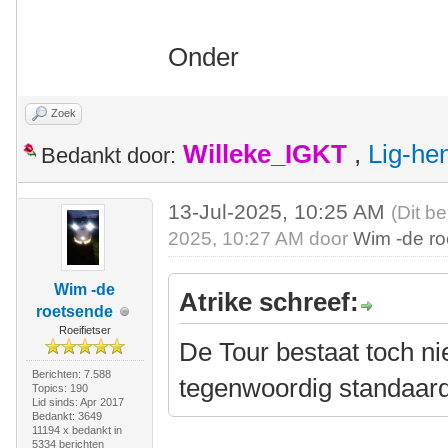
Onder
Zoek
Willeke_IGKT
,
Lig-he
Bedankt door:
13-Jul-2025, 10:25 AM
(Dit be
2025, 10:27 AM door
Wim -de r
Wim -de
Atrike schreef:
roetsende
Roeifietser
De Tour bestaat toch n
Berichten: 7.588
tegenwoordig standaard
Topics: 190
Lid sinds: Apr 2017
Bedankt: 3649
11194 x bedankt in
5334 berichten