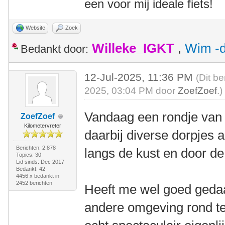
een voor mij ideale fiets!
Website
Zoek
Willeke_IGKT
,
Wim -d
Bedankt door:
12-Jul-2025, 11:36 PM
(Dit be
2025, 03:04 PM door
ZoefZoef
.)
Vandaag een rondje van 
ZoefZoef
Kilometervreter
daarbij diverse dorpjes 
Berichten: 2.878
langs de kust en door de
Topics: 30
Lid sinds: Dec 2017
Bedankt: 42
4456 x bedankt in
2452 berichten
Heeft me wel goed geda
andere omgeving rond te 