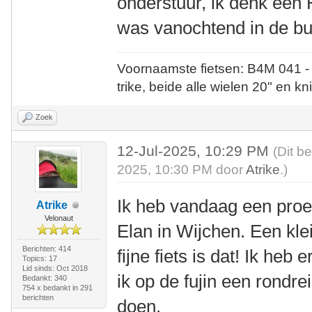
onderstuur, ik denk een
was vanochtend in de bu
Voornaamste fietsen: B4M 041 -
trike, beide alle wielen 20" en kn
Zoek
12-Jul-2025, 10:29 PM
(Dit b
2025, 10:30 PM door
Atrike
.)
Ik heb vandaag een proef
Atrike
Velonaut
Elan in Wijchen. Een kle
Berichten: 414
fijne fiets is dat! Ik heb
Topics: 17
Lid sinds: Oct 2018
ik op de fujin een rond
Bedankt: 340
754 x bedankt in 291
berichten
doen.