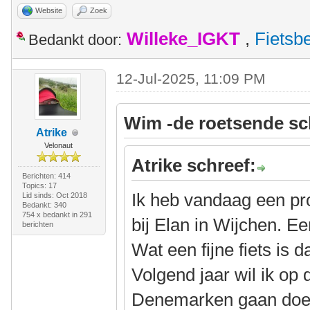
Website
Zoek
Willeke_IGKT
,
Fietsb
Bedankt door:
12-Jul-2025, 11:09 PM
Wim -de roetsende sc
Atrike
Velonaut
Atrike schreef:
Berichten: 414
Topics: 17
Ik heb vandaag een pro
Lid sinds: Oct 2018
Bedankt: 340
754 x bedankt in 291
bij Elan in Wijchen. Ee
berichten
Wat een fijne fiets is d
Volgend jaar wil ik op 
Denemarken gaan doe