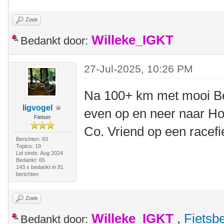
Zoek
Willeke_IGKT
Bedankt door:
27-Jul-2025, 10:26 PM
Na 100+ km met mooi B
ligvogel
even op en neer naar Ho
Fietser
Co. Vriend op een racefi
Berichten: 83
Topics: 19
Lid sinds: Aug 2024
Bedankt: 65
143 x bedankt in 81
berichten
Zoek
Willeke_IGKT
,
Fietsb
Bedankt door: