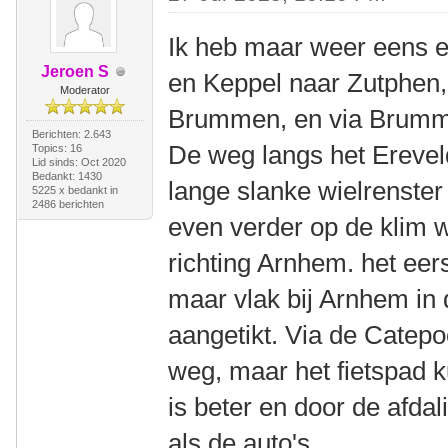
Ik heb maar weer eens 
Jeroen S
en Keppel naar Zutphen,
Moderator
Brummen, en via Brumme
Berichten: 2.643
De weg langs het Ereveld
Topics: 16
Lid sinds: Oct 2020
Bedankt: 1430
lange slanke wielrenster 
5225 x bedankt in
2486 berichten
even verder op de klim we
richting Arnhem. het eers
maar vlak bij Arnhem in 
aangetikt. Via de Catep
weg, maar het fietspad k
is beter en door de afdal
als de auto's.