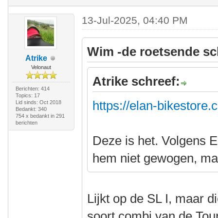
13-Jul-2025, 04:40 PM
Wim -de roetsende sc
Atrike
Velonaut
Atrike schreef:
Berichten: 414
Topics: 17
https://elan-bikestore.
Lid sinds: Oct 2018
Bedankt: 340
754 x bedankt in 291
berichten
Deze is het. Volgens El
hem niet gewogen, maar
Lijkt op de SL I, maar d
soort combi van de Tour