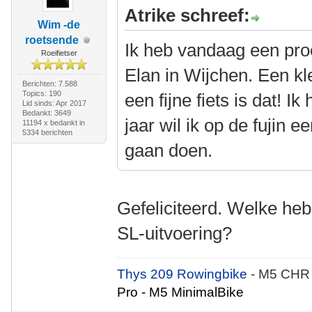
Atrike schreef:
Wim -de
roetsende
Ik heb vandaag een proe
Roeifietser
Elan in Wijchen. Een kl
Berichten: 7.588
Topics: 190
een fijne fiets is dat! I
Lid sinds: Apr 2017
Bedankt: 3649
jaar wil ik op de fujin
11194 x bedankt in
5334 berichten
gaan doen.
Gefeliciteerd. Welke heb
SL-uitvoering?
Thys 209 Rowingbike
- M5 CHR
Pro - M5 MinimalBike