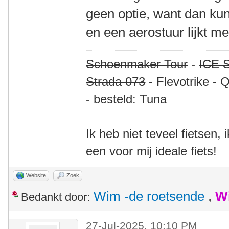
geen optie, want dan ku
en een aerostuur lijkt me
Schoenmaker Tour
-
ICE S
Strada 073
- Flevotrike - 
- besteld: Tuna
Ik heb niet teveel fietsen,
een voor mij ideale fiets!
Website
Zoek
Wim -de roetsende
,
W
Bedankt door:
27-Jul-2025, 10:10 PM