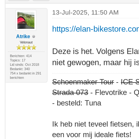
13-Jul-2025, 11:50 AM
https://elan-bikestore.co
Atrike
Velonaut
Deze is het. Volgens Elan
Berichten: 414
niet gewogen, maar hij is
Topics: 17
Lid sinds: Oct 2018
Bedankt: 340
754 x bedankt in 291
berichten
Schoenmaker Tour
-
ICE S
Strada 073
- Flevotrike - 
- besteld: Tuna
Ik heb niet teveel fietsen,
een voor mij ideale fiets!