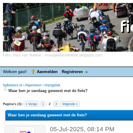
Welkom gast!
Aanmelden
Registreren
ligfietsers.nl
›
Algemeen
›
Hangplek
Waar ben je vandaag geweest met de fiets?
elde waardering is 5
Pagina's (3):
« Vorige
1
2
3
Volgende »
Waar ben je vandaag geweest met de fiets?
05-Jul-2025, 08:14 PM