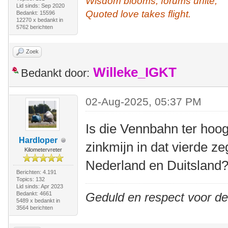
Wisdom blooms, forums unite,
Lid sinds: Sep 2020
Quoted love takes flight.
Bedankt: 15596
12270 x bedankt in
5762 berichten
Zoek
Willeke_IGKT
Bedankt door:
02-Aug-2025, 05:37 PM
Is die Vennbahn ter hoog
Hardloper
zinkmijn in dat vierde ze
Kilometervreter
Nederland en Duitsland
Berichten: 4.191
Topics: 132
Lid sinds: Apr 2023
Bedankt: 4661
Geduld en respect voor d
5489 x bedankt in
3564 berichten