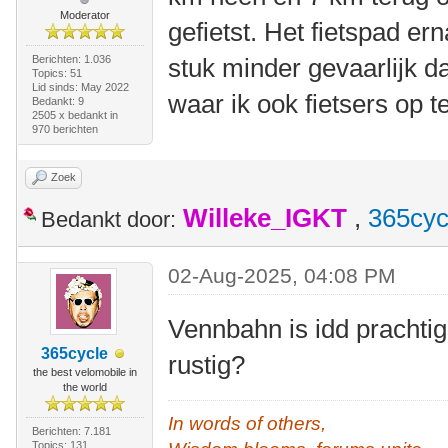
Moderator
gefietst. Het fietspad e
Berichten: 1.036
stuk minder gevaarlijk 
Topics: 51
Lid sinds: May 2022
waar ik ook fietsers op 
Bedankt: 9
2505 x bedankt in
970 berichten
Zoek
Willeke_IGKT
,
365cyc
Bedankt door:
02-Aug-2025, 04:08 PM
Vennbahn is idd prachtig
365cycle
rustig?
the best velomobile in
the world
In words of others,
Berichten: 7.181
Topics: 131