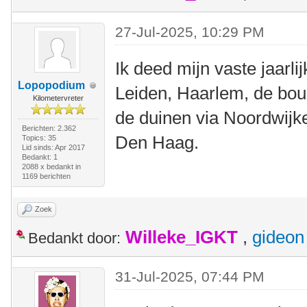
27-Jul-2025, 10:29 PM
Ik deed mijn vaste jaarl
Lopopodium
Leiden, Haarlem, de bou
Kilometervreter
de duinen via Noordwijk
Berichten: 2.362
Den Haag.
Topics: 35
Lid sinds: Apr 2017
Bedankt: 1
2088 x bedankt in
1169 berichten
Zoek
Willeke_IGKT
,
gideon
Bedankt door:
31-Jul-2025, 07:44 PM