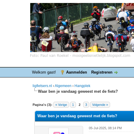
Welkom gast!
Aanmelden
Registreren
ligfietsers.nl
›
Algemeen
›
Hangplek
Waar ben je vandaag geweest met de fiets?
1 stemmen - gemiddelde waardering is 5
1
2
3
4
5
Pagina's (3):
« Vorige
1
2
3
Volgende »
Waar ben je vandaag geweest met de fiets?
05-Jul-2025, 08:14 PM