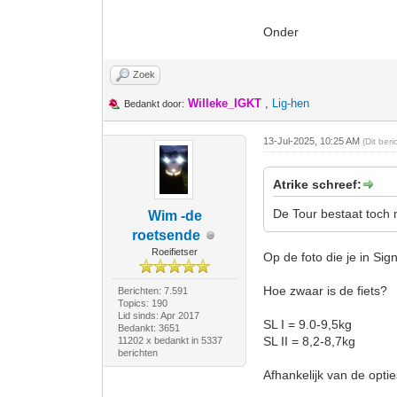
Onder
Zoek
Willeke_IGKT
,
Lig-hen
Bedankt door:
13-Jul-2025, 10:25 AM
(Dit ber
Atrike schreef:
De Tour bestaat toch 
Wim -de
roetsende
Roeifietser
Op de foto die je in Sig
Hoe zwaar is de fiets?
Berichten: 7.591
Topics: 190
Lid sinds: Apr 2017
SL I = 9.0-9,5kg
Bedankt: 3651
SL II = 8,2-8,7kg
11202 x bedankt in 5337
berichten
Afhankelijk van de optie