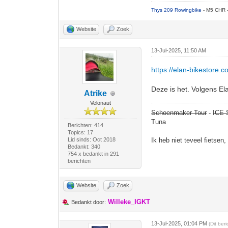
Thys 209 Rowingbike
- M5 CHR 
Website
Zoek
13-Jul-2025, 11:50 AM
https://elan-bikestore.c
Deze is het. Volgens Ela
Atrike
Velonaut
Schoenmaker Tour
-
ICE 
Tuna
Berichten: 414
Topics: 17
Lid sinds: Oct 2018
Ik heb niet teveel fietsen
Bedankt: 340
754 x bedankt in 291
berichten
Website
Zoek
Willeke_IGKT
Bedankt door:
13-Jul-2025, 01:04 PM
(Dit ber