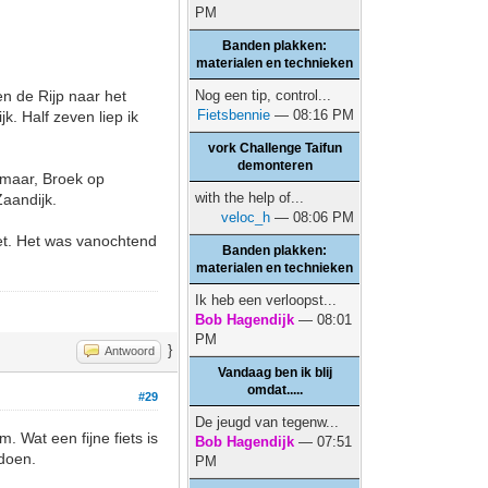
PM
Banden plakken:
materialen en technieken
n de Rijp naar het
Nog een tip, control...
Fietsbennie
— 08:16 PM
. Half zeven liep ik
vork Challenge Taifun
demonteren
kmaar, Broek op
with the help of...
Zaandijk.
veloc_h
— 08:06 PM
oet. Het was vanochtend
Banden plakken:
materialen en technieken
Ik heb een verloopst...
Bob Hagendijk
— 08:01
PM
}
Antwoord
Vandaag ben ik blij
omdat.....
#29
De jeugd van tegenw...
. Wat een fijne fiets is
Bob Hagendijk
— 07:51
 doen.
PM