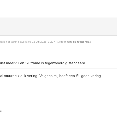
icht is het laatst bewerkt op 13-Jul-2025, 10:27 AM door
Wim -de roetsende
.)
niet meer? Een SL frame is tegenwoordig standaard.
nal stuurde zie ik vering. Volgens mij heeft een SL geen vering.
s.