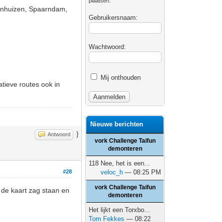
plaatsen.
tenhuizen, Spaarndam,
Gebruikersnaam:
Wachtwoord:
Mij onthouden
atieve routes ook in
Nieuwe berichten
}
Antwoord
vork Challenge Taifun
demonteren
118 Nee, het is een...
#28
veloc_h
— 08:25 PM
vork Challenge Taifun
 de kaart zag staan en
demonteren
Het lijkt een Torxbo...
Tom Fekkes
— 08:22