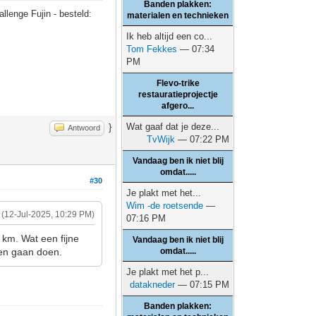
Banden plakken:
allenge Fujin - besteld:
materialen en technieken
Ik heb altijd een co...
Tom Fekkes
— 07:34
PM
Flevo-trike
restauratieprojectje
afgero...
Wat gaaf dat je deze...
}
Antwoord
TvWijk
— 07:22 PM
Vandaag ben ik niet blij
omdat.....
#30
Je plakt met het...
Wim -de roetsende
—
(12-Jul-2025, 10:29 PM)
07:16 PM
 km. Wat een fijne
Vandaag ben ik niet blij
rken gaan doen.
omdat.....
Je plakt met het p...
datakneder
— 07:15 PM
Banden plakken: