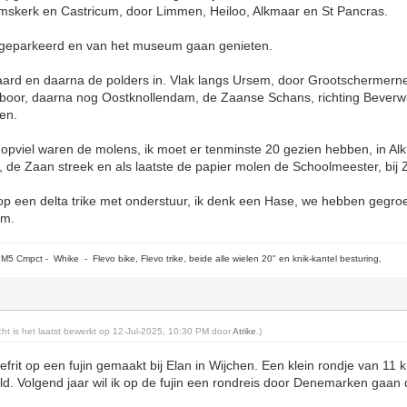
skerk en Castricum, door Limmen, Heiloo, Alkmaar en St Pancras.
ts geparkeerd en van het museum gaan genieten.
rd en daarna de polders in. Vlak langs Ursem, door Grootschermerne
rboor, daarna nog Oostknollendam, de Zaanse Schans, richting Beverwijk
nen.
 opviel waren de molens, ik moet er tenminste 20 gezien hebben, in Al
 de Zaan streek en als laatste de papier molen de Schoolmeester, bij 
, op een delta trike met onderstuur, ik denk een Hase, we hebben gegr
um.
5 Cmpct - Whike - Flevo bike, Flevo trike, beide alle wielen 20" en knik-kantel besturing,
icht is het laatst bewerkt op 12-Jul-2025, 10:30 PM door
Atrike
.)
rit op een fujin gemaakt bij Elan in Wijchen. Een klein rondje van 11 km
eld. Volgend jaar wil ik op de fujin een rondreis door Denemarken gaan