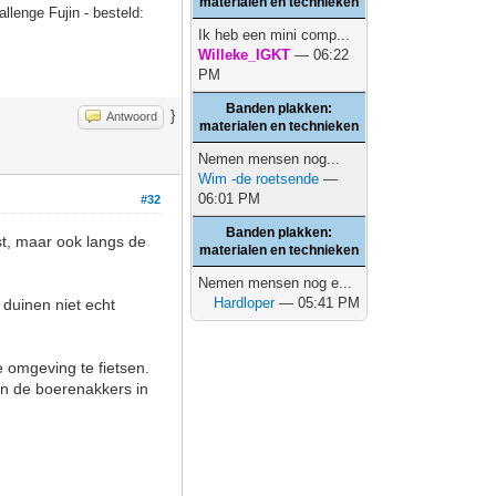
materialen en technieken
allenge Fujin - besteld:
Ik heb een mini comp...
Willeke_IGKT
— 06:22
PM
Banden plakken:
}
Antwoord
materialen en technieken
Nemen mensen nog...
Wim -de roetsende
—
06:01 PM
#32
Banden plakken:
st, maar ook langs de
materialen en technieken
Nemen mensen nog e...
Hardloper
— 05:41 PM
duinen niet echt
 omgeving te fietsen.
en de boerenakkers in