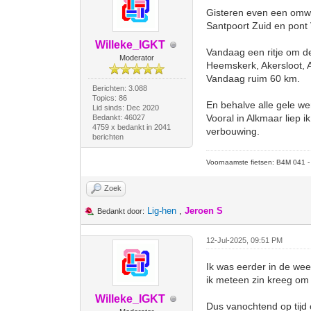
Gisteren even een omwe
Santpoort Zuid en pont
Willeke_IGKT
Vandaag een ritje om d
Moderator
Heemskerk, Akersloot, 
Vandaag ruim 60 km.
Berichten: 3.088
Topics: 86
En behalve alle gele w
Lid sinds: Dec 2020
Vooral in Alkmaar liep 
Bedankt: 46027
4759 x bedankt in 2041
verbouwing.
berichten
Voornaamste fietsen: B4M 041 - M
Zoek
Lig-hen
,
Jeroen S
Bedankt door:
12-Jul-2025, 09:51 PM
Ik was eerder in de wee
ik meteen zin kreeg om 
Willeke_IGKT
Dus vanochtend op tijd 