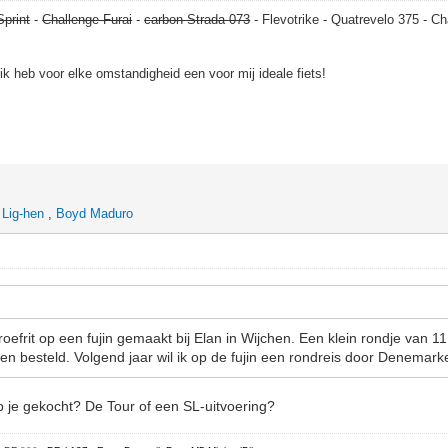
Sprint
-
Challenge Furai
-
carbon Strada 073
- Flevotrike - Quatrevelo 375 - Ch
, ik heb voor elke omstandigheid een voor mij ideale fiets!
,
Lig-hen
,
Boyd Maduro
efrit op een fujin gemaakt bij Elan in Wijchen. Een klein rondje van 11
r een besteld. Volgend jaar wil ik op de fujin een rondreis door Denema
b je gekocht? De Tour of een SL-uitvoering?