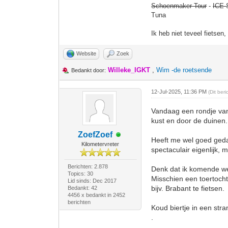
Schoenmaker Tour
-
ICE 
Tuna
Ik heb niet teveel fietsen
Website
Zoek
Willeke_IGKT
,
Wim -de roetsende
Bedankt door:
12-Jul-2025, 11:36 PM
(Dit ber
Vandaag een rondje van 
kust en door de duinen.
ZoefZoef
Heeft me wel goed geda
Kilometervreter
spectaculair eigenlijk,
Berichten: 2.878
Denk dat ik komende we
Topics: 30
Misschien een toertocht
Lid sinds: Dec 2017
bijv. Brabant te fietsen.
Bedankt: 42
4456 x bedankt in 2452
berichten
Koud biertje in een str
.