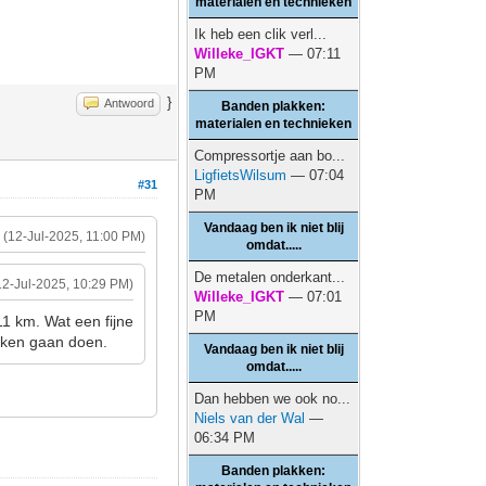
materialen en technieken
Ik heb een clik verl...
Willeke_IGKT
— 07:11
PM
}
Antwoord
Banden plakken:
materialen en technieken
Compressortje aan bo...
LigfietsWilsum
— 07:04
#31
PM
Vandaag ben ik niet blij
(12-Jul-2025, 11:00 PM)
omdat.....
De metalen onderkant...
12-Jul-2025, 10:29 PM)
Willeke_IGKT
— 07:01
PM
11 km. Wat een fijne
arken gaan doen.
Vandaag ben ik niet blij
omdat.....
Dan hebben we ook no...
Niels van der Wal
—
06:34 PM
Banden plakken: