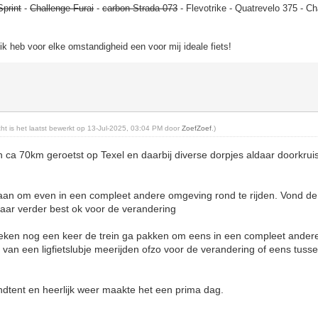
Sprint
-
Challenge Furai
-
carbon Strada 073
- Flevotrike - Quatrevelo 375 - Ch
, ik heb voor elke omstandigheid een voor mij ideale fiets!
icht is het laatst bewerkt op 13-Jul-2025, 03:04 PM door
ZoefZoef
.)
ca 70km geroetst op Texel en daarbij diverse dorpjes aldaar doorkrui
an om even in een compleet andere omgeving rond te rijden. Vond de 
 maar verder best ok voor de verandering
ken nog een keer de trein ga pakken om eens in een compleet andere
 van een ligfietslubje meerijden ofzo voor de verandering of eens tuss
andtent en heerlijk weer maakte het een prima dag.