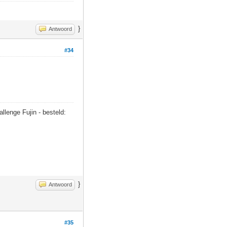
}
Antwoord
#34
.
allenge Fujin - besteld:
}
Antwoord
#35