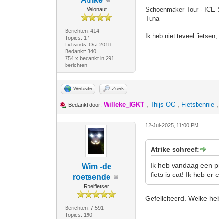
Atrike
Schoenmaker Tour
-
ICE 
Velonaut
Tuna
Berichten: 414
Ik heb niet teveel fietsen
Topics: 17
Lid sinds: Oct 2018
Bedankt: 340
754 x bedankt in 291
berichten
Website
Zoek
Willeke_IGKT
,
Thijs OO
,
Fietsbennie
Bedankt door:
12-Jul-2025, 11:00 PM
Atrike schreef:
Ik heb vandaag een pro
Wim -de
fiets is dat! Ik heb e
roetsende
Roeifietser
Gefeliciteerd. Welke he
Berichten: 7.591
Topics: 190