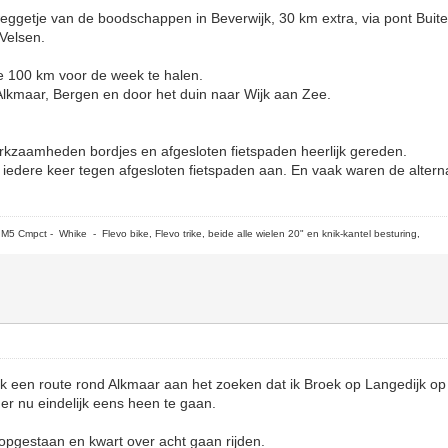
ggetje van de boodschappen in Beverwijk, 30 km extra, via pont Bui
 Velsen.
e 100 km voor de week te halen.
Alkmaar, Bergen en door het duin naar Wijk aan Zee.
erkzaamheden bordjes en afgesloten fietspaden heerlijk gereden.
ik iedere keer tegen afgesloten fietspaden aan. En vaak waren de altern
5 Cmpct - Whike - Flevo bike, Flevo trike, beide alle wielen 20" en knik-kantel besturing,
k een route rond Alkmaar aan het zoeken dat ik Broek op Langedijk op
er nu eindelijk eens heen te gaan.
opgestaan en kwart over acht gaan rijden.