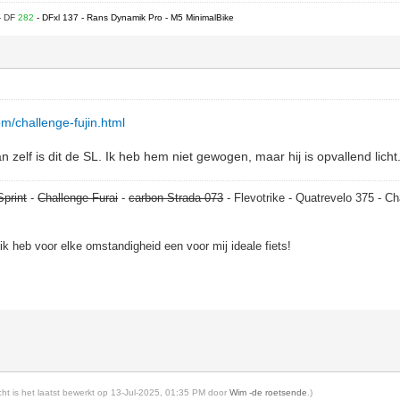
- DF
282
- DFxl 137 - Rans Dynamik Pro - M5 MinimalBike
om/challenge-fujin.html
n zelf is dit de SL. Ik heb hem niet gewogen, maar hij is opvallend licht
Sprint
-
Challenge Furai
-
carbon Strada 073
- Flevotrike - Quatrevelo 375 - Ch
, ik heb voor elke omstandigheid een voor mij ideale fiets!
icht is het laatst bewerkt op 13-Jul-2025, 01:35 PM door
Wim -de roetsende
.)