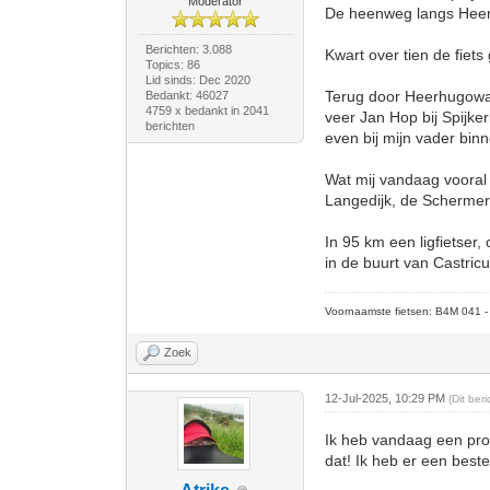
Moderator
De heenweg langs Heem
Berichten: 3.088
Kwart over tien de fie
Topics: 86
Lid sinds: Dec 2020
Terug door Heerhugowaa
Bedankt: 46027
4759 x bedankt in 2041
veer Jan Hop bij Spijke
berichten
even bij mijn vader bin
Wat mij vandaag vooral
Langedijk, de Schermer,
In 95 km een ligfietser
in de buurt van Castric
Voornaamste fietsen: B4M 041 - M
Zoek
12-Jul-2025, 10:29 PM
(Dit ber
Ik heb vandaag een proef
dat! Ik heb er een best