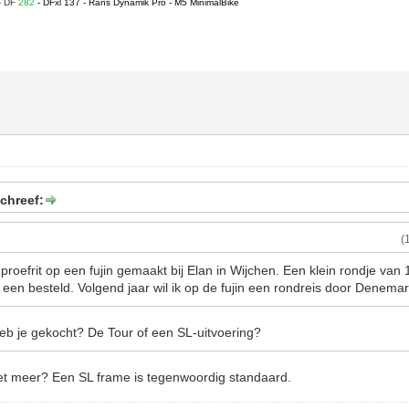
- DF
282
- DFxl 137 - Rans Dynamik Pro - M5 MinimalBike
chreef:
(
roefrit op een fujin gemaakt bij Elan in Wijchen. Een klein rondje van 
 er een besteld. Volgend jaar wil ik op de fujin een rondreis door Denem
heb je gekocht? De Tour of een SL-uitvoering?
iet meer? Een SL frame is tegenwoordig standaard.