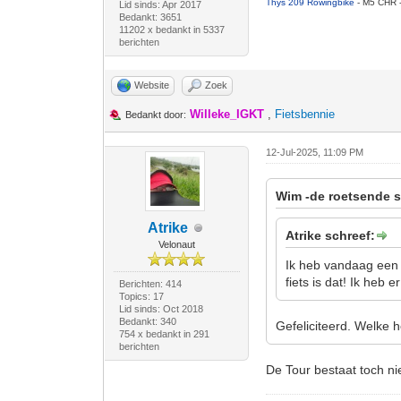
Thys 209 Rowingbike
- M5 CHR 
Lid sinds: Apr 2017
Bedankt: 3651
11202 x bedankt in 5337
berichten
Website
Zoek
Willeke_IGKT
,
Fietsbennie
Bedankt door:
12-Jul-2025, 11:09 PM
Wim -de roetsende s
Atrike
Atrike schreef:
Velonaut
Ik heb vandaag een p
fiets is dat! Ik heb
Berichten: 414
Topics: 17
Lid sinds: Oct 2018
Bedankt: 340
Gefeliciteerd. Welke 
754 x bedankt in 291
berichten
De Tour bestaat toch n