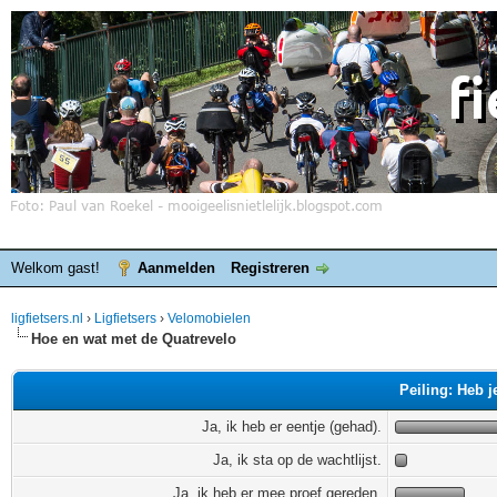
Welkom gast!
Aanmelden
Registreren
ligfietsers.nl
›
Ligfietsers
›
Velomobielen
Hoe en wat met de Quatrevelo
Peiling: Heb j
Ja, ik heb er eentje (gehad).
Ja, ik sta op de wachtlijst.
Ja, ik heb er mee proef gereden.