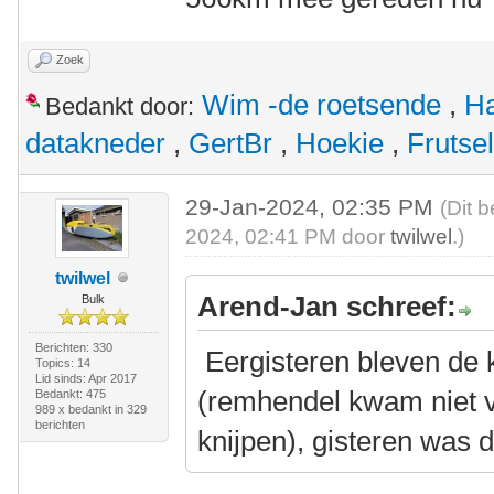
Zoek
Wim -de roetsende
,
Ha
Bedankt door:
datakneder
,
GertBr
,
Hoekie
,
Frutsel
29-Jan-2024, 02:35 PM
(Dit 
2024, 02:41 PM door
twilwel
.)
twilwel
Arend-Jan schreef:
Bulk
Berichten: 330
Eergisteren bleven de 
Topics: 14
Lid sinds: Apr 2017
(remhendel kwam niet v
Bedankt: 475
989 x bedankt in 329
berichten
knijpen), gisteren was d