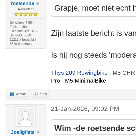
roetsende
Grapje, moet niet echt
Roeifietser
Berichten: 7.594
Topics: 190
Zijn laatste bericht is v
Lid sinds: Apr 2017
Bedankt: 3660
11217 x bedankt in
5340 berichten
Is hij nog steeds 'mode
Thys 209 Rowingbike
- M5 CHR
Pro - M5 MinimalBike
Website
Zoek
21-Jan-2026, 09:02 PM
Wim -de roetsende sc
Josligfiets