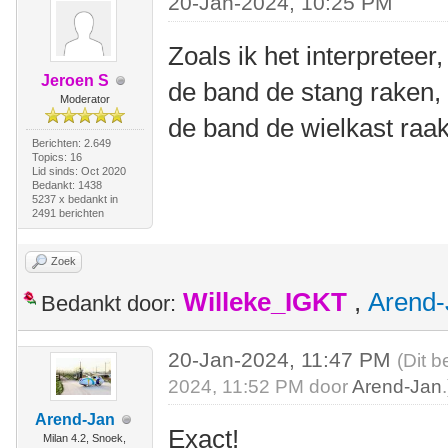
20-Jan-2024, 10:25 PM
Zoals ik het interpreteer,
Jeroen S
de band de stang raken, d
Moderator
de band de wielkast raak
Berichten: 2.649
Topics: 16
Lid sinds: Oct 2020
Bedankt: 1438
5237 x bedankt in
2491 berichten
Zoek
Willeke_IGKT
,
Arend-
Bedankt door:
20-Jan-2024, 11:47 PM
(Dit b
2024, 11:52 PM door
Arend-Jan
.
Arend-Jan
Exact!
Milan 4.2, Snoek,