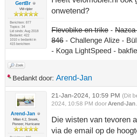
GertBr
onwetend?
VM-rijder
Berichten: 877
Topics: 34
Flevobike en trike
-
Nazca
Lid sinds: Aug 2018
Bedankt: 422
846
- Challenge Alize - Bü
1010 x bedankt in
415 berichten
- Koga LightSpeed - bakfie
Zoek
Arend-Jan
Bedankt door:
21-Jan-2024, 10:59 PM
(Dit 
2024, 10:58 PM door
Arend-Jan
Arend-Jan
Die wisten van tevoren a
Milan 4.2, Snoek,
Pioneer, Hurricane
via de email op de hoog