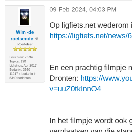
09-Feb-2024, 04:03 PM
Op ligfiets.net wederom i
Wim -de
https://ligfiets.net/news/
roetsende
Roeifietser
Berichten: 7.594
Topics: 190
En een prachtig filmpje m
Lid sinds: Apr 2017
Bedankt: 3660
11217 x bedankt in
Dronten:
https://www.yo
5340 berichten
v=uuZ0tkInnO4
In het filmpje wordt ook
verplaatsen van die stan