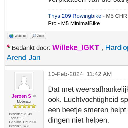
Thys 209 Rowingbike
- M5 CHR
Pro - M5 MinimalBike
Website
Zoek
Willeke_IGKT
,
Hardlo
Bedankt door:
Arend-Jan
10-Feb-2024, 11:42 AM
Dat met weersafhankeli
Jeroen S
ook. Luchtvochtigheid s
Moderator
een beetje smeren helpt 
Berichten: 2.649
dingen niet helpen.
Topics: 16
Lid sinds: Oct 2020
Bedankt: 1438