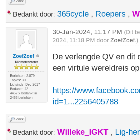
Zoek
365cycle
,
Roepers
,
W
Bedankt door:
30-Jan-2024, 11:17 PM
(Dit b
2024, 11:18 PM door
ZoefZoef
.)
De verlengde QV en dit d
ZoefZoef
Kilometervreter
een virtule wereldreis o
Berichten: 2.879
Topics: 30
Lid sinds: Dec 2017
https://www.facebook.co
Bedankt: 42
4457 x bedankt in
2453 berichten
id=1...2256405788
Zoek
Willeke_IGKT
,
Lig-he
Bedankt door: