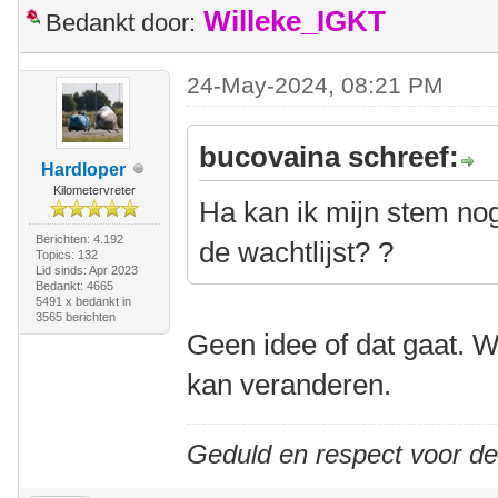
Willeke_IGKT
Bedankt door:
24-May-2024, 08:21 PM
bucovaina schreef:
Hardloper
Kilometervreter
Ha kan ik mijn stem nog
Berichten: 4.192
de wachtlijst? ?
Topics: 132
Lid sinds: Apr 2023
Bedankt: 4665
5491 x bedankt in
3565 berichten
Geen idee of dat gaat. We
kan veranderen.
Geduld en respect voor d