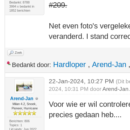
Bedankt: 8788
#209.
3994 x bedankt in
1852 berichten
Net even foto's vergeleke
veranderd. I stand corre
Zoek
Hardloper
,
Arend-Jan
Bedankt door:
22-Jan-2024, 10:27 PM
(Dit 
2024, 10:31 PM door
Arend-Jan
Arend-Jan
Voor wie er wil controler
Milan 4.2, Snoek,
Pioneer, Hurricane
precies gedaan heb....
Berichten: 806
Topics: 1
Lid sinds: Jun 2022