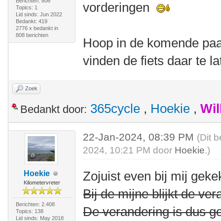
Berichten: 806
vorderingen
Topics: 1
Lid sinds: Jun 2022
Bedankt: 419
2776 x bedankt in
808 berichten
Hoop in de komende paar
vinden de fiets daar te la
Zoek
365cycle
,
Hoekie
,
Wil
Bedankt door:
22-Jan-2024, 08:39 PM
(Dit 
2024, 10:21 PM door
Hoekie
.)
Zojuist even bij mij gek
Hoekie
Kilometervreter
Bij de mijne blijkt de ve
Berichten: 2.408
De verandering is dus g
Topics: 138
Lid sinds: May 2018