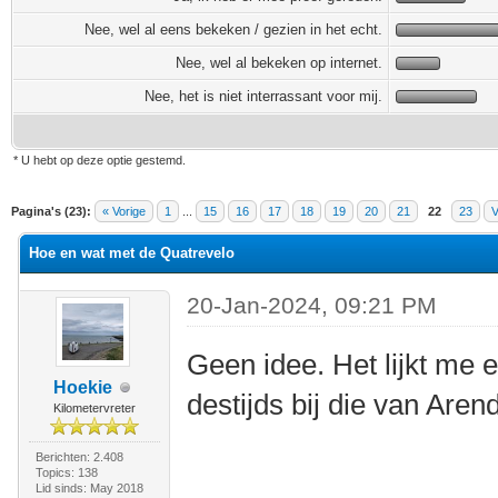
Nee, wel al eens bekeken / gezien in het echt.
Nee, wel al bekeken op internet.
Nee, het is niet interrassant voor mij.
* U hebt op deze optie gestemd.
elde waardering is 5
Pagina's (23):
« Vorige
1
...
15
16
17
18
19
20
21
22
23
V
Hoe en wat met de Quatrevelo
20-Jan-2024, 09:21 PM
Geen idee. Het lijkt me 
Hoekie
destijds bij die van Aren
Kilometervreter
Berichten: 2.408
Topics: 138
Lid sinds: May 2018