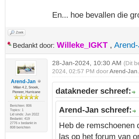
En... hoe bevallen die g
Zoek
Willeke_IGKT
,
Arend-
Bedankt door:
28-Jan-2024, 10:30 AM
(Dit b
2024, 02:57 PM door
Arend-Jan
Arend-Jan
Milan 4.2, Snoek,
datakneder schreef:
Pioneer, Hurricane
Berichten: 806
Arend-Jan schreef:
Topics: 1
Lid sinds: Jun 2022
Bedankt: 419
Heb de remschoenen d
2776 x bedankt in
808 berichten
las op het forum van o