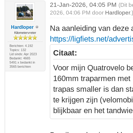
21-Jan-2026, 04:05 PM
(Dit 
2026, 04:06 PM door
Hardloper
.
Na aanleiding van deze a
Hardloper
Kilometervreter
https://ligfiets.net/adve
Berichten: 4.192
Topics: 132
Citaat:
Lid sinds: Apr 2023
Bedankt: 4665
5491 x bedankt in
Voor mijn Quatrovelo be
3565 berichten
160mm traparmen met 
trapas smaller is dan s
te krijgen zijn (velomob
blijkbaar en het tandwie