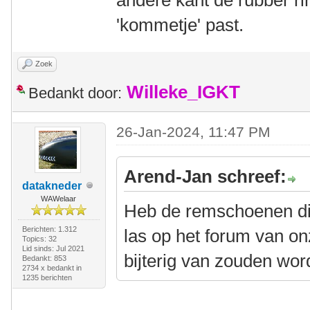
'kommetje' past.
Zoek
Willeke_IGKT
Bedankt door:
26-Jan-2024, 11:47 PM
Arend-Jan schreef:
datakneder
WAWelaar
Heb de remschoenen di
Berichten: 1.312
las op het forum van on
Topics: 32
Lid sinds: Jul 2021
bijterig van zouden wo
Bedankt: 853
2734 x bedankt in
1235 berichten