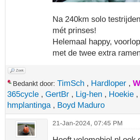
Na 240km solo testrijde
mét prinses!
Helemaal happy, voorlop
met de twee extra rame
Zoek
TimSch
,
Hardloper
,
W
Bedankt door:
365cycle
,
GertBr
,
Lig-hen
,
Hoekie
hmplantinga
,
Boyd Maduro
21-Jan-2024, 07:45 PM
Heeft velomobiel.nl ook 