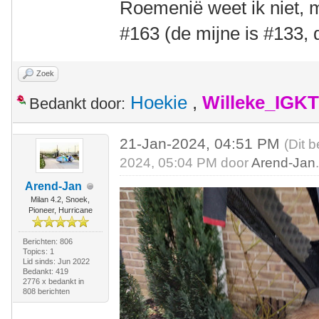
Roemenië weet ik niet, 
#163 (de mijne is #133, 
Zoek
Hoekie
,
Willeke_IGKT
Bedankt door:
21-Jan-2024, 04:51 PM
(Dit 
2024, 05:04 PM door
Arend-Jan
Arend-Jan
Milan 4.2, Snoek,
Pioneer, Hurricane
Berichten: 806
Topics: 1
Lid sinds: Jun 2022
Bedankt: 419
2776 x bedankt in
808 berichten