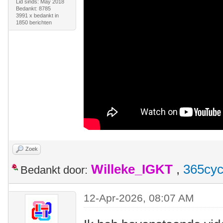
Lid sinds: May 2018
Bedankt: 8785
3991 x bedankt in
1850 berichten
Zoek
Willeke_IGKT
,
365cyc
Bedankt door:
12-Apr-2026, 08:07 AM