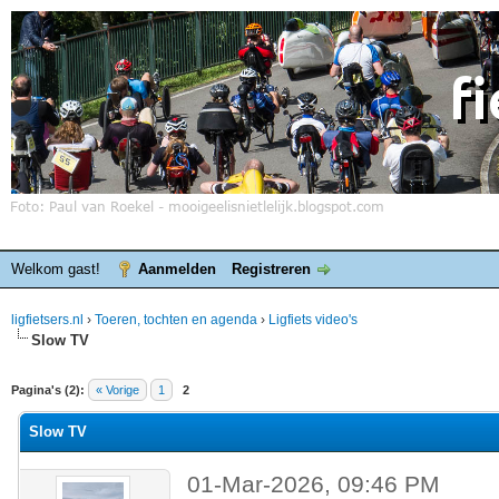
Welkom gast!
Aanmelden
Registreren
ligfietsers.nl
›
Toeren, tochten en agenda
›
Ligfiets video's
Slow TV
elde waardering is 0
Pagina's (2):
« Vorige
1
2
Slow TV
01-Mar-2026, 09:46 PM