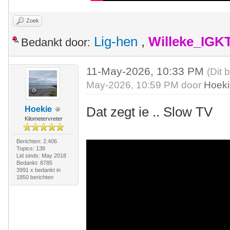
Zoek
Lig-hen
,
Willeke_IGK
Bedankt door:
11-May-2026, 10:33 PM
(Dit 
May-2026, 10:59 PM door
Hoek
Dat zegt ie .. Slow TV
Hoekie
Kilometervreter
Berichten: 2.406
Topics: 138
Lid sinds: May 2018
Bedankt: 8785
3991 x bedankt in
1850 berichten