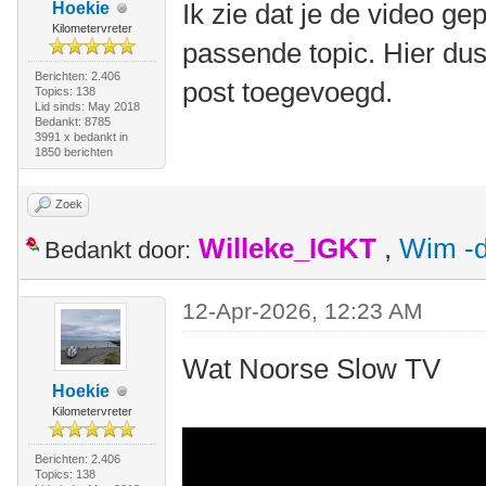
Ik zie dat je de video ge
Hoekie
Kilometervreter
passende topic. Hier dus
Berichten: 2.406
post toegevoegd.
Topics: 138
Lid sinds: May 2018
Bedankt: 8785
3991 x bedankt in
1850 berichten
Zoek
Willeke_IGKT
,
Wim -d
Bedankt door:
12-Apr-2026, 12:23 AM
Wat Noorse Slow TV
Hoekie
Kilometervreter
Berichten: 2.406
Topics: 138