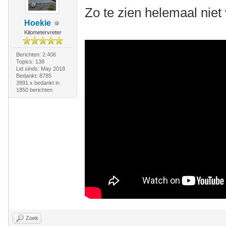
Zo te zien helemaal niet
Hoekie
Kilometervreter
Berichten: 2.406
Topics: 138
Lid sinds: May 2018
Bedankt: 8785
3991 x bedankt in
1850 berichten
Zoek