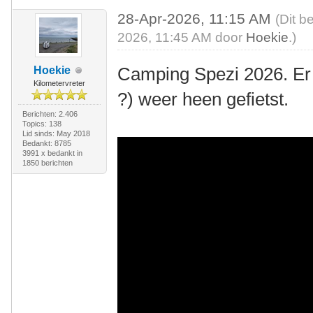
28-Apr-2026, 11:15 AM
(Dit b
2026, 11:45 AM door
Hoekie
.)
Camping Spezi 2026. Er 
Hoekie
Kilometervreter
?) weer heen gefietst.
Berichten: 2.406
Topics: 138
Lid sinds: May 2018
Bedankt: 8785
3991 x bedankt in
1850 berichten