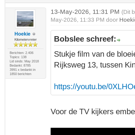
13-May-2026, 11:31 PM
(Dit 
May-2026, 11:33 PM door
Hoeki
Hoekie
Bobslee schreef:
Kilometervreter
Stukje film van de bloe
Berichten: 2.406
Topics: 138
Lid sinds: May 2018
Rijksweg 13, tussen Kin
Bedankt: 8785
3991 x bedankt in
1850 berichten
https://youtu.be/0XLH
Voor de TV kijkers embe