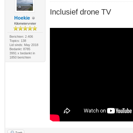
Inclusief drone TV
Hoekie
Kilometervreter
Berichten: 2.406
Topics: 138
Lid sinds: May 2018
Bedankt: 8785
3991 x bedankt in
1850 berichten
Zoek