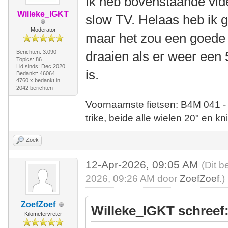
Ik heb bovenstaande vid
Willeke_IGKT
slow TV. Helaas heb ik g
Moderator
maar het zou een goede z
Berichten: 3.090
draaien als er weer een 
Topics: 86
Lid sinds: Dec 2020
is.
Bedankt: 46064
4760 x bedankt in
2042 berichten
Voornaamste fietsen: B4M 041 -
trike, beide alle wielen 20" en kn
Zoek
12-Apr-2026, 09:05 AM
(Dit b
2026, 09:26 AM door
ZoefZoef
.)
ZoefZoef
Willeke_IGKT schreef
Kilometervreter