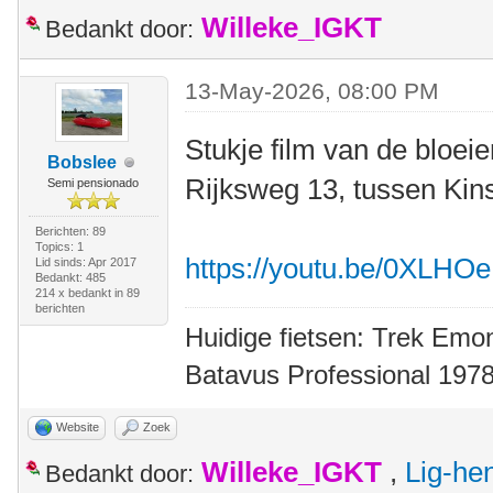
Willeke_IGKT
Bedankt door:
13-May-2026, 08:00 PM
Stukje film van de bloei
Bobslee
Rijksweg 13, tussen Kins
Semi pensionado
Berichten: 89
Topics: 1
https://youtu.be/0XLHO
Lid sinds: Apr 2017
Bedankt: 485
214 x bedankt in 89
berichten
Huidige fietsen: Trek Emon
Batavus Professional 1978
Website
Zoek
Willeke_IGKT
,
Lig-he
Bedankt door: