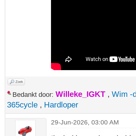
Zoek
Willeke_IGKT
,
Wim -d
Bedankt door:
365cycle
,
Hardloper
29-Jun-2026, 03:00 AM