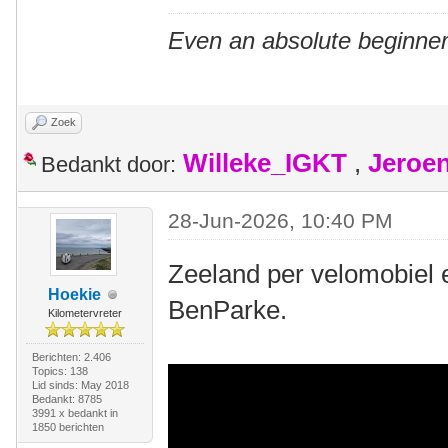
Even an absolute beginner
Zoek
Willeke_IGKT
,
Jeroe
Bedankt door:
28-Jun-2026, 10:40 PM
Zeeland per velomobiel 
Hoekie
BenParke.
Kilometervreter
Berichten: 2.406
Topics: 138
Lid sinds: May 2018
Bedankt: 8785
3991 x bedankt in
1850 berichten