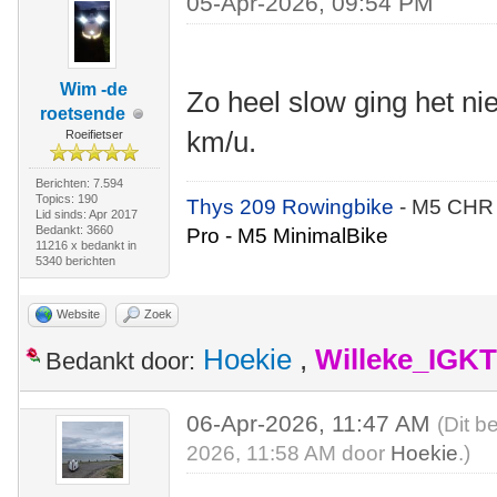
05-Apr-2026, 09:54 PM
Wim -de
Zo heel slow ging het ni
roetsende
km/u.
Roeifietser
Berichten: 7.594
Topics: 190
Thys 209 Rowingbike
- M5 CHR
Lid sinds: Apr 2017
Bedankt: 3660
Pro - M5 MinimalBike
11216 x bedankt in
5340 berichten
Website
Zoek
Hoekie
,
Willeke_IGKT
Bedankt door:
06-Apr-2026, 11:47 AM
(Dit b
2026, 11:58 AM door
Hoekie
.)