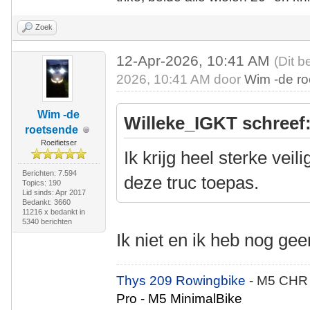
Zoek
12-Apr-2026, 10:41 AM
(Dit b
2026, 10:41 AM door
Wim -de r
Wim -de
Willeke_IGKT schreef
roetsende
Roeifietser
Ik krijg heel sterke vei
Berichten: 7.594
deze truc toepas.
Topics: 190
Lid sinds: Apr 2017
Bedankt: 3660
11216 x bedankt in
5340 berichten
Ik niet en ik heb nog ge
Thys 209 Rowingbike
- M5 CHR
Pro - M5 MinimalBike