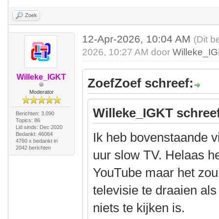
Zoek
12-Apr-2026, 10:04 AM
(Dit b
2026, 10:27 AM door
Willeke_I
Willeke_IGKT
ZoefZoef schreef:
Moderator
Willeke_IGKT schree
Berichten: 3.090
Topics: 86
Lid sinds: Dec 2020
Ik heb bovenstaande v
Bedankt: 46064
4760 x bedankt in
2042 berichten
uur slow TV. Helaas he
YouTube maar het zou
televisie te draaien a
niets te kijken is.