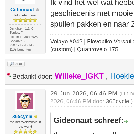
Ik vind het wel wat hebb
Gideonaut
geschiedenis met mooie 
Kilometervreter
spullen pakken en naar 
Berichten: 1.140
Topics: 7
Lid sinds: Jun 2023
Velayo #
0
4?
| Flevobike Versati
Bedankt: 2
2207 x bedankt in
(custom) | Quattrovelo 175
1109 berichten
Zoek
Willeke_IGKT
,
Hoekie
Bedankt door:
29-Jun-2026, 06:46 PM
(Dit 
2026, 06:46 PM door
365cycle
.)
365cycle
Gideonaut schreef:
the best velomobile in
the world