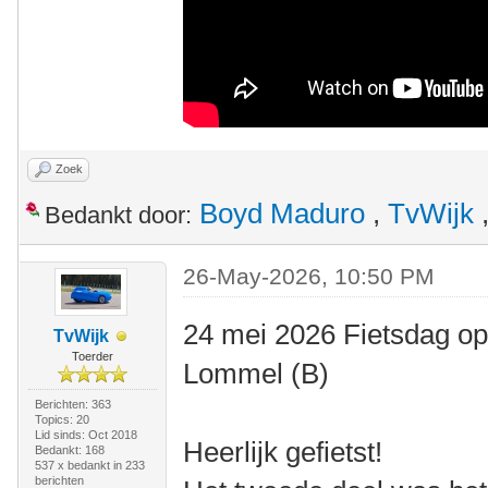
Zoek
Boyd Maduro
,
TvWijk
Bedankt door:
26-May-2026, 10:50 PM
24 mei 2026 Fietsdag op
TvWijk
Toerder
Lommel (B)
Berichten: 363
Topics: 20
Lid sinds: Oct 2018
Heerlijk gefietst!
Bedankt: 168
537 x bedankt in 233
berichten