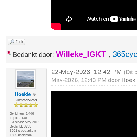
Zoek
Willeke_IGKT
,
365cyc
Bedankt door:
22-May-2026, 12:42 PM
(Dit 
May-2026, 12:43 PM door
Hoek
Hoekie
Kilometervreter
Berichten: 2.406
Topics: 138
Lid sinds: May 2018
Bedankt: 8785
3991 x bedankt in
1850 berichten