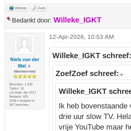
Website
Zoek
Willeke_IGKT
Bedankt door:
12-Apr-2026, 10:53 AM
Willeke_IGKT schreef
Niels van der
Wal
ZoefZoef schreef:
Kilometervreter
Berichten: 1.230
Topics: 16
Willeke_IGKT schree
Lid sinds: Apr 2017
Bedankt: 405
2439 x bedankt in
Ik heb bovenstaande
957 berichten
drie uur slow TV. Hel
vrije YouTube maar h