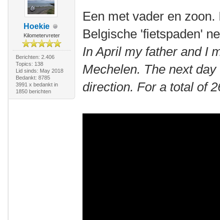
Een met vader en zoon. 
Hoekie
Belgische 'fietspaden' n
Kilometervreter
In April my father and I
Berichten: 2.406
Topics: 138
Mechelen. The next day 
Lid sinds: May 2018
Bedankt: 8785
direction. For a total of
3991 x bedankt in
1850 berichten