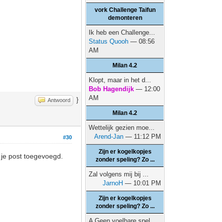
vork Challenge Taifun
demonteren
Ik heb een Challenge...
Status Quooh
— 08:56
AM
Milan 4.2
Klopt, maar in het d...
Bob Hagendijk
— 12:00
AM
}
Antwoord
Milan 4.2
Wettelijk gezien moe...
Arend-Jan
— 11:12 PM
#30
Zijn er kogelkopjes
r je post toegevoegd.
zonder speling? Zo ...
Zal volgens mij bij ...
JarnoH
— 10:01 PM
Zijn er kogelkopjes
zonder speling? Zo ...
A Geen voelbare spel...