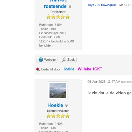
Thys 209 Rowingbike
- M5 CHR 
roetsende
Roeifietser
Berichten: 7.594
Topics: 190
Lid sinds: Apr 2017
Bedankt: 3660
11217 x bedankt in 5340
berichten
Website
Zoek
Hoekie
,
Willeke_IGKT
Bedankt door:
06-Apr-2026, 11:47 AM
(Dit be
Ik zie dat je de video g
Hoekie
Kilometervreter
Berichten: 2.408
Topics: 138