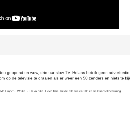
deo geopend en wow, drie uur slow TV. Helaas heb ik geen advertentie
m op de televisie te draaien als er weer een 50 zenders en niets te kijk
5 Cmpct - Whike - Flevo bike, Flevo trike, beide alle wielen 20" en knik-kantel besturing,