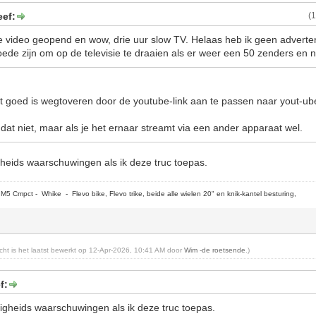
eef:
(
 video geopend en wow, drie uur slow TV. Helaas heb ik geen adverten
de zijn om op de televisie te draaien als er weer een 50 zenders en nie
t goed is wegtoveren door de youtube-link aan te passen naar yout-u
 dat niet, maar als je het ernaar streamt via een ander apparaat wel.
ligheids waarschuwingen als ik deze truc toepas.
5 Cmpct - Whike - Flevo bike, Flevo trike, beide alle wielen 20" en knik-kantel besturing,
richt is het laatst bewerkt op 12-Apr-2026, 10:41 AM door
Wim -de roetsende
.)
f:
eiligheids waarschuwingen als ik deze truc toepas.