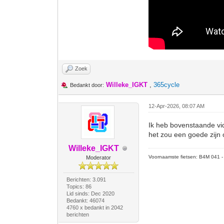
Zoek
Willeke_IGKT
,
365cycle
Bedankt door:
12-Apr-2026, 08:07 AM
Ik heb bovenstaande vi
het zou een goede zijn o
Willeke_IGKT
Voornaamste fietsen: B4M 041 - M
Moderator
Berichten: 3.091
Topics: 86
Lid sinds: Dec 2020
Bedankt: 46074
4760 x bedankt in 2042
berichten