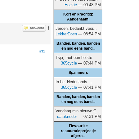
Hoekie
— 09:48 PM
Kort en krachtig:
Aangenaam!
}
Antwoord
Jeroen, bedankt voor...
LekkerDoen
— 08:54 PM
Banden, banden, banden
en nog eens band...
#31
Tsja, met een heiste...
365cycle
— 07:44 PM
Spammers
In het Nederlands ...
365cycle
— 07:41 PM
Banden, banden, banden
en nog eens band...
Vandaag m'n nieuwe C...
datakneder
— 07:31 PM
Flevo-trike
restauratieprojectje
afgero...