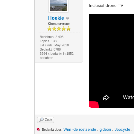
Inclusief drone TV
Hoekie
Kilometervreter
Berichten: 2.408
Topics: 138
Lid sinds: May 2018
Bedankt: 8788
3994 x bedankt in 1852
berichten
Zoek
Wim -de roetsende
,
gideon
,
365cycle
,
Bedankt door: