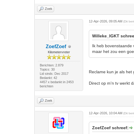
Zoek
12-Apr-2026, 09:05 AM
(Dit be
Willeke_IGKT schree
Ik heb bovenstaande v
ZoefZoef
maar het zou een goede
Kilometervreter
Berichten: 2.879
Topics: 30
Reclame kun je als het
Lid sinds: Dec 2017
Bedankt: 42
4457 x bedankt in 2453
Direct op m'n tv werkt d
berichten
Zoek
12-Apr-2026, 10:04 AM
(Dit be
ZoefZoef schreef: