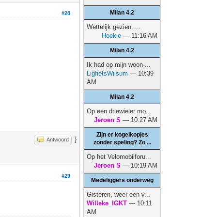
Milan 4.2
#28
Wettelijk gezien.....
Hoekie
— 11:16 AM
Milan 4.2
Ik had op mijn woon-...
LigfietsWilsum
— 10:39
AM
Milan 4.2
Op een driewieler mo...
Jeroen S
— 10:27 AM
Zijn er kogelkopjes
}
Antwoord
zonder speling? Zo ...
Op het Velomobilforu...
Jeroen S
— 10:19 AM
#29
Medeliggers onderweg
Gisteren, weer een v...
Willeke_IGKT
— 10:11
AM