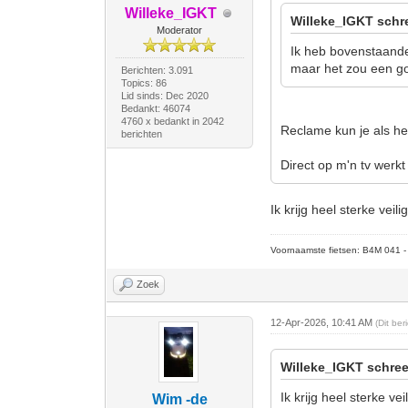
Willeke_IGKT
Willeke_IGKT schr
Moderator
Ik heb bovenstaande
maar het zou een goe
Berichten: 3.091
Topics: 86
Lid sinds: Dec 2020
Bedankt: 46074
4760 x bedankt in 2042
Reclame kun je als he
berichten
Direct op m'n tv werkt
Ik krijg heel sterke vei
Voornaamste fietsen: B4M 041 - M
Zoek
12-Apr-2026, 10:41 AM
(Dit be
Willeke_IGKT schree
Ik krijg heel sterke v
Wim -de