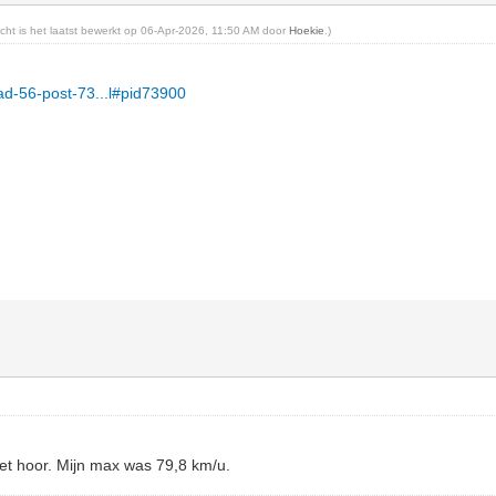
richt is het laatst bewerkt op 06-Apr-2026, 11:50 AM door
Hoekie
.)
read-56-post-73...l#pid73900
iet hoor. Mijn max was 79,8 km/u.