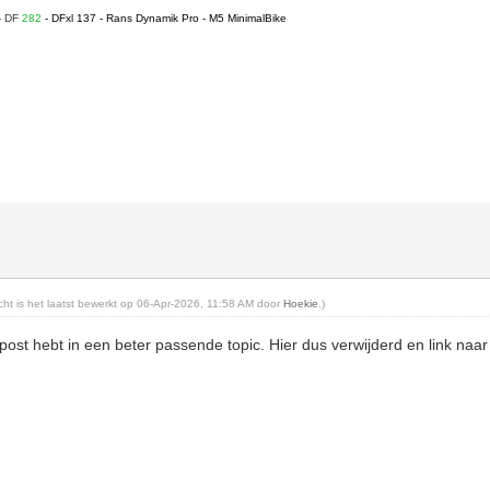
- DF
282
- DFxl 137 - Rans Dynamik Pro - M5 MinimalBike
richt is het laatst bewerkt op 06-Apr-2026, 11:58 AM door
Hoekie
.)
epost hebt in een beter passende topic. Hier dus verwijderd en link naa