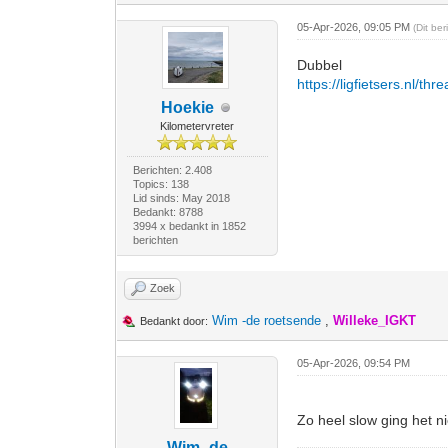
05-Apr-2026, 09:05 PM
(Dit be
Dubbel
https://ligfietsers.nl/th
Hoekie
Kilometervreter
Berichten: 2.408
Topics: 138
Lid sinds: May 2018
Bedankt: 8788
3994 x bedankt in 1852
berichten
Zoek
Wim -de roetsende
,
Willeke_IGKT
Bedankt door:
05-Apr-2026, 09:54 PM
Zo heel slow ging het n
Wim -de