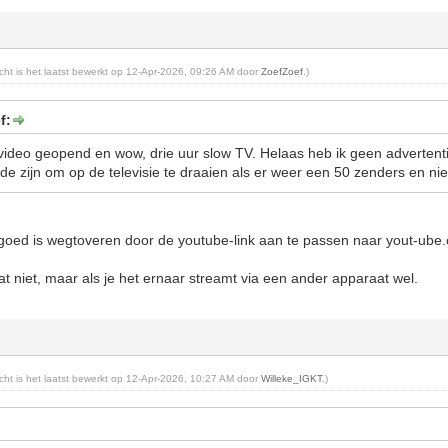
richt is het laatst bewerkt op 12-Apr-2026, 09:26 AM door
ZoefZoef
.)
f:
ideo geopend en wow, drie uur slow TV. Helaas heb ik geen advertent
 zijn om op de televisie te draaien als er weer een 50 zenders en niets
 goed is wegtoveren door de youtube-link aan te passen naar yout-ube
at niet, maar als je het ernaar streamt via een ander apparaat wel.
richt is het laatst bewerkt op 12-Apr-2026, 10:27 AM door
Willeke_IGKT
.)