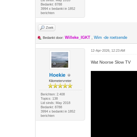
Lid sinds: May 2018
Bedankt: 8788
3994 x bedankt in 1852
berichten
Zoek
Willeke_IGKT
,
Wim -de roetsende
Bedankt door:
12-Apr-2026, 12:23 AM
Wat Noorse Slow TV
Hoekie
Kilometervreter
Berichten: 2.408
Topics: 138
Lid sinds: May 2018
Bedankt: 8788
3994 x bedankt in 1852
berichten