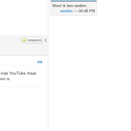
Wow! ik ben wedero...
renehin
— 04:48 PM
}
Antwoord
#32
 vrije YouTube maar
en is.