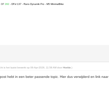
- DF
282
- DFxl 137 - Rans Dynamik Pro - M5 MinimalBike
richt is het laatst bewerkt op 06-Apr-2026, 11:58 AM door
Hoekie
.)
epost hebt in een beter passende topic. Hier dus verwijderd en link naa