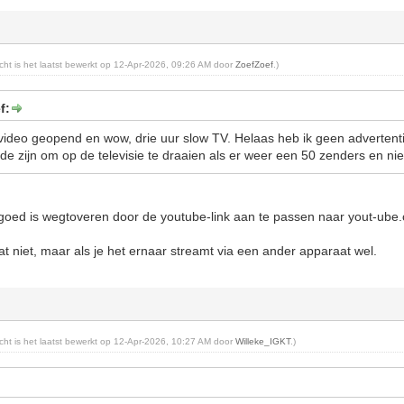
richt is het laatst bewerkt op 12-Apr-2026, 09:26 AM door
ZoefZoef
.)
f:
ideo geopend en wow, drie uur slow TV. Helaas heb ik geen advertent
 zijn om op de televisie te draaien als er weer een 50 zenders en niets
 goed is wegtoveren door de youtube-link aan te passen naar yout-ube
at niet, maar als je het ernaar streamt via een ander apparaat wel.
richt is het laatst bewerkt op 12-Apr-2026, 10:27 AM door
Willeke_IGKT
.)