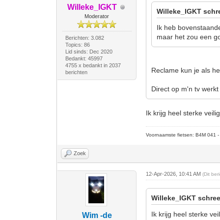
Willeke_IGKT
Willeke_IGKT schr
Moderator
Ik heb bovenstaande
maar het zou een goe
Berichten: 3.082
Topics: 86
Lid sinds: Dec 2020
Bedankt: 45997
4755 x bedankt in 2037
Reclame kun je als he
berichten
Direct op m'n tv werkt
Ik krijg heel sterke vei
Voornaamste fietsen: B4M 041 - M
Zoek
12-Apr-2026, 10:41 AM
(Dit be
Willeke_IGKT schree
Ik krijg heel sterke v
Wim -de