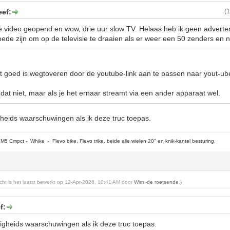
eef:
(
 video geopend en wow, drie uur slow TV. Helaas heb ik geen adverten
de zijn om op de televisie te draaien als er weer een 50 zenders en nie
t goed is wegtoveren door de youtube-link aan te passen naar yout-u
 dat niet, maar als je het ernaar streamt via een ander apparaat wel.
ligheids waarschuwingen als ik deze truc toepas.
5 Cmpct - Whike - Flevo bike, Flevo trike, beide alle wielen 20" en knik-kantel besturing,
richt is het laatst bewerkt op 12-Apr-2026, 10:41 AM door
Wim -de roetsende
.)
f:
eiligheids waarschuwingen als ik deze truc toepas.