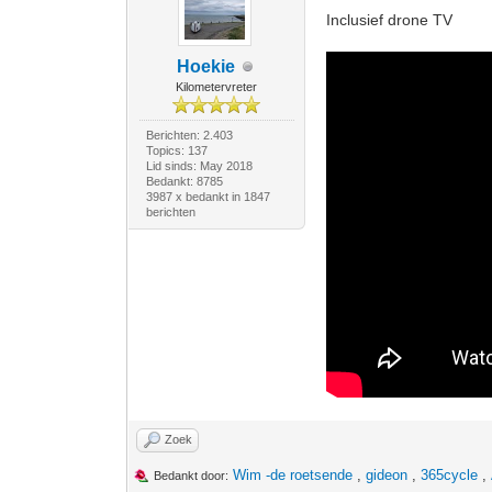
Inclusief drone TV
Hoekie
Kilometervreter
Berichten: 2.403
Topics: 137
Lid sinds: May 2018
Bedankt: 8785
3987 x bedankt in 1847
berichten
Zoek
Wim -de roetsende
,
gideon
,
365cycle
,
Bedankt door: