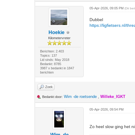
05-Apr-2026, 09:05 PM
(Dit be
Dubbel
https://ligfietsers.nl/th
Hoekie
Kilometervreter
Berichten: 2.403
Topics: 137
Lid sinds: May 2018
Bedankt: 8785
3987 x bedankt in 1847
berichten
Zoek
Wim -de roetsende
,
Willeke_IGKT
Bedankt door:
05-Apr-2026, 09:54 PM
Zo heel slow ging het n
Wim -de