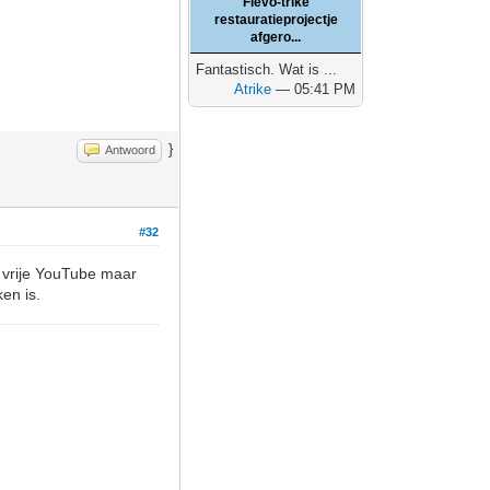
Flevo-trike
restauratieprojectje
afgero...
Fantastisch. Wat is ...
Atrike
— 05:41 PM
}
Antwoord
#32
 vrije YouTube maar
en is.