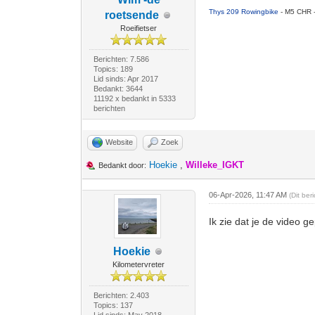
Thys 209 Rowingbike
- M5 CHR 
roetsende
Roeifietser
Berichten: 7.586
Topics: 189
Lid sinds: Apr 2017
Bedankt: 3644
11192 x bedankt in 5333
berichten
Website
Zoek
Hoekie
,
Willeke_IGKT
Bedankt door:
06-Apr-2026, 11:47 AM
(Dit be
Ik zie dat je de video g
Hoekie
Kilometervreter
Berichten: 2.403
Topics: 137