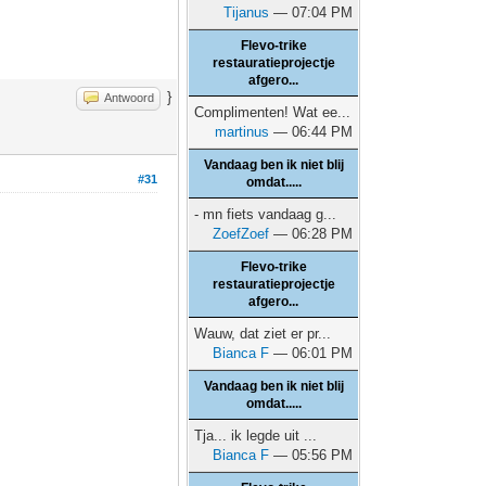
Tijanus
— 07:04 PM
Flevo-trike
restauratieprojectje
afgero...
}
Antwoord
Complimenten! Wat ee...
martinus
— 06:44 PM
Vandaag ben ik niet blij
#31
omdat.....
- mn fiets vandaag g...
ZoefZoef
— 06:28 PM
Flevo-trike
restauratieprojectje
afgero...
Wauw, dat ziet er pr...
Bianca F
— 06:01 PM
Vandaag ben ik niet blij
omdat.....
Tja... ik legde uit ...
Bianca F
— 05:56 PM