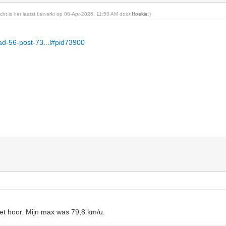
richt is het laatst bewerkt op 06-Apr-2026, 11:50 AM door
Hoekie
.)
read-56-post-73...l#pid73900
iet hoor. Mijn max was 79,8 km/u.