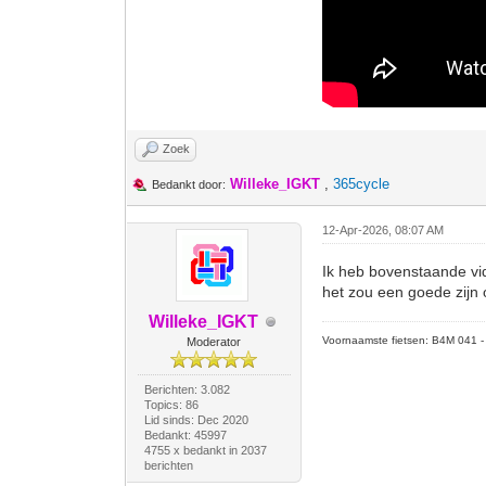
Zoek
Willeke_IGKT
,
365cycle
Bedankt door:
12-Apr-2026, 08:07 AM
Ik heb bovenstaande vi
het zou een goede zijn o
Willeke_IGKT
Voornaamste fietsen: B4M 041 - M
Moderator
Berichten: 3.082
Topics: 86
Lid sinds: Dec 2020
Bedankt: 45997
4755 x bedankt in 2037
berichten