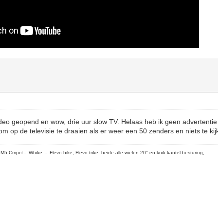
deo geopend en wow, drie uur slow TV. Helaas heb ik geen advertentie
m op de televisie te draaien als er weer een 50 zenders en niets te kijk
5 Cmpct - Whike - Flevo bike, Flevo trike, beide alle wielen 20" en knik-kantel besturing,