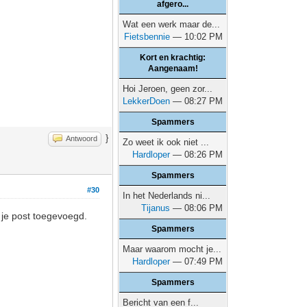
afgero...
Wat een werk maar de...
Fietsbennie
— 10:02 PM
Kort en krachtig:
Aangenaam!
Hoi Jeroen, geen zor...
LekkerDoen
— 08:27 PM
Spammers
}
Antwoord
Zo weet ik ook niet ...
Hardloper
— 08:26 PM
Spammers
#30
In het Nederlands ni...
Tijanus
— 08:06 PM
r je post toegevoegd.
Spammers
Maar waarom mocht je...
Hardloper
— 07:49 PM
Spammers
Bericht van een f...