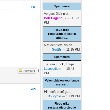
Spammers
#28
Vergeet Dick niet…
Bob Hagendijk
— 11:23
PM
Flevo-trike
restauratieprojectje
afgero...
Met een fiets als de...
GertBr
— 11:15 PM
Spammers
Tja, ook Cock, Fokje...
Lopopodium
— 10:42
}
Antwoord
PM
Velomobielen voor lange
mensen.
#29
Hij heeft proef ge...
365cycle
— 10:19 PM
Flevo-trike
restauratieprojectje