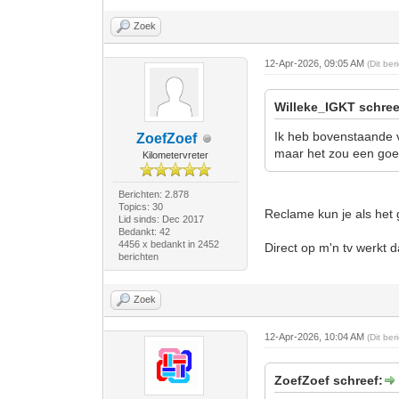
Zoek
12-Apr-2026, 09:05 AM
(Dit be
Willeke_IGKT schree
Ik heb bovenstaande v
ZoefZoef
maar het zou een goede
Kilometervreter
Berichten: 2.878
Topics: 30
Reclame kun je als het
Lid sinds: Dec 2017
Bedankt: 42
4456 x bedankt in 2452
Direct op m'n tv werkt d
berichten
Zoek
12-Apr-2026, 10:04 AM
(Dit be
ZoefZoef schreef: