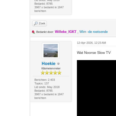
Lid sinds: May 2018
Bedankt: 8785
3987 x bedankt in 1847
berichten
Zoek
Willeke_IGKT
,
Wim -de roetsende
Bedankt door:
12-Apr-2026, 12:23 AM
Wat Noorse Slow TV
Hoekie
Kilometervreter
Berichten: 2.403
Topics: 137
Lid sinds: May 2018
Bedankt: 8785
3987 x bedankt in 1847
berichten