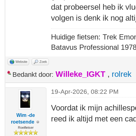
dat probeersel heb ik vl
volgen is denk ik nog altij
Huidige fietsen: Trek Emon
Batavus Professional 1978
Website
Zoek
Willeke_IGKT
,
rolrek
Bedankt door:
19-Apr-2026, 08:22 PM
Voordat ik mijn achilles
Wim -de
reed ik altijd met een c
roetsende
Roeifietser