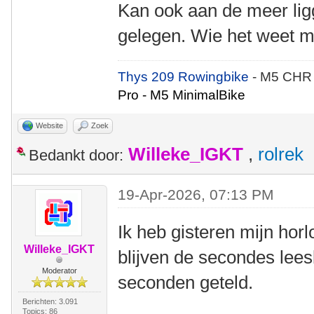
Kan ook aan de meer li
gelegen. Wie het weet m
Thys 209 Rowingbike
- M5 CHR
Pro - M5 MinimalBike
Website
Zoek
Willeke_IGKT
,
rolrek
Bedankt door:
19-Apr-2026, 07:13 PM
Ik heb gisteren mijn hor
Willeke_IGKT
blijven de secondes lees
Moderator
seconden geteld.
Berichten: 3.091
Topics: 86