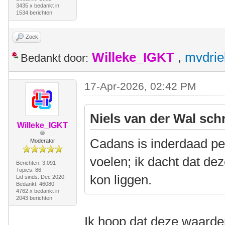
3435 x bedankt in
1534 berichten
Zoek
Willeke_IGKT
,
mvdrie
Bedankt door:
17-Apr-2026, 02:42 PM
Niels van der Wal sch
Willeke_IGKT
Cadans is inderdaad per
Moderator
voelen; ik dacht dat de
Berichten: 3.091
Topics: 86
kon liggen.
Lid sinds: Dec 2020
Bedankt: 46080
4762 x bedankt in
2043 berichten
Ik hoop dat deze waarden