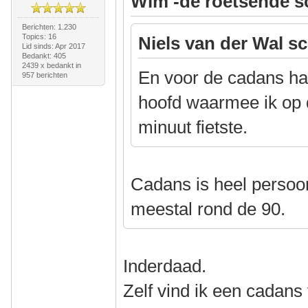
Wim -de roetsende s
Berichten: 1.230
Topics: 16
Niels van der Wal sc
Lid sinds: Apr 2017
Bedankt: 405
2439 x bedankt in
En voor de cadans had
957 berichten
hoofd waarmee ik op 
minuut fietste.
Cadans is heel persoonl
meestal rond de 90.
Inderdaad.
Zelf vind ik een cadans