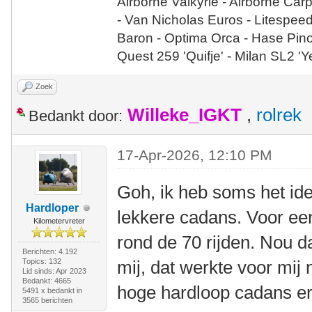
Airborne Valkyrie - Airborne Car
- Van Nicholas Euros - Litespee
Baron - Optima Orca - Hase Pin
Quest 259 'Quifje' - Milan SL2 '
Zoek
Willeke_IGKT
,
rolrek
Bedankt door:
17-Apr-2026, 12:10 PM
Goh, ik heb soms het idee
Hardloper
lekkere cadans. Voor een
Kilometervreter
rond de 70 rijden. Nou d
Berichten: 4.192
Topics: 132
mij, dat werkte voor mij n
Lid sinds: Apr 2023
Bedankt: 4665
hoge hardloop cadans er
5491 x bedankt in
3565 berichten