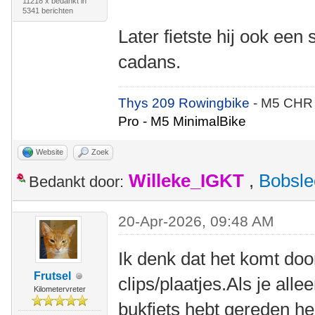
11218 x bedankt in
5341 berichten
Later fietste hij ook een
cadans.
Thys 209 Rowingbike
- M5 CHR
Pro - M5 MinimalBike
Website
Zoek
Willeke_IGKT
,
Bobsle
Bedankt door:
20-Apr-2026, 09:48 AM
Ik denk dat het komt door
Frutsel
clips/plaatjes.Als je all
Kilometervreter
bukfiets hebt gereden h