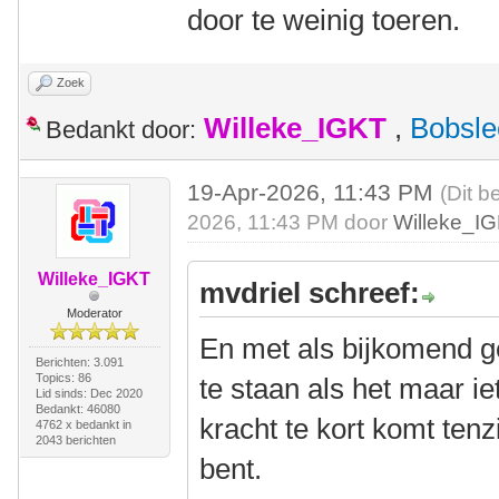
door te weinig toeren.
Zoek
Willeke_IGKT
,
Bobsle
Bedankt door:
19-Apr-2026, 11:43 PM
(Dit b
2026, 11:43 PM door
Willeke_I
Willeke_IGKT
mvdriel schreef:
Moderator
En met als bijkomend gev
Berichten: 3.091
Topics: 86
te staan als het maar ie
Lid sinds: Dec 2020
Bedankt: 46080
kracht te kort komt tenzi
4762 x bedankt in
2043 berichten
bent.