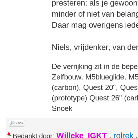
presteren; als je gewoon
minder of niet van belan
Daar mag overigens iede
Niels, vrijdenker, van de
De verrijking zit in de bep
Zelfbouw, M5blueglide, M5
(carbon), Quest 20", Que
(prototype) Quest 26" (ca
Snoek
Zoek
Willeke_IGKT
,
rolrek
Bedankt door: