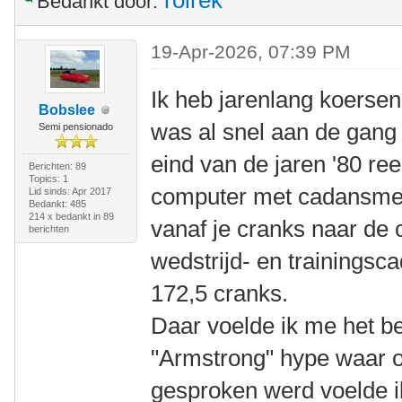
rolrek
Bedankt door:
19-Apr-2026, 07:39 PM
Ik heb jarenlang koersen
Bobslee
was al snel aan de gang
Semi pensionado
eind van de jaren '80 re
Berichten: 89
Topics: 1
computer met cadansmet
Lid sinds: Apr 2017
Bedankt: 485
214 x bedankt in 89
vanaf je cranks naar de 
berichten
wedstrijd- en trainingsc
172,5 cranks.
Daar voelde ik me het bes
"Armstrong" hype waar o
gesproken werd voelde i