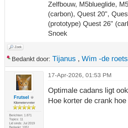
Zelfbouw, M5blueglide, M5
(carbon), Quest 20", Que
(prototype) Quest 26" (ca
Snoek
Zoek
Tijanus
,
Wim -de roet
Bedankt door:
17-Apr-2026, 01:53 PM
Optimale cadans ligt ook
Frutsel
Hoe korter de crank hoe
Kilometervreter
Berichten: 1.871
Topics: 11
Lid sinds: Jul 2019
Bedankt: 1051