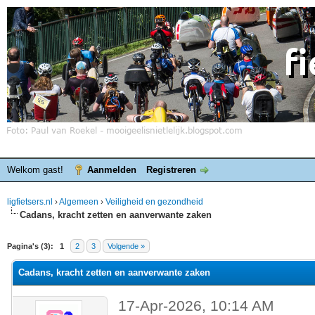
Welkom gast!
Aanmelden
Registreren
ligfietsers.nl
›
Algemeen
›
Veiligheid en gezondheid
Cadans, kracht zetten en aanverwante zaken
elde waardering is 0
Pagina's (3):
1
2
3
Volgende »
Cadans, kracht zetten en aanverwante zaken
17-Apr-2026, 10:14 AM