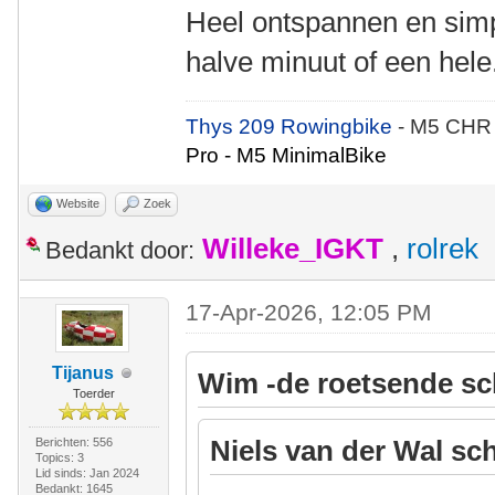
Heel ontspannen en simp
halve minuut of een hele
Thys 209 Rowingbike
- M5 CHR
Pro - M5 MinimalBike
Website
Zoek
Willeke_IGKT
,
rolrek
Bedankt door:
17-Apr-2026, 12:05 PM
Tijanus
Wim -de roetsende sc
Toerder
Niels van der Wal sch
Berichten: 556
Topics: 3
Lid sinds: Jan 2024
Bedankt: 1645