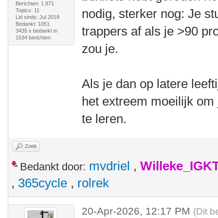
Berichten: 1.871
nodig, sterker nog: Je stu
Topics: 11
Lid sinds: Jul 2019
Bedankt: 1051
trappers af als je >90 p
3435 x bedankt in
1534 berichten
zou je.
Als je dan op latere leef
het extreem moeilijk om
te leren.
Zoek
mvdriel
,
Willeke_IGK
Bedankt door:
,
365cycle
,
rolrek
20-Apr-2026, 12:17 PM
(Dit b