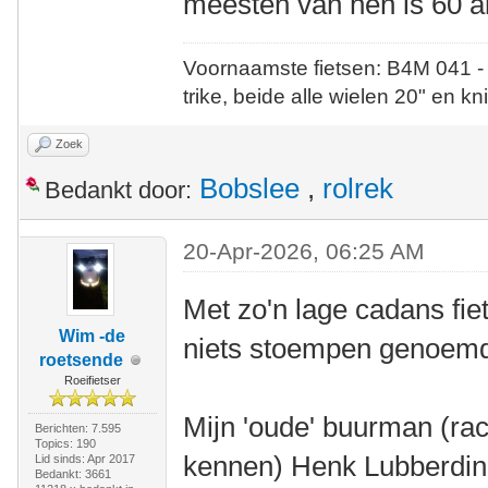
meesten van hen is 60 a
Voornaamste fietsen: B4M 041 -
trike, beide alle wielen 20" en kn
Zoek
Bobslee
,
rolrek
Bedankt door:
20-Apr-2026, 06:25 AM
Met zo'n lage cadans fie
Wim -de
niets stoempen genoem
roetsende
Roeifietser
Mijn 'oude' buurman (rac
Berichten: 7.595
Topics: 190
kennen) Henk Lubberding
Lid sinds: Apr 2017
Bedankt: 3661