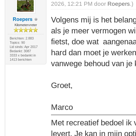
2026, 12:21 PM door
Roepers
.)
Volgens mij is het bela
Roepers
Kilometervreter
als je meer vermogen wil 
Berichten: 2.883
fietst, doe wat aangenaa
Topics: 90
Lid sinds: Apr 2017
hard dan moet je werke
Bedankt: 3087
3333 x bedankt in
1413 berichten
vanwege behoud van je 
Groet,
Marco
Met recreatief bedoel ik 
levert. Je kan in mijn op