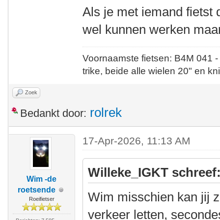
Als je met iemand fietst 
wel kunnen werken maar 
Voornaamste fietsen: B4M 041 -
trike, beide alle wielen 20" en kn
Zoek
rolrek
Bedankt door:
17-Apr-2026, 11:13 AM
Willeke_IGKT schreef
Wim -de
roetsende
Wim misschien kan jij 
Roeifietser
verkeer letten, secondes