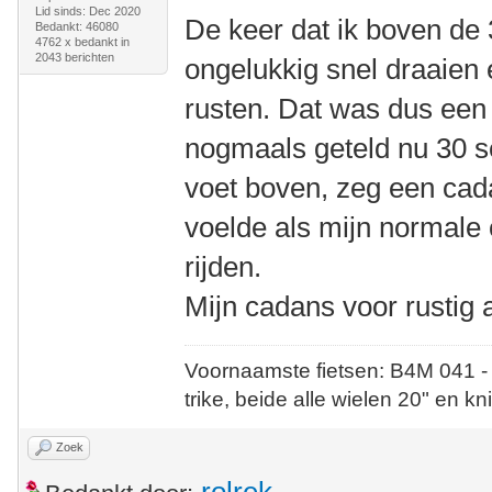
Lid sinds: Dec 2020
De keer dat ik boven de
Bedankt: 46080
4762 x bedankt in
2043 berichten
ongelukkig snel draaien 
rusten. Dat was dus een
nogmaals geteld nu 30 s
voet boven, zeg een cad
voelde als mijn normale
rijden.
Mijn cadans voor rustig a
Voornaamste fietsen: B4M 041 -
trike, beide alle wielen 20" en kn
Zoek