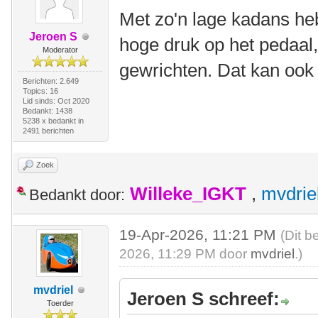
Met zo'n lage kadans heb 
Jeroen S
hoge druk op het pedaal,
Moderator
gewrichten. Dat kan ook
Berichten: 2.649
Topics: 16
Lid sinds: Oct 2020
Bedankt: 1438
5238 x bedankt in
2491 berichten
Zoek
Willeke_IGKT
,
mvdrie
Bedankt door:
19-Apr-2026, 11:21 PM
(Dit b
2026, 11:29 PM door
mvdriel
.)
mvdriel
Jeroen S schreef:
Toerder