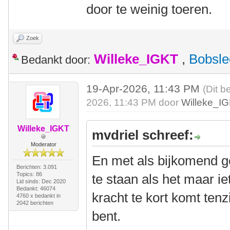
door te weinig toeren.
Zoek
Willeke_IGKT
,
Bobsle
Bedankt door:
19-Apr-2026, 11:43 PM
(Dit b
2026, 11:43 PM door
Willeke_I
Willeke_IGKT
mvdriel schreef:
Moderator
En met als bijkomend gev
Berichten: 3.091
Topics: 86
te staan als het maar ie
Lid sinds: Dec 2020
Bedankt: 46074
kracht te kort komt tenzi
4760 x bedankt in
2042 berichten
bent.