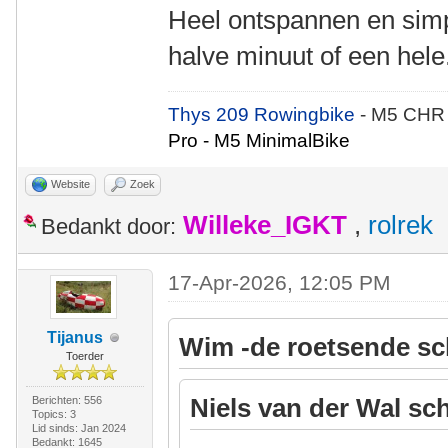
Heel ontspannen en simp
halve minuut of een hele
Thys 209 Rowingbike
- M5 CHR
Pro - M5 MinimalBike
Website
Zoek
Willeke_IGKT
,
rolrek
Bedankt door:
17-Apr-2026, 12:05 PM
Tijanus
Wim -de roetsende sc
Toerder
Niels van der Wal sch
Berichten: 556
Topics: 3
Lid sinds: Jan 2024
Bedankt: 1645