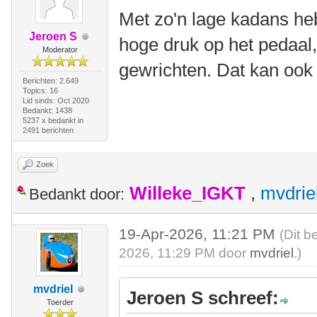
Met zo'n lage kadans heb 
Jeroen S
hoge druk op het pedaal,
Moderator
gewrichten. Dat kan ook
Berichten: 2.649
Topics: 16
Lid sinds: Oct 2020
Bedankt: 1438
5237 x bedankt in
2491 berichten
Zoek
Willeke_IGKT
,
mvdrie
Bedankt door:
19-Apr-2026, 11:21 PM
(Dit b
2026, 11:29 PM door
mvdriel
.)
mvdriel
Jeroen S schreef:
Toerder