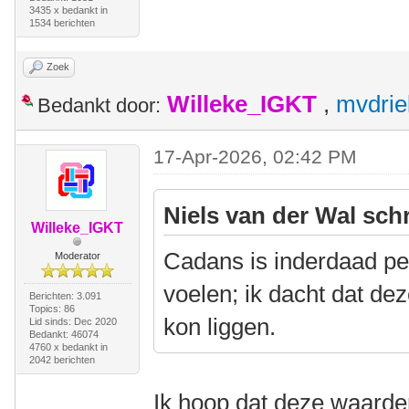
3435 x bedankt in
1534 berichten
Zoek
Willeke_IGKT
,
mvdrie
Bedankt door:
17-Apr-2026, 02:42 PM
Niels van der Wal sch
Willeke_IGKT
Cadans is inderdaad per
Moderator
voelen; ik dacht dat de
Berichten: 3.091
Topics: 86
kon liggen.
Lid sinds: Dec 2020
Bedankt: 46074
4760 x bedankt in
2042 berichten
Ik hoop dat deze waarden