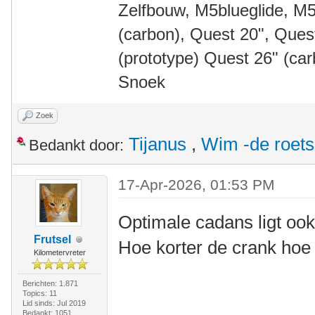
Zelfbouw, M5blueglide, M5
(carbon), Quest 20", Que
(prototype) Quest 26" (ca
Snoek
Zoek
Tijanus
,
Wim -de roet
Bedankt door:
17-Apr-2026, 01:53 PM
Optimale cadans ligt ook
Frutsel
Hoe korter de crank hoe
Kilometervreter
Berichten: 1.871
Topics: 11
Lid sinds: Jul 2019
Bedankt: 1051