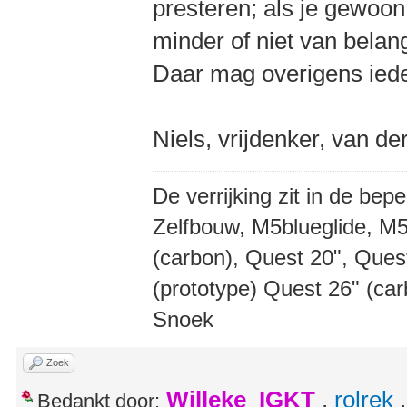
presteren; als je gewoon
minder of niet van belan
Daar mag overigens iede
Niels, vrijdenker, van de
De verrijking zit in de bep
Zelfbouw, M5blueglide, M5
(carbon), Quest 20", Que
(prototype) Quest 26" (ca
Snoek
Zoek
Willeke_IGKT
,
rolrek
Bedankt door: