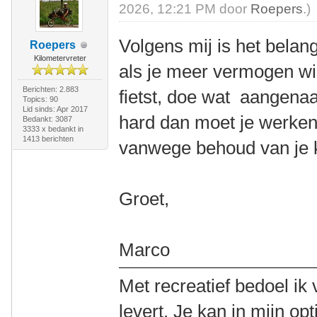
2026, 12:21 PM door
Roepers
.)
Volgens mij is het bela
Roepers
Kilometervreter
als je meer vermogen wil 
Berichten: 2.883
fietst, doe wat aangenaa
Topics: 90
Lid sinds: Apr 2017
hard dan moet je werke
Bedankt: 3087
3333 x bedankt in
1413 berichten
vanwege behoud van je 
Groet,
Marco
Met recreatief bedoel ik 
levert. Je kan in mijn op