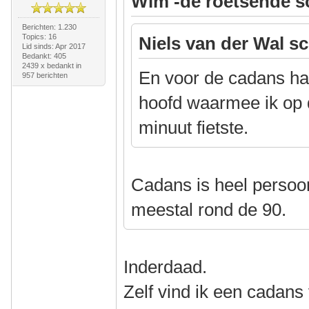
Wim -de roetsende s
Berichten: 1.230
Topics: 16
Niels van der Wal sc
Lid sinds: Apr 2017
Bedankt: 405
2439 x bedankt in
En voor de cadans had
957 berichten
hoofd waarmee ik op 
minuut fietste.
Cadans is heel persoonl
meestal rond de 90.
Inderdaad.
Zelf vind ik een cadans