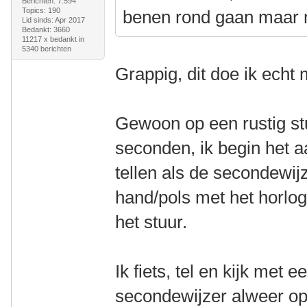
Berichten: 7.594
Topics: 190
benen rond gaan maar mi
Lid sinds: Apr 2017
Bedankt: 3660
11217 x bedankt in
5340 berichten
Grappig, dit doe ik echt m
Gewoon op een rustig stu
seconden, ik begin het 
tellen als de secondewijz
hand/pols met het horlog
het stuur.
Ik fiets, tel en kijk met 
secondewijzer alweer op