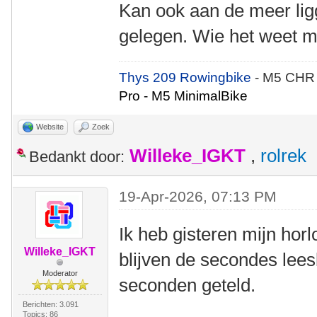
Kan ook aan de meer li
gelegen. Wie het weet m
Thys 209 Rowingbike
- M5 CHR
Pro - M5 MinimalBike
Website
Zoek
Willeke_IGKT
,
rolrek
Bedankt door:
19-Apr-2026, 07:13 PM
Ik heb gisteren mijn hor
Willeke_IGKT
blijven de secondes lees
Moderator
seconden geteld.
Berichten: 3.091
Topics: 86