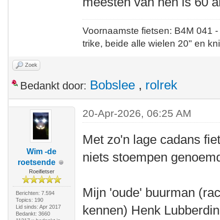
meesten van hen is 60 a
Voornaamste fietsen: B4M 041 -
trike, beide alle wielen 20" en kn
Zoek
Bobslee
,
rolrek
Bedankt door:
20-Apr-2026, 06:25 AM
Met zo'n lage cadans fie
Wim -de
niets stoempen genoem
roetsende
Roeifietser
Mijn 'oude' buurman (rac
Berichten: 7.594
Topics: 190
kennen) Henk Lubberding
Lid sinds: Apr 2017
Bedankt: 3660