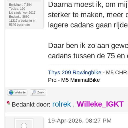
Daarna moest ik, om mij
Berichten: 7.594
Topics: 190
sterker te maken, meer 
Lid sinds: Apr 2017
Bedankt: 3660
11217 x bedankt in
lagere cadans gaan rijde
5340 berichten
Daar ben ik zo aan gewe
cadans tussen de 75 en d
Thys 209 Rowingbike
- M5 CHR
Pro - M5 MinimalBike
Website
Zoek
rolrek
,
Willeke_IGKT
Bedankt door:
19-Apr-2026, 08:27 PM