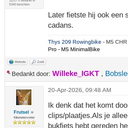
11217 x bedankt in
5340 berichten
Later fietste hij ook een
cadans.
Thys 209 Rowingbike
- M5 CHR
Pro - M5 MinimalBike
Website
Zoek
Willeke_IGKT
,
Bobsle
Bedankt door:
20-Apr-2026, 09:48 AM
Ik denk dat het komt door
Frutsel
clips/plaatjes.Als je all
Kilometervreter
bukfiets hebt gereden h