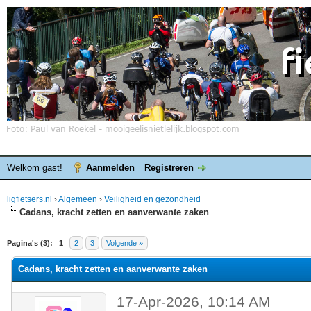
Welkom gast!
Aanmelden
Registreren
ligfietsers.nl
›
Algemeen
›
Veiligheid en gezondheid
Cadans, kracht zetten en aanverwante zaken
elde waardering is 0
Pagina's (3):
1
2
3
Volgende »
Cadans, kracht zetten en aanverwante zaken
17-Apr-2026, 10:14 AM