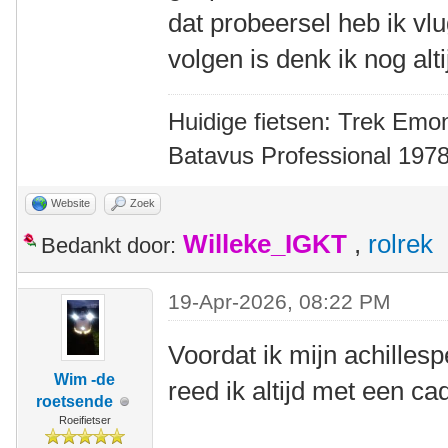
dat probeersel heb ik vl
volgen is denk ik nog altij
Huidige fietsen: Trek Emon
Batavus Professional 1978
Website
Zoek
Willeke_IGKT
,
rolrek
Bedankt door:
19-Apr-2026, 08:22 PM
Voordat ik mijn achilles
Wim -de
reed ik altijd met een c
roetsende
Roeifietser