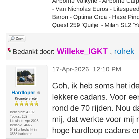
Airborne Valkyrie - Airborne Car
- Van Nicholas Euros - Litespee
Baron - Optima Orca - Hase Pin
Quest 259 'Quifje' - Milan SL2 '
Zoek
Willeke_IGKT
,
rolrek
Bedankt door:
17-Apr-2026, 12:10 PM
Goh, ik heb soms het idee
Hardloper
lekkere cadans. Voor een
Kilometervreter
rond de 70 rijden. Nou d
Berichten: 4.192
Topics: 132
mij, dat werkte voor mij n
Lid sinds: Apr 2023
Bedankt: 4665
hoge hardloop cadans er
5491 x bedankt in
3565 berichten