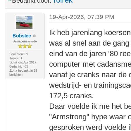
rolrek
Bedankt door:
19-Apr-2026, 07:39 PM
Ik heb jarenlang koersen
Bobslee
was al snel aan de gang
Semi pensionado
eind van de jaren '80 re
Berichten: 89
Topics: 1
computer met cadansmet
Lid sinds: Apr 2017
Bedankt: 485
214 x bedankt in 89
vanaf je cranks naar de 
berichten
wedstrijd- en trainingsc
172,5 cranks.
Daar voelde ik me het bes
"Armstrong" hype waar o
gesproken werd voelde i