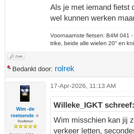
Als je met iemand fietst 
wel kunnen werken maar 
Voornaamste fietsen: B4M 041 -
trike, beide alle wielen 20" en kn
Zoek
rolrek
Bedankt door:
17-Apr-2026, 11:13 AM
Willeke_IGKT schreef
Wim -de
roetsende
Wim misschien kan jij 
Roeifietser
verkeer letten, secondes