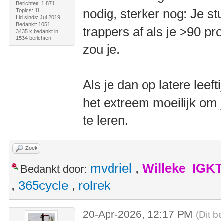
Berichten: 1.871
nodig, sterker nog: Je stu
Topics: 11
Lid sinds: Jul 2019
Bedankt: 1051
trappers af als je >90 p
3435 x bedankt in
1534 berichten
zou je.
Als je dan op latere leef
het extreem moeilijk om
te leren.
Zoek
mvdriel
,
Willeke_IGK
Bedankt door:
,
365cycle
,
rolrek
20-Apr-2026, 12:17 PM
(Dit b