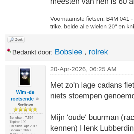
meesten van hen is 60 a
Voornaamste fietsen: B4M 041 -
trike, beide alle wielen 20" en kn
Zoek
Bobslee
,
rolrek
Bedankt door:
20-Apr-2026, 06:25 AM
Met zo'n lage cadans fie
Wim -de
niets stoempen genoem
roetsende
Roeifietser
Mijn 'oude' buurman (rac
Berichten: 7.594
Topics: 190
kennen) Henk Lubberding
Lid sinds: Apr 2017
Bedankt: 3660