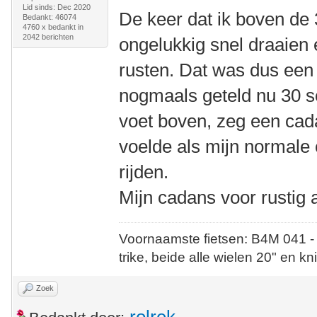
Lid sinds: Dec 2020
De keer dat ik boven de
Bedankt: 46074
4760 x bedankt in
2042 berichten
ongelukkig snel draaien 
rusten. Dat was dus een
nogmaals geteld nu 30 s
voet boven, zeg een cad
voelde als mijn normale
rijden.
Mijn cadans voor rustig a
Voornaamste fietsen: B4M 041 -
trike, beide alle wielen 20" en kn
Zoek