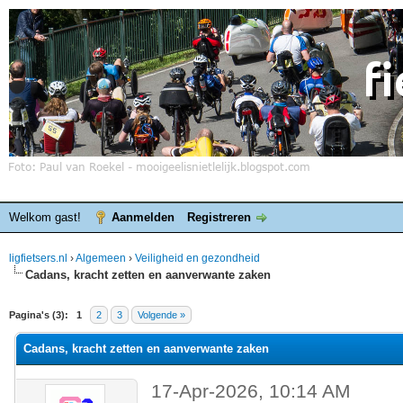
Welkom gast!
Aanmelden
Registreren
ligfietsers.nl
›
Algemeen
›
Veiligheid en gezondheid
Cadans, kracht zetten en aanverwante zaken
elde waardering is 0
Pagina's (3):
1
2
3
Volgende »
Cadans, kracht zetten en aanverwante zaken
17-Apr-2026, 10:14 AM