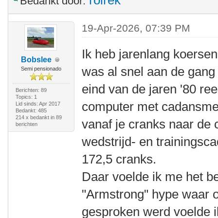
rolrek
Bedankt door:
19-Apr-2026, 07:39 PM
Ik heb jarenlang koersen
Bobslee
was al snel aan de gang
Semi pensionado
eind van de jaren '80 re
Berichten: 89
Topics: 1
computer met cadansmet
Lid sinds: Apr 2017
Bedankt: 485
214 x bedankt in 89
vanaf je cranks naar de 
berichten
wedstrijd- en trainingsc
172,5 cranks.
Daar voelde ik me het bes
"Armstrong" hype waar o
gesproken werd voelde i