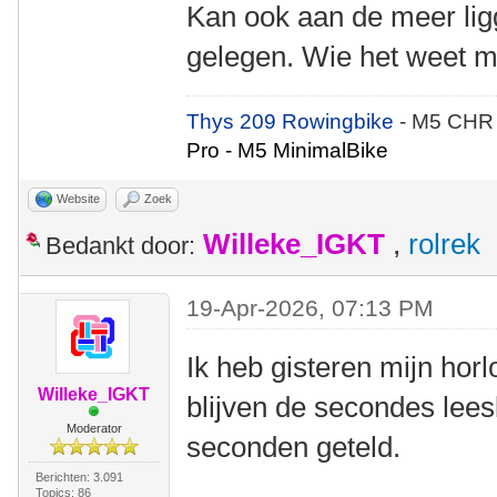
Kan ook aan de meer li
gelegen. Wie het weet m
Thys 209 Rowingbike
- M5 CHR
Pro - M5 MinimalBike
Website
Zoek
Willeke_IGKT
,
rolrek
Bedankt door:
19-Apr-2026, 07:13 PM
Ik heb gisteren mijn hor
Willeke_IGKT
blijven de secondes lees
Moderator
seconden geteld.
Berichten: 3.091
Topics: 86