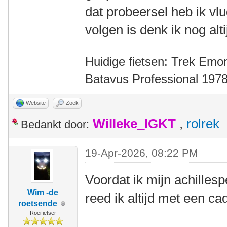
dat probeersel heb ik vl
volgen is denk ik nog altij
Huidige fietsen: Trek Emon
Batavus Professional 1978
Website
Zoek
Willeke_IGKT
,
rolrek
Bedankt door:
19-Apr-2026, 08:22 PM
Voordat ik mijn achilles
Wim -de
reed ik altijd met een c
roetsende
Roeifietser