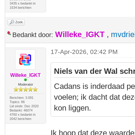
3435 x bedankt in
1534 berichten
Zoek
Willeke_IGKT
,
mvdrie
Bedankt door:
17-Apr-2026, 02:42 PM
Niels van der Wal sch
Willeke_IGKT
Cadans is inderdaad per
Moderator
voelen; ik dacht dat de
Berichten: 3.091
Topics: 86
kon liggen.
Lid sinds: Dec 2020
Bedankt: 46074
4760 x bedankt in
2042 berichten
Ik hoop dat deze waarden