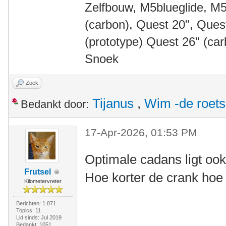
Zelfbouw, M5blueglide, M5
(carbon), Quest 20", Que
(prototype) Quest 26" (ca
Snoek
Zoek
Tijanus
,
Wim -de roet
Bedankt door:
17-Apr-2026, 01:53 PM
Optimale cadans ligt ook
Frutsel
Hoe korter de crank hoe
Kilometervreter
Berichten: 1.871
Topics: 11
Lid sinds: Jul 2019
Bedankt: 1051