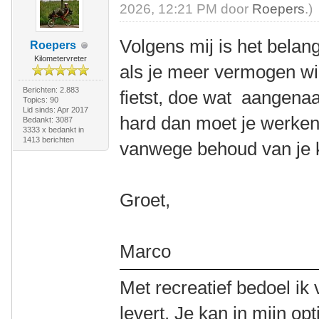
2026, 12:21 PM door
Roepers
.)
Volgens mij is het bela
Roepers
Kilometervreter
als je meer vermogen wil 
Berichten: 2.883
fietst, doe wat aangenaa
Topics: 90
Lid sinds: Apr 2017
hard dan moet je werke
Bedankt: 3087
3333 x bedankt in
1413 berichten
vanwege behoud van je 
Groet,
Marco
Met recreatief bedoel ik 
levert. Je kan in mijn op