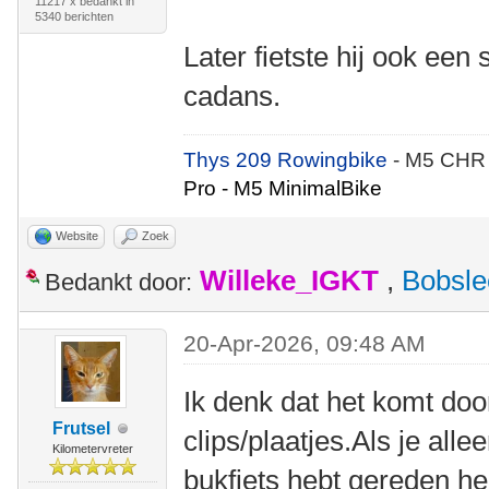
11217 x bedankt in
5340 berichten
Later fietste hij ook een
cadans.
Thys 209 Rowingbike
- M5 CHR
Pro - M5 MinimalBike
Website
Zoek
Willeke_IGKT
,
Bobsle
Bedankt door:
20-Apr-2026, 09:48 AM
Ik denk dat het komt door
Frutsel
clips/plaatjes.Als je all
Kilometervreter
bukfiets hebt gereden h