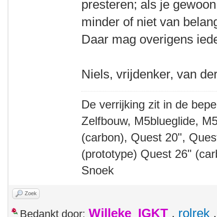
presteren; als je gewoon
minder of niet van belan
Daar mag overigens iede
Niels, vrijdenker, van de
De verrijking zit in de bep
Zelfbouw, M5blueglide, M5
(carbon), Quest 20", Que
(prototype) Quest 26" (ca
Snoek
Zoek
Willeke_IGKT
,
rolrek
Bedankt door: