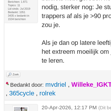
Berichten: 1.871
nodig, sterker nog: Je stu
Topics: 11
Lid sinds: Jul 2019
Bedankt: 1051
trappers af als je >90 p
3435 x bedankt in
1534 berichten
zou je.
Als je dan op latere leef
het extreem moeilijk om
te leren.
Zoek
mvdriel
,
Willeke_IGK
Bedankt door:
,
365cycle
,
rolrek
20-Apr-2026, 12:17 PM
(Dit b