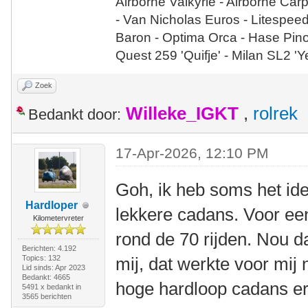
Airborne Valkyrie - Airborne Car
- Van Nicholas Euros - Litespee
Baron - Optima Orca - Hase Pin
Quest 259 'Quifje' - Milan SL2 '
Zoek
Willeke_IGKT
,
rolrek
Bedankt door:
17-Apr-2026, 12:10 PM
Goh, ik heb soms het idee
Hardloper
lekkere cadans. Voor een
Kilometervreter
rond de 70 rijden. Nou d
Berichten: 4.192
Topics: 132
mij, dat werkte voor mij n
Lid sinds: Apr 2023
Bedankt: 4665
hoge hardloop cadans er
5491 x bedankt in
3565 berichten