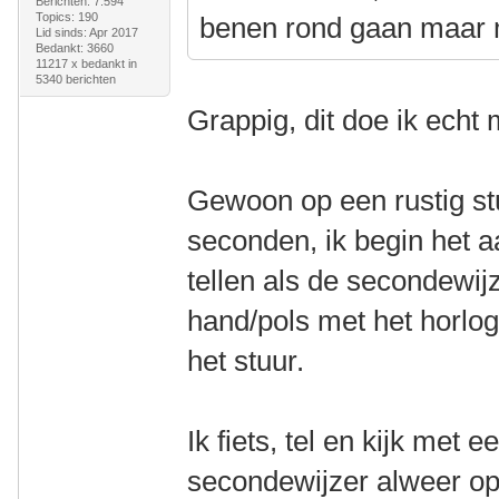
Berichten: 7.594
Topics: 190
benen rond gaan maar mi
Lid sinds: Apr 2017
Bedankt: 3660
11217 x bedankt in
5340 berichten
Grappig, dit doe ik echt m
Gewoon op een rustig stu
seconden, ik begin het 
tellen als de secondewijz
hand/pols met het horlog
het stuur.
Ik fiets, tel en kijk met 
secondewijzer alweer op