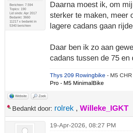
Daarna moest ik, om mij
Berichten: 7.594
Topics: 190
sterker te maken, meer 
Lid sinds: Apr 2017
Bedankt: 3660
11217 x bedankt in
lagere cadans gaan rijde
5340 berichten
Daar ben ik zo aan gewe
cadans tussen de 75 en d
Thys 209 Rowingbike
- M5 CHR
Pro - M5 MinimalBike
Website
Zoek
rolrek
,
Willeke_IGKT
Bedankt door:
19-Apr-2026, 08:27 PM