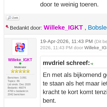
door te weinig toeren.
Zoek
Willeke_IGKT
,
Bobsle
Bedankt door:
19-Apr-2026, 11:43 PM
(Dit b
2026, 11:43 PM door
Willeke_I
Willeke_IGKT
mvdriel schreef:
Moderator
En met als bijkomend gev
Berichten: 3.091
Topics: 86
te staan als het maar ie
Lid sinds: Dec 2020
Bedankt: 46074
kracht te kort komt tenzi
4760 x bedankt in
2042 berichten
bent.