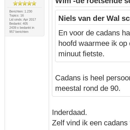
Wim -de roetsende s
Berichten: 1.230
Topics: 16
Niels van der Wal sc
Lid sinds: Apr 2017
Bedankt: 405
2439 x bedankt in
En voor de cadans had
957 berichten
hoofd waarmee ik op 
minuut fietste.
Cadans is heel persoonl
meestal rond de 90.
Inderdaad.
Zelf vind ik een cadans