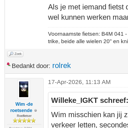
Als je met iemand fietst 
wel kunnen werken maar 
Voornaamste fietsen: B4M 041 -
trike, beide alle wielen 20" en kn
Zoek
rolrek
Bedankt door:
17-Apr-2026, 11:13 AM
Willeke_IGKT schreef
Wim -de
roetsende
Wim misschien kan jij 
Roeifietser
verkeer letten, secondes