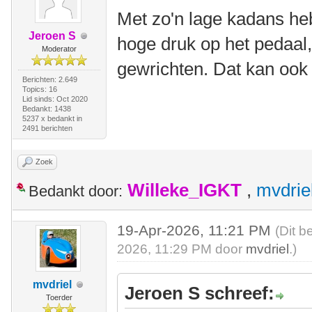
Met zo'n lage kadans heb 
Jeroen S
hoge druk op het pedaal,
Moderator
gewrichten. Dat kan ook
Berichten: 2.649
Topics: 16
Lid sinds: Oct 2020
Bedankt: 1438
5237 x bedankt in
2491 berichten
Zoek
Willeke_IGKT
,
mvdrie
Bedankt door:
19-Apr-2026, 11:21 PM
(Dit b
2026, 11:29 PM door
mvdriel
.)
mvdriel
Jeroen S schreef:
Toerder