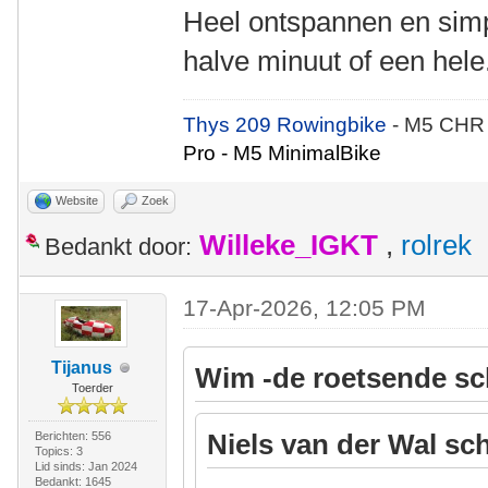
Heel ontspannen en simp
halve minuut of een hele
Thys 209 Rowingbike
- M5 CHR
Pro - M5 MinimalBike
Website
Zoek
Willeke_IGKT
,
rolrek
Bedankt door:
17-Apr-2026, 12:05 PM
Tijanus
Wim -de roetsende sc
Toerder
Niels van der Wal sch
Berichten: 556
Topics: 3
Lid sinds: Jan 2024
Bedankt: 1645