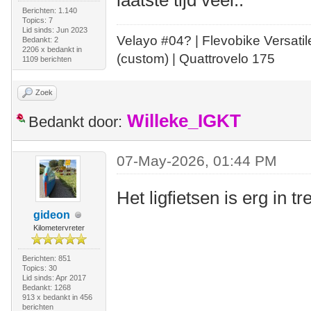
laatste tijd veel..
Berichten: 1.140
Topics: 7
Lid sinds: Jun 2023
Velayo #
0
4?
| Flevobike Versati
Bedankt: 2
2206 x bedankt in
(custom) | Quattrovelo 175
1109 berichten
Zoek
Willeke_IGKT
Bedankt door:
07-May-2026, 01:44 PM
Het ligfietsen is erg in t
gideon
Kilometervreter
Berichten: 851
Topics: 30
Lid sinds: Apr 2017
Bedankt: 1268
913 x bedankt in 456
berichten