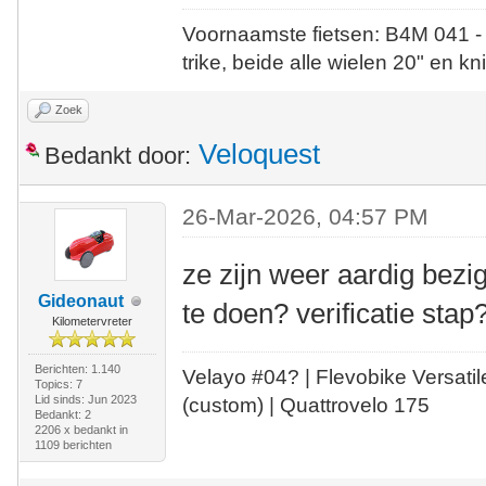
Voornaamste fietsen: B4M 041 -
trike, beide alle wielen 20" en kn
Zoek
Veloquest
Bedankt door:
26-Mar-2026, 04:57 PM
ze zijn weer aardig bezi
Gideonaut
te doen? verificatie stap
Kilometervreter
Berichten: 1.140
Velayo #
0
4?
| Flevobike Versati
Topics: 7
Lid sinds: Jun 2023
(custom) | Quattrovelo 175
Bedankt: 2
2206 x bedankt in
1109 berichten