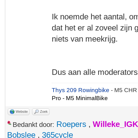
Ik noemde het aantal, o
dat het er al zoveel zijn
niets van meekrijg.
Dus aan alle moderators
Thys 209 Rowingbike
- M5 CHR
Pro - M5 MinimalBike
Website
Zoek
Roepers
,
Willeke_IG
Bedankt door:
Bobslee
,
365cycle