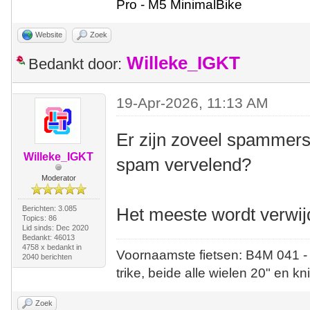
Pro - M5 MinimalBike
Website
Zoek
Willeke_IGKT
Bedankt door:
19-Apr-2026, 11:13 AM
Er zijn zoveel spammers
Willeke_IGKT
spam vervelend?
Moderator
Berichten: 3.085
Het meeste wordt verwij
Topics: 86
Lid sinds: Dec 2020
Bedankt: 46013
4758 x bedankt in
Voornaamste fietsen: B4M 041 -
2040 berichten
trike, beide alle wielen 20" en kn
Zoek