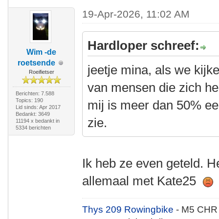
19-Apr-2026, 11:02 AM
Hardloper schreef:
Wim -de
roetsende
jeetje mina, als we kijk
Roeifietser
van mensen die zich he
Berichten: 7.588
Topics: 190
mij is meer dan 50% e
Lid sinds: Apr 2017
Bedankt: 3649
zie.
11194 x bedankt in
5334 berichten
Ik heb ze even geteld. H
allemaal met Kate25
Thys 209 Rowingbike
- M5 CHR