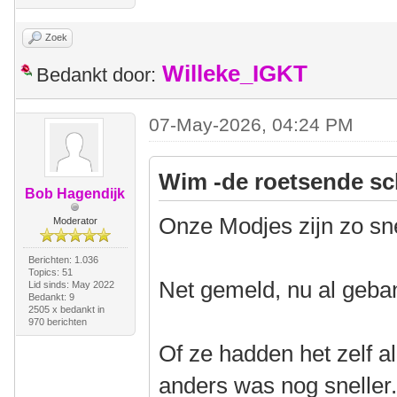
Zoek
Willeke_IGKT
Bedankt door:
07-May-2026, 04:24 PM
Wim -de roetsende sc
Bob Hagendijk
Onze Modjes zijn zo sn
Moderator
Berichten: 1.036
Topics: 51
Net gemeld, nu al geba
Lid sinds: May 2022
Bedankt: 9
2505 x bedankt in
970 berichten
Of ze hadden het zelf a
anders was nog sneller