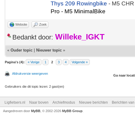
Thys 209 Rowingbike
- M5 CHR
Pro - M5 MinimalBike
Website
Zoek
Willeke_IGKT
Bedankt door:
«
Ouder topic
|
Nieuwer topic
»
Pagina's (4):
« Vorige
1
2
3
4
Volgende »
Afdrukversie weergeven
Ga naar locat
Gebruikers die dit topic lezen: 2 gast(en)
Ligfietsers.nl
Naar boven
Archiefmodus
Nieuwe berichten
Berichten va
Aangedreven door
MyBB
, © 2002-2026
MyBB Group
.