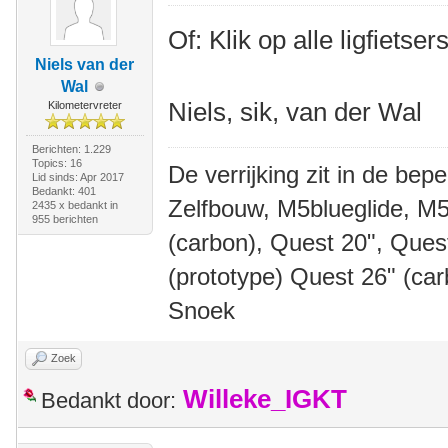
Of: Klik op alle ligfietse
Niels van der
Wal
Niels, sik, van der Wal
Kilometervreter
Berichten: 1.229
Topics: 16
De verrijking zit in de bep
Lid sinds: Apr 2017
Bedankt: 401
Zelfbouw, M5blueglide, M5
2435 x bedankt in
955 berichten
(carbon), Quest 20", Que
(prototype) Quest 26" (ca
Snoek
Zoek
Willeke_IGKT
Bedankt door: