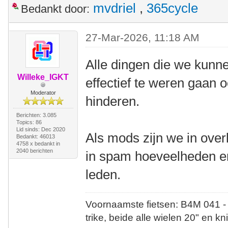
mvdriel
,
365cycle
Bedankt door:
27-Mar-2026, 11:18 AM
Alle dingen die we kun
Willeke_IGKT
effectief te weren gaan 
Moderator
hinderen.
Berichten: 3.085
Topics: 86
Lid sinds: Dec 2020
Als mods zijn we in over
Bedankt: 46013
4758 x bedankt in
2040 berichten
in spam hoeveelheden en
leden.
Voornaamste fietsen: B4M 041 -
trike, beide alle wielen 20" en kn