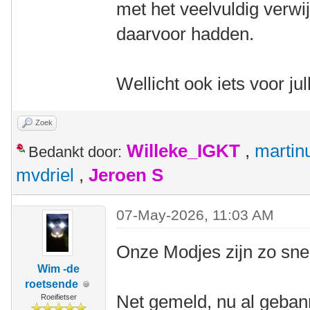
met het veelvuldig verw
daarvoor hadden.
Wellicht ook iets voor jull
Zoek
Willeke_IGKT
,
martin
Bedankt door:
mvdriel
,
Jeroen S
07-May-2026, 11:03 AM
Onze Modjes zijn zo sne
Wim -de
roetsende
Net gemeld, nu al geban
Roeifietser