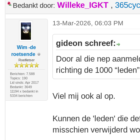
Willeke_IGKT
,
365cyc
Bedankt door:
13-Mar-2026, 06:03 PM
gideon schreef:
Wim -de
roetsende
Door al die nep aanmel
Roeifietser
richting de 1000 “lede
Berichten: 7.588
Topics: 190
Lid sinds: Apr 2017
Bedankt: 3649
11194 x bedankt in
Viel mij ook al op.
5334 berichten
Kunnen de 'leden' die def
misschien verwijderd w