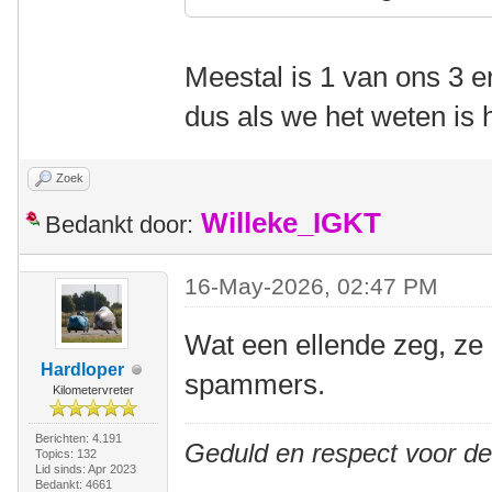
Meestal is 1 van ons 3 er
dus als we het weten is 
Zoek
Willeke_IGKT
Bedankt door:
16-May-2026, 02:47 PM
Wat een ellende zeg, ze
Hardloper
spammers.
Kilometervreter
Berichten: 4.191
Geduld en respect voor d
Topics: 132
Lid sinds: Apr 2023
Bedankt: 4661