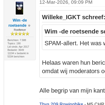
12-Mar-2026, 09:09 PM
Willeke_IGKT schreef
Wim -de
roetsende
Wim -de roetsende s
Roeifietser
Berichten: 7.588
SPAM-allert. Het was w
Topics: 190
Lid sinds: Apr 2017
Bedankt: 3649
11194 x bedankt in
5334 berichten
Helaas waren hun berich
omdat wij moderators o
Alle begrip van mijn kant
Thys 209 Rowingbike
- M5 CHR