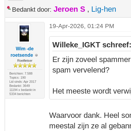
Jeroen S
,
Lig-hen
Bedankt door:
19-Apr-2026, 01:24 PM
Willeke_IGKT schreef
Wim -de
roetsende
Er zijn zoveel spammer
Roeifietser
spam vervelend?
Berichten: 7.588
Topics: 190
Lid sinds: Apr 2017
Bedankt: 3649
Het meeste wordt verwi
11194 x bedankt in
5334 berichten
Waarvoor dank. Heel som
meestal zijn ze al gebann