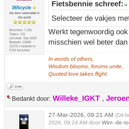
Fietsbennie schreef:
365cycle
the best velomobile in
Selecteer de vakjes met 
the world
Werkt tegenwoordig ook 
Berichten: 7.181
Topics: 131
Lid sinds: Sep 2020
misschien wel beter dan 
Bedankt: 15596
12270 x bedankt in
5762 berichten
In words of others,
Wisdom blooms, forums unite,
Quoted love takes flight.
Zoek
Willeke_IGKT
,
Jeroe
Bedankt door:
27-Mar-2026, 09:21 AM
(Dit 
2026, 09:24 AM door
Wim -de r