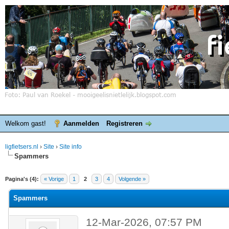
Welkom gast!
Aanmelden
Registreren
ligfietsers.nl
›
Site
›
Site info
Spammers
elde waardering is 0
Pagina's (4):
« Vorige
1
2
3
4
Volgende »
Spammers
12-Mar-2026, 07:57 PM