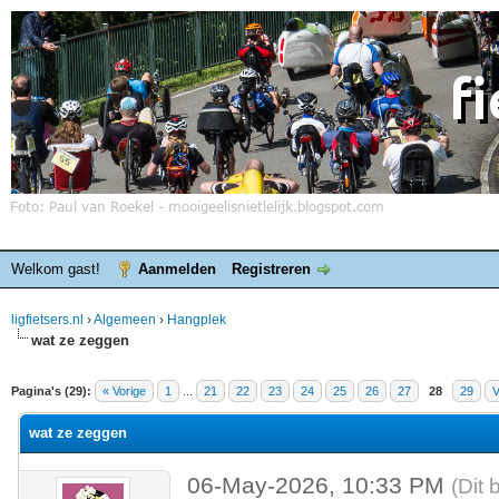
Welkom gast!
Aanmelden
Registreren
ligfietsers.nl
›
Algemeen
›
Hangplek
wat ze zeggen
elde waardering is 0
Pagina's (29):
« Vorige
1
...
21
22
23
24
25
26
27
28
29
V
wat ze zeggen
06-May-2026, 10:33 PM
(Dit 