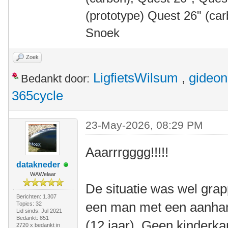
(prototype) Quest 26" (ca
Snoek
Zoek
LigfietsWilsum
,
gideon
Bedankt door:
365cycle
23-May-2026, 08:29 PM
Aaarrrgggg!!!!!
datakneder
WAWelaar
De situatie was wel grap
Berichten: 1.307
een man met een aanhan
Topics: 32
Lid sinds: Jul 2021
Bedankt: 851
(12 jaar). Geen kinderk
2720 x bedankt in