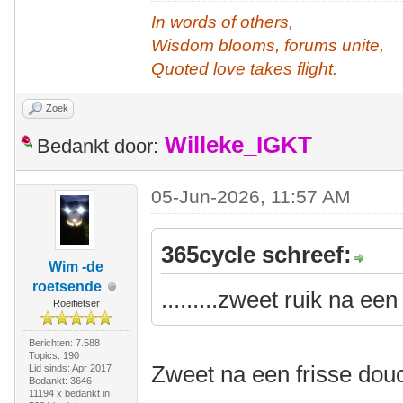
In words of others,
Wisdom blooms, forums unite,
Quoted love takes flight.
Zoek
Willeke_IGKT
Bedankt door:
05-Jun-2026, 11:57 AM
365cycle schreef:
Wim -de
roetsende
.........zweet ruik na ee
Roeifietser
Berichten: 7.588
Topics: 190
Zweet na een frisse douc
Lid sinds: Apr 2017
Bedankt: 3646
11194 x bedankt in