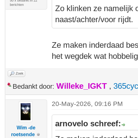
50 x bedankt in 22
berichten
Zo klinken ze namelijk o
naast/achter/voor rijdt.
Ze maken inderdaad best
het wegdek wat hobbelig 
Zoek
Willeke_IGKT
,
365cyc
Bedankt door:
20-May-2026, 09:16 PM
arnovelo schreef:
Wim -de
roetsende