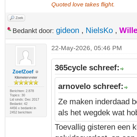
Quoted love takes flight.
Zoek
gideon
,
NielsKo
,
Will
Bedankt door:
22-May-2026, 05:46 PM
365cycle schreef:
ZoefZoef
Kilometervreter
arnovelo schreef:
Berichten: 2.878
Topics: 30
Ze maken inderdaad be
Lid sinds: Dec 2017
Bedankt: 42
4456 x bedankt in
als het wegdek wat hob
2452 berichten
Toevallig gisteren een 