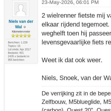
23-May-2026, 06:01 PM
2 wielrenner fietste mij
Niels van der
elkaar rijdend tegemoet.
Wal
weghelft toen hij passeer
Kilometervreter
levensgevaarlijke fiets r
Berichten: 1.228
Topics: 16
Lid sinds: Apr 2017
Bedankt: 401
2435 x bedankt in
Weet ik dat ook weer.
955 berichten
Niels, Snoek, van der W
De verrijking zit in de bep
Zelfbouw, M5blueglide, M5
(carbon), Quest 20", Que