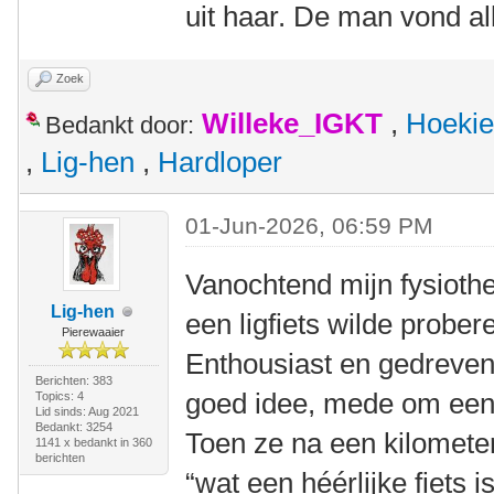
uit haar. De man vond al
Zoek
Willeke_IGKT
,
Hoekie
Bedankt door:
,
Lig-hen
,
Hardloper
01-Jun-2026, 06:59 PM
Vanochtend mijn fysioth
Lig-hen
een ligfiets wilde prober
Pierewaaier
Enthousiast en gedreven 
Berichten: 383
goed idee, mede om eens 
Topics: 4
Lid sinds: Aug 2021
Bedankt: 3254
Toen ze na een kilomete
1141 x bedankt in 360
berichten
“wat een héérlijke fiets is