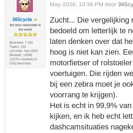
May-2026, 10:36 PM door
365cy
Zucht... Die vergelijking
365cycle
the best velomobile in
bedoeld om letterlijk t
the world
laten denken over dat het 
Berichten: 7.181
Topics: 131
hoog is niet kan zien. E
Lid sinds: Sep 2020
Bedankt: 15596
12270 x bedankt in
motorfietser of rolstoele
5762 berichten
voertuigen. Die rijden we
bij een zebra moet je oo
voorrang te krijgen).
Het is echt in 99,9% van
kijken, en ik heb echt lett
dashcamsituaties nageke