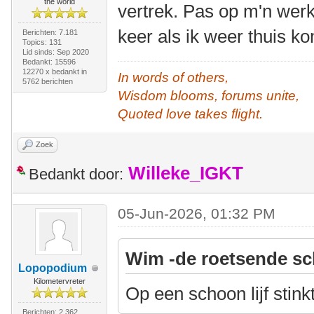
the world
vertrek. Pas op m'n wer
keer als ik weer thuis k
Berichten: 7.181
Topics: 131
Lid sinds: Sep 2020
Bedankt: 15596
12270 x bedankt in
In words of others,
5762 berichten
Wisdom blooms, forums unite,
Quoted love takes flight.
Zoek
Willeke_IGKT
Bedankt door:
05-Jun-2026, 01:32 PM
Wim -de roetsende sc
Lopopodium
Kilometervreter
Op een schoon lijf stink
Berichten: 2.362