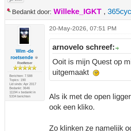
Willeke_IGKT
,
365cyc
Bedankt door:
20-May-2026, 07:51 PM
arnovelo schreef:
Wim -de
roetsende
Ooit is mijn Quest op mi
Roeifietser
uitgemaakt
Berichten: 7.588
Topics: 190
Lid sinds: Apr 2017
Bedankt: 3646
11194 x bedankt in
Als ik met de open ligge
5334 berichten
ook een kliko.
Zo klinken ze namelijk oo