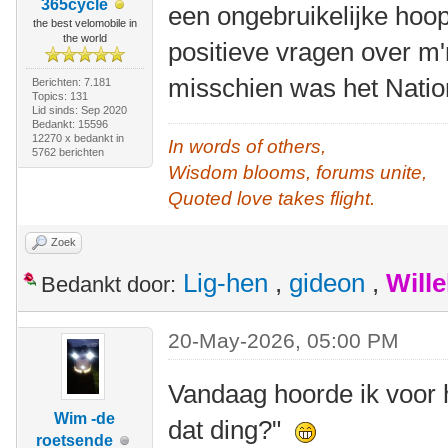
365cycle
een ongebruikelijke hoo
the best velomobile in
the world
positieve vragen over m'n
misschien was het Nati
Berichten: 7.181
Topics: 131
Lid sinds: Sep 2020
Bedankt: 15596
12270 x bedankt in
In words of others,
5762 berichten
Wisdom blooms, forums unite,
Quoted love takes flight.
Zoek
Lig-hen
,
gideon
,
Will
Bedankt door:
20-May-2026, 05:00 PM
Vandaag hoorde ik voor he
Wim -de
dat ding?"
roetsende