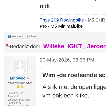
rijdt.
Thys 209 Rowingbike
- M5 CHR
Pro - M5 MinimalBike
Website
Zoek
Willeke_IGKT
,
Jeroe
Bedankt door:
20-May-2026, 08:36 PM
Wim -de roetsende sc
arnovelo
woon-werk/toerfietser
Als ik met de open ligg
Berichten: 22
vm ook een kliko.
Topics: 1
Lid sinds: May 2026
Bedankt: 27