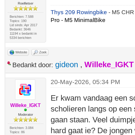
Roeifietser
Thys 209 Rowingbike
- M5 CHR
Berichten: 7.588
Pro - M5 MinimalBike
Topics: 190
Lid sinds: Apr 2017
Bedankt: 3646
11194 x bedankt in
5334 berichten
Website
Zoek
gideon
,
Willeke_IGKT
Bedankt door:
20-May-2026, 05:34 PM
Er kwam vandaag een sc
Willeke_IGKT
scholieren langs op een 
Moderator
gaan staan. Veel duimpje
Berichten: 3.084
hard gaat ie? De jongen
Topics: 86