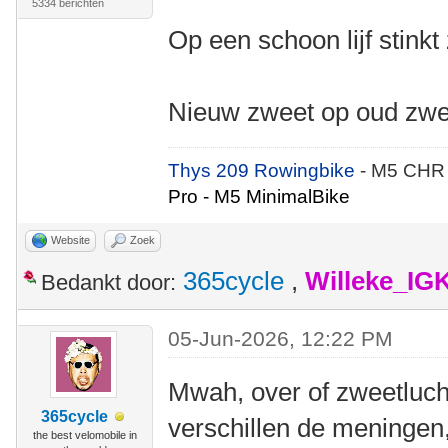
5334 berichten
Op een schoon lijf stinkt
Nieuw zweet op oud zweet
Thys 209 Rowingbike
- M5 CHR
Pro - M5 MinimalBike
Website
Zoek
365cycle
,
Willeke_IG
Bedankt door:
05-Jun-2026, 12:22 PM
Mwah, over of zweetlucht
365cycle
verschillen de meningen
the best velomobile in