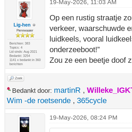
19-May-2026, 11:03 AM
Op een rustig straatje z
Lig-hen
verkeer, waarschuwde e
Pierewaaier
luidkeels, vooral luidkeels
Berichten: 383
onderzeeboot!”
Topics: 4
Lid sinds: Aug 2021
Bedankt: 3254
Zou ze een beetje doof 
1141 x bedankt in 360
berichten
Zoek
martinR
,
Willeke_IGK
Bedankt door:
Wim -de roetsende
,
365cycle
19-May-2026, 08:24 PM