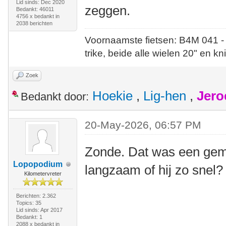
Lid sinds: Dec 2020
zeggen.
Bedankt: 46011
4756 x bedankt in
2038 berichten
Voornaamste fietsen: B4M 041 -
trike, beide alle wielen 20" en kn
Zoek
Hoekie
,
Lig-hen
,
Jero
Bedankt door:
20-May-2026, 06:57 PM
Zonde. Dat was een gemi
Lopopodium
langzaam of hij zo snel?
Kilometervreter
Berichten: 2.362
Topics: 35
Lid sinds: Apr 2017
Bedankt: 1
2088 x bedankt in