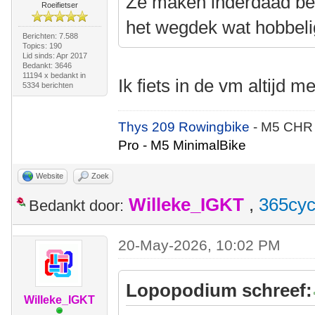
Ze maken inderdaad bes
Roeifietser
het wegdek wat hobbelig
Berichten: 7.588
Topics: 190
Lid sinds: Apr 2017
Bedankt: 3646
11194 x bedankt in
Ik fiets in de vm altijd m
5334 berichten
Thys 209 Rowingbike
- M5 CHR
Pro - M5 MinimalBike
Website
Zoek
Willeke_IGKT
,
365cyc
Bedankt door:
20-May-2026, 10:02 PM
Lopopodium schreef:
Willeke_IGKT