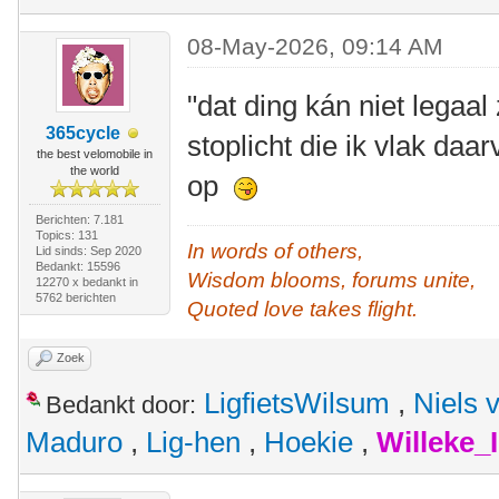
08-May-2026, 09:14 AM
"dat ding kán niet legaal 
365cycle
stoplicht die ik vlak daa
the best velomobile in
the world
op
Berichten: 7.181
Topics: 131
In words of others,
Lid sinds: Sep 2020
Bedankt: 15596
Wisdom blooms, forums unite,
12270 x bedankt in
5762 berichten
Quoted love takes flight.
Zoek
LigfietsWilsum
,
Niels 
Bedankt door:
Maduro
,
Lig-hen
,
Hoekie
,
Willeke_