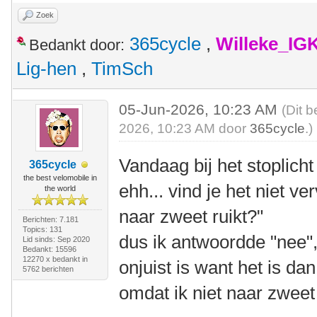
Zoek
365cycle
,
Willeke_IG
Bedankt door:
Lig-hen
,
TimSch
05-Jun-2026, 10:23 AM
(Dit b
2026, 10:23 AM door
365cycle
.)
Vandaag bij het stoplich
365cycle
the best velomobile in
ehh... vind je het niet v
the world
naar zweet ruikt?"
Berichten: 7.181
Topics: 131
dus ik antwoordde "nee",
Lid sinds: Sep 2020
Bedankt: 15596
12270 x bedankt in
onjuist is want het is da
5762 berichten
omdat ik niet naar zweet