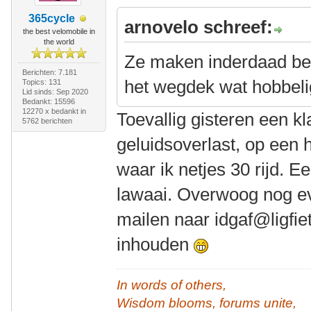
365cycle
arnovelo schreef:
the best velomobile in
the world
Ze maken inderdaad bes
Berichten: 7.181
het wegdek wat hobbelig
Topics: 131
Lid sinds: Sep 2020
Bedankt: 15596
12270 x bedankt in
Toevallig gisteren een k
5762 berichten
geluidsoverlast, op een h
waar ik netjes 30 rijd. 
lawaai. Overwoog nog ev
mailen naar idgaf@ligfie
inhouden
In words of others,
Wisdom blooms, forums unite,