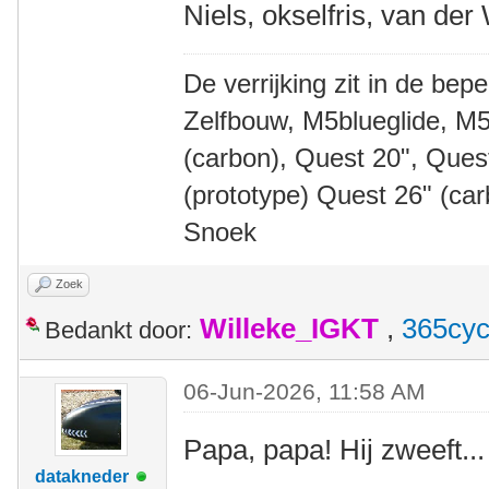
Niels, okselfris, van der
De verrijking zit in de bep
Zelfbouw, M5blueglide, M5
(carbon), Quest 20", Que
(prototype) Quest 26" (ca
Snoek
Zoek
Willeke_IGKT
,
365cyc
Bedankt door:
06-Jun-2026, 11:58 AM
Papa, papa! Hij zweeft...
datakneder