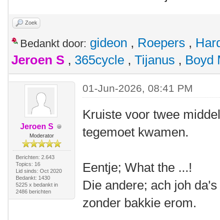
Zoek
gideon
,
Roepers
,
Har
Bedankt door:
Jeroen S
,
365cycle
,
Tijanus
,
Boyd 
01-Jun-2026, 08:41 PM
Kruiste voor twee midde
Jeroen S
tegemoet kwamen.
Moderator
Berichten: 2.643
Eentje; What the ...!
Topics: 16
Lid sinds: Oct 2020
Bedankt: 1430
Die andere; ach joh da'
5225 x bedankt in
2486 berichten
zonder bakkie erom.