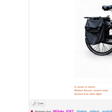
In words of others,
Wisdom blooms, forums unite,
Quoted love takes flight.
Zoek
Willeke_IGKT
,
Hoekie
,
gideon
,
martin
Bedankt door: