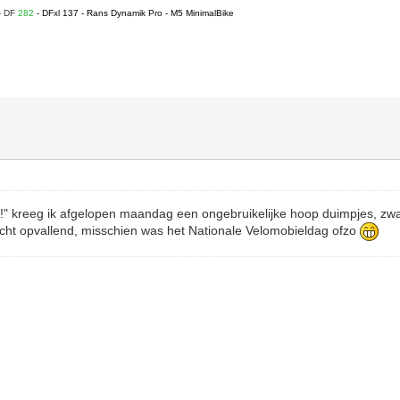
- DF
282
- DFxl 137 - Rans Dynamik Pro - M5 MinimalBike
!" kreeg ik afgelopen maandag een ongebruikelijke hoop duimpjes, zwaa
Echt opvallend, misschien was het Nationale Velomobieldag ofzo