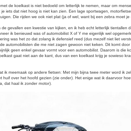
ng met de koelkast is niet bedoeld om letterlijk te nemen, maar om mens
t je iets dat niet hoog is niet kan zien. Een lage sportwagen, motorfietser
igen. Die rijden we ook niet plat (ja of wel, want bij een zebra moet je 
.
 de gevallen een kwestie van kijken, en ik heb echt letterlijk tientallen
neer ik benieuwd was of automobilist X of Y me eigenlijk wel opgemerk
dering was het zo dat zolang ik defensief reed (dus mezelf niet liet ver
) de automobilisten die me niet zagen gewoon niet keken. Dit komt door
chijnlijk geen enkel gevaar vormt voor een automobilist. Daarom is die 
koelkast gaat niet aan de kant, dus van een koelkast krijg je sowieso k
t ik meemaak op andere fietsen: Met mijn bijna twee meter word ik zelf
 huif over het hoofd gezien (zie onder). Het enige wat ik daarvoor hoef 
a, dat haal ik zonder motor).