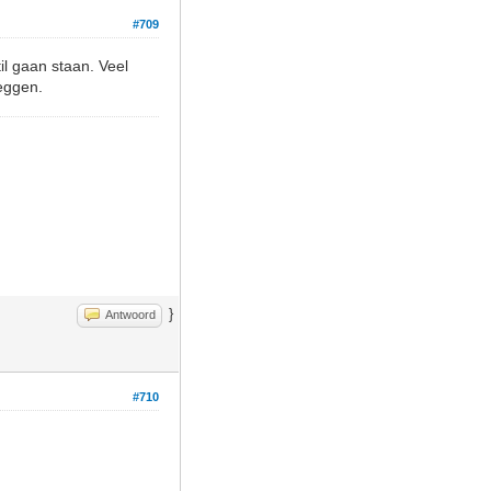
#709
l gaan staan. Veel
eggen.
}
Antwoord
#710