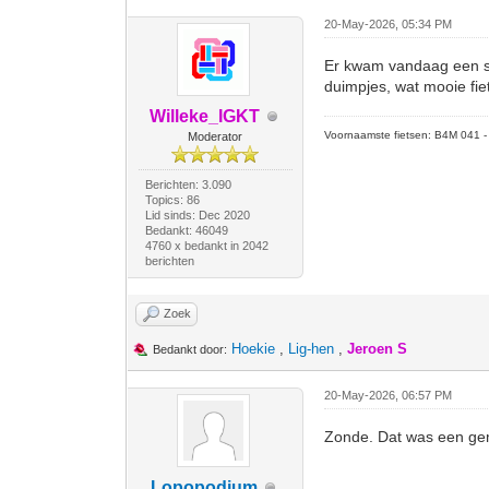
20-May-2026, 05:34 PM
Er kwam vandaag een sc
duimpjes, wat mooie fi
Willeke_IGKT
Voornaamste fietsen: B4M 041 - M
Moderator
Berichten: 3.090
Topics: 86
Lid sinds: Dec 2020
Bedankt: 46049
4760 x bedankt in 2042
berichten
Zoek
Hoekie
,
Lig-hen
,
Jeroen S
Bedankt door:
20-May-2026, 06:57 PM
Zonde. Dat was een gemi
Lopopodium