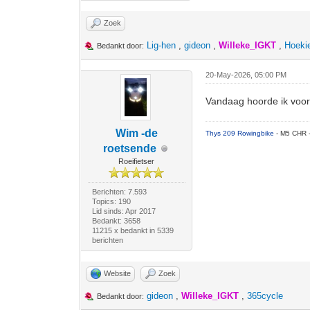
Zoek
Lig-hen
,
gideon
,
Willeke_IGKT
,
Hoeki
Bedankt door:
20-May-2026, 05:00 PM
Vandaag hoorde ik voor 
Wim -de
Thys 209 Rowingbike
- M5 CHR 
roetsende
Roeifietser
Berichten: 7.593
Topics: 190
Lid sinds: Apr 2017
Bedankt: 3658
11215 x bedankt in 5339
berichten
Website
Zoek
gideon
,
Willeke_IGKT
,
365cycle
Bedankt door: