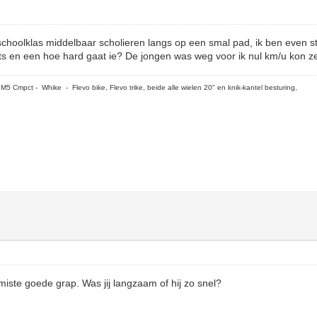
hoolklas middelbaar scholieren langs op een smal pad, ik ben even sti
ets en een hoe hard gaat ie? De jongen was weg voor ik nul km/u kon z
5 Cmpct - Whike - Flevo bike, Flevo trike, beide alle wielen 20" en knik-kantel besturing,
ste goede grap. Was jij langzaam of hij zo snel?