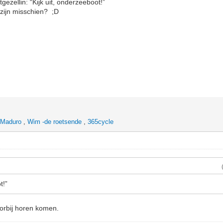
tgezellin: “Kijk uit, onderzeeboot!”
 zijn misschien? ;D
 Maduro
,
Wim -de roetsende
,
365cycle
t!”
oorbij horen komen.