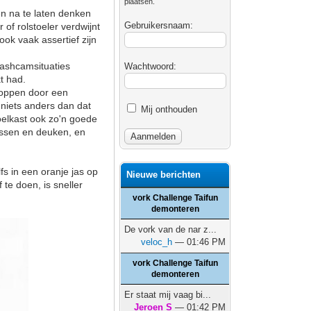
plaatsen.
en na te laten denken
Gebruikersnaam:
 of rolstoeler verdwijnt
ook vaak assertief zijn
 dashcamsituaties
Wachtwoord:
t had.
stoppen door een
 niets anders dan dat
Mij onthouden
koelkast ook zo'n goede
rassen en deuken, en
s in een oranje jas op
Nieuwe berichten
te doen, is sneller
vork Challenge Taifun
demonteren
De vork van de nar z...
veloc_h
— 01:46 PM
vork Challenge Taifun
demonteren
Er staat mij vaag bi...
Jeroen S
— 01:42 PM