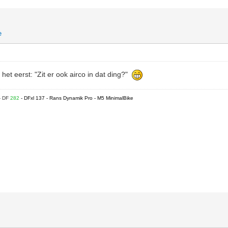
e
het eerst: "Zit er ook airco in dat ding?"
- DF
282
- DFxl 137 - Rans Dynamik Pro - M5 MinimalBike