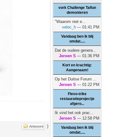
vork Challenge Taifun
demonteren
"Waarom niet e...
veloc_h
— 01:41 PM
Vandaag ben ik blij
omdat.....
Dat de oudere genera...
Jeroen S
— 01:36 PM
Kort en krachtig:
Aangenaam!
Op het Duitse Forum ...
Jeroen S
— 01:22 PM
Flevo-trike
restauratieprojectje
afgero...
Ik vind het ook prac...
Jeroen S
— 12:58 PM
}
Antwoord
Vandaag ben ik blij
omdat.....