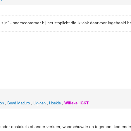
l zijn" - snorscooteraar bij het stoplicht die ik vlak daarvoor ingehaald
eon
,
Boyd Maduro
,
Lig-hen
,
Hoekie
,
Willeke_IGKT
zonder obstakels of ander verkeer, waarschuwde en tegemoet komende f