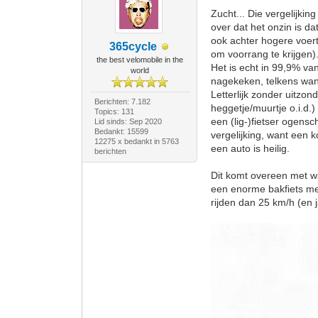
Zucht... Die vergelijki
over dat het onzin is da
ook achter hogere voertu
365cycle
om voorrang te krijgen)
the best velomobile in the
Het is echt in 99,9% van
world
nagekeken, telkens wan
Letterlijk zonder uitzon
Berichten: 7.182
heggetje/muurtje o.i.d.
Topics: 131
een (lig-)fietser ogens
Lid sinds: Sep 2020
Bedankt: 15599
vergelijking, want een 
12275 x bedankt in 5763
een auto is heilig.
berichten
Dit komt overeen met wa
een enorme bakfiets met
rijden dan 25 km/h (en j