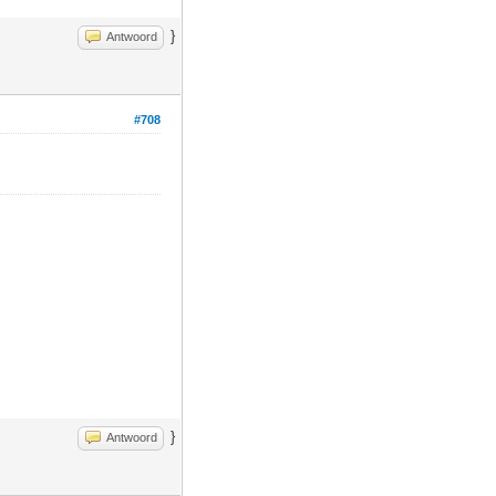
}
Antwoord
#708
}
Antwoord