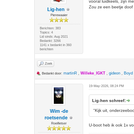
vooral luidkeels, zijn me
Zou ze een beetje doof
Lig-hen
Pierewaaier
Berichten: 383
Topics: 4
Lid sinds: Aug 2021
Bedankt: 3266
1141 x bedankt in 360
berichten
Zoek
martinR
,
Willeke_IGKT
,
gideon
,
Boyd
Bedankt door:
19-May-2026, 08:24 PM
Lig-hen schreef:
“Kijk uit, onderzeeboo
Wim -de
roetsende
Roeifietser
U-boot heb ik ook 1x v