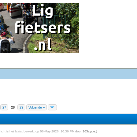
27
28
29
Volgende »
ericht is het laatst bewerkt op 06-May-2026, 10:36 PM door
365cycle
.)