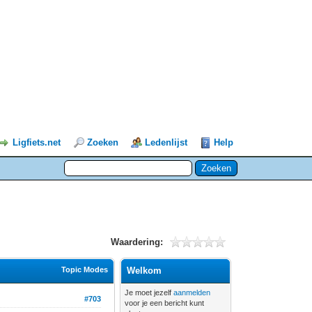
Ligfiets.net
Zoeken
Ledenlijst
Help
Waardering:
Topic Modes
Welkom
Je moet jezelf
aanmelden
#703
voor je een bericht kunt