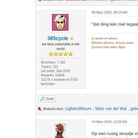
08-May-2026, 09:14 AM
"dat ding kán niet legaa
365cycle
In words of others,
Wisdom blooms, forums unite,
the best velomobile in the
Quoted love takes flight.
world
Berichten: 7.182
Topics: 131
Lid sinds: Sep 2020
Bedankt: 15599
12275 x bedankt in 5763
berichten
Zoek
LigfietsWilsum
,
Niels van der Wal
,
gid
Bedankt door:
19-May-2026, 11:03 AM
Op een rustig straatje 