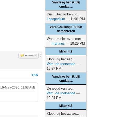
Vandaag ben ik blij
omdat.....
Dus jullie denken op...
Lopopodium
— 11:01 PM
vork Challenge Taifun
demonteren
Waarom niet even met...
martinus
— 10:29 PM
Milan 4.2
}
Antwoord
Klopt, bij het aan...
Wim -de roetsende
—
10:27 PM
#706
Vandaag ben ik blij
omdat.....
(19-May-2026, 11:03 AM)
De jeugd van teg...
Wim -de roetsende
—
10:24 PM
Milan 4.2
Klopt, bij het aanze...