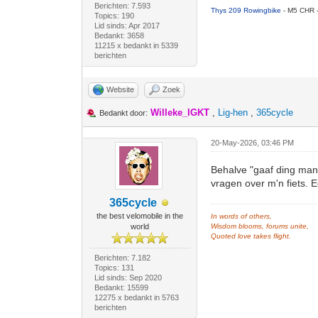
Berichten: 7.593
Thys 209 Rowingbike
- M5 CHR 
Topics: 190
Lid sinds: Apr 2017
Bedankt: 3658
11215 x bedankt in 5339
berichten
Website
Zoek
Willeke_IGKT
,
Lig-hen
,
365cycle
Bedankt door:
20-May-2026, 03:46 PM
Behalve "gaaf ding man
vragen over m'n fiets. 
365cycle
the best velomobile in the
In words of others,
world
Wisdom blooms, forums unite,
Quoted love takes flight.
Berichten: 7.182
Topics: 131
Lid sinds: Sep 2020
Bedankt: 15599
12275 x bedankt in 5763
berichten