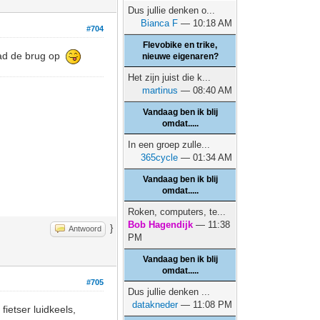
Dus jullie denken o...
Bianca F
— 10:18 AM
#704
Flevobike en trike,
 had de brug op
nieuwe eigenaren?
Het zijn juist die k...
martinus
— 08:40 AM
Vandaag ben ik blij
omdat.....
In een groep zulle...
365cycle
— 01:34 AM
Vandaag ben ik blij
omdat.....
Roken, computers, te...
Bob Hagendijk
— 11:38
}
Antwoord
PM
Vandaag ben ik blij
omdat.....
#705
Dus jullie denken ...
datakneder
— 11:08 PM
ietser luidkeels,