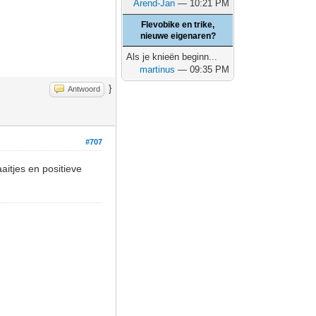
Arend-Jan
— 10:21 PM
Flevobike en trike,
nieuwe eigenaren?
Als je knieën beginn...
martinus
— 09:35 PM
}
Antwoord
#707
itjes en positieve