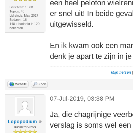
een heel peloton wielren
Berichten: 1.500
er snel uit! In beide gev
Topics: 45
Lid sinds: May 2017
Bedankt: 16
uitgewisseld.
140 x bedankt in 120
berichten
En ik kwam ook een man
denk je apart te zijn in 
Mijn fietsen
Website
Zoek
07-Jul-2019, 03:38 PM
Ja, die chagrijnige veer
Lopopodium
verslag is soms wel een
Kilometervreter