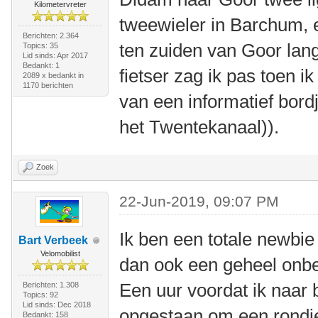
Kilometervreter
tweewieler in Barchum, 
Berichten: 2.364
ten zuiden van Goor lan
Topics: 35
Lid sinds: Apr 2017
Bedankt: 1
fietser zag ik pas toen i
2089 x bedankt in
1170 berichten
van een informatief bord
het Twentekanaal)).
Zoek
22-Jun-2019, 09:07 PM
Ik ben een totale newbie 
Bart Verbeek
Velomobilist
dan ook een geheel onbe
Een uur voordat ik naar 
Berichten: 1.308
Topics: 92
Lid sinds: Dec 2018
opgestaan om een rondje
Bedankt: 158