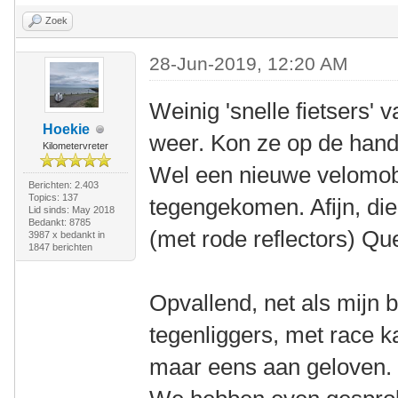
Zoek
28-Jun-2019, 12:20 AM
Weinig 'snelle fietsers'
Hoekie
weer. Kon ze op de hand 
Kilometervreter
Wel een nieuwe velomobi
Berichten: 2.403
Topics: 137
tegengekomen. Afijn, die
Lid sinds: May 2018
Bedankt: 8785
(met rode reflectors) Qu
3987 x bedankt in
1847 berichten
Opvallend, net als mijn b
tegenliggers, met race k
maar eens aan geloven.