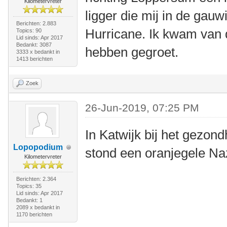
Kilometervreter
ligger die mij in de ga
Berichten: 2.883
Hurricane. Ik kwam van 
Topics: 90
Lid sinds: Apr 2017
Bedankt: 3087
hebben gegroet.
3333 x bedankt in
1413 berichten
Zoek
26-Jun-2019, 07:25 PM
In Katwijk bij het gezon
Lopopodium
stond een oranjegele Na
Kilometervreter
Berichten: 2.364
Topics: 35
Lid sinds: Apr 2017
Bedankt: 1
2089 x bedankt in
1170 berichten