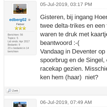
05-Jul-2019, 03:17 PM
Gisteren, bij ingang Ho
edberg02
twee delta-trikes en een 
Fietser
waren te druk met kaartj
Berichten: 56
Topics: 5
beantwoord :-(
Lid sinds: Apr 2017
Bedankt: 9
23 x bedankt in 14
Vandaag in Deventer op 
berichten
spoorbrug en de Singel,
racekap gezien. Misschi
ken hem (haar) niet?
Zoek
06-Jul-2019, 07:49 AM