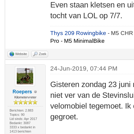
Even staan kletsen en u
tocht van LOL op 7/7.
Thys 209 Rowingbike
- M5 CHR
Pro - M5 MinimalBike
Website
Zoek
24-Jun-2019, 07:44 PM
Gisteren zondag 23 juni 
Roepers
niet ver van de Stevinsl
Kilometervreter
velomobiel tegemoet. I
Berichten: 2.883
gegroet.
Topics: 90
Lid sinds: Apr 2017
Bedankt: 3087
3333 x bedankt in
1413 berichten