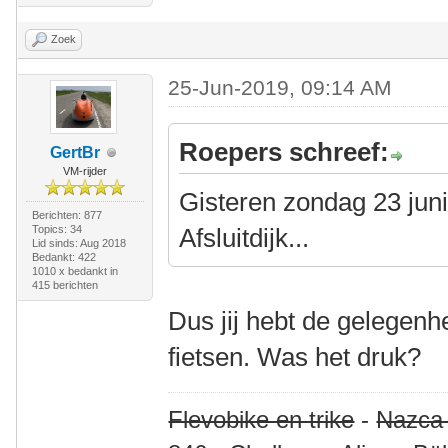
Zoek
25-Jun-2019, 09:14 AM
Roepers schreef:
GertBr
VM-rijder
Gisteren zondag 23 jun
Berichten: 877
Topics: 34
Afsluitdijk...
Lid sinds: Aug 2018
Bedankt: 422
1010 x bedankt in
415 berichten
Dus jij hebt de gelegenh
fietsen. Was het druk?
Flevobike en trike
-
Nazca