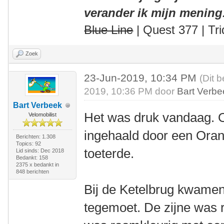
verander ik mijn mening
Blue Line
| Quest 377 | Tri
Zoek
23-Jun-2019, 10:34 PM
(Dit 
2019, 10:36 PM door
Bart Verbe
Bart Verbeek
Het was druk vandaag. O
Velomobilist
ingehaald door een Oran
Berichten: 1.308
Topics: 92
toeterde.
Lid sinds: Dec 2018
Bedankt: 158
2375 x bedankt in
848 berichten
Bij de Ketelbrug kwamen
tegemoet. De zijne was r