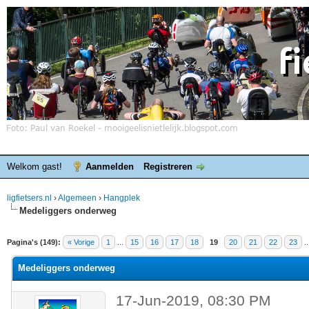
Welkom gast!
Aanmelden
Registreren
ligfietsers.nl
›
Algemeen
›
Hangplek
Medeliggers onderweg
elde waardering is 3.86
Pagina's (149):
« Vorige
1
...
15
16
17
18
19
20
21
22
23
.
Medeliggers onderweg
17-Jun-2019, 08:30 PM