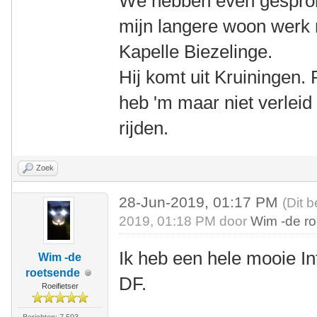
We hebben even gesproke
mijn langere woon werk r
Kapelle Biezelinge.
Hij komt uit Kruiningen.
heb 'm maar niet verlei
rijden.
Zoek
28-Jun-2019, 01:17 PM
(Dit 
2019, 01:18 PM door
Wim -de r
Ik heb een hele mooie In
Wim -de
roetsende
DF.
Roeifietser