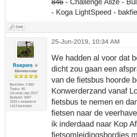
846
- Challenge Alize - Bü
- Koga LightSpeed - bakfie
Zoek
25-Jun-2019, 10:34 AM
We hadden al voor dat be
Roepers
dicht zou gaan een afspr
Kilometervreter
van de fietsbus hoorde b
Berichten: 2.883
Konwerderzand vanaf Lo
Topics: 90
Lid sinds: Apr 2017
Bedankt: 3087
fietsbus te nemen en da
3333 x bedankt in
1413 berichten
fietsen naar de veerhav
ik inderdaad naar Kop Afs
fietsomleidingsbordjes 