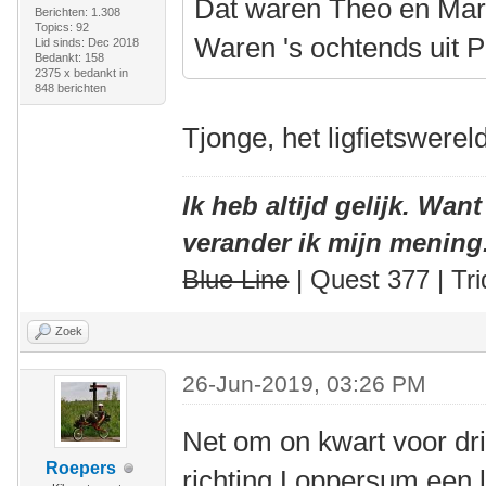
Dat waren Theo en Marlo
Berichten: 1.308
Topics: 92
Waren 's ochtends uit P
Lid sinds: Dec 2018
Bedankt: 158
2375 x bedankt in
848 berichten
Tjonge, het ligfietswereld
Ik heb altijd gelijk. Want
verander ik mijn mening
Blue Line
| Quest 377 | Tri
Zoek
26-Jun-2019, 03:26 PM
Net om on kwart voor drie
Roepers
richting Loppersum een l