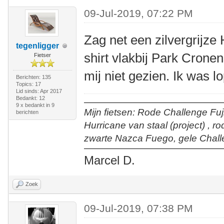
09-Jul-2019, 07:22 PM
Zag net een zilvergrijze
tegenligger
shirt vlakbij Park Cronen
Fietser
mij niet gezien. Ik was l
Berichten: 135
Topics: 17
Lid sinds: Apr 2017
Bedankt: 12
9 x bedankt in 9
Mijn fietsen: Rode Challenge Fuji
berichten
Hurricane van staal (project) , r
zwarte Nazca Fuego, gele Chall
Marcel D.
Zoek
09-Jul-2019, 07:38 PM