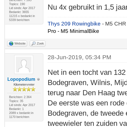
Berichten: 7.593
Topics: 190
Nu 4x gebruikt in 1,5 jaar
Lid sinds: Apr 2017
Bedankt: 3655
11215 x bedankt in
5339 berichten
Thys 209 Rowingbike
- M5 CHR
Pro - M5 MinimalBike
Website
Zoek
28-Jun-2019, 05:34 PM
Net in een tocht van 13
Lopopodium
Bodegraven, Wilnis, Mijd
Kilometervreter
terug naar Den Haag twe
Berichten: 2.364
De eerste was een rode 
Topics: 35
Lid sinds: Apr 2017
Bedankt: 1
Bodegraven, de tweede e
2089 x bedankt in
1170 berichten
tweewieler ten zuiden va