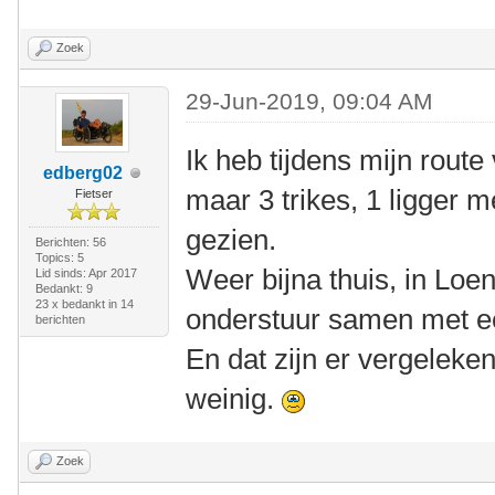
Zoek
29-Jun-2019, 09:04 AM
Ik heb tijdens mijn rout
edberg02
maar 3 trikes, 1 ligger 
Fietser
gezien.
Berichten: 56
Topics: 5
Weer bijna thuis, in Loen
Lid sinds: Apr 2017
Bedankt: 9
23 x bedankt in 14
onderstuur samen met een
berichten
En dat zijn er vergeleken
weinig.
Zoek