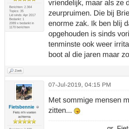
vriendelijk, maar als ze da
Berichten: 2.364
zeurpruimen. Die bij Briel
Topics: 35
Lid sinds: Apr 2017
Bedankt: 1
enorme zak. Ik ben blij d
2089 x bedankt in
1170 berichten
opgehouden is sinds vori
tenminste ook weer irrita
boot al die jaren maar z
Zoek
07-Jul-2019, 04:15 PM
Met sommige mensen moet
Fietsbennie
zitten...
Fiets m'n voeten
achterna
gr. Fi