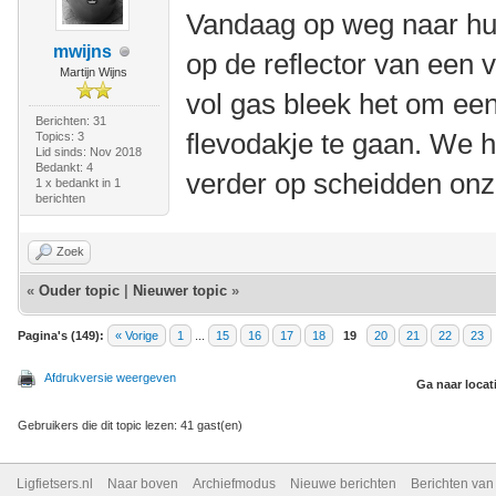
Vandaag op weg naar huis
mwijns
op de reflector van een 
Martijn Wijns
vol gas bleek het om ee
Berichten: 31
flevodakje te gaan. We 
Topics: 3
Lid sinds: Nov 2018
Bedankt: 4
verder op scheidden on
1 x bedankt in 1
berichten
Zoek
«
Ouder topic
|
Nieuwer topic
»
Pagina's (149):
« Vorige
1
...
15
16
17
18
19
20
21
22
23
Afdrukversie weergeven
Ga naar locat
Gebruikers die dit topic lezen: 41 gast(en)
Ligfietsers.nl
Naar boven
Archiefmodus
Nieuwe berichten
Berichten va