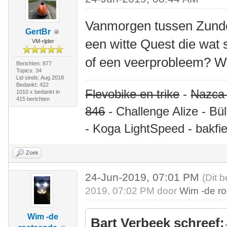
Vanmorgen tussen Zunde
GertBr
een witte Quest die wat 
VM-rijder
of een veerprobleem? W
Berichten: 877
Topics: 34
Lid sinds: Aug 2018
Bedankt: 422
Flevobike en trike
-
Nazca
1010 x bedankt in
415 berichten
846
- Challenge Alize - Bü
- Koga LightSpeed - bakfie
Zoek
24-Jun-2019, 07:01 PM
(Dit 
2019, 07:02 PM door
Wim -de r
Wim -de
Bart Verbeek schreef: