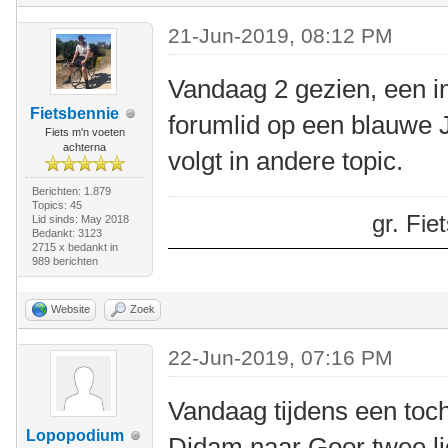
21-Jun-2019, 08:12 PM
Vandaag 2 gezien, een 
Fietsbennie
forumlid op een blauwe J
Fiets m'n voeten
achterna
volgt in andere topic.
Berichten: 1.879
Topics: 45
gr. Fi
Lid sinds: May 2018
Bedankt: 3123
2715 x bedankt in
989 berichten
Website
Zoek
22-Jun-2019, 07:16 PM
Vandaag tijdens een toc
Lopopodium
Didam naar Goor twee li