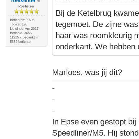
roetsende
Roeifietser
Bij de Ketelbrug kwame
Berichten: 7.593
tegemoet. De zijne was 
Topics: 190
Lid sinds: Apr 2017
haar was roomkleurig 
Bedankt: 3655
11215 x bedankt in
5339 berichten
onderkant. We hebben e
Marloes, was jij dit?
-
-
-
In Epse even gestopt bi
Speedliner/M5. Hij stond