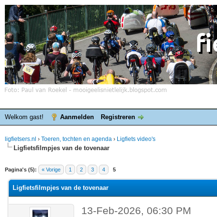
Welkom gast!
Aanmelden
Registreren
ligfietsers.nl
›
Toeren, tochten en agenda
›
Ligfiets video's
Ligfietsfilmpjes van de tovenaar
elde waardering is 0
Pagina's (5):
« Vorige
1
2
3
4
5
Ligfietsfilmpjes van de tovenaar
13-Feb-2026, 06:30 PM