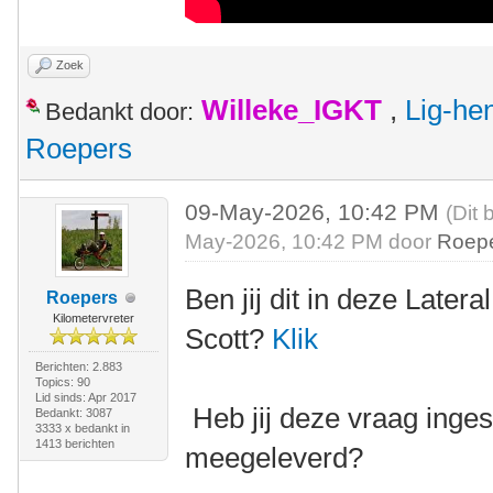
Zoek
Willeke_IGKT
,
Lig-he
Bedankt door:
Roepers
09-May-2026, 10:42 PM
(Dit 
May-2026, 10:42 PM door
Roep
Ben jij dit in deze Late
Roepers
Kilometervreter
Scott?
Klik
Berichten: 2.883
Topics: 90
Lid sinds: Apr 2017
Heb jij deze vraag inges
Bedankt: 3087
3333 x bedankt in
1413 berichten
meegeleverd?