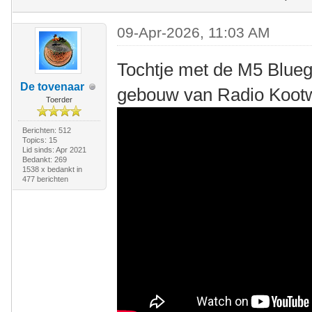
09-Apr-2026, 11:03 AM
Tochtje met de M5 Bluegl
De tovenaar
gebouw van Radio Kootw
Toerder
Berichten: 512
Topics: 15
Lid sinds: Apr 2021
Bedankt: 269
1538 x bedankt in
477 berichten