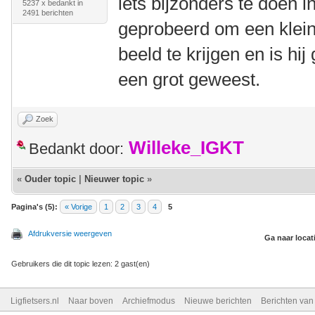
iets bijzonders te doen in
5237 x bedankt in
2491 berichten
geprobeerd om een klein
beeld te krijgen en is hij
een grot geweest.
Zoek
Willeke_IGKT
Bedankt door:
«
Ouder topic
|
Nieuwer topic
»
Pagina's (5):
« Vorige
1
2
3
4
5
Afdrukversie weergeven
Ga naar locat
Gebruikers die dit topic lezen: 2 gast(en)
Ligfietsers.nl
Naar boven
Archiefmodus
Nieuwe berichten
Berichten va