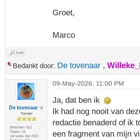
Groet,
Marco
Zoek
De tovenaar
,
Willeke
Bedankt door:
09-May-2026, 11:00 PM
Ja, dat ben ik
De tovenaar
Ik had nog nooit van de
Toerder
redactie benaderd of ik
Berichten: 512
een fragment van mijn vi
Topics: 15
Lid sinds: Apr 2021