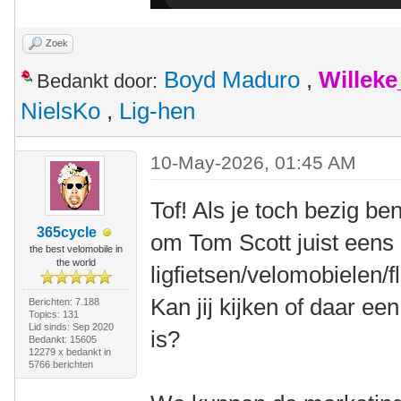
Zoek
Boyd Maduro
,
Willek
Bedankt door:
NielsKo
,
Lig-hen
10-May-2026, 01:45 AM
Tof! Als je toch bezig be
365cycle
om Tom Scott juist eens
the best velomobile in
the world
ligfietsen/velomobielen/
Kan jij kijken of daar ee
Berichten: 7.188
Topics: 131
Lid sinds: Sep 2020
is?
Bedankt: 15605
12279 x bedankt in
5766 berichten