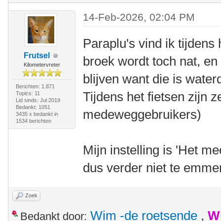
14-Feb-2026, 02:04 PM
Paraplu's vind ik tijdens 
Frutsel
broek wordt toch nat, en 
Kilometervreter
blijven want die is water
Berichten: 1.871
Tijdens het fietsen zijn 
Topics: 11
Lid sinds: Jul 2019
Bedankt: 1051
medeweggebruikers)
3435 x bedankt in
1534 berichten
Mijn instelling is 'Het m
dus verder niet te emme
Zoek
Wim -de roetsende
,
W
Bedankt door: