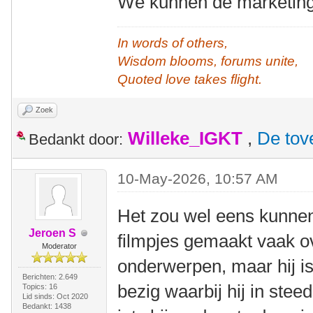
We kunnen de marketing
In words of others,
Wisdom blooms, forums unite,
Quoted love takes flight.
Zoek
Willeke_IGKT
,
De tov
Bedankt door:
10-May-2026, 10:57 AM
Het zou wel eens kunnen 
Jeroen S
filmpjes gemaakt vaak o
Moderator
onderwerpen, maar hij i
Berichten: 2.649
bezig waarbij hij in ste
Topics: 16
Lid sinds: Oct 2020
Bedankt: 1438