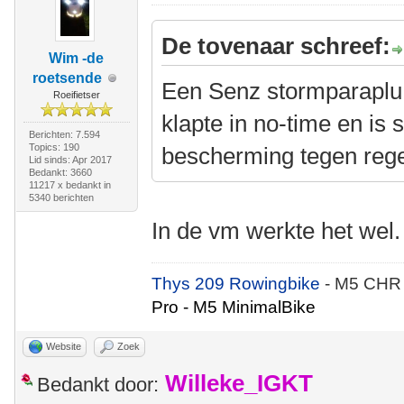
De tovenaar schreef:
Wim -de
roetsende
Een Senz stormparaplu 
Roeifietser
klapte in no-time en is 
Berichten: 7.594
Topics: 190
bescherming tegen reg
Lid sinds: Apr 2017
Bedankt: 3660
11217 x bedankt in
5340 berichten
In de vm werkte het wel.
Thys 209 Rowingbike
- M5 CHR
Pro - M5 MinimalBike
Website
Zoek
Willeke_IGKT
Bedankt door: