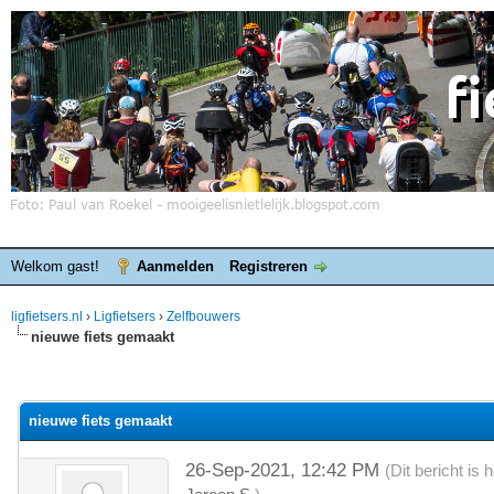
Welkom gast!
Aanmelden
Registreren
ligfietsers.nl
›
Ligfietsers
›
Zelfbouwers
nieuwe fiets gemaakt
elde waardering is 0
nieuwe fiets gemaakt
26-Sep-2021, 12:42 PM
(Dit bericht is