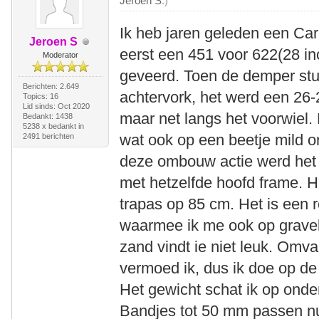
Jeroen S
.)
Ik heb jaren geleden een Ca
Jeroen S
eerst een 451 voor 622(28 in
Moderator
geveerd. Toen de demper stu
Berichten: 2.649
achtervork, het werd een 26-2
Topics: 16
Lid sinds: Oct 2020
maar net langs het voorwiel. 
Bedankt: 1438
5238 x bedankt in
wat ook op een beetje mild o
2491 berichten
deze ombouw actie werd het 
met hetzelfde hoofd frame. H
trapas op 85 cm. Het is een r
waarmee ik me ook op gravel
zand vindt ie niet leuk. Omval
vermoed ik, dus ik doe op de
Het gewicht schat ik op onde
Bandjes tot 50 mm passen n