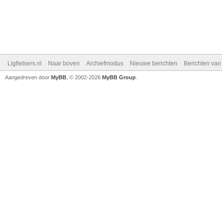
Ligfietsers.nl
Naar boven
Archiefmodus
Nieuwe berichten
Berichten va
Aangedreven door
MyBB
, © 2002-2026
MyBB Group
.