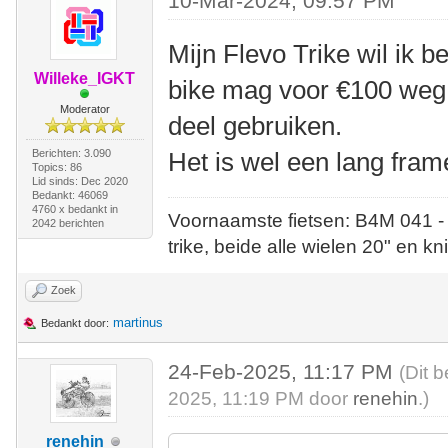
10-Mar-2024, 09:57 PM
Mijn Flevo Trike wil ik 
Willeke_IGKT
bike mag voor €100 weg,
Moderator
deel gebruiken.
Berichten: 3.090
Het is wel een lang frame
Topics: 86
Lid sinds: Dec 2020
Bedankt: 46069
4760 x bedankt in
Voornaamste fietsen: B4M 041 -
2042 berichten
trike, beide alle wielen 20" en kn
Zoek
martinus
Bedankt door:
24-Feb-2025, 11:17 PM
(Dit 
2025, 11:19 PM door
renehin
.)
renehin