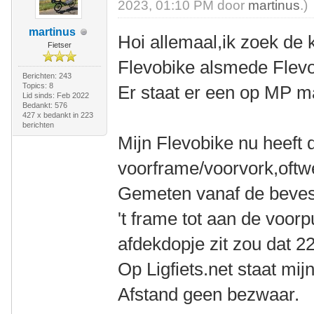
2023, 01:10 PM door
martinus
.)
martinus
Hoi allemaal,ik zoek de 
Fietser
Flevobike alsmede Flevot
Berichten: 243
Topics: 8
Er staat er een op MP m
Lid sinds: Feb 2022
Bedankt: 576
427 x bedankt in 223
berichten
Mijn Flevobike nu heeft 
voorframe/voorvork,oft
Gemeten vanaf de bevest
't frame tot aan de voorp
afdekdopje zit zou dat 
Op Ligfiets.net staat mij
Afstand geen bezwaar.