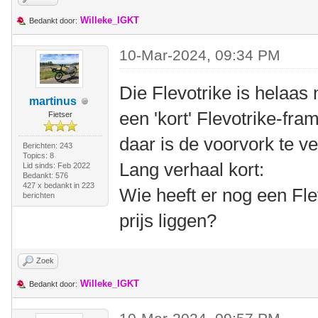
Willeke_IGKT
Bedankt door:
10-Mar-2024, 09:34 PM
Die Flevotrike is helaas
martinus
een 'kort' Flevotrike-f
Fietser
daar is de voorvork te ve
Berichten: 243
Topics: 8
Lang verhaal kort:
Lid sinds: Feb 2022
Bedankt: 576
427 x bedankt in 223
Wie heeft er nog een Fle
berichten
prijs liggen?
Zoek
Willeke_IGKT
Bedankt door: