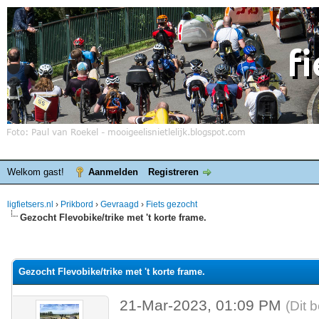
Welkom gast!
Aanmelden
Registreren
ligfietsers.nl
›
Prikbord
›
Gevraagd
›
Fiets gezocht
Gezocht Flevobike/trike met 't korte frame.
elde waardering is 0
Gezocht Flevobike/trike met 't korte frame.
21-Mar-2023, 01:09 PM
(Dit 