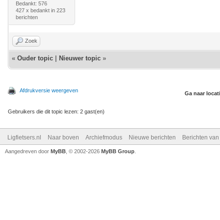
Bedankt: 576
427 x bedankt in 223
berichten
Zoek
«
Ouder topic
|
Nieuwer topic
»
Afdrukversie weergeven
Ga naar locat
Gebruikers die dit topic lezen: 2 gast(en)
Ligfietsers.nl
Naar boven
Archiefmodus
Nieuwe berichten
Berichten va
Aangedreven door
MyBB
, © 2002-2026
MyBB Group
.