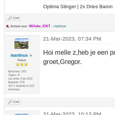
Optima Stinger |
2x Dries Baron
Zoek
Willeke_IGKT
,
martinus
Bedankt door:
21-Mar-2023, 07:34 PM
Hoi melle z,heb je een p
martinus
groet,Gregor.
Fietser
Berichten: 243
Topics: 8
Lid sinds: Feb 2022
Bedankt: 576
427 x bedankt in 223
berichten
Zoek
21-Mar-2023, 10:13 PM