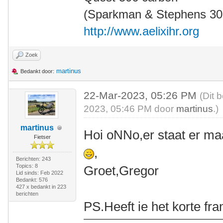
(Sparkman & Stephens 30' 
http://www.aelixihr.org
Zoek
martinus
Bedankt door:
22-Mar-2023, 05:26 PM
(Dit 
2023, 05:46 PM door
martinus
.)
martinus
Hoi oNNo,er staat er ma
Fietser
,
Berichten: 243
Topics: 8
Groet,Gregor
Lid sinds: Feb 2022
Bedankt: 576
427 x bedankt in 223
berichten
PS.Heeft ie het korte fr