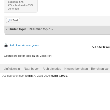
Bedankt: 576
427 x bedankt in 223
berichten
Zoek
«
Ouder topic
|
Nieuwer topic
»
Afdrukversie weergeven
Ga naar locat
Gebruikers die dit topic lezen: 2 gast(en)
Ligfietsers.nl
Naar boven
Archiefmodus
Nieuwe berichten
Berichten va
Aangedreven door
MyBB
, © 2002-2026
MyBB Group
.