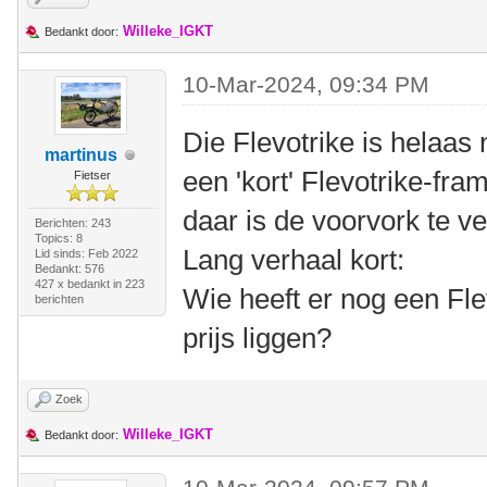
Willeke_IGKT
Bedankt door:
10-Mar-2024, 09:34 PM
Die Flevotrike is helaas
martinus
een 'kort' Flevotrike-f
Fietser
daar is de voorvork te ve
Berichten: 243
Topics: 8
Lang verhaal kort:
Lid sinds: Feb 2022
Bedankt: 576
427 x bedankt in 223
Wie heeft er nog een Fle
berichten
prijs liggen?
Zoek
Willeke_IGKT
Bedankt door: