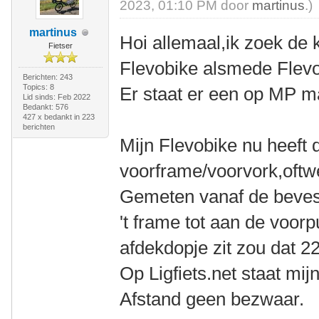
2023, 01:10 PM door
martinus
.)
martinus
Hoi allemaal,ik zoek de 
Fietser
Flevobike alsmede Flevot
Berichten: 243
Topics: 8
Er staat er een op MP m
Lid sinds: Feb 2022
Bedankt: 576
427 x bedankt in 223
berichten
Mijn Flevobike nu heeft 
voorframe/voorvork,oft
Gemeten vanaf de bevest
't frame tot aan de voorp
afdekdopje zit zou dat 
Op Ligfiets.net staat mij
Afstand geen bezwaar.