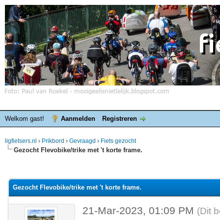
Welkom gast!
Aanmelden
Registreren
ligfietsers.nl
›
Prikbord
›
Gevraagd
›
Fiets gezocht
Gezocht Flevobike/trike met 't korte frame.
elde waardering is 0
Gezocht Flevobike/trike met 't korte frame.
21-Mar-2023, 01:09 PM
(Dit 