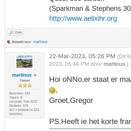
(Sparkman & Stephens 30' 
http://www.aelixihr.org
Zoek
martinus
Bedankt door:
22-Mar-2023, 05:26 PM
(Dit 
2023, 05:46 PM door
martinus
.)
martinus
Hoi oNNo,er staat er ma
Fietser
,
Berichten: 243
Topics: 8
Groet,Gregor
Lid sinds: Feb 2022
Bedankt: 576
427 x bedankt in 223
berichten
PS.Heeft ie het korte fr