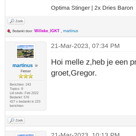
Optima Stinger |
2x Dries Baron
Zoek
Willeke_IGKT
,
martinus
Bedankt door:
21-Mar-2023, 07:34 PM
Hoi melle z,heb je een p
martinus
groet,Gregor.
Fietser
Berichten: 243
Topics: 8
Lid sinds: Feb 2022
Bedankt: 576
427 x bedankt in 223
berichten
Zoek
21-Mar-2023, 10:13 PM