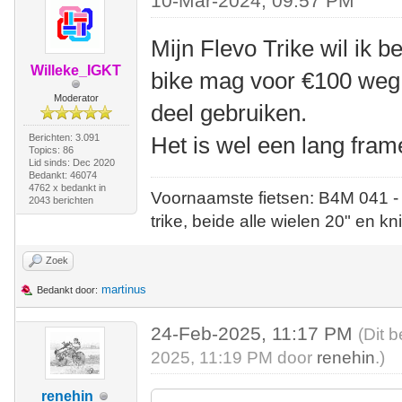
10-Mar-2024, 09:57 PM
Mijn Flevo Trike wil ik 
Willeke_IGKT
bike mag voor €100 weg,
Moderator
deel gebruiken.
Berichten: 3.091
Het is wel een lang frame
Topics: 86
Lid sinds: Dec 2020
Bedankt: 46074
4762 x bedankt in
Voornaamste fietsen: B4M 041 -
2043 berichten
trike, beide alle wielen 20" en kn
Zoek
martinus
Bedankt door:
24-Feb-2025, 11:17 PM
(Dit 
2025, 11:19 PM door
renehin
.)
renehin