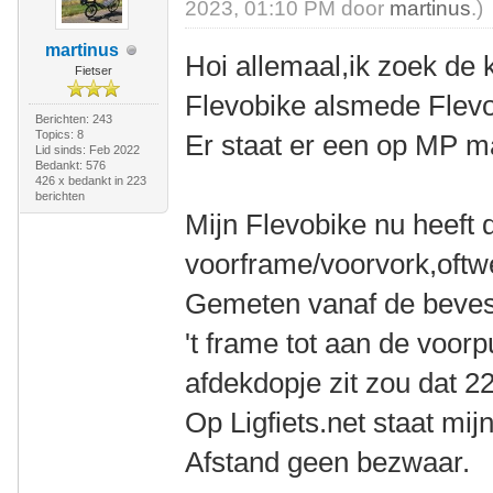
2023, 01:10 PM door
martinus
.)
martinus
Hoi allemaal,ik zoek de 
Fietser
Flevobike alsmede Flevot
Berichten: 243
Topics: 8
Er staat er een op MP m
Lid sinds: Feb 2022
Bedankt: 576
426 x bedankt in 223
berichten
Mijn Flevobike nu heeft 
voorframe/voorvork,oft
Gemeten vanaf de bevest
't frame tot aan de voorp
afdekdopje zit zou dat 
Op Ligfiets.net staat mij
Afstand geen bezwaar.