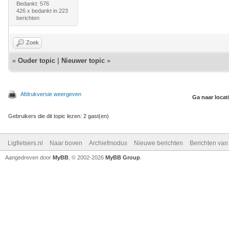
Bedankt: 576
426 x bedankt in 223
berichten
Zoek
«
Ouder topic
|
Nieuwer topic
»
Afdrukversie weergeven
Ga naar locat
Gebruikers die dit topic lezen: 2 gast(en)
Ligfietsers.nl
Naar boven
Archiefmodus
Nieuwe berichten
Berichten va
Aangedreven door
MyBB
, © 2002-2026
MyBB Group
.