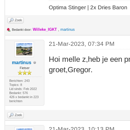
Optima Stinger |
2x Dries Baron
Zoek
Willeke_IGKT
,
martinus
Bedankt door:
21-Mar-2023, 07:34 PM
Hoi melle z,heb je een p
martinus
groet,Gregor.
Fietser
Berichten: 243
Topics: 8
Lid sinds: Feb 2022
Bedankt: 576
426 x bedankt in 223
berichten
Zoek
21-Mar-2023, 10:13 PM