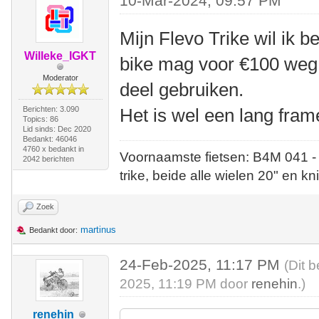
10-Mar-2024, 09:57 PM
Mijn Flevo Trike wil ik 
Willeke_IGKT
bike mag voor €100 weg,
Moderator
deel gebruiken.
Berichten: 3.090
Het is wel een lang frame
Topics: 86
Lid sinds: Dec 2020
Bedankt: 46046
4760 x bedankt in
Voornaamste fietsen: B4M 041 -
2042 berichten
trike, beide alle wielen 20" en kn
Zoek
martinus
Bedankt door:
24-Feb-2025, 11:17 PM
(Dit 
2025, 11:19 PM door
renehin
.)
renehin