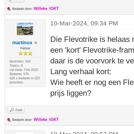
Willeke_IGKT
Bedankt door:
10-Mar-2024, 09:34 PM
Die Flevotrike is helaas
martinus
een 'kort' Flevotrike-f
Fietser
daar is de voorvork te ve
Berichten: 243
Topics: 8
Lang verhaal kort:
Lid sinds: Feb 2022
Bedankt: 576
426 x bedankt in 223
Wie heeft er nog een Fle
berichten
prijs liggen?
Zoek
Willeke_IGKT
Bedankt door: