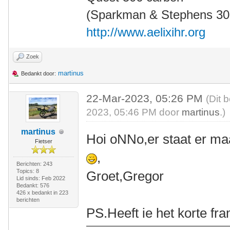
(Sparkman & Stephens 30' 
http://www.aelixihr.org
Zoek
martinus
Bedankt door:
22-Mar-2023, 05:26 PM
(Dit 
2023, 05:46 PM door
martinus
.)
martinus
Hoi oNNo,er staat er ma
Fietser
,
Berichten: 243
Topics: 8
Groet,Gregor
Lid sinds: Feb 2022
Bedankt: 576
426 x bedankt in 223
berichten
PS.Heeft ie het korte fr