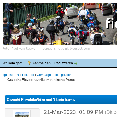
Welkom gast!
Aanmelden
Registreren
ligfietsers.nl
›
Prikbord
›
Gevraagd
›
Fiets gezocht
Gezocht Flevobike/trike met 't korte frame.
elde waardering is 0
Gezocht Flevobike/trike met 't korte frame.
21-Mar-2023, 01:09 PM
(Dit 