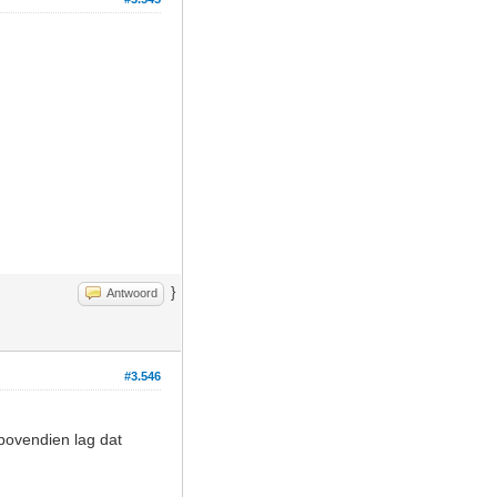
}
Antwoord
#3.546
 bovendien lag dat