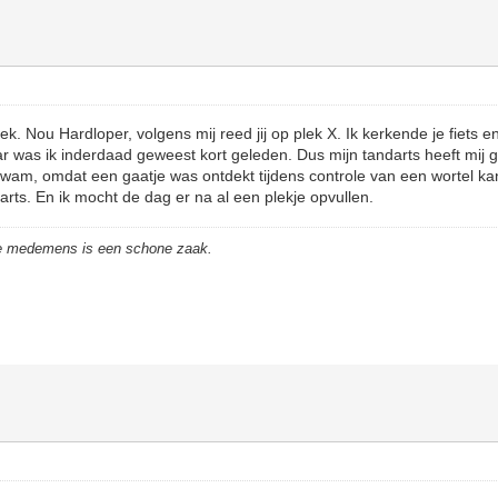
k. Nou Hardloper, volgens mij reed jij op plek X. Ik kerkende je fiets e
r was ik inderdaad geweest kort geleden. Dus mijn tandarts heeft mij ge
kwam, omdat een gaatje was ontdekt tijdens controle van een wortel kana
arts. En ik mocht de dag er na al een plekje opvullen.
de medemens is een schone zaak.