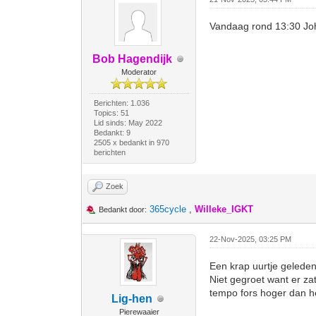
Vandaag rond 13:30 Joha
Bob Hagendijk
Moderator
Berichten: 1.036
Topics: 51
Lid sinds: May 2022
Bedankt: 9
2505 x bedankt in 970
berichten
Zoek
365cycle
,
Willeke_IGKT
Bedankt door:
22-Nov-2025, 03:25 PM
Een krap uurtje geleden
Niet gegroet want er za
tempo fors hoger dan he
Lig-hen
Pierewaaier