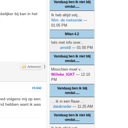
Vandaag ben ik niet blij
omdat.....
lijker bij kan in het
Ik heb altijd setj...
Wim -de roetsende
—
01:05 PM
Milan 4.2
Iets met info over...
arnoldl
— 01:00 PM
Vandaag ben ik niet blij
omdat.....
}
Antwoord
Misschien moet v...
Willeke_IGKT
— 12:10
PM
#3.542
Vandaag ben ik blij
omdat.....
eed volgens mij op een
... ik in een flauw ...
kend hebben want ik was
datakneder
— 11:25 AM
Vandaag ben ik niet blij
omdat.....