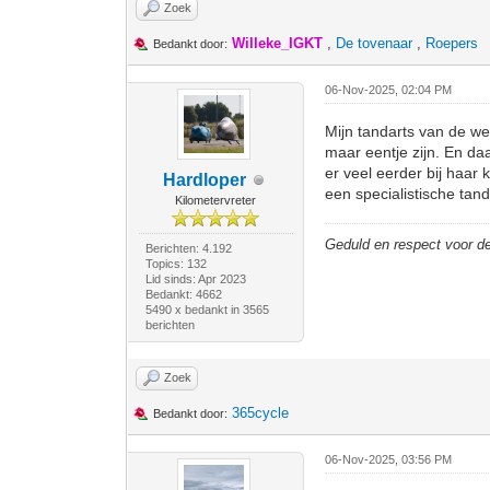
Zoek
Willeke_IGKT
,
De tovenaar
,
Roepers
Bedankt door:
06-Nov-2025, 02:04 PM
Mijn tandarts van de wee
maar eentje zijn. En daa
er veel eerder bij haar 
Hardloper
een specialistische tand
Kilometervreter
Geduld en respect voor 
Berichten: 4.192
Topics: 132
Lid sinds: Apr 2023
Bedankt: 4662
5490 x bedankt in 3565
berichten
Zoek
365cycle
Bedankt door:
06-Nov-2025, 03:56 PM