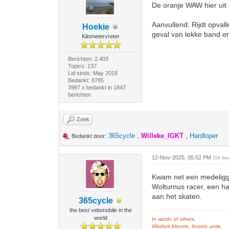
De oranje WAW hier uit 
Aanvullend: Rijdt opval
Hoekie
geval van lekke band 
Kilometervreter
Berichten: 2.403
Topics: 137
Lid sinds: May 2018
Bedankt: 8785
3987 x bedankt in 1847
berichten
Zoek
365cycle
,
Willeke_IGKT
,
Hardloper
Bedankt door:
12-Nov-2025, 05:52 PM
(Dit b
Kwam net een medeligge
Wolturnus racer, een ha
aan het skaten.
365cycle
the best velomobile in the
world
In words of others,
Wisdom blooms, forums unite,