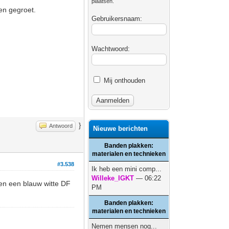
plaatsen.
en gegroet.
Gebruikersnaam:
Wachtwoord:
Mij onthouden
}
Antwoord
Nieuwe berichten
Banden plakken:
materialen en technieken
#3.538
Ik heb een mini comp...
Willeke_IGKT
— 06:22
en een blauw witte DF
PM
Banden plakken:
materialen en technieken
Nemen mensen nog...