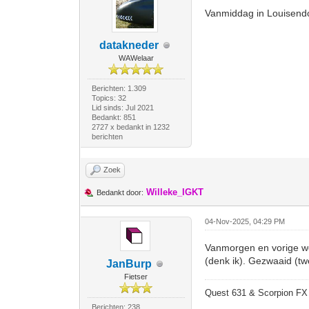
Vanmiddag in Louisendo
datakneder
WAWelaar
Berichten: 1.309
Topics: 32
Lid sinds: Jul 2021
Bedankt: 851
2727 x bedankt in 1232
berichten
Zoek
Willeke_IGKT
Bedankt door:
04-Nov-2025, 04:29 PM
Vanmorgen en vorige we
(denk ik). Gezwaaid (tw
JanBurp
Fietser
Quest 631 & Scorpion FX 20
Berichten: 238