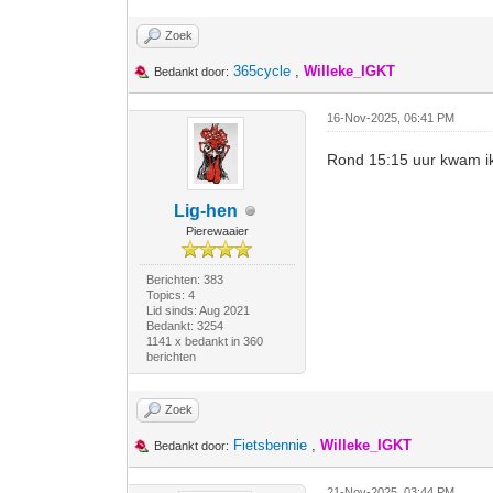
Zoek
365cycle
,
Willeke_IGKT
Bedankt door:
16-Nov-2025, 06:41 PM
Rond 15:15 uur kwam ik 
Lig-hen
Pierewaaier
Berichten: 383
Topics: 4
Lid sinds: Aug 2021
Bedankt: 3254
1141 x bedankt in 360
berichten
Zoek
Fietsbennie
,
Willeke_IGKT
Bedankt door:
21-Nov-2025, 03:44 PM