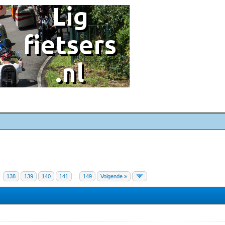
138
139
140
141
...
149
Volgende »