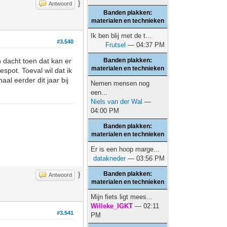
}
Antwoord
Banden plakken:
materialen en technieken
Ik ben blij met de t...
#3.540
Frutsel
— 04:37 PM
n dacht toen dat kan er
Banden plakken:
materialen en technieken
spot. Toeval wil dat ik
al eerder dit jaar bij
Nemen mensen nog
een...
Niels van der Wal
—
04:00 PM
Banden plakken:
materialen en technieken
Er is een hoop marge...
datakneder
— 03:56 PM
Banden plakken:
}
Antwoord
materialen en technieken
Mijn fiets ligt mees...
Willeke_IGKT
— 02:11
#3.541
PM