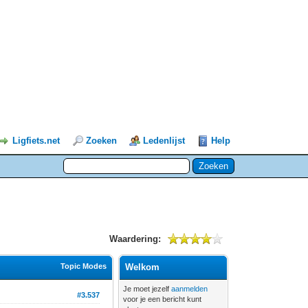
Ligfiets.net
Zoeken
Ledenlijst
Help
Waardering:
Topic Modes
Welkom
Je moet jezelf
aanmelden
#3.537
voor je een bericht kunt