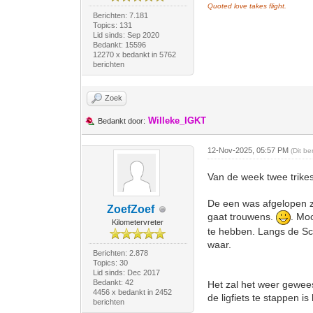
Quoted love takes flight.
Berichten: 7.181
Topics: 131
Lid sinds: Sep 2020
Bedankt: 15596
12270 x bedankt in 5762
berichten
Zoek
Willeke_IGKT
Bedankt door:
12-Nov-2025, 05:57 PM
(Dit b
Van de week twee trik
De een was afgelopen zo
ZoefZoef
gaat trouwens.
. Mo
Kilometervreter
te hebben. Langs de Sc
waar.
Berichten: 2.878
Topics: 30
Lid sinds: Dec 2017
Bedankt: 42
Het zal het weer gewees
4456 x bedankt in 2452
de ligfiets te stappen i
berichten