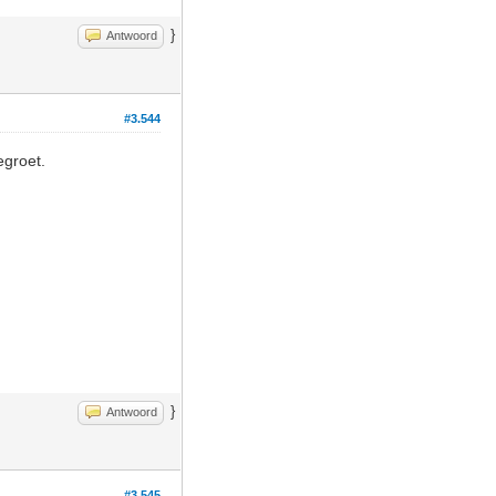
}
Antwoord
#3.544
egroet.
}
Antwoord
#3.545