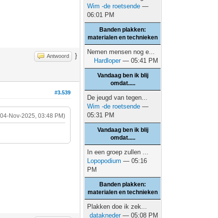
Wim -de roetsende
—
06:01 PM
Banden plakken:
materialen en technieken
Nemen mensen nog e...
}
Antwoord
Hardloper
— 05:41 PM
Vandaag ben ik blij
omdat.....
#3.539
De jeugd van tegen...
Wim -de roetsende
—
05:31 PM
(04-Nov-2025, 03:48 PM)
Vandaag ben ik blij
omdat.....
In een groep zullen ...
Lopopodium
— 05:16
PM
Banden plakken:
materialen en technieken
Plakken doe ik zek...
datakneder
— 05:08 PM