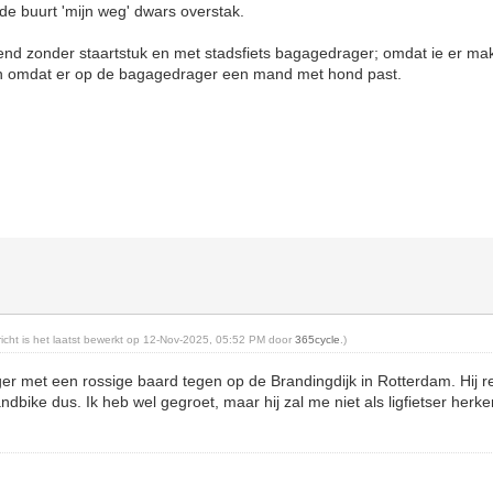
de buurt 'mijn weg' dwars overstak.
lend zonder staartstuk en met stadsfiets bagagedrager; omdat ie er makke
en omdat er op de bagagedrager een mand met hond past.
ericht is het laatst bewerkt op 12-Nov-2025, 05:52 PM door
365cycle
.)
r met een rossige baard tegen op de Brandingdijk in Rotterdam. Hij r
ndbike dus. Ik heb wel gegroet, maar hij zal me niet als ligfietser her