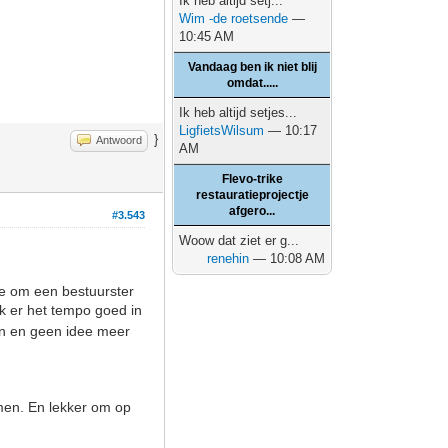
Ik heb altijd setj...
Wim -de roetsende
—
10:45 AM
Vandaag ben ik niet blij
omdat.....
Ik heb altijd setjes...
LigfietsWilsum
— 10:17
}
Antwoord
AM
Flevo-trike
restauratieprojectje
afgero...
#3.543
Woow dat ziet er g...
renehin
— 10:08 AM
je om een bestuurster
k er het tempo goed in
en en geen idee meer
omen. En lekker om op