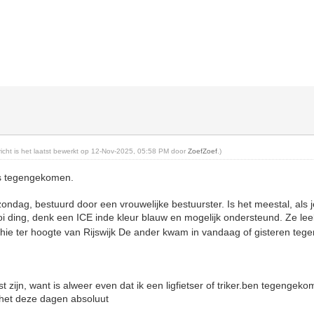
ericht is het laatst bewerkt op 12-Nov-2025, 05:58 PM door
ZoefZoef
.)
es tegengekomen.
ndag, bestuurd door een vrouwelijke bestuurster. Is het meestal, als 
oi ding, denk een ICE inde kleur blauw en mogelijk ondersteund. Ze lee
hie ter hoogte van Rijswijk De ander kwam in vandaag of gisteren teg
t zijn, want is alweer even dat ik een ligfietser of triker.ben tegengek
s het deze dagen absoluut