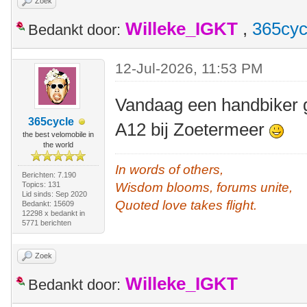
Zoek
Willeke_IGKT
,
365cyc
Bedankt door:
12-Jul-2026, 11:53 PM
Vandaag een handbiker g
365cycle
A12 bij Zoetermeer
the best velomobile in
the world
In words of others,
Berichten: 7.190
Topics: 131
Wisdom blooms, forums unite,
Lid sinds: Sep 2020
Quoted love takes flight.
Bedankt: 15609
12298 x bedankt in
5771 berichten
Zoek
Willeke_IGKT
Bedankt door: