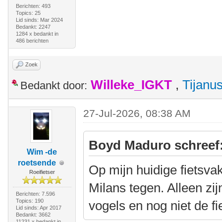
Berichten: 493
Topics: 25
Lid sinds: Mar 2024
Bedankt: 2247
1284 x bedankt in
486 berichten
Zoek
Willeke_IGKT
,
Tijanu
Bedankt door:
27-Jul-2026, 08:38 AM
Boyd Maduro schreef
Wim -de
roetsende
Op mijn huidige fietsvak
Roeifietser
Milans tegen. Alleen zij
Berichten: 7.596
Topics: 190
vogels en nog niet de f
Lid sinds: Apr 2017
Bedankt: 3662
11231 x bedankt in