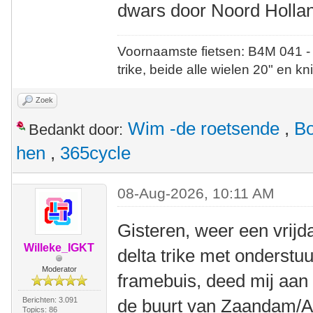
dwars door Noord Holland
Voornaamste fietsen: B4M 041 -
trike, beide alle wielen 20" en kn
Zoek
Wim -de roetsende
,
B
Bedankt door:
hen
,
365cycle
08-Aug-2026, 10:11 AM
Gisteren, weer een vrij
Willeke_IGKT
delta trike met onderstu
Moderator
framebuis, deed mij aan
Berichten: 3.091
de buurt van Zaandam/As
Topics: 86