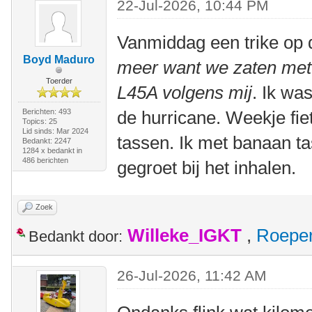
22-Jul-2026, 10:44 PM
Vanmiddag een trike op
Boyd Maduro
meer want we zaten met 
Toerder
L45A volgens mij
. Ik wa
Berichten: 493
de hurricane. Weekje fie
Topics: 25
Lid sinds: Mar 2024
tassen. Ik met banaan t
Bedankt: 2247
1284 x bedankt in
486 berichten
gegroet bij het inhalen.
Zoek
Willeke_IGKT
,
Roepe
Bedankt door:
26-Jul-2026, 11:42 AM