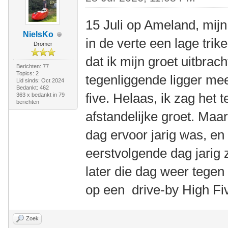
15 Juli op Ameland, mijn 
NielsKo
in de verte een lage tr
Dromer
dat ik mijn groet uitbrac
Berichten: 77
Topics: 2
tegenliggende ligger mee
Lid sinds: Oct 2024
Bedankt: 462
five. Helaas, ik zag het t
363 x bedankt in 79
berichten
afstandelijke groet. Maar
dag ervoor jarig was, en
eerstvolgende dag jarig z
later die dag weer tegen
op een drive-by High F
Zoek