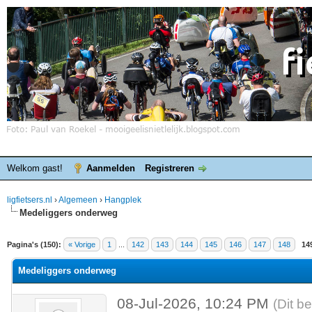
Welkom gast!
Aanmelden
Registreren
ligfietsers.nl
›
Algemeen
›
Hangplek
Medeliggers onderweg
elde waardering is 3.86
Pagina's (150):
« Vorige
1
...
142
143
144
145
146
147
148
14
Medeliggers onderweg
08-Jul-2026, 10:24 PM
(Dit b