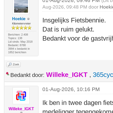
01-Aug-2026, 09:46 PM
(Dit 
Aug-2026, 09:48 PM door
Hoeki
Insgelijks Fietsbennie.
Hoekie
Kilometervreter
Dat is ruim gelukt.
Berichten: 2.408
Bedankt voor de gastvrij
Topics: 138
Lid sinds: May 2018
Bedankt: 8788
3994 x bedankt in
1852 berichten
Zoek
Willeke_IGKT
,
365cyc
Bedankt door:
01-Aug-2026, 10:16 PM
Ik ben in twee dagen fie
Willeke_IGKT
medeligger tegengekome