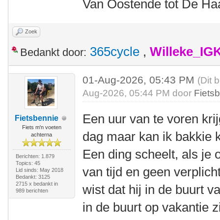
Van Oostende tot De Ha
Zoek
365cycle
,
Willeke_IG
Bedankt door:
01-Aug-2026, 05:43 PM
(Dit 
Aug-2026, 05:44 PM door
Fiets
Een uur van te voren krij
Fietsbennie
Fiets m'n voeten
dag maar kan ik bakkie
achterna
Een ding scheelt, als je 
Berichten: 1.879
Topics: 45
van tijd en geen verplic
Lid sinds: May 2018
Bedankt: 3125
2715 x bedankt in
wist dat hij in de buurt
989 berichten
in de buurt op vakantie 