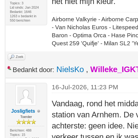
het niet mijn kleur.
Topics: 3
Lid sinds: Jan 2024
Bedankt: 1646
1263 x bedankt in
Airborne Valkyrie - Airborne Car
550 berichten
- Van Nicholas Euros - Litespee
Baron - Optima Orca - Hase Pin
Quest 259 'Quifje' - Milan SL2 '
Zoek
NielsKo
,
Willeke_IGK
Bedankt door:
16-Jul-2026, 11:23 PM
Vandaag, rond het middag
Josligfiets
station van Arnhem. De 
Toerder
achterste: geen idee. Ni
Berichten: 488
verkeer tussen en ik was
Topics: 15