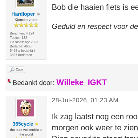
Bob die haaien fiets is 
Hardloper
Kilometervreter
Geduld en respect voor d
Berichten: 4.194
Topics: 132
Lid sinds: Apr 2023
Bedankt: 4666
5493 x bedankt in
3567 berichten
Zoek
Willeke_IGKT
Bedankt door:
28-Jul-2026, 01:23 AM
Ik zag laatst nog een roo
365cycle
morgen ook weer te zien
the best velomobile in
the world