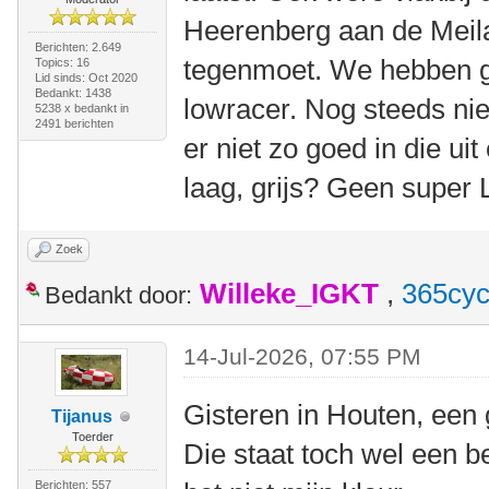
Heerenberg aan de Meil
Berichten: 2.649
tegenmoet. We hebben g
Topics: 16
Lid sinds: Oct 2020
Bedankt: 1438
lowracer. Nog steeds niet
5238 x bedankt in
2491 berichten
er niet zo goed in die ui
laag, grijs? Geen super
Zoek
Willeke_IGKT
,
365cyc
Bedankt door:
14-Jul-2026, 07:55 PM
Gisteren in Houten, een
Tijanus
Toerder
Die staat toch wel een be
Berichten: 557