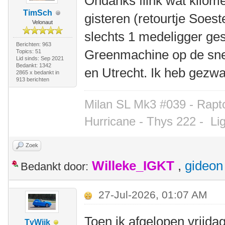
Ondanks flink wat kilome
TimSch
gisteren (retourtje Soest
Velonaut
slechts 1 medeligger ge
Berichten: 963
Greenmachine op de snel
Topics: 51
Lid sinds: Sep 2021
Bedankt: 1342
en Utrecht. Ik heb gez
2865 x bedankt in
913 berichten
Milan SL Mk3 #039 - Rapto
Hurricane - Thys 222 -
Li
Zoek
Willeke_IGKT
,
gideon
Bedankt door:
27-Jul-2026, 01:07 AM
Toen ik afgelopen vrijda
TvWijk