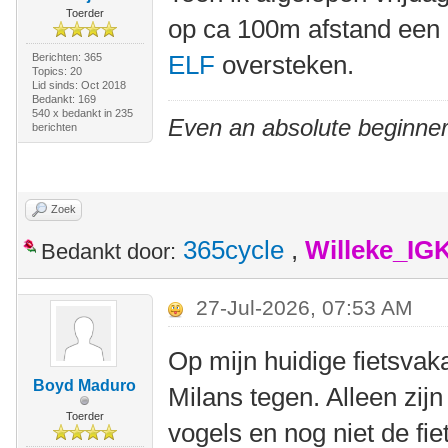
Toerder
op ca 100m afstand een
ELF
oversteken.
Berichten: 365
Topics: 20
Lid sinds: Oct 2018
Bedankt: 169
540 x bedankt in 235
Even an absolute beginner
berichten
Zoek
365cycle
,
Willeke_IG
Bedankt door:
27-Jul-2026, 07:53 AM
Op mijn huidige fietsvaka
Boyd Maduro
Milans tegen. Alleen zijn
Toerder
vogels en nog niet de fi