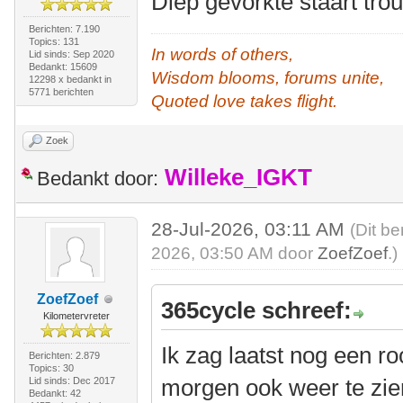
Diep gevorkte staart tro
Berichten: 7.190
Topics: 131
In words of others,
Lid sinds: Sep 2020
Bedankt: 15609
Wisdom blooms, forums unite,
12298 x bedankt in
5771 berichten
Quoted love takes flight.
Zoek
Willeke_IGKT
Bedankt door:
28-Jul-2026, 03:11 AM
(Dit be
2026, 03:50 AM door
ZoefZoef
.)
ZoefZoef
365cycle schreef:
Kilometervreter
Ik zag laatst nog een ro
Berichten: 2.879
Topics: 30
morgen ook weer te zie
Lid sinds: Dec 2017
Bedankt: 42