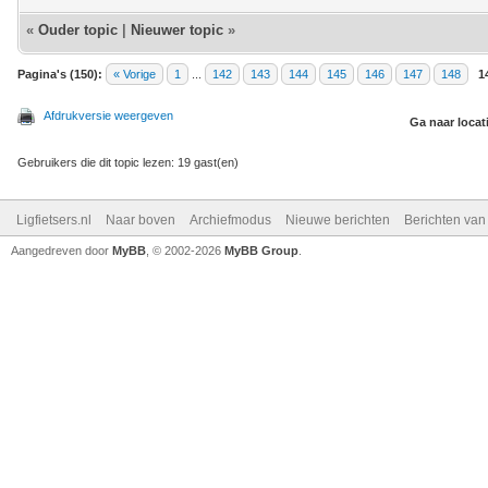
«
Ouder topic
|
Nieuwer topic
»
Pagina's (150):
« Vorige
1
...
142
143
144
145
146
147
148
1
Afdrukversie weergeven
Ga naar locat
Gebruikers die dit topic lezen: 19 gast(en)
Ligfietsers.nl
Naar boven
Archiefmodus
Nieuwe berichten
Berichten va
Aangedreven door
MyBB
, © 2002-2026
MyBB Group
.