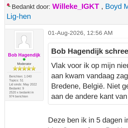
Willeke_IGKT
,
Boyd 
Bedankt door:
Lig-hen
01-Aug-2026, 12:56 AM
Bob Hagendijk schree
Bob Hagendijk
Vlak voor ik op mijn n
Moderator
aan kwam vandaag zag
Berichten: 1.040
Topics: 51
Bredene, België. Niet g
Lid sinds: May 2022
Bedankt: 9
2520 x bedankt in
aan de andere kant van
974 berichten
Deze ben ik in 5 dagen 