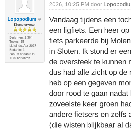
2026, 10:25 PM door
Lopopodi
Vandaag tijdens een toch
Lopopodium
Kilometervreter
een ligfiets. Een heer o
Berichten: 2.364
fiets parkeerde bij Mole
Topics: 35
Lid sinds: Apr 2017
in Sloten. Ik stond er e
Bedankt: 1
2089 x bedankt in
1170 berichten
de oversteek te kunnen 
dus had alle zicht op de
heb op een gegeven mo
door rood te gaan nadat 
zoveelste keer groen had
andere fietsers en zelfs 
(die wisten blijkbaar al 