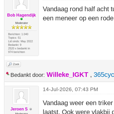
Vandaag rond half acht t
Bob Hagendijk
een meneer op een rode d
Moderator
Berichten: 1.040
Topics: 51
Lid sinds: May 2022
Bedankt: 9
2520 x bedankt in
974 berichten
Zoek
Willeke_IGKT
,
365cyc
Bedankt door:
14-Jul-2026, 07:43 PM
Vandaag weer een triker 
Jeroen S
laatst. Ook were vlakbij
Moderator