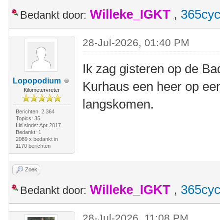
Willeke_IGKT
,
365cyc
Bedankt door:
28-Jul-2026, 01:40 PM
Ik zag gisteren op de Bad
Lopopodium
Kurhaus een heer op een
Kilometervreter
langskomen.
Berichten: 2.364
Topics: 35
Lid sinds: Apr 2017
Bedankt: 1
2089 x bedankt in
1170 berichten
Zoek
Willeke_IGKT
,
365cyc
Bedankt door:
28-Jul-2026, 11:08 PM