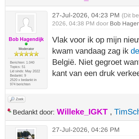
27-Jul-2026, 04:23 PM
(Dit b
2026, 04:38 PM door
Bob Hagen
Vlak voor ik op mijn ni
Bob Hagendijk
kwam vandaag zag ik
d
Moderator
België. Niet gegroet wan
Berichten: 1.040
Topics: 51
kant van een druk verkee
Lid sinds: May 2022
Bedankt: 9
2520 x bedankt in
974 berichten
Zoek
Willeke_IGKT
,
TimSc
Bedankt door:
27-Jul-2026, 04:26 PM