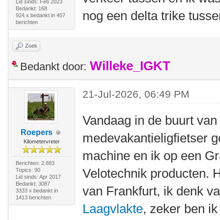
Lid sinds: Feb 2023
Bedankt: 168
nog een delta trike tuss
924 x bedankt in 457
berichten
Zoek
Willeke_IGKT
Bedankt door:
21-Jul-2026, 06:49 PM
Vandaag in de buurt va
Roepers
medevakantieligfietser 
Kilometervreter
machine en ik op een G
Berichten: 2.883
Velotechnik producten. 
Topics: 90
Lid sinds: Apr 2017
Bedankt: 3087
van Frankfurt, ik denk v
3333 x bedankt in
1413 berichten
Laagvlakte
, zeker ben i