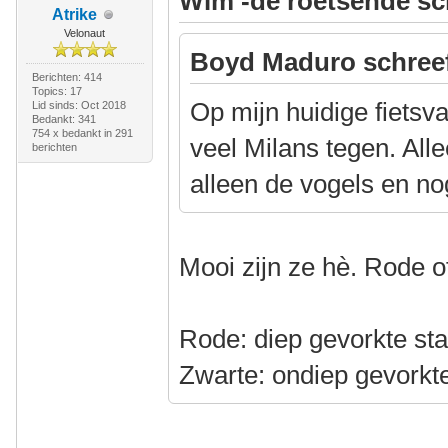
Wim -de roetsende sc
Atrike
Velonaut
Boyd Maduro schree
Berichten: 414
Topics: 17
Op mijn huidige fietsva
Lid sinds: Oct 2018
Bedankt: 341
754 x bedankt in 291
veel Milans tegen. Alle
berichten
alleen de vogels en no
Mooi zijn ze hè. Rode o
Rode: diep gevorkte sta
Zwarte: ondiep gevorkte