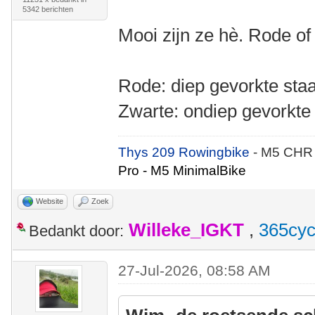
5342 berichten
Mooi zijn ze hè. Rode of
Rode: diep gevorkte staa
Zwarte: ondiep gevorkte 
Thys 209 Rowingbike
- M5 CHR
Pro - M5 MinimalBike
Website
Zoek
Willeke_IGKT
,
365cyc
Bedankt door:
27-Jul-2026, 08:58 AM