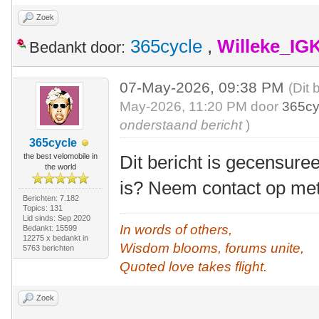
Zoek
365cycle
,
Willeke_IG
Bedankt door:
07-May-2026, 09:38 PM
(Dit 
May-2026, 11:20 PM door
365cy
onderstaand bericht
)
365cycle
the best velomobile in
Dit bericht is gecensuree
the world
is? Neem contact op me
Berichten: 7.182
Topics: 131
Lid sinds: Sep 2020
In words of others,
Bedankt: 15599
12275 x bedankt in
Wisdom blooms, forums unite,
5763 berichten
Quoted love takes flight.
Zoek