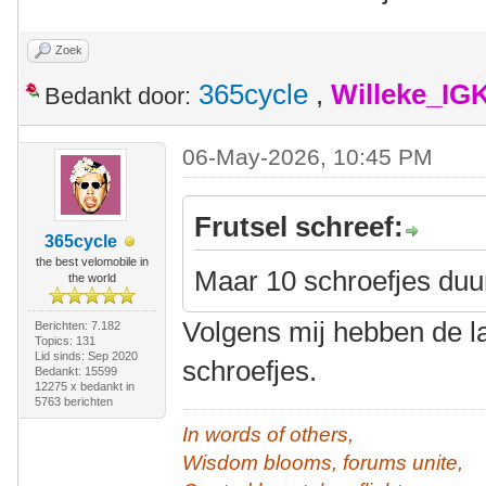
Zoek
365cycle
,
Willeke_IG
Bedankt door:
06-May-2026, 10:45 PM
Frutsel schreef:
365cycle
the best velomobile in
Maar 10 schroefjes duur
the world
Volgens mij hebben de l
Berichten: 7.182
Topics: 131
Lid sinds: Sep 2020
schroefjes.
Bedankt: 15599
12275 x bedankt in
5763 berichten
In words of others,
Wisdom blooms, forums unite,