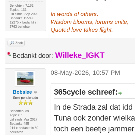
Berichten: 7.182
Topics: 131
In words of others,
Lid sinds: Sep 2020
Bedankt: 15599
Wisdom blooms, forums unite,
12275 x bedankt in
5763 berichten
Quoted love takes flight.
Zoek
Willeke_IGKT
Bedankt door:
08-May-2026, 10:57 PM
365cycle schreef:
Bobslee
Semi pensionado
In de Strada zal dat id
Berichten: 89
Topics: 1
Tuna ook zonder wielkap
Lid sinds: Apr 2017
Bedankt: 485
toch een beetje jamme
214 x bedankt in 89
berichten