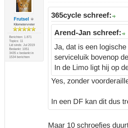
365cycle schreef:
Frutsel
Kilometervreter
Arend-Jan schreef:
Berichten: 1.871
Topics: 11
Ja, dat is een logische
Lid sinds: Jul 2019
Bedankt: 1051
3435 x bedankt in
serviceluik bovenop 
1534 berichten
In de Limo ligt hij op d
Yes, zonder voorderaill
In een DF kan dit dus t
Maar 10 schroefjes duurt