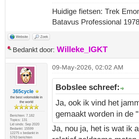
Huidige fietsen: Trek Emon
Batavus Professional 1978
Website
Zoek
Willeke_IGKT
Bedankt door:
09-May-2026, 02:02 AM
Bobslee schreef:
365cycle
the best velomobile in
Ja, ook ik vind het jam
the world
gemaakt worden in de 
Berichten: 7.182
Topics: 131
Lid sinds: Sep 2020
Ja, nou ja, het is wat ik 
Bedankt: 15599
12275 x bedankt in
5763 berichten