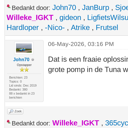
John70
,
JanBurp
,
Sjo
Bedankt door:
Willeke_IGKT
,
gideon
,
LigfietsWil
Hardloper
,
-Nico-
,
Atrike
,
Frutsel
06-May-2026, 03:16 PM
Dat is een fraaie oploss
John70
Opstapper
grote pomp in de Tuna 
Berichten: 23
Topics: 0
Lid sinds: Dec 2019
Bedankt: 380
88 x bedankt in 23
berichten
Zoek
Willeke_IGKT
,
365cyc
Bedankt door: