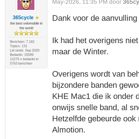
May-2026, 11:35 PM door
365cy
Dank voor de aanvulling
365cycle
the best velomobile in
the world
Ik had het overigens nie
Berichten: 7.182
Topics: 131
maar de Winter.
Lid sinds: Sep 2020
Bedankt: 15599
12275 x bedankt in
5763 berichten
Overigens wordt van beho
bijzondere banden gewo
KHE Mac1 die ik onder d
onwijs snelle band, al sn
Hetzelfde gebeurde ook 
Almotion.