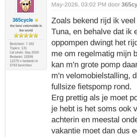
May-2026, 03:02 PM door
365cy
Zoals bekend rijd ik ve
365cycle
the best velomobile in
Tuna, en behalve dat ik 
the world
oppompen dwingt het rij
Berichten: 7.182
Topics: 131
me om regelmatig mijn b
Lid sinds: Sep 2020
Bedankt: 15599
12275 x bedankt in
kan m'n grote pomp daar
5763 berichten
m'n velomobielstalling, d
fullsize fietspomp rond.
Erg prettig als je moet 
je hebt is het soms ook v
achterin en meestal ond
vakantie moet dan dus ee