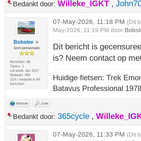
Willeke_IGKT
,
John7
Bedankt door:
07-May-2026, 11:18 PM
(Dit 
May-2026, 11:19 PM door
Bobsl
Bobslee
Dit bericht is gecensuree
Semi pensionado
is? Neem contact op me
Berichten: 89
Topics: 1
Lid sinds: Apr 2017
Bedankt: 485
Huidige fietsen: Trek Emon
214 x bedankt in 89
berichten
Batavus Professional 1978
Website
Zoek
365cycle
,
Willeke_IG
Bedankt door:
07-May-2026, 11:33 PM
(Dit 