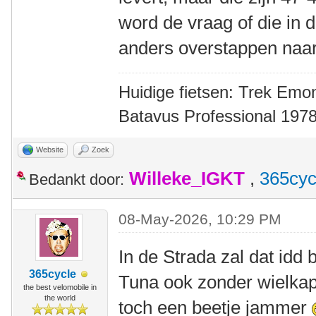
word de vraag of die in 
anders overstappen naar
Huidige fietsen: Trek Emon
Batavus Professional 1978
Website
Zoek
Willeke_IGKT
,
365cyc
Bedankt door:
08-May-2026, 10:29 PM
In de Strada zal dat idd
365cycle
Tuna ook zonder wielkap
the best velomobile in
the world
toch een beetje jammer