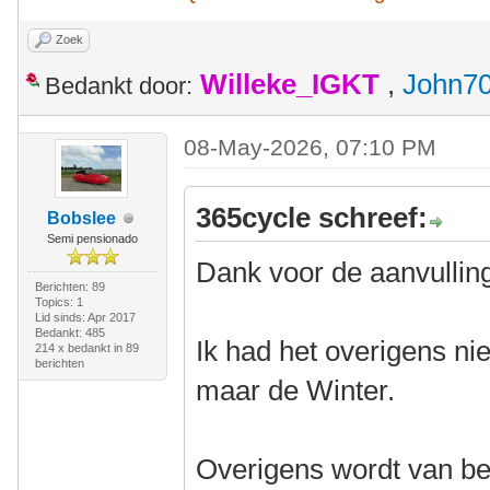
Zoek
Willeke_IGKT
,
John7
Bedankt door:
08-May-2026, 07:10 PM
365cycle schreef:
Bobslee
Semi pensionado
Dank voor de aanvullin
Berichten: 89
Topics: 1
Lid sinds: Apr 2017
Bedankt: 485
Ik had het overigens ni
214 x bedankt in 89
berichten
maar de Winter.
Overigens wordt van beh