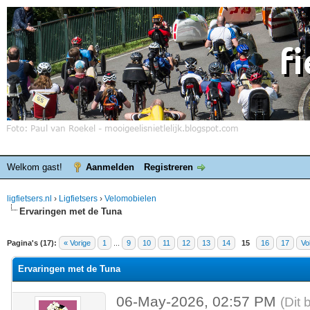
Welkom gast!
Aanmelden
Registreren
ligfietsers.nl
›
Ligfietsers
›
Velomobielen
Ervaringen met de Tuna
elde waardering is 5
Pagina's (17):
« Vorige
1
...
9
10
11
12
13
14
15
16
17
Vo
Ervaringen met de Tuna
06-May-2026, 02:57 PM
(Dit 