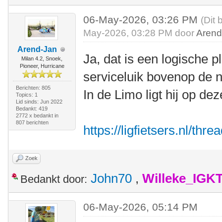
06-May-2026, 03:26 PM
(Dit 
May-2026, 03:28 PM door
Arend
Arend-Jan
Ja, dat is een logische p
Milan 4.2, Snoek,
Pioneer, Hurricane
serviceluik bovenop de
Berichten: 805
In de Limo ligt hij op dez
Topics: 1
Lid sinds: Jun 2022
Bedankt: 419
2772 x bedankt in
807 berichten
https://ligfietsers.nl/thr
Zoek
John70
,
Willeke_IGK
Bedankt door:
06-May-2026, 05:14 PM