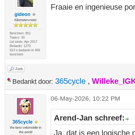
Fraaie en ingenieuse 
gideon
Kilometervreter
Berichten: 851
Topics: 30
Lid sinds: Apr 2017
Bedankt: 1270
913 x bedankt in 456
berichten
Zoek
365cycle
,
Willeke_IG
Bedankt door:
06-May-2026, 10:22 PM
Arend-Jan schreef:
365cycle
the best velomobile in
Ja, dat is een logische 
the world