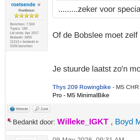
roetsende
.........zeker voor specia
Roeifietser
Berichten: 7.593
Topics: 190
Of de Bobslee moet zel
Lid sinds: Apr 2017
Bedankt: 3655
11213 x bedankt in
5339 berichten
Je stuurde laatst zo'n m
Thys 209 Rowingbike
- M5 CHR
Pro - M5 MinimalBike
Website
Zoek
Willeke_IGKT
,
Boyd 
Bedankt door:
09-May-2026, 09:31 AM