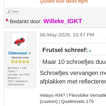
Quoted love takes flight.
Zoek
Willeke_IGKT
Bedankt door:
06-May-2026, 10:47 PM
Frutsel schreef:
Gideonaut
Kilometervreter
Maar 10 schroefjes duur
Berichten: 1.140
Schroefjes vervangen me
Topics: 7
Lid sinds: Jun 2023
Bedankt: 2
afplakken met reflectere
2207 x bedankt in
1109 berichten
Velayo #
0
4?
| Flevobike Versati
(custom) | Quattrovelo 175