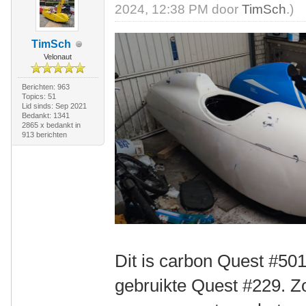
2024, 12:38 PM door
TimSch
.)
TimSch
Velonaut
Berichten: 963
Topics: 51
Lid sinds: Sep 2021
Bedankt: 1341
2865 x bedankt in
913 berichten
Dit is carbon Quest #501
gebruikte Quest #229. Z