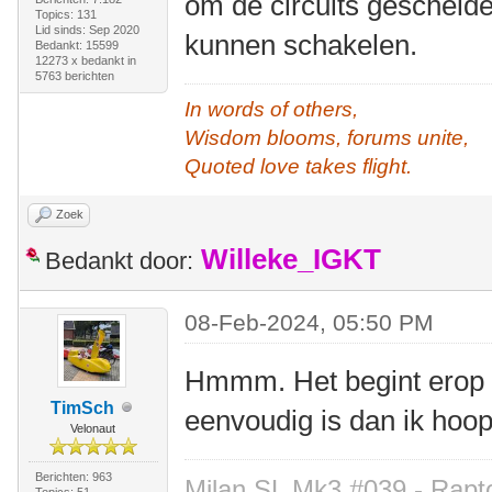
om de circuits gescheid
Topics: 131
Lid sinds: Sep 2020
kunnen schakelen.
Bedankt: 15599
12273 x bedankt in
5763 berichten
In words of others,
Wisdom blooms, forums unite,
Quoted love takes flight.
Zoek
Willeke_IGKT
Bedankt door:
08-Feb-2024, 05:50 PM
Hmmm. Het begint erop t
TimSch
eenvoudig is dan ik ho
Velonaut
Berichten: 963
Milan SL Mk3 #039 - Rapto
Topics: 51