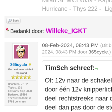
Milan SL Mk3 #039 - Rapto
Hurricane - Thys 222 -
Li
Zoek
Willeke_IGKT
Bedankt door:
08-Feb-2024, 08:43 PM
(Dit 
2024, 08:43 PM door
365cycle
.)
365cycle
TimSch schreef:
the best velomobile in
the world
Of: 12v naar de schakel
Berichten: 7.182
door één 12v knipperlic
Topics: 131
Lid sinds: Sep 2020
Bedankt: 15599
deel rechtstreeks naar 
12273 x bedankt in
5763 berichten
deel dan pas door de st