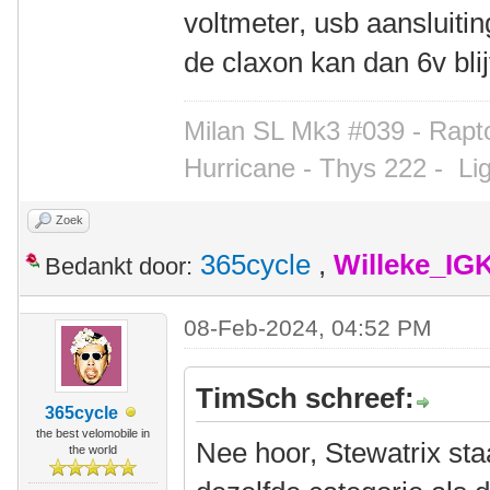
voltmeter, usb aansluitin
de claxon kan dan 6v bl
Milan SL Mk3 #039 - Rapto
Hurricane - Thys 222 -
Li
Zoek
365cycle
,
Willeke_IG
Bedankt door:
08-Feb-2024, 04:52 PM
TimSch schreef:
365cycle
the best velomobile in
Nee hoor, Stewatrix sta
the world