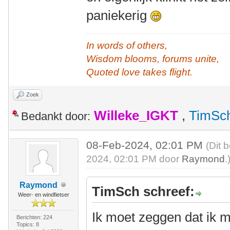
paniekerig
In words of others,
Wisdom blooms, forums unite,
Quoted love takes flight.
Zoek
Willeke_IGKT
,
TimSc
Bedankt door:
08-Feb-2024, 02:01 PM
(Dit 
2024, 02:01 PM door
Raymond
.
Raymond
TimSch schreef:
Weer- en windfietser
Ik moet zeggen dat ik 
Berichten: 224
Topics: 8