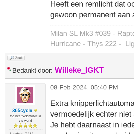
Heeft een remlicht dat o
gewoon permanent aan a
Milan SL Mk3 #039 - Rapto
Hurricane - Thys 222 -
Li
Zoek
Willeke_IGKT
Bedankt door:
08-Feb-2024, 05:40 PM
Extra knipperlichtautoma
365cycle
vermoedelijk echter niet
the best velomobile in
the world
Je hebt daarnaast in ied
Berichten: 7.182