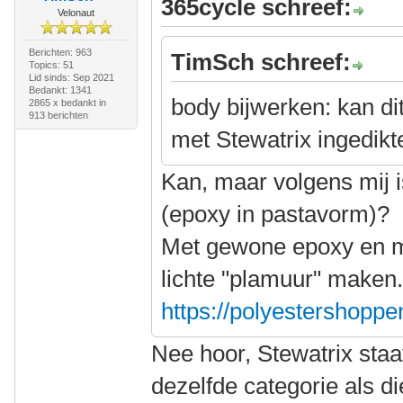
365cycle schreef:
Velonaut
Berichten: 963
TimSch schreef:
Topics: 51
Lid sinds: Sep 2021
Bedankt: 1341
body bijwerken: kan d
2865 x bedankt in
913 berichten
met Stewatrix ingedik
Kan, maar volgens mij is
(epoxy in pastavorm)?
Met gewone epoxy en mi
lichte "plamuur" maken
https://polyestershoppen
Nee hoor, Stewatrix staa
dezelfde categorie als d