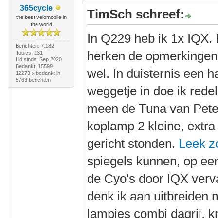
365cycle
TimSch schreef:
the best velomobile in
the world
In Q229 heb ik 1x IQX. 
Berichten: 7.182
herken de opmerkingen 
Topics: 131
Lid sinds: Sep 2020
Bedankt: 15599
wel. In duisternis een 
12273 x bedankt in
5763 berichten
weggetje in doe ik redeli
meen de Tuna van Peter
koplamp 2 kleine, extra
gericht stonden.
Leek z
spiegels kunnen, op ee
de Cyo's door IQX verv
denk ik aan uitbreiden
lampjes combi dagrij, k