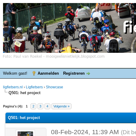
Welkom gast!
Aanmelden
Registreren
ligfietsers.nl
›
Ligfietsers
›
Showcase
Q501: het project
elde waardering is 0
Pagina's (4):
1
2
3
4
Volgende »
Q501: het project
08-Feb-2024, 11:39 AM
(Dit b