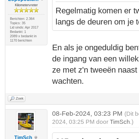
Kilometervreter
Regelmatig komen er tw
Berichten: 2.364
langs de deuren om je te
Topics: 35
Lid sinds: Apr 2017
Bedankt: 1
2089 x bedankt in
1170 berichten
En als je ongeduldig ben
de ingang van een willek
ze met z'n tweeën naast 
wachten.
Zoek
08-Feb-2024, 03:23 PM
(Dit 
2024, 03:25 PM door
TimSch
.)
TimSch