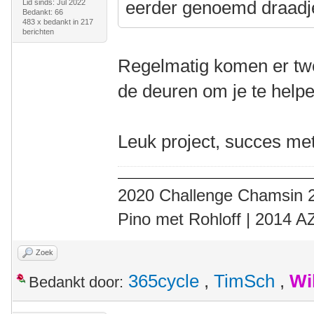
eerder genoemd draadje 
Lid sinds: Jul 2022
Bedankt: 66
483 x bedankt in 217
berichten
Regelmatig komen er twe
de deuren om je te helpen
Leuk project, succes met
2020 Challenge Chamsin 2
Pino met Rohloff | 2014 
Zoek
365cycle
,
TimSch
,
Wi
Bedankt door: