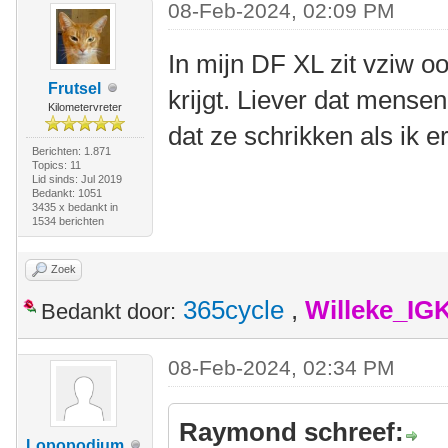
08-Feb-2024, 02:09 PM
In mijn DF XL zit vziw o
Frutsel
krijgt. Liever dat mense
Kilometervreter
dat ze schrikken als ik 
Berichten: 1.871
Topics: 11
Lid sinds: Jul 2019
Bedankt: 1051
3435 x bedankt in
1534 berichten
Zoek
365cycle
,
Willeke_IG
Bedankt door:
08-Feb-2024, 02:34 PM
Raymond schreef:
Lopopodium