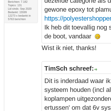
dezelfde categorie als 
Berichten: 7.182
Topics: 131
gewone epoxy tot plamuu
Lid sinds: Sep 2020
Bedankt: 15599
12273 x bedankt in
https://polyestershoppen
5763 berichten
Ik heb dit toevallig no
de boot, vandaar
Wist ik niet, thanks!
TimSch schreef:
Dit is inderdaad waar i
systeem houden (incl all
koplampen uitgezonderd)
ertussen' om dat 6v sys