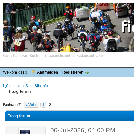
Welkom gast!
Aanmelden
Registreren
ligfietsers.nl
›
Site
›
Site info
Traag forum
elde waardering is 0
Pagina's (2):
« Vorige
1
2
Traag forum
06-Jul-2026, 04:00 PM