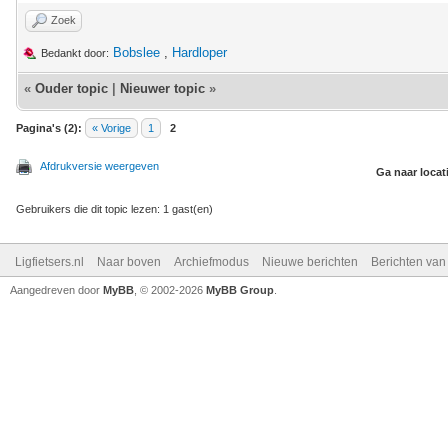
Zoek
Bobslee
,
Hardloper
Bedankt door:
«
Ouder topic
|
Nieuwer topic
»
Pagina's (2):
« Vorige
1
2
Afdrukversie weergeven
Ga naar locat
Gebruikers die dit topic lezen: 1 gast(en)
Ligfietsers.nl
Naar boven
Archiefmodus
Nieuwe berichten
Berichten va
Aangedreven door
MyBB
, © 2002-2026
MyBB Group
.