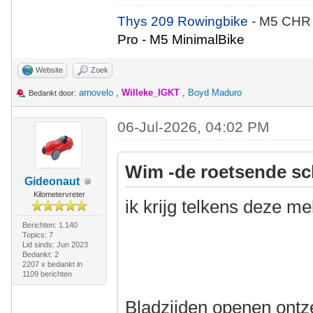
Thys 209 Rowingbike
- M5 CHR
Pro - M5 MinimalBike
Website
Zoek
arnovelo
,
Willeke_IGKT
,
Boyd Maduro
Bedankt door:
06-Jul-2026, 04:02 PM
Wim -de roetsende sc
Gideonaut
Kilometervreter
ik krijg telkens deze me
Berichten: 1.140
Topics: 7
Lid sinds: Jun 2023
Bedankt: 2
2207 x bedankt in
1109 berichten
Bladzijden openen ontze