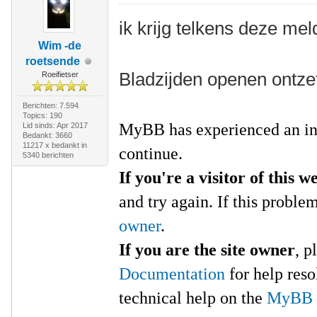
ik krijg telkens deze mel
Wim -de
roetsende
Bladzijden openen ontzet
Roeifietser
Berichten: 7.594
Topics: 190
MyBB has experienced an in
Lid sinds: Apr 2017
Bedankt: 3660
11217 x bedankt in
continue.
5340 berichten
If you're a visitor of this w
and try again. If this proble
owner
.
If you are the site owner
, p
Documentation
for help res
technical help on the
MyBB 