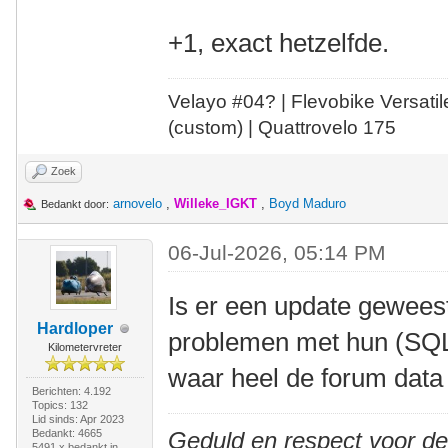
+1, exact hetzelfde.
Velayo #
0
4?
| Flevobike Versati
(custom) | Quattrovelo 175
Zoek
arnovelo
,
Willeke_IGKT
,
Boyd Maduro
Bedankt door:
06-Jul-2026, 05:14 PM
Is er een update geweest
Hardloper
problemen met hun (SQL
Kilometervreter
waar heel de forum data
Berichten: 4.192
Topics: 132
Lid sinds: Apr 2023
Bedankt: 4665
Geduld en respect voor d
5491 x bedankt in